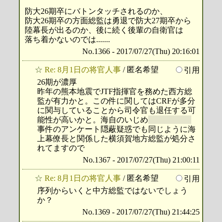
防大26期卒にバトンタッチされるのか、
防大26期卒の方面総監は勇退で防大27期卒から
陸幕長が出るのか、後に続く後輩の自衛官は
落ち着かないのでは.......
No.1366 - 2017/07/27(Thu) 20:16:01
☆
Re: 8月1日の将官人事
/ 匿名希望
引用
26期が濃厚
昨年の熊本地震でJTF指揮官を務めた西方総
監が有力かと。この件に関してはCRFが多分
に関与していることから司令官も退任する可
能性が高いかと。海自のいじめ
CENSORED
事件のアンケート隠蔽疑惑でも同じように海
上幕僚長と関係した横須賀地方総監が処分さ
れてますので
No.1367 - 2017/07/27(Thu) 21:00:11
☆
Re: 8月1日の将官人事
/ 匿名希望
引用
序列からいくと中方総監ではないでしょう
か？
No.1369 - 2017/07/27(Thu) 21:44:25