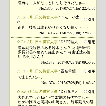
陸自は、大変なことになりそうだなぁ...
No.1370 - 2017/07/27(Thu) 22:42:05
☆
Re: 8月1日の将官人事
/ うん、小太
引用
郎
正直、後釜は誰もやりたくない気が・・・
No.1371 - 2017/07/27(Thu) 22:45:35
☆
Re: 8月1日の将官人事
/ DSI管理人
引用
陸幕副長経験のある鈴木さん？ 防衛部班長
課長部長を務めた森山さん？ 災害派遣の論
功で小川さん？
No.1373 - 2017/07/28(Fri) 09:50:36
☆
Re: 8月1日の将官人事
/ 匿名希望
引用
でましたね～。
No.1374 - 2017/07/28(Fri) 11:43:42
☆
Re: 8月1日の将官人事
/ DSI管理人
引用
大外れでしたね(^_^*) 27期の時代ですわ～
ヒゲの隊長と同期の山崎さん。統幕副長の経