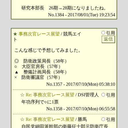
研究本部長 26期→28期になりましたね。
No.1384 - 2017/08/01(Tue) 19:23:54
引用
★
事務次官レース展望
/ 競馬エイ
ト
こんな感じで予想してみました。
◎ 防衛政策局長（58年）
○ 大臣官房長（57年）
▲ 整備計画局長（58年）
× 防衛審議官（57年）
No.1357 - 2017/07/10(Mon) 05:38:10
☆
Re: 事務次官レース展望
/ DSI管理人
引用
年功序列で○に1票
No.1358 - 2017/07/10(Mon) 06:55:58
☆
Re: 事務次官レース展望
/ 勝馬
引用
自民党細田派幹部の衛藤征士郎元防衛庁長