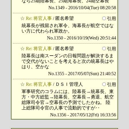
なら25期陸幕長、25期海幕長、24期空幕長
No.1349 - 2016/10/04(Tue) 08:20:58
☆
Re: 将官人事
/ 匿名希望
引用
統幕長が残留され軍令、海幕長が航空ではな
い方に代わられ軍政か。
No.1350 - 2016/10/19(Wed) 20:51:44
☆
Re: 将官人事
/ 匿名希望
引用
陸幕長は南スーダンの日報問題が解決するま
で交代がないことを考えると次の統幕長はや
はり、空かな
No.1355 - 2017/05/07(Sun) 21:40:52
☆
Re: 将官人事
/ ＤＳＩ管理人
引用
軍事研究のコラムには、陸幕長→統幕長、東
方・中方総監→陸幕長、空幕長→勇退、航空
総隊司令官→空幕長の予測でしたかね。 陸
上総隊司令官の人事で流動的ですが‥
No.1356 - 2017/05/12(Fri) 16:33:56