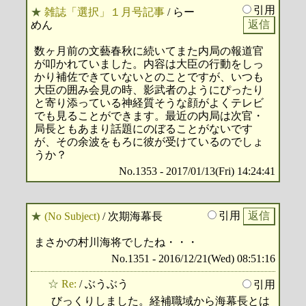
引用
★
雑誌「選択」１月号記事
/ らー
めん
数ヶ月前の文藝春秋に続いてまた内局の報道官
が叩かれていました。内容は大臣の行動をしっ
かり補佐できていないとのことですが、いつも
大臣の囲み会見の時、影武者のようにぴったり
と寄り添っている神経質そうな顔がよくテレビ
でも見ることができます。最近の内局は次官・
局長ともあまり話題にのぼることがないです
が、その余波をもろに彼が受けているのでしょ
うか？
No.1353 - 2017/01/13(Fri) 14:24:41
引用
★
(No Subject)
/ 次期海幕長
まさかの村川海将でしたね・・・
No.1351 - 2016/12/21(Wed) 08:51:16
☆
Re:
/ ぶうぶう
引用
びっくりしました。経補職域から海幕長とは