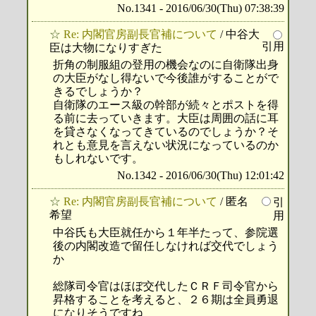
No.1341 - 2016/06/30(Thu) 07:38:39
☆
Re: 内閣官房副長官補について
/ 中谷大
引用
臣は大物になりすぎた
折角の制服組の登用の機会なのに自衛隊出身
の大臣がなし得ないで今後誰がすることがで
きるでしょうか？
自衛隊のエース級の幹部が続々とポストを得
る前に去っていきます。大臣は周囲の話に耳
を貸さなくなってきているのでしょうか？そ
れとも意見を言えない状況になっているのか
もしれないです。
No.1342 - 2016/06/30(Thu) 12:01:42
☆
Re: 内閣官房副長官補について
/ 匿名
引
希望
用
中谷氏も大臣就任から１年半たって、参院選
後の内閣改造で留任しなければ交代でしょう
か
総隊司令官はほぼ交代したＣＲＦ司令官から
昇格することを考えると、２６期は全員勇退
になりそうですね