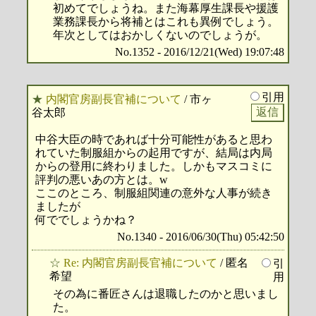
初めてでしょうね。また海幕厚生課長や援護
業務課長から将補とはこれも異例でしょう。
年次としてはおかしくないのでしょうが。
No.1352 - 2016/12/21(Wed) 19:07:48
引用
★
内閣官房副長官補について
/ 市ヶ
谷太郎
中谷大臣の時であれば十分可能性があると思わ
れていた制服組からの起用ですが、結局は内局
からの登用に終わりました。しかもマスコミに
評判の悪いあの方とは。w
ここのところ、制服組関連の意外な人事が続き
ましたが
何ででしょうかね？
No.1340 - 2016/06/30(Thu) 05:42:50
☆
Re: 内閣官房副長官補について
/ 匿名
引
希望
用
その為に番匠さんは退職したのかと思いまし
た。