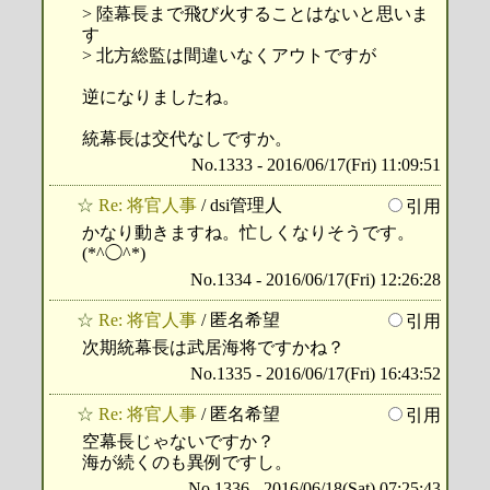
> 陸幕長まで飛び火することはないと思いま
す
> 北方総監は間違いなくアウトですが
逆になりましたね。
統幕長は交代なしですか。
No.1333 - 2016/06/17(Fri) 11:09:51
☆
Re: 将官人事
/ dsi管理人
引用
かなり動きますね。忙しくなりそうです。
(*^◯^*)
No.1334 - 2016/06/17(Fri) 12:26:28
☆
Re: 将官人事
/ 匿名希望
引用
次期統幕長は武居海将ですかね？
No.1335 - 2016/06/17(Fri) 16:43:52
☆
Re: 将官人事
/ 匿名希望
引用
空幕長じゃないですか？
海が続くのも異例ですし。
No.1336 - 2016/06/18(Sat) 07:25:43