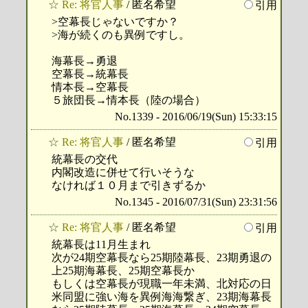
☆
Re: 将官人事
/ 匿名希望
引用
>空幕長じゃないですか？
>海が続くのも異例ですし。
海幕長→勇退
空幕長→統幕長
情本長→空幕長
５旅団長→情本長（陸の場合）
No.1339 - 2016/06/19(Sun) 15:33:15
☆
Re: 将官人事
/ 匿名希望
引用
統幕長の交代
内閣改造に併せて行いそうな
なければ１０月まで引きずるか
No.1345 - 2016/07/31(Sun) 23:31:56
☆
Re: 将官人事
/ 匿名希望
引用
統幕長は11月生まれ
次が24期空幕長なら25期陸幕長、23期勇退の
上25期海幕長、25期空幕長か
もしくは空幕長が現職一年未満、北対応の日
米同盟に強い海を異例海海繋ぎ、23期海幕長