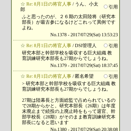
☆
Re: 8月1日の将官人事
/ うん、小太
引用
郎
ふと思ったのが、２６期の太田陸将（研究本
部長）が最古参になるけどこれって異例です
よね。
No.1378 - 2017/07/29(Sat) 13:53:23
☆
Re: 8月1日の将官人事
/ DSI管理人
引用
研究本部と幹部学校を吸収する巨大組織 教
育訓練研究本部長も27期からでしょうね。
No.1379 - 2017/07/29(Sat) 18:37:45
☆
Re: 8月1日の将官人事
/ 匿名希望
引用
> 研究本部と幹部学校を吸収する巨大組織 教
育訓練研究本部長も27期からでしょうね。
27期は陸幕長と方面総監で占められているの
で28期からかと。研究本部長（26期）は年度
末廃止まで続投の上廃止時をもって退官、幹
部学校長（28期）がそのまま教育訓練研究本
部長になると思います
No.1380 - 2017/07/29(Sat) 20:38:08