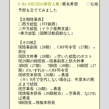
☆
Re: 8月1日の将官人事
/ 匿名希望
引用
予想を立ててみました
【次期陸幕長】
〇西方総監（JTF鎮西）
△中方総監（イラク復興支援）
×東方総監（国際活動貢献なし）
【その他】
現陸幕副長（28期）、CRF司令官（27期）→
辞任
現防大幹事（28期）→空いた総監のポスト
現29期の師団長→陸幕副長と防大幹事
3師団（27期）、7師団（28期）、10師団（27
期）のいずれか→CRF司令官
現研究本部長（26期）→勇退
（※）8月で交代しない場合は、年度末の廃
止まで続投
現空幕長（24期）→勇退
現情報本部長（26期相当）→空幕長、なけれ
ば勇退
9師団長→情報本部長