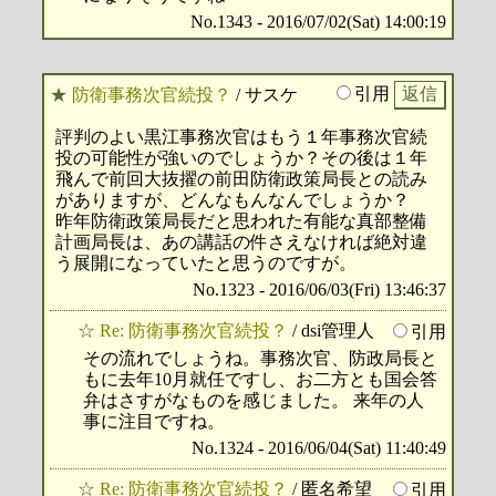
No.1343 - 2016/07/02(Sat) 14:00:19
引用
★
防衛事務次官続投？
/ サスケ
評判のよい黒江事務次官はもう１年事務次官続
投の可能性が強いのでしょうか？その後は１年
飛んで前回大抜擢の前田防衛政策局長との読み
がありますが、どんなもんなんでしょうか？
昨年防衛政策局長だと思われた有能な真部整備
計画局長は、あの講話の件さえなければ絶対違
う展開になっていたと思うのですが。
No.1323 - 2016/06/03(Fri) 13:46:37
☆
Re: 防衛事務次官続投？
/ dsi管理人
引用
その流れでしょうね。事務次官、防政局長と
もに去年10月就任ですし、お二方とも国会答
弁はさすがなものを感じました。 来年の人
事に注目ですね。
No.1324 - 2016/06/04(Sat) 11:40:49
☆
Re: 防衛事務次官続投？
/ 匿名希望
引用