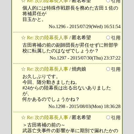
☆
Re: 次の陸幕長人事
/ 匿名希望
引用
個人的には特殊作戦群長を務めた古田１佐の
将補昇任が
目玉かと。
No.1296 - 2015/07/29(Wed) 16:51:54
☆
Re: 次の陸幕長人事
/ 匿名希望
引用
古田将補の前の副師団長が昇任せずに幹部学
校に転属したのはなぜでしょうか？
No.1297 - 2015/07/30(Thu) 23:37:22
☆
Re: 次の陸幕長人事
/ 焼肉娘
引用
お久しぶりです。
今回、随分動きましたね。
#24からの陸幕長は出る出ないありました
が、
何かあるのでしょうかね？
No.1298 - 2015/08/03(Mon) 18:36:28
☆
Re: 次の陸幕長人事
/ 匿名希望
引用
＞古田将補の前の～
武器亡失事件の影響か単に期別で漏れたかの