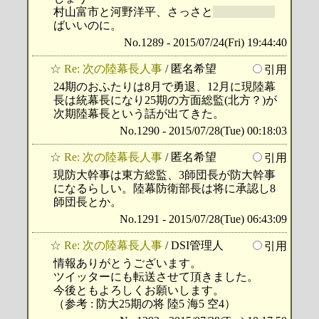
村山富市と河野洋平、さっさと
CENSORED
ばいいのに。
No.1289 - 2015/07/24(Fri) 19:44:40
☆
Re: 次の陸幕長人事
/ 匿名希望
引用
24期のおふたりは8月で勇退、12月に現陸幕
長は統幕長になり25期の方面総監(北方？)が
次期陸幕長という話が出てきた。
No.1290 - 2015/07/28(Tue) 00:18:03
☆
Re: 次の陸幕長人事
/ 匿名希望
引用
現防大幹事は東方総監、3師団長が防大幹事
になるらしい。陸幕防衛部長は将に承認し8
師団長とか。
No.1291 - 2015/07/28(Tue) 06:43:09
☆
Re: 次の陸幕長人事
/ DSI管理人
引用
情報ありがとうございます。
ツイッターにも転送させて頂きました。
今後ともよろしくお願いします。
（参考 : 防大25期の将 陸5 海5 空4）