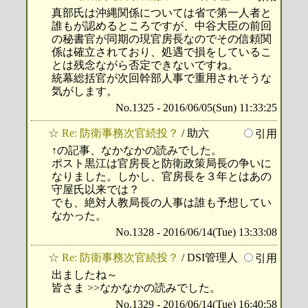
真部氏は沖縄関係については省で第一人者と
誰もが認めるところですが、中谷大臣の前回
の秘書官が同期の現官房長なのでその信頼関
係は確立されており、処遇で損をしているこ
とは残念ながら否定できないですね。
統幕総括官が次回幹部人事で重用されそうな
気がします。
No.1325 - 2016/06/05(Sun) 11:33:25
☆
Re: 防衛事務次官続投？
/ 助六
引用
↑の記事、なかなかの読みでした。
ポスト黒江は官房長と防衛政策局長の争いに
なりました。しかし、官房長を３年とはあの
守屋氏以来では？
でも、絶対人教局長の人事は誰も予想してい
なかった。
No.1328 - 2016/06/14(Tue) 13:33:08
☆
Re: 防衛事務次官続投？
/ DSI管理人
引用
出ましたね～
皆さま >>なかなかの読みでした。
No.1329 - 2016/06/14(Tue) 16:40:58