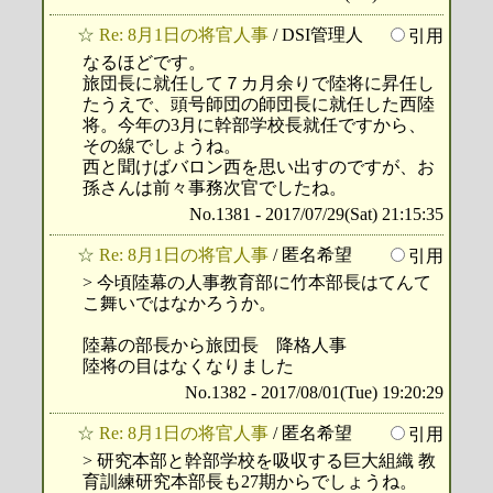
☆
Re: 8月1日の将官人事
/ DSI管理人
引用
なるほどです。
旅団長に就任して７カ月余りで陸将に昇任し
たうえで、頭号師団の師団長に就任した西陸
将。今年の3月に幹部学校長就任ですから、
その線でしょうね。
西と聞けばバロン西を思い出すのですが、お
孫さんは前々事務次官でしたね。
No.1381 - 2017/07/29(Sat) 21:15:35
☆
Re: 8月1日の将官人事
/ 匿名希望
引用
> 今頃陸幕の人事教育部に竹本部長はてんて
こ舞いではなかろうか。
陸幕の部長から旅団長 降格人事
陸将の目はなくなりました
No.1382 - 2017/08/01(Tue) 19:20:29
☆
Re: 8月1日の将官人事
/ 匿名希望
引用
> 研究本部と幹部学校を吸収する巨大組織 教
育訓練研究本部長も27期からでしょうね。