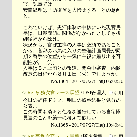
官、記事では
安倍総理は「防衛省を大掃除する」との意向
と。
これでいけば、黒江体制の中核にいた現官房
長は、日報問題に関係がなかったとしても後
継候補から除外。
状況から、官邸主導の人事は必須であること
から、官邸のお気に入りの整備計画局長が同
期３番手の位置から一気に主役に躍り出る可
能性が。（笑）
人事は８月上旬との報道。閉会中審査、内閣
改造の日程から８月１日（火）でしょうか。
No.1364 - 2017/07/27(Thu) 06:02:26
☆
Re: 事務次官レース展望
/ DSI管理人
引用
今日の辞任ドミノ、明日の監察結果と処分の
公表…
この時間も淡々と任務を遂行している自衛隊
員達のことを第一に考えて欲しい。
No.1365 - 2017/07/27(Thu) 19:49:41
☆
Re: 事務次官レース展望
/ 匿名希望
引用