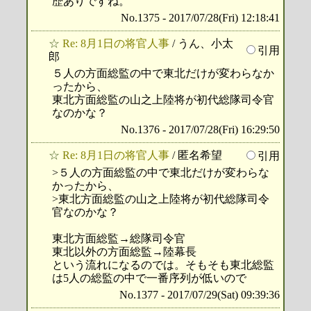
歴ありですね。
No.1375 - 2017/07/28(Fri) 12:18:41
☆
Re: 8月1日の将官人事
/ うん、小太
引用
郎
５人の方面総監の中で東北だけが変わらなか
ったから、
東北方面総監の山之上陸将が初代総隊司令官
なのかな？
No.1376 - 2017/07/28(Fri) 16:29:50
☆
Re: 8月1日の将官人事
/ 匿名希望
引用
>５人の方面総監の中で東北だけが変わらな
かったから、
>東北方面総監の山之上陸将が初代総隊司令
官なのかな？
東北方面総監→総隊司令官
東北以外の方面総監→陸幕長
という流れになるのでは。そもそも東北総監
は5人の総監の中で一番序列が低いので
No.1377 - 2017/07/29(Sat) 09:39:36