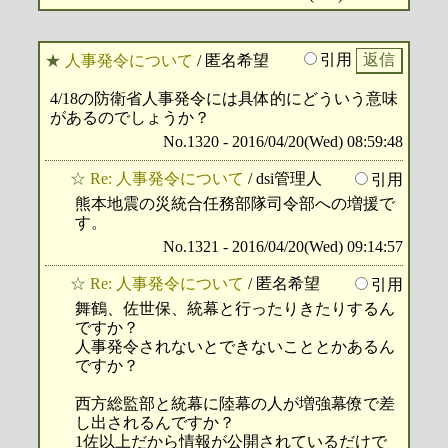
引用
★
人事発令について
/ 匿名希望
4/18の防衛省人事発令には具体的にどういう意味
があるのでしょうか？
No.1320 - 2016/04/20(Wed) 08:59:48
☆
Re: 人事発令について
/ dsi管理人
引用
熊本地震の災統合任務部隊司令部への増援で
す。
No.1321 - 2016/04/20(Wed) 09:14:57
☆
Re: 人事発令について
/ 匿名希望
引用
舞鶴、佐世保、統幕と行ったりきたりするん
ですか？
人事発令されないとできないこととかあるん
ですか？
西方総監部と統幕に陸幕の人が増強幕僚で差
し出されるんですか？
1佐以上だから情報が公開されているだけで