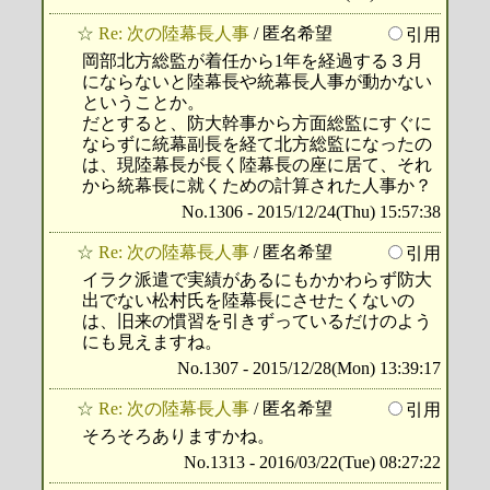
☆
Re: 次の陸幕長人事
/ 匿名希望
引用
岡部北方総監が着任から1年を経過する３月
にならないと陸幕長や統幕長人事が動かない
ということか。
だとすると、防大幹事から方面総監にすぐに
ならずに統幕副長を経て北方総監になったの
は、現陸幕長が長く陸幕長の座に居て、それ
から統幕長に就くための計算された人事か？
No.1306 - 2015/12/24(Thu) 15:57:38
☆
Re: 次の陸幕長人事
/ 匿名希望
引用
イラク派遣で実績があるにもかかわらず防大
出でない松村氏を陸幕長にさせたくないの
は、旧来の慣習を引きずっているだけのよう
にも見えますね。
No.1307 - 2015/12/28(Mon) 13:39:17
☆
Re: 次の陸幕長人事
/ 匿名希望
引用
そろそろありますかね。
No.1313 - 2016/03/22(Tue) 08:27:22