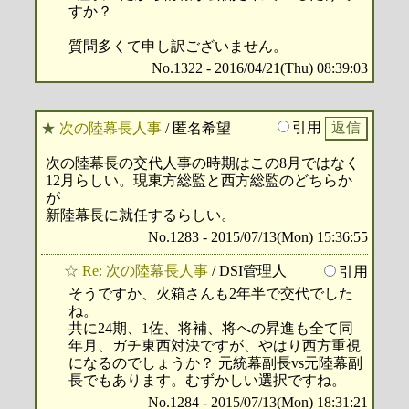
すか？
質問多くて申し訳ございません。
No.1322 - 2016/04/21(Thu) 08:39:03
引用
★
次の陸幕長人事
/ 匿名希望
次の陸幕長の交代人事の時期はこの8月ではなく
12月らしい。現東方総監と西方総監のどちらか
が
新陸幕長に就任するらしい。
No.1283 - 2015/07/13(Mon) 15:36:55
☆
Re: 次の陸幕長人事
/ DSI管理人
引用
そうですか、火箱さんも2年半で交代でした
ね。
共に24期、1佐、将補、将への昇進も全て同
年月、ガチ東西対決ですが、やはり西方重視
になるのでしょうか？ 元統幕副長vs元陸幕副
長でもあります。むずかしい選択ですね。
No.1284 - 2015/07/13(Mon) 18:31:21