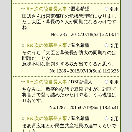
☆
Re: 次の陸幕長人事
/ 匿名希望
引用
田辺さんは東京都庁の危機管理監になりまし
たし大臣・幕長の３人が同期になるわけです
ね
No.1285 - 2015/07/18(Sat) 22:13:14
☆
Re: 次の陸幕長人事
/ 匿名希望
引用
そのうち「大臣と幕僚長が防大の同期なのは
問題だ」とか
意味不明な批判をする奴が出てくると思う。
No.1286 - 2015/07/19(Sun) 11:23:35
☆
Re: 次の陸幕長人事
/ DSI管理人
引用
ちなみに、数字的な話で恐縮ですが、24期で
将官まで登り詰めたかたは32名、うち現役は
11名です。
No.1287 - 2015/07/19(Sun) 18:45:41
☆
Re: 次の陸幕長人事
/ 匿名希望
引用
まあ背広組とか民主共産社民の連中くらいで
しょう