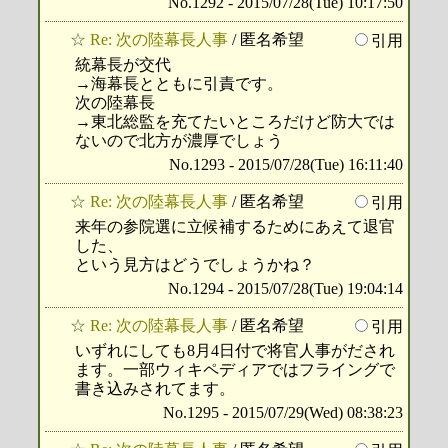
No.1292 - 2015/07/28(Tue) 10:17:50
☆
Re: 次の陸幕長人事
/ 匿名希望
引用
統幕長が交代
→海幕長とともに引責です。
次の陸幕長
→東北総監を充てたいところだけど防大では
ないので北方が濃厚でしょう
No.1293 - 2015/07/28(Tue) 16:11:40
☆
Re: 次の陸幕長人事
/ 匿名希望
引用
来年の参院選に立候補するためにあえて退官
した、
という見方はどうでしょうかね？
No.1294 - 2015/07/28(Tue) 19:04:14
☆
Re: 次の陸幕長人事
/ 匿名希望
引用
いずれにしても8月4日付で将官人事がだされ
ます。一部ウィキペディアではフライングで
書き込みされてます。
No.1295 - 2015/07/29(Wed) 08:38:23