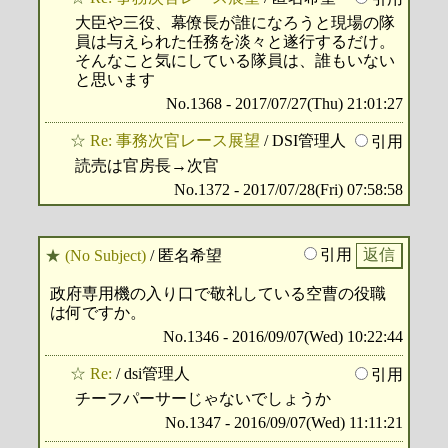
大臣や三役、幕僚長が誰になろうと現場の隊
員は与えられた任務を淡々と遂行するだけ。
そんなこと気にしている隊員は、誰もいない
と思います
No.1368 - 2017/07/27(Thu) 21:01:27
☆
Re: 事務次官レース展望
/ DSI管理人
引用
読売は官房長→次官
No.1372 - 2017/07/28(Fri) 07:58:58
引用
★
(No Subject)
/ 匿名希望
政府専用機の入り口で敬礼している空曹の役職
は何ですか。
No.1346 - 2016/09/07(Wed) 10:22:44
☆
Re:
/ dsi管理人
引用
チーフパーサーじゃないでしょうか
No.1347 - 2016/09/07(Wed) 11:11:21