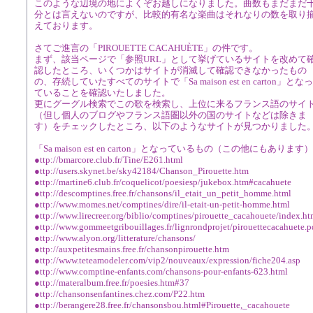
このような辺境の地によくぞお越しになりました。曲数もまだまだ
分とは言えないのですが、比較的有名な楽曲はそれなりの数を取り
えております。
さてご進言の「PIROUETTE CACAHUÈTE」の件です。
まず、該当ページで「参照URL」として挙げているサイトを改めて
認したところ、いくつかはサイトが消滅して確認できなかったもの
の、存続していたすべてのサイトで「Sa maison est en carton」となっ
ていることを確認いたしました。
更にグーグル検索でこの歌を検索し、上位に来るフランス語のサイ
（但し個人のブログやフランス語圏以外の国のサイトなどは除きま
す）をチェックしたところ、以下のようなサイトが見つかりました
「Sa maison est en carton」となっているもの（この他にもあります）
●ttp://bmarcore.club.fr/Tine/E261.html
●ttp://users.skynet.be/sky42184/Chanson_Pirouette.htm
●ttp://martine6.club.fr/coquelicot/poesiesp/jukebox.htm#cacahuete
●ttp://descomptines.free.fr/chansons/il_etait_un_petit_homme.html
●ttp://www.momes.net/comptines/dire/il-etait-un-petit-homme.html
●ttp://www.lirecreer.org/biblio/comptines/pirouette_cacahouete/index.ht
●ttp://www.gommeetgribouillages.fr/lignrondprojet/pirouettecacahuete.p
●ttp://www.alyon.org/litterature/chansons/
●ttp://auxpetitesmains.free.fr/chansonpirouette.htm
●ttp://www.teteamodeler.com/vip2/nouveaux/expression/fiche204.asp
●ttp://www.comptine-enfants.com/chansons-pour-enfants-623.html
●ttp://materalbum.free.fr/poesies.htm#37
●ttp://chansonsenfantines.chez.com/P22.htm
●ttp://berangere28.free.fr/chansonsbou.html#Pirouette,_cacahouete