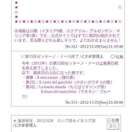
★
★ ☆
☆
★
★☆★☆★☆★☆★☆★☆★☆★☆★☆★☆★☆★☆★☆★☆
出場曲は12曲（イタリア9曲、エクアドル・アルゼンチン・ギ
リシア各1曲）です。公式サイトではすでに歌詞が紹介されて
います。見る限りどれも楽しそうで、よだれが止まりません！
No.312 - 2012/11/20(Tue) 21:10:46
☆
第55回ゼッキーノ・ドーロ終了
/ C.P.＠管理人
引用
今年（2012年）の第55回ゼッキーノ・ドーロは無事日程
を終え終了しました。
以下、最終日の上位になった曲です。
・優勝：Il mio nasino（僕の鼻）
・第2位：Il canto del gauchito（小さいガウチョの歌）
・第3位：La banda sbanda（ちぐはぐギャング団）
Il blues del manichino（マネキン・ブルー
ス）
No.313 - 2012/11/25(Sun) 23:28:06
引用
★
進捗状況 20121028 ロシア語＆イタリア語
/ C.P.＠管理人