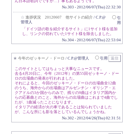
ん日本語歌詞でですが…）事もあるようです。
No.303 - 2012/06/07(Thu) 22:32:30
☆
進捗状況 20120607 他サイトの紹介
/ C.P.@
引
管理人
用
「ドイツ語の歌を紹介するサイト」に1サイト様を追加
し、リンクの切れていた1サイト様を除去しました。
No.304 - 2012/06/07(Thu) 22:53:04
★
今年のゼッキーノ・ドーロ
/ C.P.@管理人
引用
このサイトとしてはちょっと大事なニュースです。
去る4月20日に、今年（2012年）の第55回ゼッキーノ・ドー
ロの出場曲の発表が行われました。
それによると、今回のゼッキーノ・ドーロの出場曲全12曲
のうち、海外からの出場曲はアルゼンチン・ギリシア・エ
クアドルの3か国からのみで、残りの9曲はイタリア国内か
らの応募曲とのこと。海外からの出場曲はこれまで4曲でし
たが、1曲減ったことになります。
イタリアの経済が火の車であることは知られていました
が、こんな所にも影を落としているんでしょうかね。
No.302 - 2012/04/26(Thu) 02:31:51