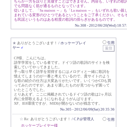
ちらか一方を誤りと見做すことはできません。内容も、いずれの歌
でも問題なく筋が通るものとなっています。
従いまして、「Sa maison ～」も「La maison ～」もいずれも歌い親
まれている変形のひとつであるということをご了承ください。そも
も民謡というものはある程度の歌詞の揺らぎがあるものです。
No.308 - 2012/06/20(Wed) 18:57
引用
★
ありがとうございます！
/ ホッケープレイ
ヤー
♂
CP様、こんにちは。
語学学習をしている者です。ドイツ語の歌詞のサイトを検
索していてやってきました。
手っ取り早く語学を習得するにはメロディと一緒に歌詞を
憶えてしまうのが一番と考えているので、貴サイトのよう
な歌の紹介の仕方は大変ありがたいです。いくつかCDも買
ってみたのですが、あまり適したものが見つからず困って
いたところでした。
とりあえず、ここに掲載されているドイツ語の歌は2ヶ月以
内に全部歌えるようになれるようがんばります。
XP、IE8環境ですが、MIDIが開かないのが残念です。
No.305 - 2012/06/09(Sat) 20:35:36
☆
Re: ありがとうございます！
/ C.P.@管理人
引用
ホッケープレイヤー様