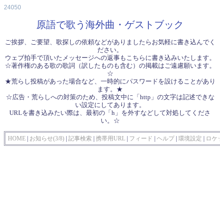
24050
原語で歌う海外曲・ゲストブック
ご挨拶、ご要望、歌探しの依頼などがありましたらお気軽に書き込んでく
ださい。
ウェブ拍手で頂いたメッセージへの返事もこちらに書き込みいたします。
☆著作権のある歌の歌詞（訳したものも含む）の掲載はご遠慮願います。
☆
★荒らし投稿があった場合など、一時的にパスワードを設けることがあり
ます。★
☆広告・荒らしへの対策のため、投稿文中に「http」の文字は記述できな
い設定にしてあります。
URLを書き込みたい際は、最初の「h」を外すなどして対処してくださ
い。☆
HOME
|
お知らせ(3/8)
|
記事検索
|
携帯用URL
|
フィード
|
ヘルプ
|
環境設定
|
ロケ