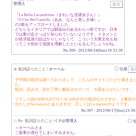
管理人
『La Bella Lavanderina（きれいな洗濯女さん）』
『O Che Bel Castello（ああ、なんと美しき城）』
の2曲をアップロードしました。
どちらもイタリアでは馴染みのあるわらべ歌ですが、日本
では案の定さっぱり知られていないようです。イタメシと
か経済低迷の話ばかりじゃなくて、こういう大衆文化も知
ってこそ初めて他国を理解したといえるんでしょうがね。
No.309 - 2012/06/24(Sun) 18:53:39
★
歌詞誤りのこと
/ オーベル
引用
子守唄の歌詞を調べておりまして、こちらのサイトにたどり着きま
た。
歌詞、読み方、訳が丁寧に解説されていて、大変ありがたいです。
フランス語のPIROUETTE CACAHUÈTEの歌詞なのですが、２番目の
出だしがSa maisonとありますが、正しくはLa maisonのようです。
No.307 - 2012/06/17(Sun) 23:59
☆
Re: 歌詞誤りのこと
/ C.P.@管理人
＞オーベルさま
ご返事が遅れてしまいすみません。