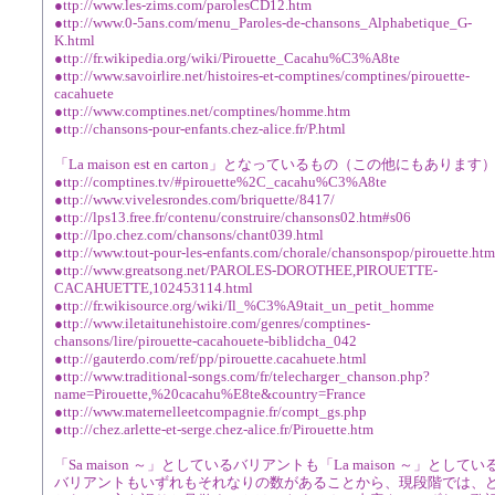
●ttp://www.les-zims.com/parolesCD12.htm
●ttp://www.0-5ans.com/menu_Paroles-de-chansons_Alphabetique_G-
K.html
●ttp://fr.wikipedia.org/wiki/Pirouette_Cacahu%C3%A8te
●ttp://www.savoirlire.net/histoires-et-comptines/comptines/pirouette-
cacahuete
●ttp://www.comptines.net/comptines/homme.htm
●ttp://chansons-pour-enfants.chez-alice.fr/P.html
「La maison est en carton」となっているもの（この他にもあります
●ttp://comptines.tv/#pirouette%2C_cacahu%C3%A8te
●ttp://www.vivelesrondes.com/briquette/8417/
●ttp://lps13.free.fr/contenu/construire/chansons02.htm#s06
●ttp://lpo.chez.com/chansons/chant039.html
●ttp://www.tout-pour-les-enfants.com/chorale/chansonspop/pirouette.htm
●ttp://www.greatsong.net/PAROLES-DOROTHEE,PIROUETTE-
CACAHUETTE,102453114.html
●ttp://fr.wikisource.org/wiki/Il_%C3%A9tait_un_petit_homme
●ttp://www.iletaitunehistoire.com/genres/comptines-
chansons/lire/pirouette-cacahouete-biblidcha_042
●ttp://gauterdo.com/ref/pp/pirouette.cacahuete.html
●ttp://www.traditional-songs.com/fr/telecharger_chanson.php?
name=Pirouette,%20cacahu%E8te&country=France
●ttp://www.maternelleetcompagnie.fr/compt_gs.php
●ttp://chez.arlette-et-serge.chez-alice.fr/Pirouette.htm
「Sa maison ～」としているバリアントも「La maison ～」としてい
バリアントもいずれもそれなりの数があることから、現段階では、