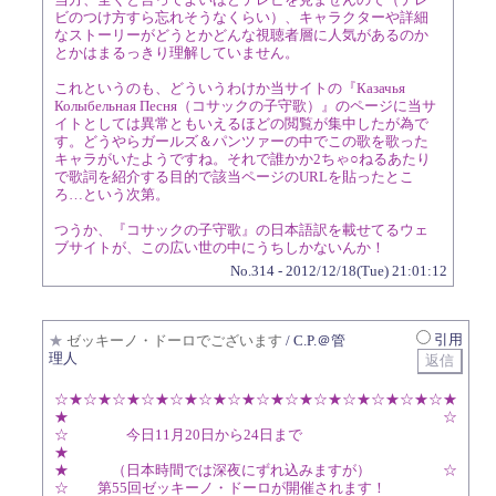
ビのつけ方すら忘れそうなくらい）、キャラクターや詳細
なストーリーがどうとかどんな視聴者層に人気があるのか
とかはまるっきり理解していません。
これというのも、どういうわけか当サイトの『Казачья
Колыбельная Песня（コサックの子守歌）』のページに当サ
イトとしては異常ともいえるほどの閲覧が集中したが為で
す。どうやらガールズ＆パンツァーの中でこの歌を歌った
キャラがいたようですね。それで誰かか2ちゃ○ねるあたり
で歌詞を紹介する目的で該当ページのURLを貼ったとこ
ろ…という次第。
つうか、『コサックの子守歌』の日本語訳を載せてるウェ
ブサイトが、この広い世の中にうちしかないんか！
No.314 - 2012/12/18(Tue) 21:01:12
引用
★
ゼッキーノ・ドーロでございます
/ C.P.＠管
理人
☆★☆★☆★☆★☆★☆★☆★☆★☆★☆★☆★☆★☆★☆★
★ ☆
☆ 今日11月20日から24日まで
★
★ （日本時間では深夜にずれ込みますが） ☆
☆ 第55回ゼッキーノ・ドーロが開催されます！