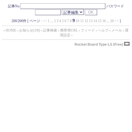
記事No.
パスワード
9
200/200件 [ ページ :
<<
1
...
2
3
4
5
6
7
8
10
11
12
13
14
15
16
...
20
>>
]
-
HOME
-
お知らせ(3/8)
-
記事検索
-
携帯用URL
-
フィード
-
ヘルプ
-
メール
-
環
境設定
-
Rocket Board Type-LS (Free)