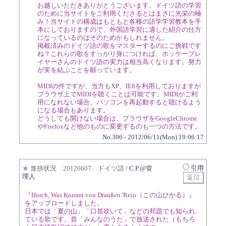
お越しいただきありがとうございます。ドイツ語の学習
のために当サイトをご利用くださるとはまさに光栄の極
み！当サイトの構成はもともと各種の語学学習教本を手
本にしておりますので、外国語学習に適した紹介の仕方
になっているのはそのためかもしれません。
掲載済みのドイツ語の歌をマスターするのにご挑戦です
ね？これらの歌をすっかり身につければ、ホッケープレ
イヤーさんのドイツ語の実力は相当高くなります。努力
が実を結ぶことを願っています。
MIDIの件ですが、当方もXP、IE8を利用しておりますが
ブラウザ上でMIDIを聴くことは可能です。MIDIがご利
用になれない場合、パソコンを再起動すると聴けるよう
になる場合もあります。
どうしても開けない場合は、ブラウザをGoogleChrome
やFirefoxなど他のものに変更するのも一つの方法です。
No.306 - 2012/06/11(Mon) 19:06:17
引用
★
進捗状況 20120607 ドイツ語
/ C.P.@管
理人
『Horch, Was Kommt von Draußen 'Rein（この山ひかる）』
をアップロードしました。
日本では「夏の山」「口笛吹いて」などの邦題でも知られ
ている歌です。昔「みんなのうた」で放送された（もちろ