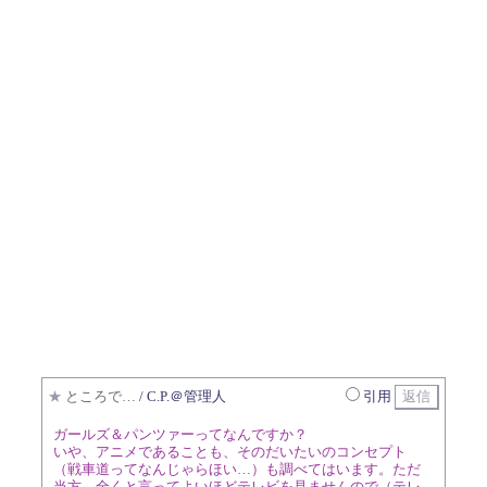
★
ところで…
/ C.P.＠管理人
引用
ガールズ＆パンツァーってなんですか？
いや、アニメであることも、そのだいたいのコンセプト
（戦車道ってなんじゃらほい…）も調べてはいます。ただ
当方、全くと言ってよいほどテレビを見ませんので（テレ