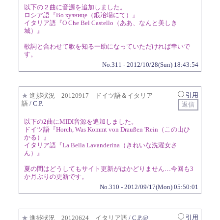
以下の２曲に音源を追加しました。
ロシア語『Во кузнице（鍛冶場にて）』
イタリア語『O Che Bel Castello（ああ、なんと美しき
城）』
歌詞と合わせて歌を知る一助になっていただければ幸いで
す。
No.311 - 2012/10/28(Sun) 18:43:54
引用
★
進捗状況 20120917 ドイツ語＆イタリア
語
/ C.P.
以下の2曲にMIDI音源を追加しました。
ドイツ語『Horch, Was Kommt von Draußen 'Rein（この山ひ
かる）』
イタリア語『La Bella Lavanderina（きれいな洗濯女さ
ん）』
夏の間はどうしてもサイト更新がはかどりません…今回も3
か月ぶりの更新です。
No.310 - 2012/09/17(Mon) 05:50:01
引用
★
進捗状況 20120624 イタリア語
/ C.P.@