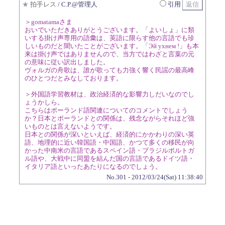
★
拍手レス
/ C.P.@管理人
引用
＞gomatamaさま
おいでいただきありがとうございます。「よいしょ」に類
いする掛け声専用の語彙は、英語に限らす他の言語でも珍
しいものだと聞いたことがございます。「Эй ухнем !」も本
来は掛け声ではありませんので、当方ではわざと言葉の元
の意味に従い訳出しました。
ヴォルガの舟歌は、誰が歌っても力強く響く民謡の最高峰
のひとつだとみなしております。
＞外国語学習教材は、政治経済的な影響力しだいなのでし
ょうかしら。
こちらはポーランド語関連についてのコメントでしょう
か？日本とポーランドとの関係は、残念ながらそれほど強
いものとは言えないようです。
日本との関係が深いといえば、経済的にかかわりの深い英
語、地理的に近い韓国語・中国語、かつて多くの移民が向
かった中南米の言語であるスペイン語・ブラジルポルトガ
ル語や、大戦中に同盟を結んだ国の言語であるドイツ語・
イタリア語といったあたりになるのでしょう。
No.301 - 2012/03/24(Sat) 11:38:40