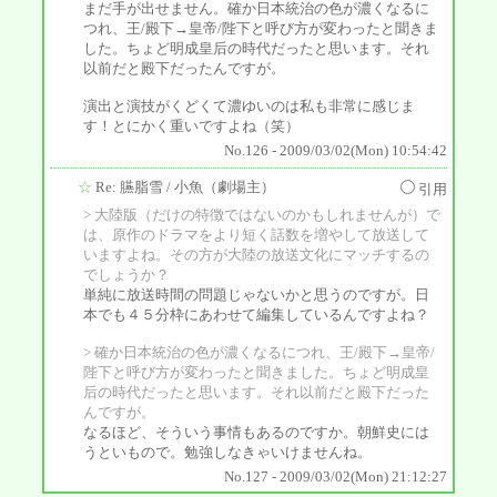
まだ手が出せません。確か日本統治の色が濃くなるに
つれ、王/殿下→皇帝/陛下と呼び方が変わったと聞きま
した。ちょど明成皇后の時代だったと思います。それ
以前だと殿下だったんですが。
演出と演技がくどくて濃ゆいのは私も非常に感じま
す！とにかく重いですよね（笑）
No.126 - 2009/03/02(Mon) 10:54:42
☆
Re: 臙脂雪
/ 小魚（劇場主）
引用
> 大陸版（だけの特徴ではないのかもしれませんが）で
は、原作のドラマをより短く話数を増やして放送して
いますよね。その方が大陸の放送文化にマッチするの
でしょうか？
単純に放送時間の問題じゃないかと思うのですが。日
本でも４５分枠にあわせて編集しているんですよね？
> 確か日本統治の色が濃くなるにつれ、王/殿下→皇帝/
陛下と呼び方が変わったと聞きました。ちょど明成皇
后の時代だったと思います。それ以前だと殿下だった
んですが。
なるほど、そういう事情もあるのですか。朝鮮史には
うといもので。勉強しなきゃいけませんね。
No.127 - 2009/03/02(Mon) 21:12:27