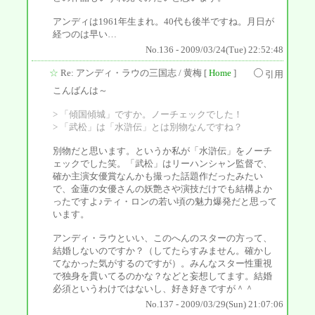
アンディは1961年生まれ。40代も後半ですね。月日が
経つのは早い…
No.136 - 2009/03/24(Tue) 22:52:48
☆
Re: アンディ・ラウの三国志
/ 黄梅 [
Home
]
引用
こんばんは～
> 「傾国傾城」ですか。ノーチェックでした！
> 「武松」は「水滸伝」とは別物なんですね？
別物だと思います。というか私が「水滸伝」をノーチ
ェックでした笑。「武松」はリーハンシャン監督で、
確か主演女優賞なんかも撮った話題作だったみたい
で、金蓮の女優さんの妖艶さや演技だけでも結構よか
ったですよ♪ティ・ロンの若い頃の魅力爆発だと思って
います。
アンディ・ラウといい、このへんのスターの方って、
結婚しないのですか？（してたらすみません。確かし
てなかった気がするのですが）。みんなスター性重視
で独身を貫いてるのかな？などと妄想してます。結婚
必須というわけではないし、好き好きですが＾＾
No.137 - 2009/03/29(Sun) 21:07:06