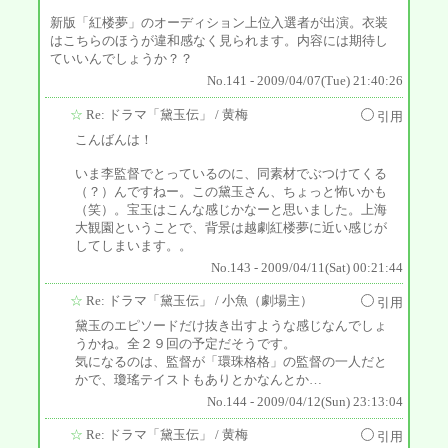
新版「紅楼夢」のオーディション上位入選者が出演。衣装
はこちらのほうが違和感なく見られます。内容には期待し
ていいんでしょうか？？
No.141 - 2009/04/07(Tue) 21:40:26
☆
Re: ドラマ「黛玉伝」
/ 黄梅
引用
こんばんは！
いま李監督でとっているのに、同素材でぶつけてくる
（？）んですねー。この黛玉さん、ちょっと怖いかも
（笑）。宝玉はこんな感じかなーと思いました。上海
大観園ということで、背景は越劇紅楼夢に近い感じが
してしまいます。。
No.143 - 2009/04/11(Sat) 00:21:44
☆
Re: ドラマ「黛玉伝」
/ 小魚（劇場主）
引用
黛玉のエピソードだけ抜き出すような感じなんでしょ
うかね。全２９回の予定だそうです。
気になるのは、監督が「環珠格格」の監督の一人だと
かで、瓊瑤テイストもありとかなんとか…
No.144 - 2009/04/12(Sun) 23:13:04
☆
Re: ドラマ「黛玉伝」
/ 黄梅
引用