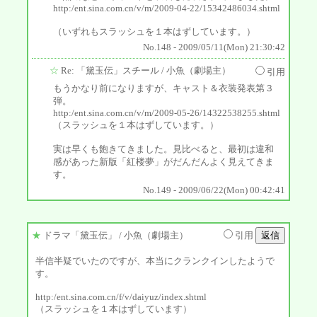
http:/ent.sina.com.cn/v/m/2009-04-22/15342486034.shtml
（いずれもスラッシュを１本はずしています。）
No.148 - 2009/05/11(Mon) 21:30:42
☆
Re: 「黛玉伝」スチール
/ 小魚（劇場主）
引用
もうかなり前になりますが、キャスト＆衣装発表第３
弾。
http:/ent.sina.com.cn/v/m/2009-05-26/14322538255.shtml
（スラッシュを１本はずしています。）
実は早くも飽きてきました。見比べると、最初は違和
感があった新版「紅楼夢」がだんだんよく見えてきま
す。
No.149 - 2009/06/22(Mon) 00:42:41
★
ドラマ「黛玉伝」
/ 小魚（劇場主）
引用
半信半疑でいたのですが、本当にクランクインしたようで
す。
http:/ent.sina.com.cn/f/v/daiyuz/index.shtml
（スラッシュを１本はずしています）