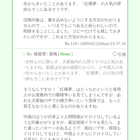
生からきいたことがあります。「紅楼夢」の人気の理
由もそこにあるそうです。
旧掲示板は、書き込めないようにする方法がわかりま
せんので…。いつまでも二つあると紛らわしいので、
削除することにしました。コピーだけでも残しておき
たいのですが、これまた方法がわかりません。
No.119 - 2009/02/22(Sun) 23:57:16
☆
Re: 臙脂雪
/ 黄梅 [
Home
]
引用
>女性ものに限らず、大家族内の人間ドラマは人気があ
>りますね。家庭は社会の縮図だからだ、と中国人の先
>生からきいたことがあります。「紅楼夢」の人気の理
>由もそこにあるそうです。
そうなんですか！「紅楼夢」はどっちかというと使用
人やお屋敷内での覇権争いを見てしまうんですが、あ
れも大家族の中での権力争いという意味では、もっと
貧乏なおうちと通じるものがありますね。
中国のほうが日本より人間関係がドロドロしているよ
うな印象ががりますが、最近韓国ドラマを見たら、ま
た違ったパターンがあるようで、面白いです。韓国も
ドロドロしてるけど、中国よりさらにドロドロしてい
る気がしなくもありません。