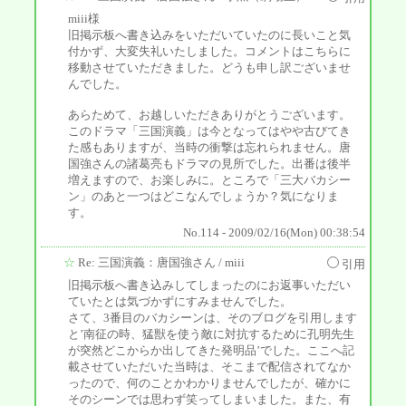
miii様
旧掲示板へ書き込みをいただいていたのに長いこと気
付かず、大変失礼いたしました。コメントはこちらに
移動させていただきました。どうも申し訳ございませ
んでした。
あらためて、お越しいただきありがとうございます。
このドラマ「三国演義」は今となってはやや古びてき
た感もありますが、当時の衝撃は忘れられません。唐
国強さんの諸葛亮もドラマの見所でした。出番は後半
増えますので、お楽しみに。ところで「三大バカシー
ン」のあと一つはどこなんでしょうか？気になりま
す。
No.114 - 2009/02/16(Mon) 00:38:54
☆
Re: 三国演義：唐国強さん
/ miii
引用
旧掲示板へ書き込みしてしまったのにお返事いただい
ていたとは気づかずにすみませんでした。
さて、3番目のバカシーンは、そのブログを引用します
と’南征の時、猛獣を使う敵に対抗するために孔明先生
が突然どこからか出してきた発明品’でした。ここへ記
載させていただいた当時は、そこまで配信されてなか
ったので、何のことかわかりませんでしたが、確かに
そのシーンでは思わず笑ってしまいました。また、有