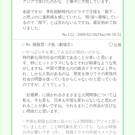
アジアで受けたのかな、と勝手に予想しています。
余談ですが、李氏朝鮮時代のドラマで王様を「殿下」
と呼ぶのに違和感を感じていたら、明/清へ冊報してい
るので「陛下」とは言わないんですね。最近初めて知
りました。
No.122 - 2009/02/26(Thu) 09:39:52
☆
Re: 臙脂雪
/ 小魚（劇場主）
引用
> やっぱり今を通してみるのが面白いのかな。
時代劇も現代社会の投影であることが多いと思いま
す。特にヒットドラマになるとそれが顕著なような気
がしますね。中国で歴史ものの政治ドラマがよく作ら
れ、しかも人気があるのは、歴史を借りてその実現代
社会の問題を扱っているからじゃないかと思っている
のですが、どうでしょう。
「紅楼夢」に描かれるさまざまな人間関係については
私も、今も昔も、日本も中国も変わらないなと思わさ
れることが多いですね。それもまたこの作品が古びな
い理由だと思います。
> 中国も韓国も日本に比べたら人間関係にアツイと思っ
ていましたが、こと時代劇を見ていても、なんか韓国
の方が重いです（汗）。韓国ドラマの中国リメイクな