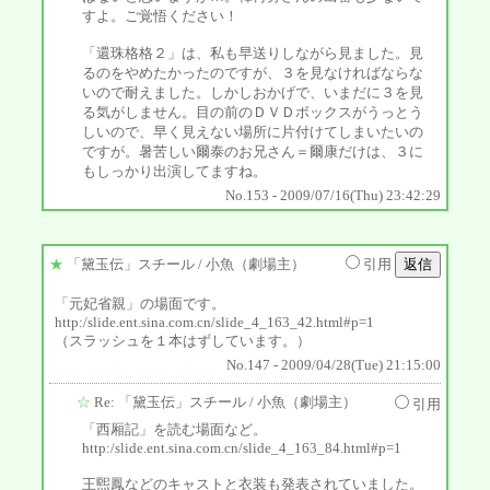
すよ。ご覚悟ください！
「還珠格格２」は、私も早送りしながら見ました。見
るのをやめたかったのですが、３を見なければならな
いので耐えました。しかしおかげで、いまだに３を見
る気がしません。目の前のＤＶＤボックスがうっとう
しいので、早く見えない場所に片付けてしまいたいの
ですが。暑苦しい爾泰のお兄さん＝爾康だけは、３に
もしっかり出演してますね。
No.153 - 2009/07/16(Thu) 23:42:29
★
「黛玉伝」スチール
/ 小魚（劇場主）
引用
「元妃省親」の場面です。
http:/slide.ent.sina.com.cn/slide_4_163_42.html#p=1
（スラッシュを１本はずしています。）
No.147 - 2009/04/28(Tue) 21:15:00
☆
Re: 「黛玉伝」スチール
/ 小魚（劇場主）
引用
「西厢記」を読む場面など。
http:/slide.ent.sina.com.cn/slide_4_163_84.html#p=1
王煕鳳などのキャストと衣装も発表されていました。