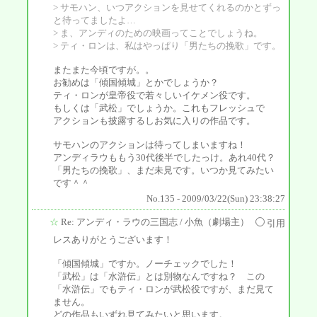
> サモハン、いつアクションを見せてくれるのかとずっ
と待ってましたよ…
> ま、アンディのための映画ってことでしょうね。
> ティ・ロンは、私はやっぱり「男たちの挽歌」です。
またまた今頃ですが。。
お勧めは「傾国傾城」とかでしょうか？
ティ・ロンが皇帝役で若々しいイケメン役です。
もしくは「武松」でしょうか。これもフレッシュで
アクションも披露するしお気に入りの作品です。
サモハンのアクションは待ってしまいますね！
アンディラウももう30代後半でしたっけ。あれ40代？
「男たちの挽歌」、まだ未見です。いつか見てみたい
です＾＾
No.135 - 2009/03/22(Sun) 23:38:27
☆
Re: アンディ・ラウの三国志
/ 小魚（劇場主）
引用
レスありがとうございます！
「傾国傾城」ですか。ノーチェックでした！
「武松」は「水滸伝」とは別物なんですね？ この
「水滸伝」でもティ・ロンが武松役ですが、まだ見て
ません。
どの作品もいずれ見てみたいと思います。