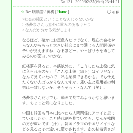
No.121 - 2009/02/25(Wed) 23:44:21
☆
Re: 臙脂雪
/ 黄梅 [
Home
]
引用
>社会の縮図ということなんじゃないかな
> 孫夢泉さんも意外に重みのあるキャラ
> なんだか分かる気がします
なるほど、確かにお屋敷内だけでなく、現在の会社や
らなんやらもっと大きい社会にまで通じる人間関係や
争いが見えますね。なるほどー。やっぱり今を通して
みるのが面白いのかな。
紅楼夢を見ると、本筋以外に、「こうしたら上役に気
に入られるのか」「こんな上役（部下）はイヤだな」
なんて見ていたので、私も納得できるかも。でも仕え
たくない人ばっかりなんですが、雇い主と雇用者の利
害は一致しないか、そもそも・・なんて（笑）。
孫夢泉さんだけでも、動画で見てみようかなと思いま
す。ちょっと気になりました。
中国も韓国も日本に比べたら人間関係にアツイと思っ
ていましたが、こと時代劇を見ていても、なんか韓国
の方が重いです（汗）。韓国ドラマの中国リメイクな
どを見るとその違いに驚かされます。あの粘着質さが