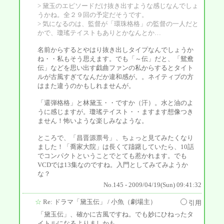
> 黛玉のエピソードだけ抜き出すような感じなんでしょ
うかね。全２９回の予定だそうです。
> 気になるのは、監督が「環珠格格」の監督の一人だと
かで、瓊瑤テイストもありとかなんとか…
名前からするとやはり抜き出しタイプなんでしょうか
ね・・私もそう思えます。でも「～伝」だと、「鴛鴦
伝」などを思い出す戯曲ファンの私からするとタイト
ルが古風すぎてなんだか違和感が。。ネイティブの方
はまた違うのかもしれませんが。
「還弾格格」と林黛玉・・ですか（汗）。水と油のよ
うに感じますが。瓊瑤テイスト・・ますます想像つき
ません！怖いような楽しみなような。
ところで、「昌晋源票号」、ちょっと見てみたくなり
ました！「喬家大院」は長くて躊躇していたら、10話
でコンパクトということでとても惹かれます。でも
VCDでは13集なのですね。入門としてみてみようか
な？
No.145 - 2009/04/19(Sun) 09:41:32
☆
Re: ドラマ「黛玉伝」
/ 小魚（劇場主）
引用
「黛玉伝」、確かに古風ですね。でも妙にひねったタ
イトルになるよりましかも。