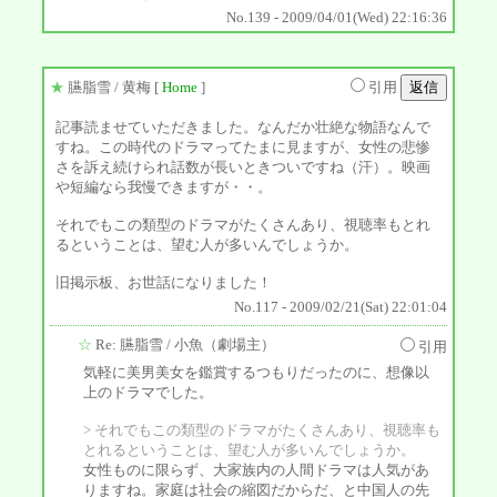
No.139 - 2009/04/01(Wed) 22:16:36
★
臙脂雪
/ 黄梅 [
Home
]
引用
記事読ませていただきました。なんだか壮絶な物語なんで
すね。この時代のドラマってたまに見ますが、女性の悲惨
さを訴え続けられ話数が長いときついですね（汗）。映画
や短編なら我慢できますが・・。
それでもこの類型のドラマがたくさんあり、視聴率もとれ
るということは、望む人が多いんでしょうか。
旧掲示板、お世話になりました！
No.117 - 2009/02/21(Sat) 22:01:04
☆
Re: 臙脂雪
/ 小魚（劇場主）
引用
気軽に美男美女を鑑賞するつもりだったのに、想像以
上のドラマでした。
> それでもこの類型のドラマがたくさんあり、視聴率も
とれるということは、望む人が多いんでしょうか。
女性ものに限らず、大家族内の人間ドラマは人気があ
りますね。家庭は社会の縮図だからだ、と中国人の先