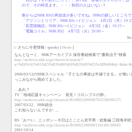
ので、その時見ます。・・・秋田の人はいない？
春からはNHK BSの再放送が多いですね。NHKの嬉しいところ
「アリソンとリリア」NHK BSハイビジョン 4月2日（木）19:2
「彩雲国物語」NHK BSハイビジョン 4月3日（金）19:25～
「電脳コイル」NHK BS2 4月7日（火）20:00～
No
☆
さらに今更情報
/ spooky [
Home
]
なんとなーく、NHKアーカイブス 保存番組検索で“桑島法子”検索
http://archives.nhk.or.jp/chronicle/search/?
q=%E6%A1%91%E5%B3%B6%E6%B3%95%E5%AD%90&fy=&fm=&fd
2006/03/12のNHKスペシャル「子どもの事故は半減できる」 が
っこみながら眺めてました。
…あれ？
TV「地域応援キャンペーン 発見！コロンブスの卵」
http://archives.nhk.or.jp/chronicle/B10002200090703230030127/
2007/03/22、NHK総合
これ知らないんですが…。
BS「おーい、ニッポン～今日はとことん岩手県・総集編 三陸海岸絶
http://archives.nhk.or.jp/chronicle/B10002200090110140130045/
2001/10/14