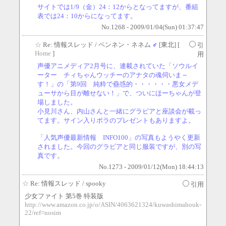
サイトでは1/9（金）24：12からとなってますが、番組
表では24：10からになってます。
No.1268 - 2009/01/04(Sun) 01:37:47
☆
Re: 情報スレッド
/ ペンネン・ネネム
♂
[東北] [
引
Home
]
用
声優アニメディア2月号に、連載されていた「ソウルイ
ーター チィちゃんウッチーのアナタの魂伺いま～
す！」の「第9回 純粋で蠱惑的・・・・・・悪女メデ
ューサから目が離せない！」で、ついにほーちゃんが登
場しました。
小見川さん、内山さんと一緒にグラビアと座談会が載っ
てます。サイン入りポラのプレゼントもありますよ。
「人気声優最新情報 INFO100」の写真もようやく更新
されました。今回のグラビアと同じ服装ですが、別の写
真です。
No.1273 - 2009/01/12(Mon) 18:44:13
☆
Re: 情報スレッド
/ spooky
引用
少女ファイト 第5巻 特装版
http://www.amazon.co.jp/o/ASIN/4063621324/kuwashimahouk-
22/ref=nosim