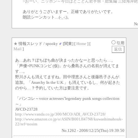
>おーい、ニッポン～今日はとことん岩手県・総集編 三陸海岸
ありがとうございますー。正確でありがたいです。
朗読シーンカット…(-_-;)。
No
引用
★
情報スレッド
/ spooky
♂
[関東] [
Home
] [
Mail
]
あ…あれ？ぼちぼち曲が決まったかなーと思ったら…。
「声優×PUNKコンピ (仮)」から桑島さんの名前が消えてま
す…。
野川さんも消えてますね。田中理恵さんと後藤邑子さんが
追加。「Anarchy In the U.K.」も消えているし、何が起きた
のやら…？予約していた方は要注意です。
「パンコレ～voice actresses’legendary punk songs collection
～」
AVCD-23728
http://www.vanda.co.jp/300/MCO/ADI_AVCD-23728/
http://www.amazon.co.jp/o/ASIN/B001JI47N8/kuwashimahouk-
22/ref=nosim
No.1262 - 2008/12/25(Thu) 19:39:50