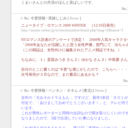
くまいさんとの共演がほんと喜ばしいです。
No.
☆
Re: 今更情報
/ 茶娘しじみ [
Home
]
ニュータイプ・ロマンス 2009 WINTER （12/19日発売）
http://anime.webnt.jp/nt-backnumber/detail.php?mag=2&latest=1
NTロマンス読者のアンケートで決定！ 2008年人気キャラク
「2008年あなたが活躍したと思う女性声優」部門にて、法ちゃ
（この雑誌は、女性向けに編集されたアニメ雑誌ですね。）
ちなみに、１）斎賀みつき さん２）ゆかな さん３）中島愛 さ
自分のとこに書くのは"今更"な感じがしたので、こちらへ・・・(^
次号発売が３月なので、まだ書店にあるかも？
No
☆
Re: 今更情報
/ ペンネン・ネネム
♂
[東北] [
Home
]
去年の「大みそかドラえもん 」ですけど、新作3本目「ネズミ
付近で、「あけましておめでとうございます！」と、テレビ内
います。
これが男性レポーターと同時の台詞なので聞き取りにくいのですが
なりましたので、3役で出演していた事になりました。
「ねぎぼうずのあさたろう」」第15話「道場やぶりやぶり」は、