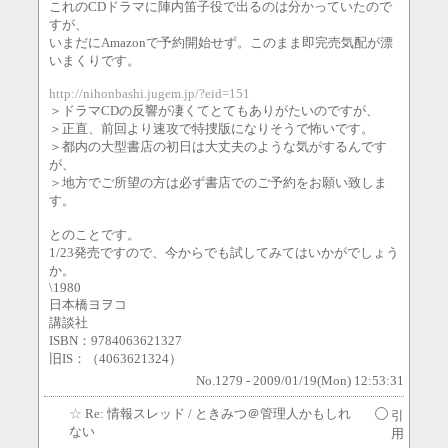
これのCDドラマに陣内笛子役で出るのは分かっていたので
すが、
いまだにAmazonで予約開始せず。このまま即完売気配が漂
いまくりです。
http://nihonbashi.jugem.jp/?eid=151
＞ドラマCDの反響が凄くてとてもありがたいのですが、
＞正直、前回より速攻で特捜版になりそうで怖いです。
＞都内の大型書店の初日は大丈夫のような気がするんです
が、
＞地方でご所望の方は必ず書店でのご予約をお願い致しま
す。
とのことです。
1/23発売ですので、今からでも試してみてはいかがでしょう
か。
\1980
日本橋ヨヲコ
講談社
ISBN：9784063621327
旧IS：（4063621324）
No.1279 - 2009/01/19(Mon) 12:53:31
☆
Re: 情報スレッド
/ ときみつ＠管理人かもしれ
引
ない
用