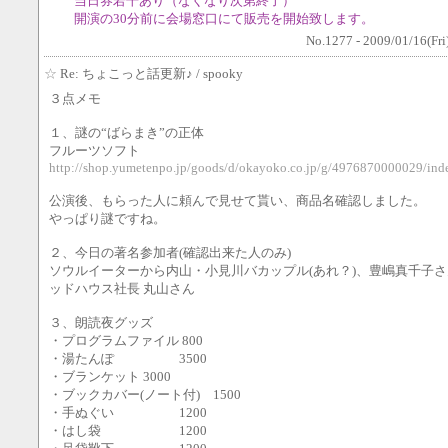
当日券若干あり（なくなり次第終了）
開演の30分前に会場窓口にて販売を開始致します。
No.1277 - 2009/01/16(Fri
☆
Re: ちょこっと話更新♪
/ spooky
３点メモ
１、謎の“ばらまき”の正体
フルーツソフト
http://shop.yumetenpo.jp/goods/d/okayoko.co.jp/g/4976870000029/ind
公演後、もらった人に頼んで見せて貰い、商品名確認しました。
やっぱり謎ですね。
２、今日の著名参加者(確認出来た人のみ)
ソウルイーターから内山・小見川バカップル(あれ？)、豊嶋真千子
ッドハウス社長 丸山さん
３、朗読夜グッズ
・プログラムファイル 800
・湯たんぽ 3500
・ブランケット 3000
・ブックカバー(ノート付) 1500
・手ぬぐい 1200
・はし袋 1200