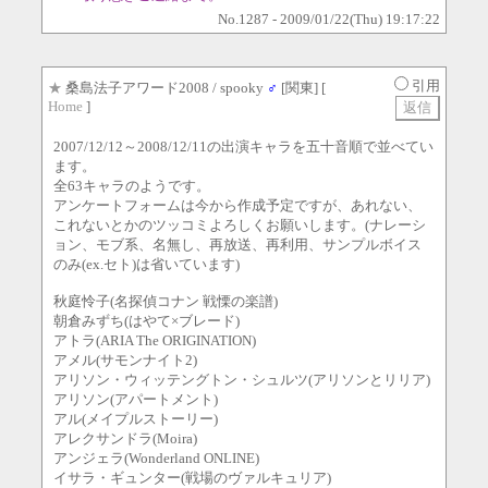
No.1287 - 2009/01/22(Thu) 19:17:22
引用
★
桑島法子アワード2008
/ spooky
♂
[関東] [
Home
]
2007/12/12～2008/12/11の出演キャラを五十音順で並べてい
ます。
全63キャラのようです。
アンケートフォームは今から作成予定ですが、あれない、
これないとかのツッコミよろしくお願いします。(ナレーシ
ョン、モブ系、名無し、再放送、再利用、サンプルボイス
のみ(ex.セト)は省いています)
秋庭怜子(名探偵コナン 戦慄の楽譜)
朝倉みずち(はやて×ブレード)
アトラ(ARIA The ORIGINATION)
アメル(サモンナイト2)
アリソン・ウィッテングトン・シュルツ(アリソンとリリア)
アリソン(アパートメント)
アル(メイプルストーリー)
アレクサンドラ(Moira)
アンジェラ(Wonderland ONLINE)
イサラ・ギュンター(戦場のヴァルキュリア)