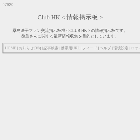
97920
Club HK < 情報掲示板 >
桑島法子ファン交流掲示板群 < CLUB HK > の情報掲示板です。
桑島さんに関する最新情報収集を目的としています。
HOME
|
お知らせ(3/8)
|
記事検索
|
携帯用URL
|
フィード
|
ヘルプ
|
環境設定
|
ロケ