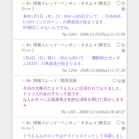
☆
Re: 情報スレッド
/ ペンネン・ネネム
♂
[東北] [
引
Home
]
用
来年1月1日（木）23：00からBS日テレで、「ZOMBIE-
LOAN ゾンビローン」の再放送が始まります。
BS朝日じゃないんですね。
No.1263 - 2008/12/25(Thu) 21:25:09
☆
Re: 情報スレッド
/ ペンネン・ネネム
♂
[東北] [
引
Home
]
用
1月4日（日）朝11：00からBS-iで、「機動戦士ガンダ
ムSEED」の再放送が始まります。
No.1264 - 2008/12/28(Sun) 11:37:36
☆
Re: 情報スレッド
/ 黒田信親
引用
今日の大晦日だよドラえもんに出演されておりました。
ドイツ人の女の子ロッテ役です。
なんか久々に正統派美少女的な演技を聞けた気がします
ｗ
No.1265 - 2008/12/31(Wed) 18:48:07
☆
Re: 情報スレッド
/ ペンネン・ネネム
♂
[東北] [
引
Home
]
用
ドラえもんのロッテはゲストヒロインとして活躍しまし