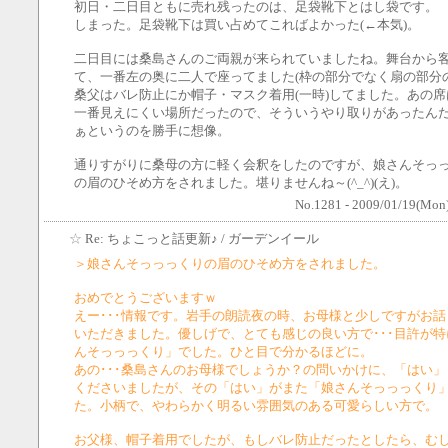
初日・二日目ともに売れ残ったのは、足袋靴下とはし袋です。
しまった。足袋靴下は買い占めてこればよかった(←本気)。
二日目には桑島さんのご両親が来られていましたね。舞台から
て、一番左の奥に二人で座ってました(枠の部分でなく扇の部分
桑父はバレ防止にか帽子・マスク着用(一時)してました。あの
一番見えにくい場所だったので、そういうやり取りがあったん
ぁというのを勝手に想像。
通りすがりに桑母の方に軽く会釈をしたのですが、娘さんそっ
の眉のひそめ方をされました。堪りませんね～(^_^)(え)。
No.1281 - 2009/01/19(Mon)
☆
Re: ちょこっと話更新♪
/ ガーデンイール
＞娘さんそっっっくりの眉のひそめ方をされました。
おめでとうございますｗ
えー･･･情報です。岩手の朗読夜の時、お母様と少しですがお
いただきました。優しげで、とても感じの良い方で･･･目許が
んそっっっくり」でした。ひと目で分かるほどに。
あの･･･桑島さんのお母様でしょうか？の問いかけに、「はい
くださいましたが、その「はい」がまた「娘さんそっっっくり
た。小柄で、やわらかく明るい雰囲気のある可愛らしい方で。
お父様、帽子着用でしたが、もしバレ防止だったとしたら、む