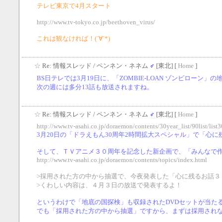
テレビ東京で4月スタート
http://www.tv-tokyo.co.jp/beethoven_virus/
これは観なければ！(´∀`*)
☆
Re: 情報スレッド
/ ペンネン・ネネム
♂
[東北] [
Home
]
BS日テレでは3月19日に、「ZOMBIE-LOAN ゾンビローン
次の週には多分13話も放送されますね。
☆
Re: 情報スレッド
/ ペンネン・ネネム
♂
[東北] [
Home
]
http://www.tv-asahi.co.jp/doraemon/contents/30year_list/90list/list3
3月20日の「ドラえもん30周年2時間拡大スペシャル」で「心
そして、ＴＶアニメ３０周年を記念した新企画で、「みんなで
http://www.tv-asahi.co.jp/doraemon/contents/topics/index.html
>採用された方の中から抽選で、今夜発表した「心に残るお話３
>くわしい内容は、４月３日の放送で発表するよ！
というわけで「地底の国探検」も収録されたDVDセットが当た
でも「採用された方の中から抽選」ですから、まずは採用され