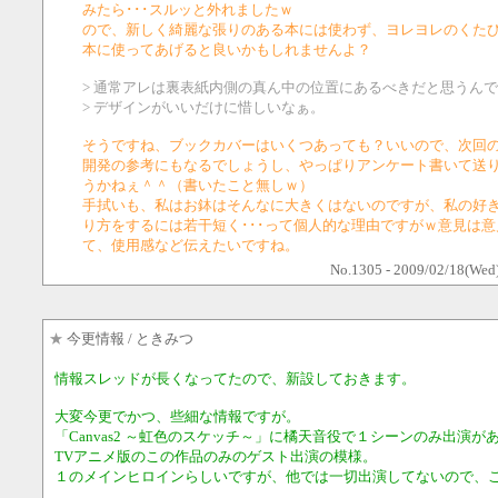
みたら･･･スルッと外れましたｗ
ので、新しく綺麗な張りのある本には使わず、ヨレヨレのくた
本に使ってあげると良いかもしれませんよ？
> 通常アレは裏表紙内側の真ん中の位置にあるべきだと思うん
> デザインがいいだけに惜しいなぁ。
そうですね、ブックカバーはいくつあっても？いいので、次回
開発の参考にもなるでしょうし、やっぱりアンケート書いて送
うかねぇ＾＾（書いたこと無しｗ）
手拭いも、私はお鉢はそんなに大きくはないのですが、私の好
り方をするには若干短く･･･って個人的な理由ですがｗ意見は意
て、使用感など伝えたいですね。
No.1305 - 2009/02/18(Wed
★
今更情報
/ ときみつ
情報スレッドが長くなってたので、新設しておきます。
大変今更でかつ、些細な情報ですが。
「Canvas2 ～虹色のスケッチ～」に橘天音役で１シーンのみ出演が
TVアニメ版のこの作品のみのゲスト出演の模様。
１のメインヒロインらしいですが、他では一切出演してないので、