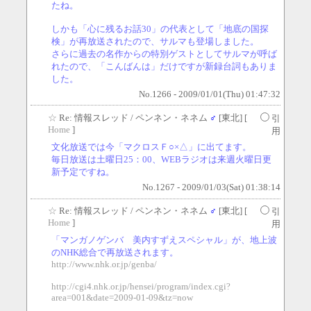
たね。
しかも「心に残るお話30」の代表として「地底の国探
検」が再放送されたので、サルマも登場しました。
さらに過去の名作からの特別ゲストとしてサルマが呼ば
れたので、「こんばんは」だけですが新録台詞もありま
した。
No.1266 - 2009/01/01(Thu) 01:47:32
☆
Re: 情報スレッド
/ ペンネン・ネネム
♂
[東北] [
引
Home
]
用
文化放送では今「マクロスＦ○×△」に出てます。
毎日放送は土曜日25：00、WEBラジオは来週火曜日更
新予定ですね。
No.1267 - 2009/01/03(Sat) 01:38:14
☆
Re: 情報スレッド
/ ペンネン・ネネム
♂
[東北] [
引
Home
]
用
「マンガノゲンバ 美内すずえスペシャル」が、地上波
のNHK総合で再放送されます。
http://www.nhk.or.jp/genba/
http://cgi4.nhk.or.jp/hensei/program/index.cgi?
area=001&date=2009-01-09&tz=now