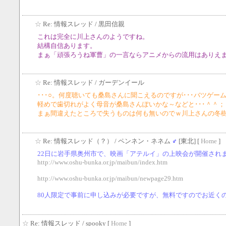
☆
Re: 情報スレッド
/ 黒田信親
これは完全に川上さんのようですね。
結構自信あります。
まぁ「頑張ろうね軍曹」の一言ならアニメからの流用はありえ
☆
Re: 情報スレッド
/ ガーデンイール
･･･○。何度聴いても桑島さんに聞こえるのですが･･･バツゲームあ
軽めで歯切れがよく母音が桑島さんぽいかな～などと･･･＾＾；
まぁ間違えたところで失うものは何も無いのでｗ川上さんの冬樹
☆
Re: 情報スレッド（？）
/ ペンネン・ネネム
♂
[東北] [
Home
]
22日に岩手県奥州市で、映画「アテルイ」の上映会が開催され
http://www.oshu-bunka.or.jp/maibun/index.htm
http://www.oshu-bunka.or.jp/maibun/newpage29.htm
80人限定で事前に申し込みが必要ですが、無料ですのでお近く
☆
Re: 情報スレッド
/ spooky [
Home
]