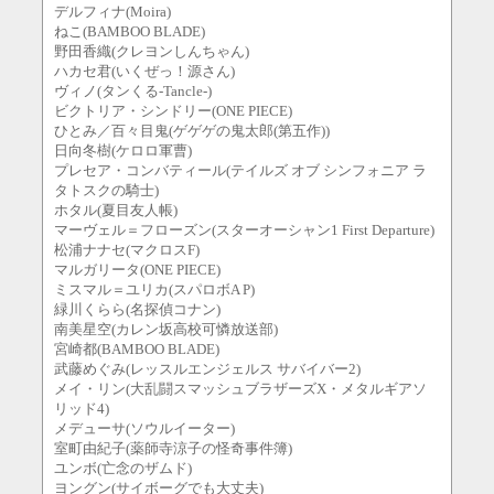
デルフィナ(Moira)
ねこ(BAMBOO BLADE)
野田香織(クレヨンしんちゃん)
ハカセ君(いくぜっ！源さん)
ヴィノ(タンくる-Tancle-)
ビクトリア・シンドリー(ONE PIECE)
ひとみ／百々目鬼(ゲゲゲの鬼太郎(第五作))
日向冬樹(ケロロ軍曹)
プレセア・コンバティール(テイルズ オブ シンフォニア ラ
タトスクの騎士)
ホタル(夏目友人帳)
マーヴェル＝フローズン(スターオーシャン1 First Departure)
松浦ナナセ(マクロスF)
マルガリータ(ONE PIECE)
ミスマル＝ユリカ(スパロボA P)
緑川くらら(名探偵コナン)
南美星空(カレン坂高校可憐放送部)
宮崎都(BAMBOO BLADE)
武藤めぐみ(レッスルエンジェルス サバイバー2)
メイ・リン(大乱闘スマッシュブラザーズX・メタルギアソ
リッド4)
メデューサ(ソウルイーター)
室町由紀子(薬師寺涼子の怪奇事件簿)
ユンボ(亡念のザムド)
ヨングン(サイボーグでも大丈夫)