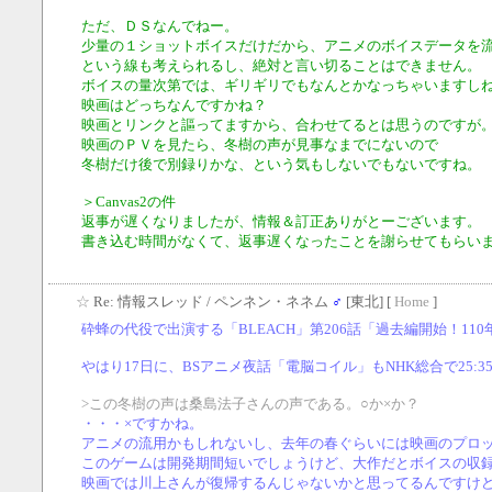
ただ、ＤＳなんでねー。
少量の１ショットボイスだけだから、アニメのボイスデータを
という線も考えられるし、絶対と言い切ることはできません。
ボイスの量次第では、ギリギリでもなんとかなっちゃいますし
映画はどっちなんですかね？
映画とリンクと謳ってますから、合わせてるとは思うのですが
映画のＰＶを見たら、冬樹の声が見事なまでにないので
冬樹だけ後で別録りかな、という気もしないでもないですね。
＞Canvas2の件
返事が遅くなりましたが、情報＆訂正ありがとーございます。
書き込む時間がなくて、返事遅くなったことを謝らせてもらい
☆
Re: 情報スレッド
/ ペンネン・ネネム
♂
[東北] [
Home
]
砕蜂の代役で出演する「BLEACH」第206話「過去編開始！11
やはり17日に、BSアニメ夜話「電脳コイル」もNHK総合で25:
>この冬樹の声は桑島法子さんの声である。○か×か？
・・・×ですかね。
アニメの流用かもしれないし、去年の春ぐらいには映画のプロ
このゲームは開発期間短いでしょうけど、大作だとボイスの収
映画では川上さんが復帰するんじゃないかと思ってるんですけ