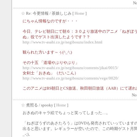
No
☆
Re: 今更情報
/ 茶娘しじみ [
Home
]
にちゃん情報なのですが・・・
今日、テレビ朝日にて朝６：３０より放送中のアニメ「ねぎぼ
ぬ」役でゲスト出演したようです？？
http://www.tv-asahi.co.jp/negibouzu/index.html
観られた方います～ぅ(^_^;)
その十五 「道場やぶりやぶり」
http://www.tv-asahi.co.jp/negibouzu/contents/jikai/0015/
女剣士「おきぬ」（だいこん）
http://www.tv-asahi.co.jp/negibouzu/contents/vege/0020/
このアニメはBS朝日とCS放送、秋田朝日放送（AAB）にて遅
No
☆
煮照る
/ spooky [
Home
]
おきぬのキャラ絵でちょっと笑ってしまった…。
「ねぎぼうずのあさたろう」はDVDも発売されていっています
出ると思います。レギュラーが空いたので、この時期ゲスト月間
_-;)。