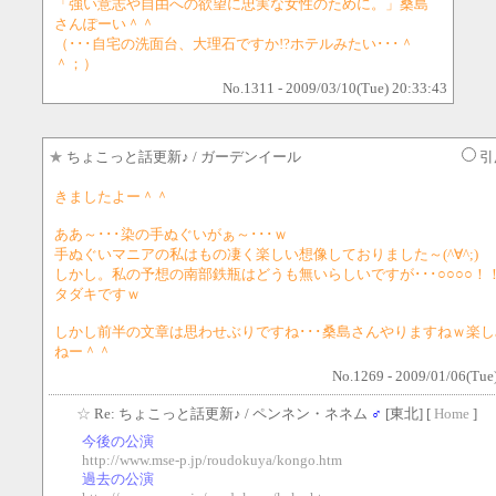
「強い意志や自由への欲望に忠実な女性のために。」桑島
さんぽーい＾＾
（･･･自宅の洗面台、大理石ですか!?ホテルみたい･･･＾
＾；）
No.1311 - 2009/03/10(Tue) 20:33:43
★
ちょこっと話更新♪
/ ガーデンイール
引
きましたよー＾＾
ああ～･･･染の手ぬぐいがぁ～･･･ｗ
手ぬぐいマニアの私はもの凄く楽しい想像しておりました～(^∀^;)
しかし。私の予想の南部鉄瓶はどうも無いらしいですが･･･○○○○！
タダキですｗ
しかし前半の文章は思わせぶりですね･･･桑島さんやりますねｗ楽
ねー＾＾
No.1269 - 2009/01/06(Tue
☆
Re: ちょこっと話更新♪
/ ペンネン・ネネム
♂
[東北] [
Home
]
今後の公演
http://www.mse-p.jp/roudokuya/kongo.htm
過去の公演