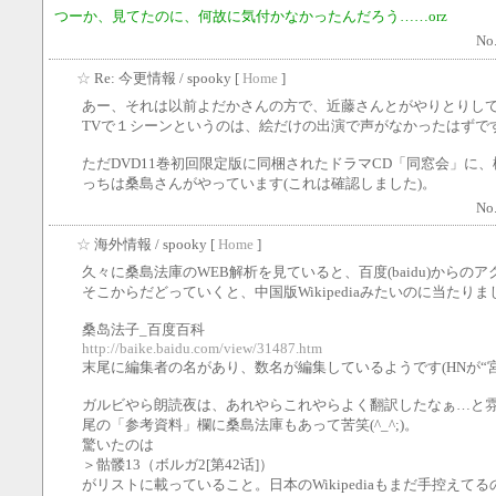
つーか、見てたのに、何故に気付かなかったんだろう……orz
No.
☆
Re: 今更情報
/ spooky [
Home
]
あー、それは以前よだかさんの方で、近藤さんとがやりとりし
TVで１シーンというのは、絵だけの出演で声がなかったはずで
ただDVD11巻初回限定版に同梱されたドラマCD「同窓会」に
っちは桑島さんがやっています(これは確認しました)。
No.
☆
海外情報
/ spooky [
Home
]
久々に桑島法庫のWEB解析を見ていると、百度(baidu)からの
そこからだどっていくと、中国版Wikipediaみたいのに当たりま
桑岛法子_百度百科
http://baike.baidu.com/view/31487.htm
末尾に編集者の名があり、数名が編集しているようです(HNが“宮
ガルビやら朗読夜は、あれやらこれやらよく翻訳したなぁ…と
尾の「参考資料」欄に桑島法庫もあって苦笑(^_^;)。
驚いたのは
＞骷髅13（ボルガ2[第42话]）
がリストに載っていること。日本のWikipediaもまだ手控えてるのに