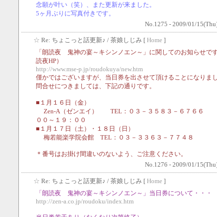
念願が叶い（笑）、また更新が来ました。
5ヶ月ぶりに写真付きです。
No.1275 - 2009/01/15(Thu
☆
Re: ちょこっと話更新♪
/ 茶娘しじみ [
Home
]
「朗読夜 鬼神の宴～キシンノエン～」に関してのお知らせで
読夜HP）
http://www.mse-p.jp/roudokuya/new.htm
僅かではございますが、当日券を出させて頂けることになりま
問合せにつきましては、下記の通りです。
■１月１６日（金）
Zen-A（ゼンエイ） TEL：０３－３５８３－６７６６ 
００～１９：００
■１月１７日（土）・１８日（日）
梅若能楽学院会館 TEL：０３－３３６３－７７４８
＊番号はお掛け間違いのないよう、ご注意ください。
No.1276 - 2009/01/15(Thu
☆
Re: ちょこっと話更新♪
/ 茶娘しじみ [
Home
]
「朗読夜 鬼神の宴～キシンノエン～」当日券について・・・
http://zen-a.co.jp/roudoku/index.htm