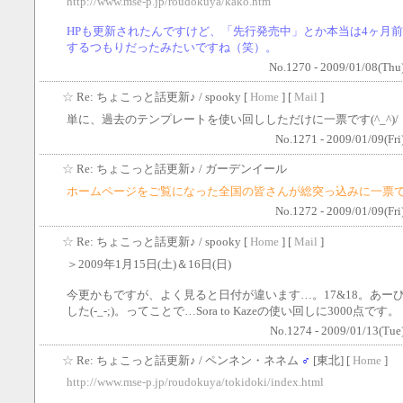
http://www.mse-p.jp/roudokuya/kako.htm
HPも更新されたんですけど、「先行発売中」とか本当は4ヶ月
するつもりだったみたいですね（笑）。
No.1270 - 2009/01/08(Thu
☆
Re: ちょこっと話更新♪
/ spooky [
Home
] [
Mail
]
単に、過去のテンプレートを使い回ししただけに一票です(^_^)/
No.1271 - 2009/01/09(Fri
☆
Re: ちょこっと話更新♪
/ ガーデンイール
ホームページをご覧になった全国の皆さんが総突っ込みに一票です(
No.1272 - 2009/01/09(Fri
☆
Re: ちょこっと話更新♪
/ spooky [
Home
] [
Mail
]
＞2009年1月15日(土)＆16日(日)
今更かもですが、よく見ると日付が違います…。17&18。あー
した(-_-;)。ってことで…Sora to Kazeの使い回しに3000点です。
No.1274 - 2009/01/13(Tue
☆
Re: ちょこっと話更新♪
/ ペンネン・ネネム
♂
[東北] [
Home
]
http://www.mse-p.jp/roudokuya/tokidoki/index.html