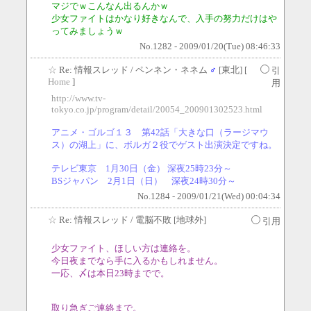
マジでｗこんなん出るんかｗ
少女ファイトはかなり好きなんで、入手の努力だけはや
ってみましょうｗ
No.1282 - 2009/01/20(Tue) 08:46:33
☆
Re: 情報スレッド
/ ペンネン・ネネム
♂
[東北] [
引
Home
]
用
http://www.tv-
tokyo.co.jp/program/detail/20054_200901302523.html
アニメ・ゴルゴ１３ 第42話「大きな口（ラージマウ
ス）の湖上」に、ボルガ２役でゲスト出演決定ですね。
テレビ東京 1月30日（金） 深夜25時23分～
BSジャパン 2月1日（日） 深夜24時30分～
No.1284 - 2009/01/21(Wed) 00:04:34
☆
Re: 情報スレッド
/ 電脳不敗 [地球外]
引用
少女ファイト、ほしい方は連絡を。
今日夜までなら手に入るかもしれません。
一応、〆は本日23時までで。
取り急ぎご連絡まで。