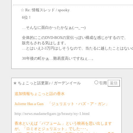
☆
Re: 情報スレッド
/ spooky
6位！
…そんなに面白かったかなぁ(;￢_￢)
全体的にこのDVD-BOXの宣伝っぽい構成な感じがするので、
販売もされる気はします。
…とはいえ2-3万円はしそうなので、当たるに越したことはない
30年後の町かぁ…難易度高いですねぇ…。
★
ちょこっと話更新♪
/ ガーデンイール
引用
追加情報ちょこっと話の香水
Juliette Has a Gun 「ジュリエット・ハズ・ア・ガン」
http://news.madamefigaro.jp/beauty/ny-1.html
香水といえば「パフューム 」という映画を思い出します
が。「ロミオとジュリエット」でした･･･。