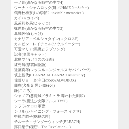
一ノ姫(遙かなる時空の中で4)
ウーナ・シャムロック(舞-乙HiME 0～S.ifr～)
鵜野杜椎奈(Lの季節2 -invisible memories-)
カイバ(カイバ)
風茉莉冬馬(ヒャッコ)
梶原朔(遙かなる時空の中で3)
葛城佐保(もっけ)
カナリア・ベルシュタイン(マクロスF)
カルビン・レイチェル(ソウルイーター)
可愛マリア(悪魔とラブソング)
記者(暗黒キャット)
北島マヤ(ガラスの仮面)
紅秀麗(彩雲国物語)
近藤真琴(レッスルエンジェルス サバイバー2)
坂上智代(CLANNAD/CLANNAD AfterStory)
佐藤リョータ(今日の5の?ADVDBOX)
珊瑚(犬夜叉 黒い鉄砕牙)
静(こころ)
シャノア(悪魔城ドラキュラ 奪われた刻印)
シーラ(魔法少女隊アルス TVSP)
シララ(ケロロ軍曹)
シリル(シャイニング・フォース イクサ)
中禅寺敦子(魍魎の匣)
チルッチ・サンダーウィッチ(BLEACH)
露口絹子(秘密～The Revelation～)