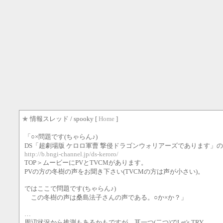
★
情報スレッド
/ spooky [
Home
]
「○×問題です(ちゃらん♪)
DS「超劇場版 ケロロ軍曹 撃侵ドラゴンウォリアーズであります」のP
http://b.bngi-channel.jp/ds-keroro/
TOP＞ムービーにPVとTVCMがあります。
PVの方の冬樹の声をお聞き下さい(TVCMの方は声が小さい)。
ではここで問題です(ちゃらん♪)
この冬樹の声は桑島法子さんの声である。○か×か？」
…
周辺状況から推測もあるかもですが、耳一つ(二つ)でLet's TRY