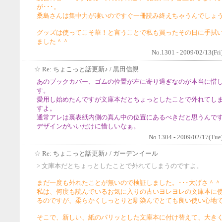
が･･･。
桑島さんは集中力が凄いのですぐ一冊読み終えちゃうんでしょ
グッズは使ってこそ華！と言うことで私も買ったその日に手拭
ました＾＾
No.1301 - 2009/02/13(Fri
☆
Re: ちょこっと話更新♪
/ 黒田信親
あのブックカバー、ゴムの位置が左に寄り過ぎなのが本当に惜
す。
愛用し始めたんですが文庫本だとちょっとしたことで外れてし
すよ。
通常アレは裏表紙内側の真ん中の位置にあるべきだと思うんで
デザインがいいだけに惜しいなぁ。
No.1304 - 2009/02/17(Tue
☆
Re: ちょこっと話更新♪
/ ガーデンイール
> 文庫本だとちょっとしたことで外れてしまうのですよ。
まだ一度も外れたことが無いので検証しました。･･･大げさ＾＾
私は、何度も読んでいるお気に入りの古いヨレヨレの文庫本に
るのですが、柔らかくしっとりと馴染んでとても良い使い心地
そこで、新しい、紙のパリッとした文庫本に付け替えて、大き