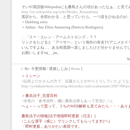
そいや英語版Wikipediaにも桑島さんの項があったなぁ…と見
http://en.wikipedia.org/wiki/Houko_Kuwashima
英訳から、全部わかる…と思っていたら、一つ首をひねるのが
＞Dubbing roles
＞Arthur - Sue Ellen Armstrong (Patricia Rodriguez)
…「スー・エレン・アームストロング」？？
リンクをたどると「アーサー」という海外の有名TVアニメかド
いんですよね…。ある程度調べ直しましたけど分かりませんで
お願いしますm(_ _)m。
N
☆
Re: 今更情報
/ 茶娘しじみ [
Home
]
＞１シーン
>以前よだかさんの方で、近藤さんとがやりとりしていたような
http://yodakanohosi.cocolog-shizuoka.com/cyamusume/2007/09/p
＞桑岛法子_百度百科
>末尾の「参考資料」欄に桑島法庫もあって苦笑(^_^;)。
へぇ～～って思って、うちのWEB解析も見てみたら・・・あり
桑島法子の情報[法子情报即时更新（日文）]
↑こんな漢字（感じ）でリンクしてもらってます(^^;)
「即时更新」ありがたい表現です。