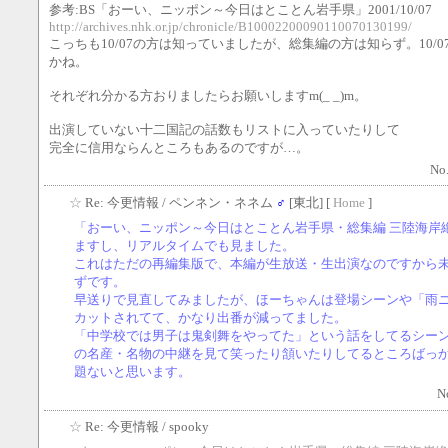
参考:BS「おーい、ニッポン～今日はとことん岩手県」2001/10/07
http://archives.nhk.or.jp/chronicle/B10002200090110070130199/
こっちも10/07の方は知っていましたが、総集編の方は知らず。10/
かね。
それぞれ分かる方おりましたらお願いしますm(_ _)m。
出演していない十二国記の話数もリストに入っていたりして
完全に信用ならんところもあるのですが…。
No.
☆
Re: 今更情報
/ ペンネン・ネネム
♂
[東北] [
Home
]
「おーい、ニッポン～今日はとことん岩手県・総集編 三陸海岸
ますし、リアルタイムでも見ました。
これはただの再編集版で、本編が生放送・生出演なのですから
ずです。
早送りで見直してみましたが、ほーちゃんは登場シーンや「雨
カットされてて、かなり出番が減ってました。
「中学校では男子は鬼剣舞をやってた」という話をしてるシー
の名産・名物の中継を見て笑ったり頷いたりしてるところばっ
題ないと思います。
N
☆
Re: 今更情報
/ spooky