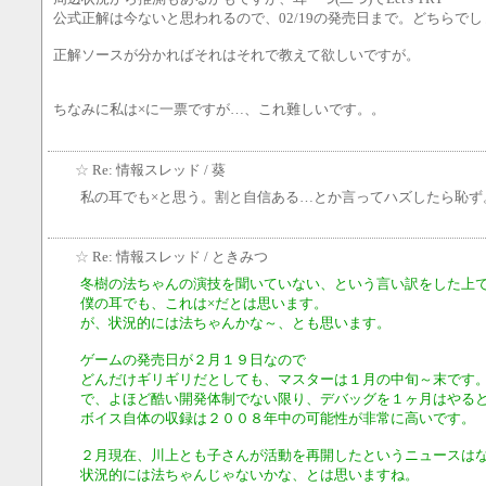
公式正解は今ないと思われるので、02/19の発売日まで。どちらで
正解ソースが分かればそれはそれで教えて欲しいですが。
ちなみに私は×に一票ですが…、これ難しいです。。
☆
Re: 情報スレッド
/ 葵
私の耳でも×と思う。割と自信ある…とか言ってハズしたら恥ず
☆
Re: 情報スレッド
/ ときみつ
冬樹の法ちゃんの演技を聞いていない、という言い訳をした上
僕の耳でも、これは×だとは思います。
が、状況的には法ちゃんかな～、とも思います。
ゲームの発売日が２月１９日なので
どんだけギリギリだとしても、マスターは１月の中旬～末です
で、よほど酷い開発体制でない限り、デバッグを１ヶ月はやる
ボイス自体の収録は２００８年中の可能性が非常に高いです。
２月現在、川上とも子さんが活動を再開したというニュースは
状況的には法ちゃんじゃないかな、とは思いますね。