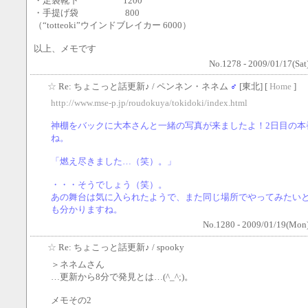
・足袋靴下 1200
・手提げ袋 800
（“totteoki”ウインドブレイカー 6000）
以上、メモです
No.1278 - 2009/01/17(Sat
☆
Re: ちょこっと話更新♪
/ ペンネン・ネネム
♂
[東北] [
Home
]
http://www.mse-p.jp/roudokuya/tokidoki/index.html
神棚をバックに大本さんと一緒の写真が来ましたよ！2日目の本
ね。
「燃え尽きました…（笑）。」
・・・そうでしょう（笑）。
あの舞台は気に入られたようで、また同じ場所でやってみたい
も分かりますね。
No.1280 - 2009/01/19(Mon)
☆
Re: ちょこっと話更新♪
/ spooky
＞ネネムさん
…更新から8分で発見とは…(^_^;)。
メモその2