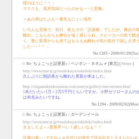
様のほうに＾＾；
マスクも、風邪気味だったのかも･･･と想像。
＞あの席はたぶん一番見えにくい場所
いろんな意味で。初日、私もその「正面横」でしたが、舞台の
離れ、こちらからも舞台が遠く感じられ、スピーカーの前で聴
く、更に客席からも見てはもらえぬ離れ小島の気分で寂しさ漂
した･･･＾＾；
No.1283 - 2009/01/20(Tue
☆
Re: ちょこっと話更新♪
/ ペンネン・ネネム
♂
[東北] [
Home
]
http://www.mse-p.jp/roudokuya/tokidoki/index.html
久しぶりに朗読夜から離れた更新が来ました。
http://isigamakenkoumura.com/umeya/gallery/ono-setsuro.html
1本だいたい1万～2万5千円ぐらいですか。小野セツローさんの
は有名みたいですね。
No.1294 - 2009/02/02(Mon)
☆
Re: ちょこっと話更新♪
/ ガーデンイール
http://www.mse-p.jp/roudokuya/tokidoki/index.html
きましたよ～♪更新早ーい！嬉しいなぁ＾＾
読書の春･･･ですねぇｗ片付けの途中で読み出すと止まらないん