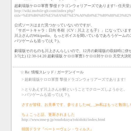
超劇場版ケロロ軍曹 撃侵ドラゴンウォリアーズであります! - 任天堂
http://wiki.mobile-gb.com/index.php?
title=%E8%B6%85%E5%8A%87%E5%A0%B4%E7%89%88%E3%
公式ソースはまだ見つかっていないのですが、
「サポートキャラ：日向 冬樹（CV：川上 とも子）」になっていま
川上さんのWikipedia、もっとボイスを聞いているであろうゲ
バツゲームも追って(え？)。
劇場版そのものも川上さんらしいので、12月の劇場版の収録時に併
3/7(土) 12:30-14:20 超劇場版 ケロロ軍曹3 ケロロ対ケロロ 天
☆
Re: 情報スレッド
/ ガーデンイール
> 超劇場版ケロロ軍曹 撃侵ドラゴンウォリアーズであります!
> とりあえず川上さんが解ということでクローズしようかと。
> バツゲームも追って(え？)。
さすが皆様、お見事です、参りましたm(_ _)m私はもっと勉
ちょこっと話、更新されました
http://www.mse-p.jp/roudokuya/tokidoki/index.html
韓国ドラマ『ベートーヴェン・ウィルス』