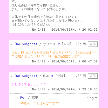
す。
振り込みは７月中でも構いません。
また、それ以降になっても対応します。
大体ですが月末締めで月始めに発送しています。
まだ届いていない方は７月上旬になると思います。
今しばらくお待ちください。
No.1488 - 2014/06/30(Mon) 20:02:51
★
(No Subject)
/ サリナス
♂
[四国]
引用
今日、待ちに待った本が届きました♪ヽ(´▽｀)/思ったより
早く届きましたよ(*´∇｀*)一生の宝物にします。
No.1483 - 2014/06/15(Sun) 00:47:59
★
(No Subject)
/ 山本
♂
[北陸]
引用
少しずつでもいいよ＾＾
No.1478 - 2014/06/09(Mon) 23:18:55
☆
Re:
/ 悠里
引用
山本さん、こんばんはです^^