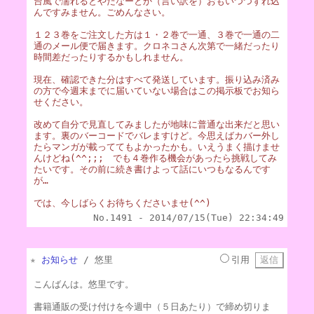
台風で濡れるとやだなーとか（言い訳を）おもいつつずれ込
んですみません。ごめんなさい。
１２３巻をご注文した方は１・２巻で一通、３巻で一通の二
通のメール便で届きます。クロネコさん次第で一緒だったり
時間差だったりするかもしれません。
現在、確認できた分はすべて発送しています。振り込み済み
の方で今週末までに届いていない場合はこの掲示板でお知ら
せください。
改めて自分で見直してみましたが地味に普通な出来だと思い
ます。裏のバーコードでバレますけど。今思えばカバー外し
たらマンガが載っててもよかったかも。いえうまく描けませ
んけどね(^^;;; でも４巻作る機会があったら挑戦してみ
たいです。その前に続き書けよって話にいつもなるんです
が…
では、今しばらくお待ちくださいませ(^^)
No.1491 - 2014/07/15(Tue) 22:34:49
★
お知らせ
/ 悠里
引用
こんばんは。悠里です。
書籍通販の受け付けを今週中（５日あたり）で締め切りま