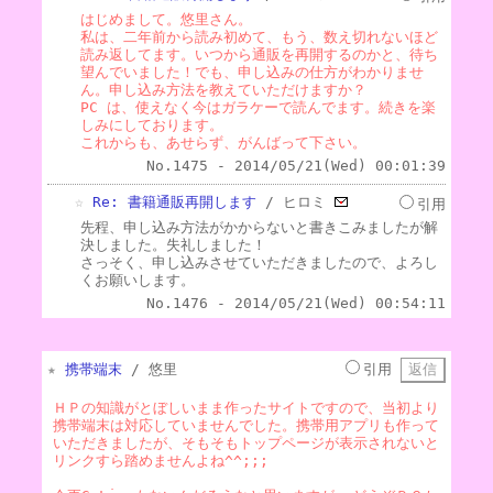
はじめまして。悠里さん。
私は、二年前から読み初めて、もう、数え切れないほど
読み返してます。いつから通販を再開するのかと、待ち
望んでいました！でも、申し込みの仕方がわかりませ
ん。申し込み方法を教えていただけますか？
PC は、使えなく今はガラケーで読んでます。続きを楽
しみにしております。
これからも、あせらず、がんばって下さい。
No.1475 - 2014/05/21(Wed) 00:01:39
☆
Re: 書籍通販再開します
/ ヒロミ
引用
先程、申し込み方法がかからないと書きこみましたが解
決しました。失礼しました！
さっそく、申し込みさせていただきましたので、よろし
くお願いします。
No.1476 - 2014/05/21(Wed) 00:54:11
★
携帯端末
/ 悠里
引用
ＨＰの知識がとぼしいまま作ったサイトですので、当初より
携帯端末は対応していませんでした。携帯用アプリも作って
いただきましたが、そもそもトップページが表示されないと
リンクすら踏めませんよね^^;;;