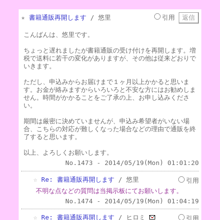
★
書籍通販再開します
/ 悠里
引用
こんばんは、悠里です。
ちょっと遅れましたが書籍通販の受け付けを再開します。増
税で送料に若干の変化がありますが、その他は従来どおりで
いきます。
ただし、申込みからお届けまで１ヶ月以上かかると思いま
す。お金が絡みますからいろいろと不安な方にはお勧めしま
せん。時間がかかることをご了承の上、お申し込みくださ
い。
期間は厳密に決めていませんが、申込み希望者がいない場
合、こちらの対応が難しくなった場合などの理由で通販を終
了すると思います。
以上、よろしくお願いします。
No.1473 - 2014/05/19(Mon) 01:01:20
☆
Re: 書籍通販再開します
/ 悠里
引用
不明な点などの質問は当掲示板にてお願いします。
No.1474 - 2014/05/19(Mon) 01:04:19
☆
Re: 書籍通販再開します
/ ヒロミ
引用