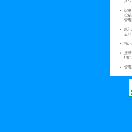
スワ
記事
投稿
管理
親記
去ロ
掲示
携帯
UR
管理