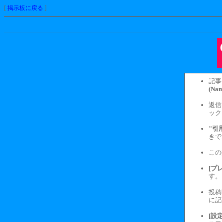
[
掲示板に戻る
]
記事
(Na
返信
ック
"引
きで
この
[プレ
す。
投
に記
[設定