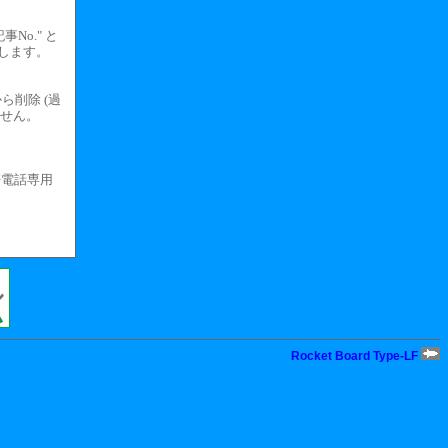
事No." と
します。
ら削除 (過
ません。
帯電話専用
Rocket Board Type-LF