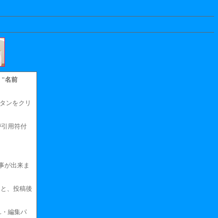
。
"名前
タンをクリ
が引用符付
事が出来ま
くと、投稿後
L・編集パ