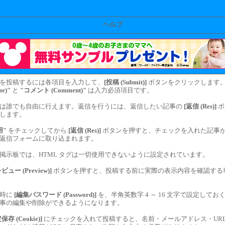
ヘルプ
を投稿するには各項目を入力して、
[投稿 (Submit)]
ボタンをクリックします
me)"
と
"コメント (Comment)"
は入力必須項目です。
は誰でも自由に行えます。返信を行うには、返信したい記事の
[返信 (Res)]
ボ
します。
用"
をチェックしてから
[返信 (Res)]
ボタンを押すと、チェックを入れた記事
返信フォームに取り込まれます。
掲示板では、HTML タグは一切使用できないように設定されています。
ビュー (Preview)]
ボタンを押すと、投稿する前に実際の表示内容を確認する
稿時に
[編集パスワード (Password)]
を、半角英数字 4 ～ 16 文字で設定してお
事の編集や削除ができるようになります。
保存 (Cookie)]
にチェックを入れて投稿すると、名前・メールアドレス・UR