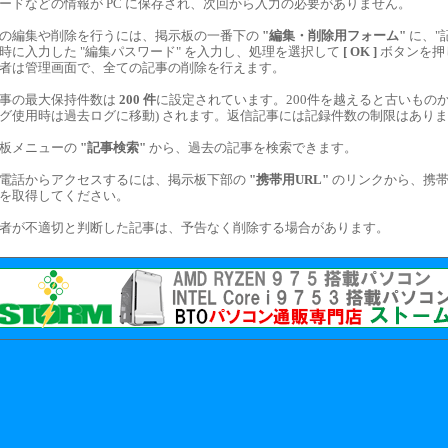
ードなどの情報が PC に保存され、次回から入力の必要がありません。
の編集や削除を行うには、掲示板の一番下の
"編集・削除用フォーム"
に、"記
時に入力した "編集パスワード" を入力し、処理を選択して
[ OK ]
ボタンを押
者は管理画面で、全ての記事の削除を行えます。
事の最大保持件数は
200 件
に設定されています。200件を越えると古いものか
グ使用時は過去ログに移動) されます。返信記事には記録件数の制限はあり
板メニューの
"記事検索"
から、過去の記事を検索できます。
電話からアクセスするには、掲示板下部の
"携帯用URL"
のリンクから、携
Lを取得してください。
者が不適切と判断した記事は、予告なく削除する場合があります。