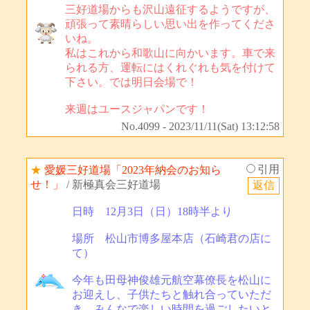
三好道場からも沢山遠征するようですが、
頑張って素晴らしい思い出を作ってくださ
いね。
私はこれから和歌山に向かいます。車で来
られる方、運転にはくれぐれも気を付けて
下さい。では明日会場で！
来週はユースジャパンです！
No.4099 - 2023/11/11(Sat) 13:12:58
引用
★
愛媛三好道場「2023年納会のお知ら
せ！」
/ 新極真会三好道場
日時 12月3日（日）18時半より
場所 松山市博多屋本店（石崎君の店に
て）
今年も田母神俊雄元航空幕僚長を松山に
お迎えし、子供たちと触れ合っていただ
き、みんなで楽しい時間を過ごしたいと