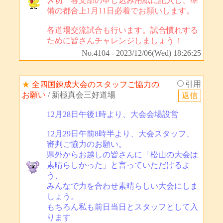
〆切 各支部の申し込み用紙に記入し、準
備の都合上1月11日必着でお願いします。
各道場交流試合も行います。試合慣れする
ために皆さんチャレンジしましょう！
No.4104 - 2023/12/06(Wed) 18:26:25
引用
★
全四国錬成大会のスタッフご協力の
お願い
/ 新極真会三好道場
12月28日午後1時より、大会会場設営
12月29日午前8時半より、大会スタッフ、
審判ご協力のお願い。
県外からお越しの皆さんに「松山の大会は
素晴らしかった」と言っていただけるよ
う、
みんなで力を合わせ素晴らしい大会にしま
しょう。
もちろん私も前日当日とスタッフとして入
ります