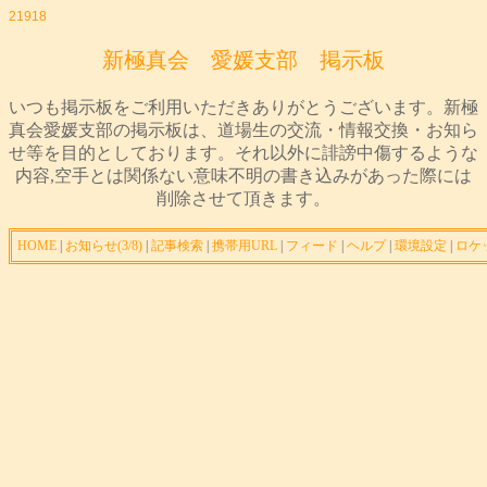
21918
新極真会 愛媛支部 掲示板
いつも掲示板をご利用いただきありがとうございます。新極
真会愛媛支部の掲示板は、道場生の交流・情報交換・お知ら
せ等を目的としております。それ以外に誹謗中傷するような
内容,空手とは関係ない意味不明の書き込みがあった際には
削除させて頂きます。
HOME
|
お知らせ(3/8)
|
記事検索
|
携帯用URL
|
フィード
|
ヘルプ
|
環境設定
|
ロケ