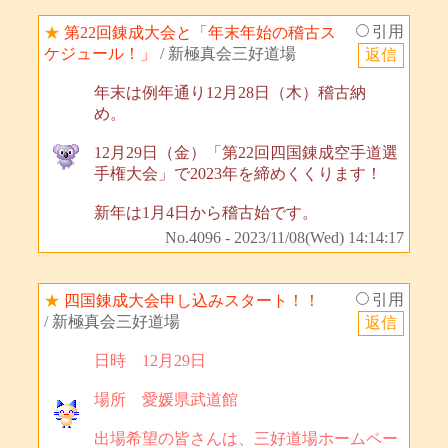
引用
★
第22回錬成大会と「年末年始の稽古ス
ケジュール！」
/ 新極真会三好道場
年末は例年通り12月28日（木）稽古納
め。
12月29日（金）「第22回四国錬成空手道選
手権大会」で2023年を締めくくります！
新年は1月4日から稽古始です。
No.4096 - 2023/11/08(Wed) 14:14:17
引用
★
四国錬成大会申し込みスタート！！
/ 新極真会三好道場
日時 12月29日
場所 愛媛県武道館
出場希望の皆さんは、三好道場ホームペー