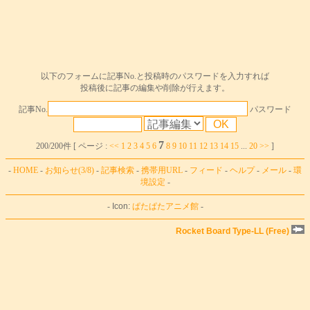
以下のフォームに記事No.と投稿時のパスワードを入力すれば
投稿後に記事の編集や削除が行えます。
記事No.
パスワード
7
200/200件 [ ページ :
<<
1
2
3
4
5
6
8
9
10
11
12
13
14
15
...
20
>>
]
-
HOME
-
お知らせ(3/8)
-
記事検索
-
携帯用URL
-
フィード
-
ヘルプ
-
メール
-
環
境設定
-
-
Icon:
ぱたぱたアニメ館
-
Rocket Board Type-LL (Free)