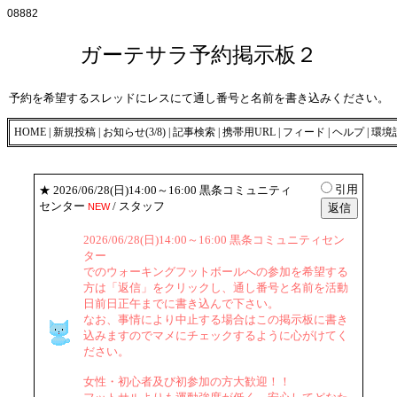
08882
ガーテサラ予約掲示板２
予約を希望するスレッドにレスにて通し番号と名前を書き込みください。
HOME
|
新規投稿
|
お知らせ(3/8)
|
記事検索
|
携帯用URL
|
フィード
|
ヘルプ
|
環境
引用
★
2026/06/28(日)14:00～16:00 黒条コミュニティ
センター
/ スタッフ
NEW
2026/06/28(日)14:00～16:00 黒条コミュニティセン
ター
でのウォーキングフットボールへの参加を希望する
方は「返信」をクリックし、通し番号と名前を活動
日前日正午までに書き込んで下さい。
なお、事情により中止する場合はこの掲示板に書き
込みますのでマメにチェックするように心がけてく
ださい。
女性・初心者及び初参加の方大歓迎！！