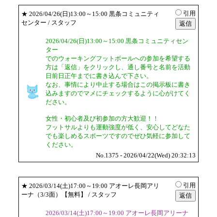
引用
★
2026/04/26(日)13:00～15:00 黒条コミュニティ
センター
/ スタッフ
2026/04/26(日)13:00～15:00 黒条コミュニティセン
ター
でのウォーキングフットボールへの参加を希望する
方は「返信」をクリックし、通し番号と名前を活動
日前日正午までに書き込んで下さい。
なお、事情により中止する場合はこの掲示板に書き
込みますのでマメにチェックするように心がけてく
ださい。
女性・初心者及び初参加の方大歓迎！！
フットサルよりも運動強度が低く、安心してどなた
でも楽しめるスポーツですのでぜひ気軽に参加して
ください。
No.1375 - 2026/04/22(Wed) 20:32:13
引用
★
2026/03/14(土)17:00～19:00 アオーレ長岡アリ
ーナ（3/3面）【無料】
/ スタッフ
2026/03/14(土)17:00～19:00 アオーレ長岡アリーナ