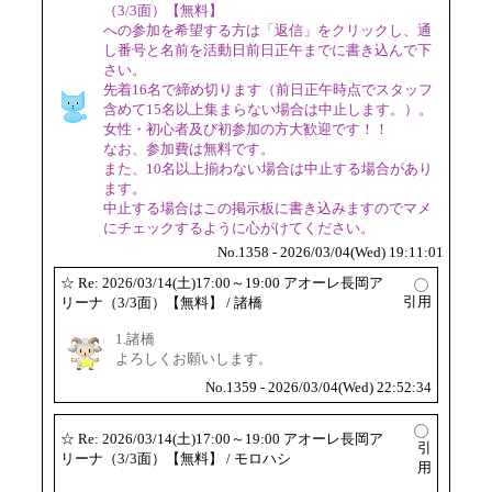
（3/3面）【無料】
への参加を希望する方は「返信」をクリックし、通
し番号と名前を活動日前日正午までに書き込んで下
さい。
先着16名で締め切ります（前日正午時点でスタッフ
含めて15名以上集まらない場合は中止します。）。
女性・初心者及び初参加の方大歓迎です！！
なお、参加費は無料です。
また、10名以上揃わない場合は中止する場合があり
ます。
中止する場合はこの掲示板に書き込みますのでマメ
にチェックするように心がけてください。
No.1358 - 2026/03/04(Wed) 19:11:01
☆
Re: 2026/03/14(土)17:00～19:00 アオーレ長岡ア
引用
リーナ（3/3面）【無料】
/ 諸橋
1.諸橋
よろしくお願いします。
No.1359 - 2026/03/04(Wed) 22:52:34
☆
Re: 2026/03/14(土)17:00～19:00 アオーレ長岡ア
引
リーナ（3/3面）【無料】
/ モロハシ
用