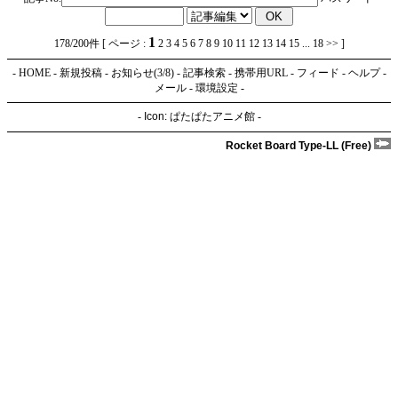
1
178/200件 [ ページ :
2
3
4
5
6
7
8
9
10
11
12
13
14
15
...
18
>>
]
-
HOME
-
新規投稿
-
お知らせ(3/8)
-
記事検索
-
携帯用URL
-
フィード
-
ヘルプ
-
メール
-
環境設定
-
-
Icon:
ぱたぱたアニメ館
-
Rocket Board Type-LL (Free)