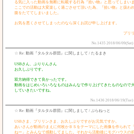
る気に入った動画を無断に転載する行為『拾い物』と思ってしまい
ここでの活動は大変楽しく過ごさせて頂いた為、『拾い物』と扱わ
腹をたててしまいました。
お気を悪くさせてしまったのなら深くお詫び申し上げます。
プリリ
No.1435 2018/06/09(Sat)
☆
Re: 動画『タルタル群団』に関しまして / たるまき
USBさん、ぷりりんさん
お久しぶりです。
双方納得できて良かったです。
動画をはじめいろいろなものはみんなで作り上げてきたものなので
していきたいですね。
No.1436 2018/06/19(Tue)
☆
Re: 動画『タルタル群団』に関しまして / ぷらねっと
USBさま、プリリンさま、お久しぶりですがお元気ですか。
あいさんが動画のまえに何枚かＢＳをテーマにした画像を作られて
ねー」とみんなで感動してました。それから活動後にモグハウスの