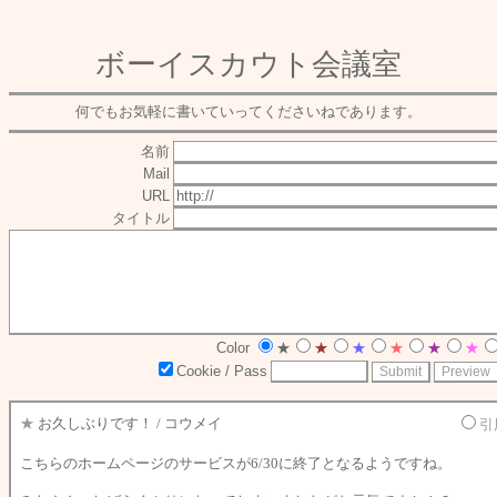
ボーイスカウト会議室
何でもお気軽に書いていってくださいねであります。
名前
Mail
URL
タイトル
Color
★
★
★
★
★
★
Cookie / Pass
★
お久しぶりです！ / コウメイ
引
こちらのホームページのサービスが6/30に終了となるようですね。