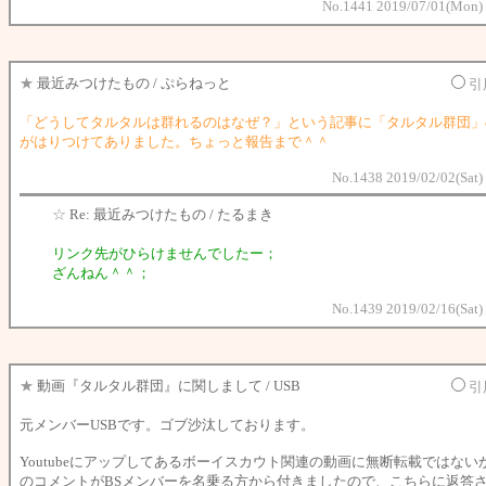
No.1441 2019/07/01(Mon) 
★
最近みつけたもの / ぷらねっと
引
「どうしてタルタルは群れるのはなぜ？」という記事に「タルタル群団」
がはりつけてありました。ちょっと報告まで＾＾
No.1438 2019/02/02(Sat)
☆
Re: 最近みつけたもの / たるまき
リンク先がひらけませんでしたー；
ざんねん＾＾；
No.1439 2019/02/16(Sat)
★
動画『タルタル群団』に関しまして / USB
引
元メンバーUSBです。ゴブ沙汰しております。
Youtubeにアップしてあるボーイスカウト関連の動画に無断転載ではない
のコメントがBSメンバーを名乗る方から付きましたので、こちらに返答