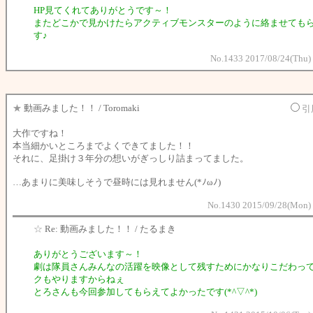
HP見てくれてありがとうです～！
またどこかで見かけたらアクティブモンスターのように絡ませても
す♪
No.1433 2017/08/24(Thu)
★
動画みました！！ / Toromaki
引
大作ですね！
本当細かいところまでよくできてました！！
それに、足掛け３年分の想いがぎっしり詰まってました。
…あまりに美味しそうで昼時には見れません(*ﾉωﾉ)
No.1430 2015/09/28(Mon) 
☆
Re: 動画みました！！ / たるまき
ありがとうございます～！
劇は隊員さんみんなの活躍を映像として残すためにかなりこだわっ
クもやりますからねぇ
とろさんも今回参加してもらえてよかったです(*^▽^*)