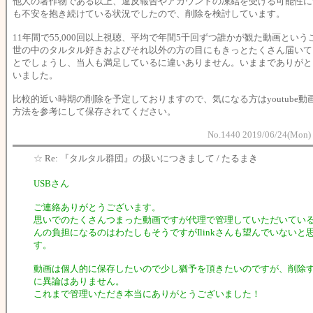
他人の著作物である以上、違反報告やアカウントの凍結を受ける可能性に
も不安を抱き続けている状況でしたので、削除を検討しています。
11年間で55,000回以上視聴、平均で年間5千回ずつ誰かが観た動画という
世の中のタルタル好きおよびそれ以外の方の目にもきっとたくさん届いて
とでしょうし、当人も満足しているに違いありません。いままでありがと
いました。
比較的近い時期の削除を予定しておりますので、気になる方はyoutube動
方法を参考にして保存されてください。
No.1440 2019/06/24(Mon) 
☆
Re: 『タルタル群団』の扱いにつきまして / たるまき
USBさん
ご連絡ありがとうございます。
思いでのたくさんつまった動画ですが代理で管理していただいている
んの負担になるのはわたしもそうですがIlinkさんも望んでいないと
す。
動画は個人的に保存したいので少し猶予を頂きたいのですが、削除
に異論はありません。
これまで管理いただき本当にありがとうございました！