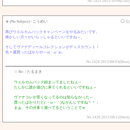
No.1431 2015/10/06(Tue)
★
(No Subject) / こうめい
引
再びウエルカムバックキャンペーンをやるみたいです。
懐かしい方々がいらっしゃるといいですね～。
そしてヴァナディールコレクションがディスカウント！
先々週買ったばかりや～o(｀ω´ )o。
No.1428 2015/08/03(Mon) 
☆
Re: / たるまき
ウェルカムバック始まってましたねぇ～
たしかに誰か遊びに来てくれるといいですねぇ～
ヴァナコレが安くなってるのは知らなかった～
買ったばかりだと(´・ω・｀)なかんじですね＾＾；
まぁ、その分多く遊べてるということでｗ
No.1429 2015/08/12(Wed)