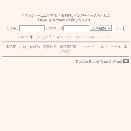
以下のフォームに記事No.と投稿時のパスワードを入力すれば
投稿後に記事の編集や削除が行えます。
記事No.
パスワード
1
200/200件 [ ページ :
2
3
4
5
6
7
8
9
10
11
12
13
14
15
...
20
>>
]
-
HOME
-
お知らせ(3/8)
-
記事検索
-
携帯用URL
-
フィード
-
ヘルプ
-
メール
-
環
境設定
-
Rocket Board Type-X (Free)