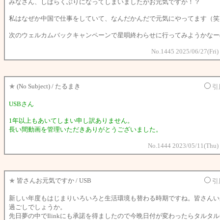
みなさん、しばらくぶりになってしまいましたがお元気ですか！？
私はなぜか中国で仕事をしていて、なんだかんだで元気にやってます（笑
次のウェルカムバックキャンペーンで星唄終わらせに行ってみようかなー(^ 
No.1445 2025/06/27(Fri)
★
(No Subject) / たるまき
引
USBさん
1年以上もあいてしまい申し訳ありません。
長い間動画を管理いただきありがとうございました。
No.1444 2023/05/11(Thu)
★
皆さんお元気ですか / USB
引
新しい年度もはじまりいろいろと生活環境も替わる時期ですね。皆さんい
過ごしでしょうか。
先日夢の中でIlinkにも承諾を得ましたので今晩日付が変わったらタルタ