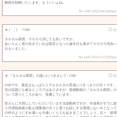
動画を削除いたします。もういいよね。
No.1443 2022/04/24(Sun)
★
(｀_´)ゞ / USB
引
タルタル群団、そろそろ消しても良いですか。
あいりんく君の生きていれば節目となった誕生日も過ぎてそろそろ頃合い
おもいました。
No.1442 2021/11/25(Thu)
★
『タルタル群団』の扱いにつきまして / USB
引
USBです。最近はもっぱらリアルタルタル育成につきっきりの日々です。
先の話題にも被るところではありますが、投稿動画の『タルタル群団』の
ついて思うところがあり、投書しています。
皆さんに大切にしていただいています当該動画ですが、作成者がすでに故
り代理投稿者の私も現隊員の方々と直でお話しする環境にない今となって
の件のようにすれ違いも今後いくらでも起きることでしょう。元々、使用