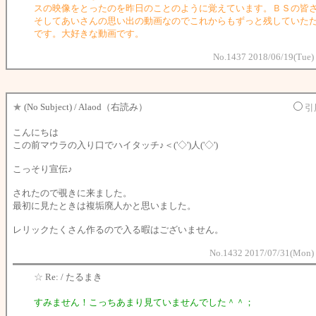
スの映像をとったのを昨日のことのように覚えています。ＢＳの皆
そしてあいさんの思い出の動画なのでこれからもずっと残していた
です。大好きな動画です。
No.1437 2018/06/19(Tue)
★
(No Subject) / Alaod（右読み）
引
こんにちは
この前マウラの入り口でハイタッチ♪＜('◇')人('◇')ゞ
こっそり宣伝♪
されたので覗きに来ました。
最初に見たときは複垢廃人かと思いました。
レリックたくさん作るので入る暇はございません。
No.1432 2017/07/31(Mon) 
☆
Re: / たるまき
すみません！こっちあまり見ていませんでした＾＾；