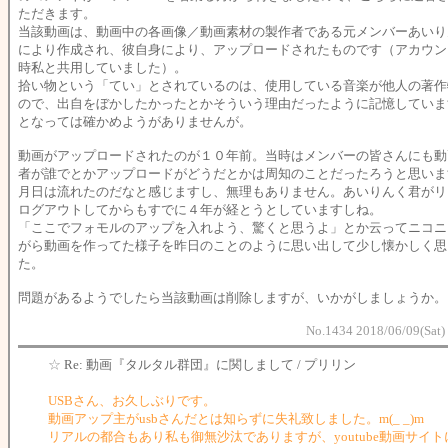
ただきます。
当該動画は、動画中の各画像／動画素材の製作者である元メンバーあいり
により作成され、彼自身により、アップロードされたものです（アカウン
時私と共用していました）。
拾い物という「てい」とされているのは、使用している音楽が他人の著作
ので、出自をぼかしたかったとかそういう理由だったように記憶していま
となっては確かめようがありませんが。
動画がアップロードされたのが１０年前。当時はメンバーの皆さんにも動
者が誰でとかアップロードがどうだとかは周知のことだったろうと思いま
月日は流れたのだなと感じますし、無理もありません。あいりんく君がリ
ログアウトしてからもすでに４年が経とうとしていますしね。
「ここでフォモルのアップを入れよう、驚くと思うよ」とか云ってニコニ
がら動画を作ってた様子を昨日のことのように思い出して少し懐かしく思
た。
問題があるようでしたら当該動画は削除しますが、いかがしましょうか。
No.1434 2018/06/09(Sat)
☆
Re: 動画『タルタル群団』に関しまして / プリリン
USBさん、お久しぶりです。
動画アップ主がusbさんだとは知らずに失礼致しました。m(_ _)m
リアルの都合もあり私も御無沙汰でありますが、youtube動画サイ