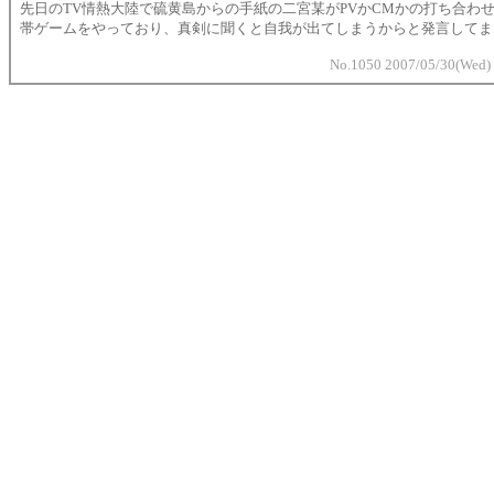
先日のTV情熱大陸で硫黄島からの手紙の二宮某がPVかCMかの打ち合わ
帯ゲームをやっており、真剣に聞くと自我が出てしまうからと発言してま
No.1050 2007/05/30(Wed)