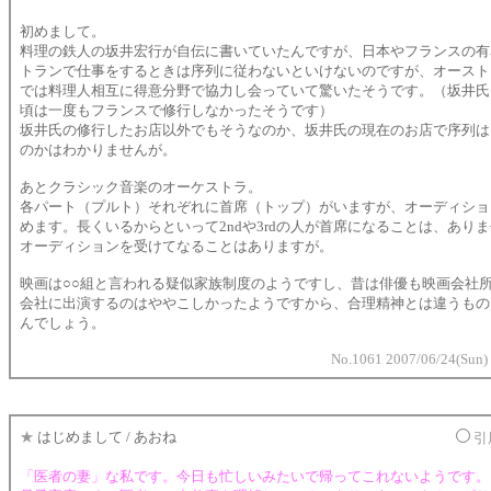
初めまして。
料理の鉄人の坂井宏行が自伝に書いていたんですが、日本やフランスの有
トランで仕事をするときは序列に従わないといけないのですが、オースト
では料理人相互に得意分野で協力し会っていて驚いたそうです。（坂井氏
頃は一度もフランスで修行しなかったそうです）
坂井氏の修行したお店以外でもそうなのか、坂井氏の現在のお店で序列は
のかはわかりませんが。
あとクラシック音楽のオーケストラ。
各パート（プルト）それぞれに首席（トップ）がいますが、オーディショ
めます。長くいるからといって2ndや3rdの人が首席になることは、あり
オーディションを受けてなることはありますが。
映画は○○組と言われる疑似家族制度のようですし、昔は俳優も映画会社
会社に出演するのはややこしかったようですから、合理精神とは違うもの
んでしょう。
No.1061 2007/06/24(Sun)
★
はじめまして / あおね
引
「医者の妻」な私です。今日も忙しいみたいで帰ってこれないようです。