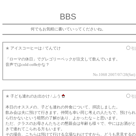
BBS
何でもお気軽に書いていってくださいね。
★
アイスコーヒーは / てんてけ
引
「ローマの休日」でグレゴリーペックが注文して飲んでいます。
音声ではcold coffeかな？
No.1068 2007/07/28(Sat)
★
子ども連れのお出かけ / ふう
引
本日のオススメの、子ども連れの外食について、拝読しました。
飲み会は夫に預けて行きます。仲間も幸い同じ考えの人たちで、預けられ
ら行かないという暗黙の了解があり、よかったな～と思います。
ただ、クラスのお母さんたちとの懇親会は年齢も様々で、中にはお酒がと
きで連れてこられる方もいます。
その場合、こちらは預けて行ける立場なわけですから、どうも意見するの