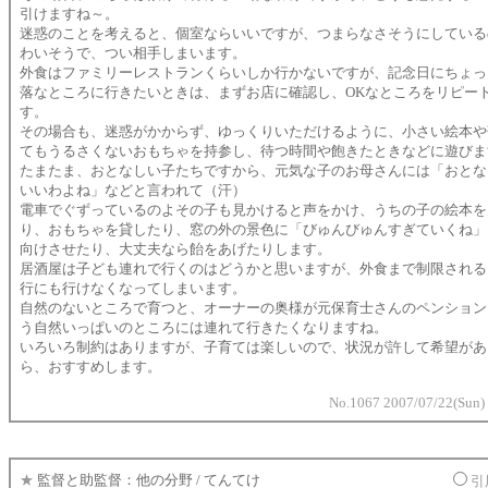
引けますね～。
迷惑のことを考えると、個室ならいいですが、つまらなさそうにしている
わいそうで、つい相手しまいます。
外食はファミリーレストランくらいしか行かないですが、記念日にちょっ
落なところに行きたいときは、まずお店に確認し、OKなところをリピー
す。
その場合も、迷惑がかからず、ゆっくりいただけるように、小さい絵本や
てもうるさくないおもちゃを持参し、待つ時間や飽きたときなどに遊びま
たまたま、おとなしい子たちですから、元気な子のお母さんには「おとな
いいわよね」などと言われて（汗）
電車でぐずっているのよその子も見かけると声をかけ、うちの子の絵本を
り、おもちゃを貸したり、窓の外の景色に「びゅんびゅんすぎていくね」
向けさせたり、大丈夫なら飴をあげたりします。
居酒屋は子ども連れで行くのはどうかと思いますが、外食まで制限される
行にも行けなくなってしまいます。
自然のないところで育つと、オーナーの奥様が元保育士さんのペンション
う自然いっぱいのところには連れて行きたくなりますね。
いろいろ制約はありますが、子育ては楽しいので、状況が許して希望があ
ら、おすすめします。
No.1067 2007/07/22(Sun)
★
監督と助監督：他の分野 / てんてけ
引