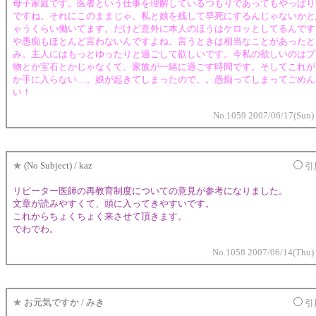
母子家庭です。医者という仕事を理解しているつもりであってもやっぱり
ですね。それにこのままじゃ、私と娘を残して早死にするんじゃないかと
ゃうくらい働いてます。だけど意外に本人のほうはケロッとしてるんです
や愚痴もほとんど言わないんですよね。言うときは相当なことがあったと
み。主人にはもっとゆったりと過ごして欲しいです。今私の欲しいのはブ
物とか宝石とかじゃなくて、家族が一緒に過ごす時間です。そしてこれが
か手に入らない…。娘が起きてしまったので。。愚痴ってしまってごめん
い！
No.1059 2007/06/17(Sun)
★
(No Subject) / kaz
引
リピーター医師の再教育制度についての意見が参考になりました。
文章が読みやすくて、頭に入ってきやすいです。
これからちょくちょく来させて頂きます。
でわでわ。
No.1058 2007/06/14(Thu)
★
お元気ですか / みき
引