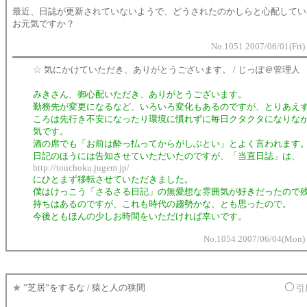
最近、日誌が更新されていないようで、どうされたのかしらと心配してい
お元気ですか？
No.1051 2007/06/01(Fri)
☆
気にかけていただき、ありがとうございます。 / じっぽ＠管理人
みきさん、御心配いただき、ありがとうございます。
勤務先が変更になるなど、いろいろ変化もあるのですが、とりあえ
ころは先行き不安になったり環境に慣れずに毎日クタクタになりな
気です。
酒の席でも「お前は酔っ払ってからがしぶとい」とよく言われます
日記のほうには告知させていただいたのですが、「当直日誌」は、
http://touchoku.jugem.jp/
にひとまず移転させていただきました。
僕はけっこう「さるさる日記」の無愛想な雰囲気が好きだったので
持ちはあるのですが、これも時代の趨勢かな、とも思ったので。
今後ともほんの少しお時間をいただければ幸いです。
No.1054 2007/06/04(Mon) 
★
”芝居”をするな / 猿と人の狭間
引