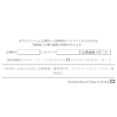
以下のフォームに記事No.と投稿時のパスワードを入力すれば
投稿後に記事の編集や削除が行えます。
記事No.
パスワード
13
200/200件 [ ページ :
<<
1
...
6
7
8
9
10
11
12
14
15
16
17
18
19
20
...
29
>>
]
-
HOME
-
お知らせ(3/8)
-
記事検索
-
携帯用URL
-
フィード
-
ヘルプ
-
メール
-
環
境設定
-
Rocket Board Type-X (Free)