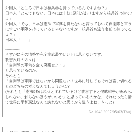
外国人「ところで日本は核兵器を持っているんですよね？」
日本人「とんでもない。日本には非核3原則がありますから核兵器は持て
よ」
外国人「でも、日本は憲法で軍隊を持たないと言っておいて自衛隊と言う
にすごい軍隊を持っているじゃないですか、核兵器も違う名前で持ってる
ょ？」
日本人「……」
------------
さすがに今の情勢で完全非武装でいいとは思えないです。
改憲反対の方々は
「自衛隊の軍備を全て廃棄せよ！」
と思っているのか、
それとも
「自衛隊は軍隊ではないから問題ない！世界に対してもそれは言い切れる
とのどちらの考えなんでしょうかね？
(それとも「憲法9条は現状とずれているけど改憲すると侵略戦争が認めら
しれない、触らないほうがいいか」と思っているのかな。それだったら情
て世界に平和憲法なんて誇れないと思うから違うよね、きっと)
No.1048 2007/05/03(Thu)