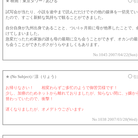
★
映画：東京タワー / あひる
引
試写会が当たり、小説を途中まで読んだだけでその他の媒体を一切見てい
たので、すごく新鮮な気持ちで観ることができました。
自分自身が九州出身であることと、つい1ヶ月前に母が他界したことで、
けてしまいました。
急変だったため家族の誰も母の最期に立ち会うことができず、オカンの最
ち会うことができたボクがうらやましくもあります。
No.1045 2007/04/22(Sun)
★
(No Subject) / 涼（りょう）
引
お帰りなさい！ 相変わらずご多忙のようで御苦労様です！
少し、加療のためネットから離れておりましたが、知らない間に、y嬢か
替わっていたので、衝撃！
遅くなりましたが、オメデトウございます♪
No.1038 2007/03/28(Wed)