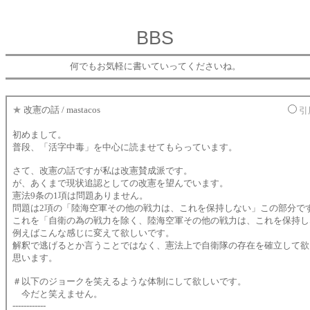
BBS
何でもお気軽に書いていってくださいね。
★
改憲の話 / mastacos
引
初めまして。
普段、「活字中毒」を中心に読ませてもらっています。
さて、改憲の話ですが私は改憲賛成派です。
が、あくまで現状追認としての改憲を望んでいます。
憲法9条の1項は問題ありません。
問題は2項の「陸海空軍その他の戦力は、これを保持しない」この部分で
これを「自衛の為の戦力を除く、陸海空軍その他の戦力は、これを保持し
例えばこんな感じに変えて欲しいです。
解釈で逃げるとか言うことではなく、憲法上で自衛隊の存在を確立して欲
思います。
＃以下のジョークを笑えるような体制にして欲しいです。
今だと笑えません。
------------