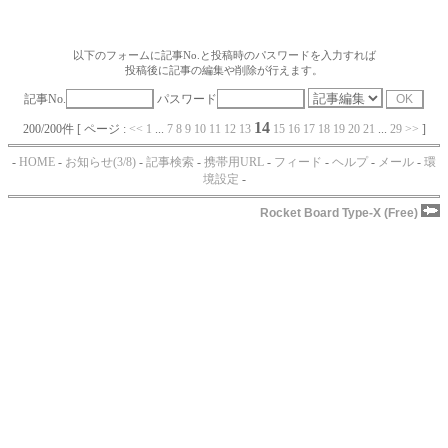
以下のフォームに記事No.と投稿時のパスワードを入力すれば
投稿後に記事の編集や削除が行えます。
記事No.
パスワード
14
200/200件 [ ページ :
<<
1
...
7
8
9
10
11
12
13
15
16
17
18
19
20
21
...
29
>>
]
-
HOME
-
お知らせ(3/8)
-
記事検索
-
携帯用URL
-
フィード
-
ヘルプ
-
メール
-
環
境設定
-
Rocket Board Type-X (Free)