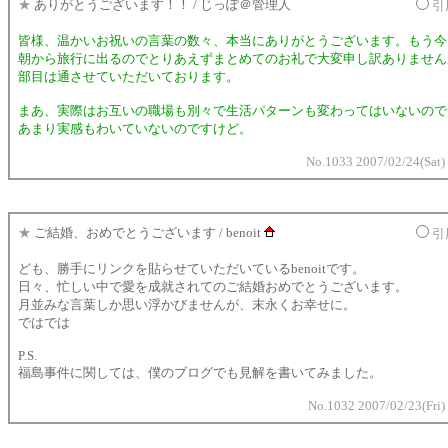
★
ありがとうございます！！ / じっぽ＠管理人
引
皆様、温かいお祝いの言葉の数々、本当にありがとうございます。もう今
朝から旅行に出るのでとりあえずまとめてのお礼で大変申し訳ありません
部目は通させていただいております。
まあ、実際はお互いの職場も別々で生活パターンも変わってはいないので
あまり実感もわいていないのですけど。
No.1033 2007/02/24(Sat)
★
ご結婚、おめでとうございます / benoit
引
ども、勝手にリンクを貼らせていただいているbenoitです。
日々、忙しい中で愛を成就されてのご結婚おめでとうございます。
月並みな言葉しか思い浮かびませんが、末永くお幸せに。
ではでは
P.S.
福島事件に関しては、僕のブログでも見解を書いてみました。
No.1032 2007/02/23(Fri)