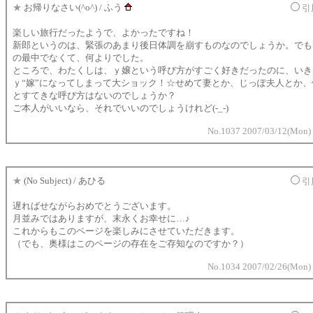
★
お帰りなさい(^o^) / ふう
引
楽しい旅行だったようで、よかったですね！
新郎というのは、緊張のあまり後日体調を崩すものなのでしょうか。でも
の最中でなくて、何よりでした。
ところで、わたくしは、ｙ嬢という呼び方がすごく好きだったのに、いき
ｙ“嫁”になってしまって大ショック！☆せめて妻とか、じっぽ夫人とか、
とすてきな呼び方はないのでしょうか？
ご本人がいいなら、それでいいのでしょうけれど(-_-)
No.1037 2007/03/12(Mon) 
★
(No Subject) / あひる
引
遅ればせながらおめでとうございます。
月並みではありますが、末永くお幸せに…♪
これからもこのページを楽しみにさせていただきます。
（でも、奥様はこのページの存在をご存知なのですか？）
No.1034 2007/02/26(Mon) 