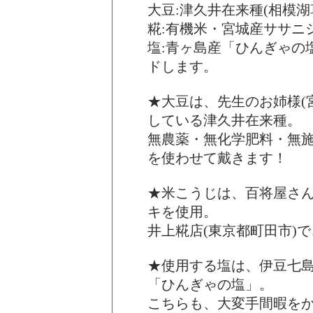
大豆:津久井在来種(相模湖
糀:有機米・宮城産ササニ
塩:青ヶ島産「ひんぎゃの
ドします。
★大豆は、先生のお姉様(
している津久井在来種。
無農薬・無化学肥料・無
を使わせて戴きます！
★米こうじは、百将屋さ
キを使用。
井上糀店(東京都町田市)
★使用する塩は、伊豆七
「ひんぎゃの塩」。
こちらも、大変手間暇を