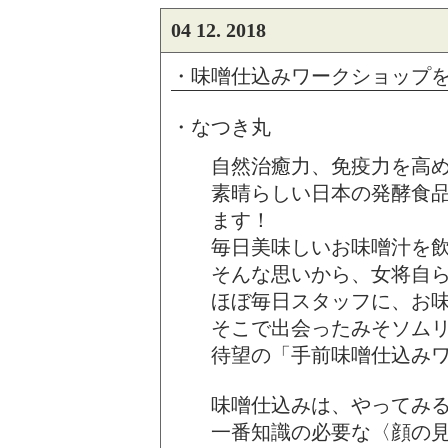
04 12. 2018
・味噌仕込みワークショップ
・なつき丸
自然治癒力、免疫力を高
素晴らしい日本の発酵食
ます！
毎日美味しいお味噌汁を
そんな思いから、女将自
ほぼ毎日スタッフに、お
そこで出会ったみそソム
待望の「手前味噌仕込み
味噌仕込みは、やってみ
一番知識の必要な〈顔の