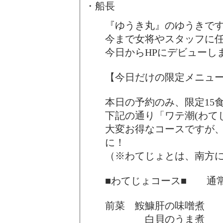
・船長
『ゆうき丸』のゆうきで
今まで女将やスタッフに
今日からHPにデビューし
【今日だけの限定メニュ
本日の予約のみ、限定15
下記の通り「ワテ潮(わて
大変お得なコースですが
に！
（※わてじょとは、南方
■わてじょコース■ 通常8
前菜 鮟鱇肝の味噌
白貝のうま煮