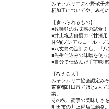
みそソムリエの小野敬子
糀加工についてや、みそ
【食べられるもの】
■数種類のお味噌の試食！
■井上糀店自慢の〈甘酒用
甘酒(ノンアルコール・ノ
■八丈島の漁師の店、『八
■先生仕込みの味噌を使っ
■自分で仕込んだ手前味噌2
【教える人】
みそソムリエ協会認定みそ
東京都町田市で姉と2人で
業。
その後、衝撃の美味しさ
町田市の井上糀店に勤務