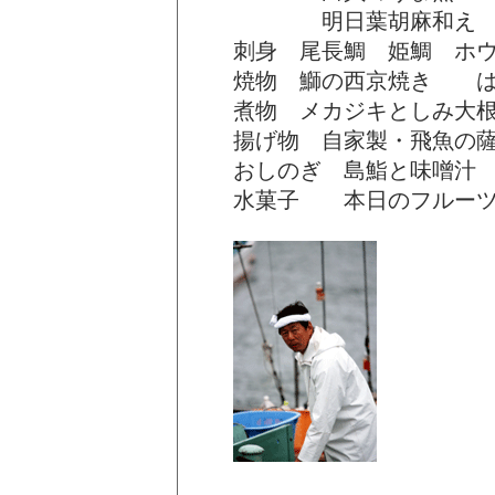
明日葉胡麻和え 
刺身 尾長鯛 姫鯛 ホウ
焼物 鰤の西京焼き は
煮物 メカジキとしみ大
揚げ物 自家製・飛魚の
おしのぎ 島鮨と味噌汁
水菓子 本日のフルー