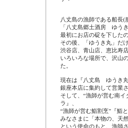
八丈島の漁師である船長(
「八丈島郷土酒房 ゆう
最初にお店の碇を下したの
その後、「ゆうき丸」だ
渋谷店、青山店、恵比寿
いろいろな場所で、沢山
た。
現在は『八丈島 ゆうき
銀座本店に集約して営業
そして、“漁師が営む南イ
ラ』、
“漁師が営む鮨割烹”『鮨
みなさまに「本物の、天
という使命のもと、漁師