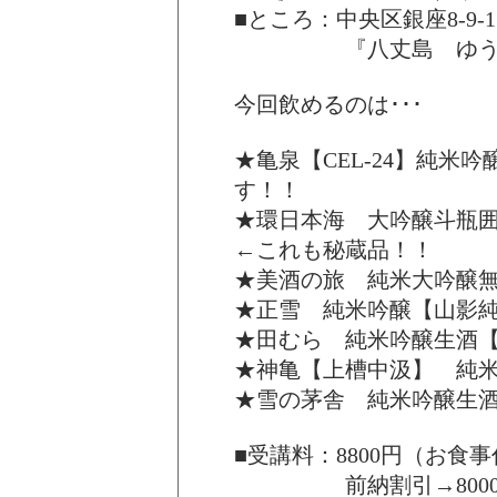
■ところ：中央区銀座8-9
『八丈島 ゆうき丸』 0
今回飲めるのは･･･
★亀泉【CEL-24】純米
す！！
★環日本海 大吟醸斗瓶囲
←これも秘蔵品！！
★美酒の旅 純米大吟醸
★正雪 純米吟醸【山影
★田むら 純米吟醸生酒
★神亀【上槽中汲】 純
★雪の茅舎 純米吟醸生酒
■受講料：8800円（お食
前納割引→8000