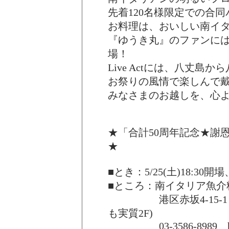
先着120名様限定での合
お料理は、おいしい南イ
『ゆうき丸』のファンに
場！
Live Actには、八丈
お祭りの風情で楽しんで
みなさまのお越しを、心
★「合計50周年記念★謝
★
■とき：5/25(土)18:30開場
■ところ：南イタリア魚介
港区赤坂4-15-1 
も実質2F)
03-3586-8989