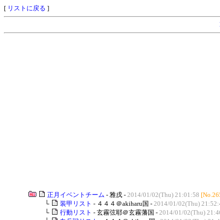
[
リストに戻る
]
正月イベントチーム
- 雅戌 -
2014/01/02(Thu) 21:01:58
[No.26
└
装甲リスト
- ４４４＠akiharu国 -
2014/01/02(Thu) 21:52:
└
行動リスト
- 玄霧弦耶＠玄霧藩国 -
2014/01/02(Thu) 21:4