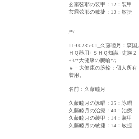
玄霧弦耶の装甲：12：装甲
玄霧弦耶の敏捷：13：敏捷
/*/
11-00235-01_久藤睦月
ＨＱ器用+ＳＨＱ知識+吏族２：敏
+3/*大健康の腕輪*/;
＃－大健康の腕輪：個人所有
着用。
名前：久藤睦月
久藤睦月の詠唱：25：詠唱
久藤睦月の治療：40：治療
久藤睦月の装甲：14：装甲
久藤睦月の敏捷：14：敏捷