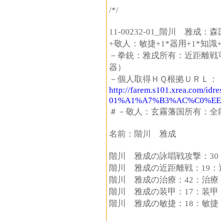
/*/
11-00232-01_階川 雅
+敬人：敏捷+1*器用+1*知識+
－拳銃：雅戌所有：近距離戦
器）
－個人取得ＨＱ根拠ＵＲＬ：
http://farem.s101.xrea.com/idr
01%A1%A7%B3%AC%C0%E
＃－敬人：玄霧藩国所有：全
名前：階川 雅成
階川 雅成の詠唱戦攻撃：30
階川 雅成の近距離戦：19：
階川 雅成の治療：42：治療
階川 雅成の装甲：17：装甲
階川 雅成の敏捷：18：敏捷