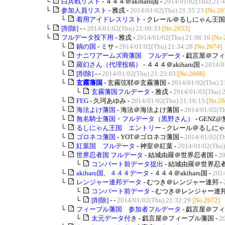
└
白兵戦リスト
- ４４４＠akiharu国 -
2014/01/02(Thu) 21:
└
参加人員リスト
- 雅戌 -
2014/01/02(Thu) 21:35:23
[No.26
└
着用アイドレスリスト
- クレール＠るしにゃん王国 
└
[削除]
- -
2014/01/02(Thu) 21:09:33
[No.2653]
└
フルデータ投下用
- 雅戌 -
2014/01/02(Thu) 21:08:16
[No.
└
鍋の国
- ミサ -
2014/01/02(Thu) 21:34:28
[No.2674]
└
ナニワアームズ商藩国 フルデータ
- 戯言屋＠フィ
└
羅幻さん（代理投稿）
- ４４４＠akiharu国 -
2014/0
└
[削除]
- -
2014/01/02(Thu) 21:23:03
[No.2668]
└
玄霧藩国
- 玄霧弦耶＠玄霧藩国 -
2014/01/02(Thu) 2
└
玄霧藩国フルデータ
- 雅戌 -
2014/01/02(Thu) 
└
FEG
- 久珂あゆみ -
2014/01/02(Thu) 21:16:15
[No.26
└
海法よけ藩国
- 海法＠海法よけ藩国 -
2014/01/02(Th
└
無名騎士藩国・フルデータ（黒野さん）
- GENZ
└
るしにゃん王国 エントリー
- クレール＠るしにゃ
└
ゴロネコ藩国
- YOT＠ゴロネコ藩国 -
2014/01/02(Th
└
紅葉国 フルデータ
- 神室＠紅葉 -
2014/01/02(Thu)
└
世界忍者国 フルデータ
- 結城由羅＠世界忍者国 -
20
└
コンバート前データ提出
- 結城由羅＠世界忍者
└
akiharu国、４４４データ
- ４４４＠akiharu国 -
2014
└
レンジャー連邦データ
- むつき＠レンジャー連邦 -
└
コンバート前データ
- むつき＠レンジャー連邦
└
[削除]
- -
2014/01/02(Thu) 21:32:29
[No.2672]
└
フィーブル藩国 参加者フルデータ
- 戯言屋＠フィ
└
太元データ付き
- 戯言屋＠フィーブル藩国 -
2