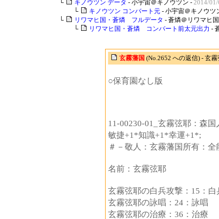
└
キノウツン データ
- 小宇宙＠キノウツン -
2014/01/
└
キノウツン コンバート元
- 小宇宙＠キノウツン
└
リワマヒ国・蒼燐 フルデータ
- 蒼燐＠リワマヒ国 
└
リワマヒ国・蒼燐 コンバート前太元出力
-
玄霧藩国
(No.2652 への返信) -
○保育園なし版
11-00230-01_玄霧弦耶
敏捷+1*知識+1*幸運+1*;
＃－敬人：玄霧藩国所有：全
名前：玄霧弦耶
玄霧弦耶の白兵攻撃：15：白
玄霧弦耶の詠唱：24：詠唱
玄霧弦耶の治療：36：治療