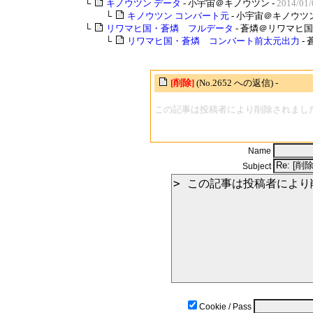
└
キノウツン データ
- 小宇宙＠キノウツン -
2014/01/
└
キノウツン コンバート元
- 小宇宙＠キノウツン
└
リワマヒ国・蒼燐 フルデータ
- 蒼燐＠リワマヒ国 
└
リワマヒ国・蒼燐 コンバート前太元出力
-
[削除]
(No.2652 への返信) -
この記事は投稿者により削除されまし
Name
Subject
Cookie / Pass