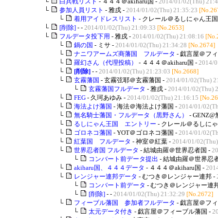
└
白兵戦リスト
- ４４４＠akiharu国 -
2014/01/02(Thu) 21:
└
参加人員リスト
- 雅戌 -
2014/01/02(Thu) 21:35:23
[No.26
└
着用アイドレスリスト
- クレール＠るしにゃん王国 
└
[削除]
- -
2014/01/02(Thu) 21:09:33
[No.2653]
└
フルデータ投下用
- 雅戌 -
2014/01/02(Thu) 21:08:16
[No.
└
鍋の国
- ミサ -
2014/01/02(Thu) 21:34:28
[No.2674]
└
ナニワアームズ商藩国 フルデータ
- 戯言屋＠フィ
└
羅幻さん（代理投稿）
- ４４４＠akiharu国 -
2014/0
└
[削除]
- -
2014/01/02(Thu) 21:23:03
[No.2668]
└
玄霧藩国
- 玄霧弦耶＠玄霧藩国 -
2014/01/02(Thu) 2
└
玄霧藩国フルデータ
- 雅戌 -
2014/01/02(Thu) 
└
FEG
- 久珂あゆみ -
2014/01/02(Thu) 21:16:15
[No.26
└
海法よけ藩国
- 海法＠海法よけ藩国 -
2014/01/02(Th
└
無名騎士藩国・フルデータ（黒野さん）
- GENZ
└
るしにゃん王国 エントリー
- クレール＠るしにゃ
└
ゴロネコ藩国
- YOT＠ゴロネコ藩国 -
2014/01/02(Th
└
紅葉国 フルデータ
- 神室＠紅葉 -
2014/01/02(Thu)
└
世界忍者国 フルデータ
- 結城由羅＠世界忍者国 -
20
└
コンバート前データ提出
- 結城由羅＠世界忍者
└
akiharu国、４４４データ
- ４４４＠akiharu国 -
2014
└
レンジャー連邦データ
- むつき＠レンジャー連邦 -
└
コンバート前データ
- むつき＠レンジャー連邦
└
[削除]
- -
2014/01/02(Thu) 21:32:29
[No.2672]
└
フィーブル藩国 参加者フルデータ
- 戯言屋＠フィ
└
太元データ付き
- 戯言屋＠フィーブル藩国 -
2