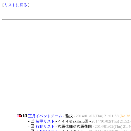
[
リストに戻る
]
正月イベントチーム
- 雅戌 -
2014/01/02(Thu) 21:01:58
[No.26
└
装甲リスト
- ４４４＠akiharu国 -
2014/01/02(Thu) 21:52:
└
行動リスト
- 玄霧弦耶＠玄霧藩国 -
2014/01/02(Thu) 21:4