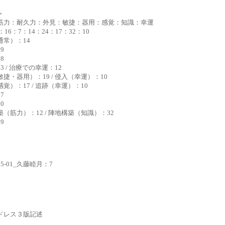
＞
筋力：耐久力：外見：敏捷：器用：感覚：知識：幸運
：16：7：14：24：17：32：10
通常）：14
9
8
3 / 治療での幸運：12
捷・器用）：19 / 侵入（幸運）：10
覚）：17 / 追跡（幸運）：10
7
0
（筋力）：12 / 陣地構築（知識）：32
9
235-01_久藤睦月：7
ドレス３版記述