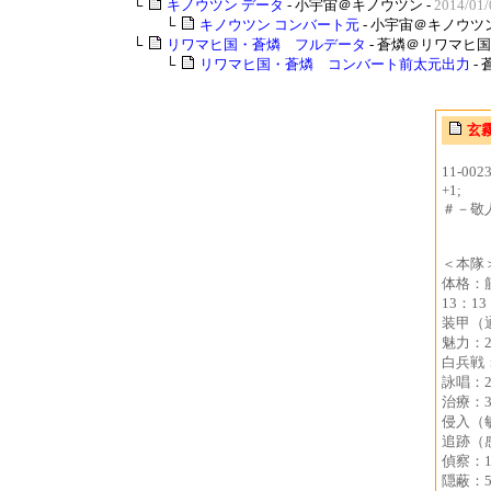
└
キノウツン データ
- 小宇宙＠キノウツン -
2014/01/
└
キノウツン コンバート元
- 小宇宙＠キノウツン
└
リワマヒ国・蒼燐 フルデータ
- 蒼燐＠リワマヒ国 
└
リワマヒ国・蒼燐 コンバート前太元出力
-
玄
11-0
+1;
＃－敬
＜本隊
体格：
13：13
装甲（
魅力：2
白兵戦：
詠唱：2
治療：3
侵入（敏
追跡（感
偵察：1
隠蔽：