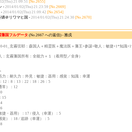
02(Thu) 21:09:51
[No.2655]
 -
2014/01/02(Thu) 21:23:59
[No.2669]
-
2014/01/02(Thu) 21:09:42
[No.2654]
 蒼燐＠リワマヒ国 -
2014/01/02(Thu) 21:24:30
[No.2670]
霧藩国フルデータ
(No.2667 への返信) - 雅戌
0230-01_玄霧弦耶：森国人＋精霊医＋魔法医＋藩王+参謀+敬人：敏捷+1*知識+1
人：玄霧藩国所有：全能力＋１（着用型／全身）
＞
筋力：耐久力：外見：敏捷：器用：感覚：知識：幸運
：12：8：13：22：18：26：5
通常）：12
0
15
4
6
捷・器用）：17 / 侵入（幸運）：5
覚）：18 / 追跡（幸運）：5
8
5