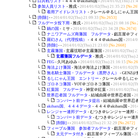
└
白兵戦リスト
- ４４４＠akiharu国 -
2014/01/02(Thu) 21:
└
参加人員リスト
- 雅戌 -
2014/01/02(Thu) 21:35:23
[No.26
└
着用アイドレスリスト
- クレール＠るしにゃん王国 
└
[削除]
- -
2014/01/02(Thu) 21:09:33
[No.2653]
└
フルデータ投下用
- 雅戌 -
2014/01/02(Thu) 21:08:16
[No.
└
鍋の国
- ミサ -
2014/01/02(Thu) 21:34:28
[No.2674]
└
ナニワアームズ商藩国 フルデータ
- 戯言屋＠フィ
└
羅幻さん（代理投稿）
- ４４４＠akiharu国 -
2014/0
└
[削除]
- -
2014/01/02(Thu) 21:23:03
[No.2668]
└
玄霧藩国
- 玄霧弦耶＠玄霧藩国 -
2014/01/02(Thu) 2
└
玄霧藩国フルデータ
- 雅戌 -
2014/01/02(Thu) 
└
FEG
- 久珂あゆみ -
2014/01/02(Thu) 21:16:15
[No.26
└
海法よけ藩国
- 海法＠海法よけ藩国 -
2014/01/02(Th
└
無名騎士藩国・フルデータ（黒野さん）
- GENZ
└
るしにゃん王国 エントリー
- クレール＠るしにゃ
└
ゴロネコ藩国
- YOT＠ゴロネコ藩国 -
2014/01/02(Th
└
紅葉国 フルデータ
- 神室＠紅葉 -
2014/01/02(Thu)
└
世界忍者国 フルデータ
- 結城由羅＠世界忍者国 -
20
└
コンバート前データ提出
- 結城由羅＠世界忍者
└
akiharu国、４４４データ
- ４４４＠akiharu国 -
2014
└
レンジャー連邦データ
- むつき＠レンジャー連邦 -
└
コンバート前データ
- むつき＠レンジャー連邦
└
[削除]
- -
2014/01/02(Thu) 21:32:29
[No.2672]
└
フィーブル藩国 参加者フルデータ
- 戯言屋＠フィ
└
太元データ付き
- 戯言屋＠フィーブル藩国 -
2