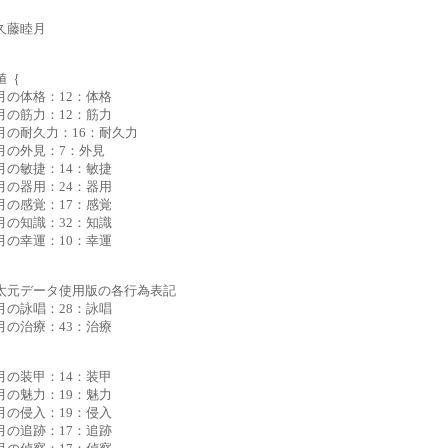
久藤睦月
値｛
月の体格：12：体格
月の筋力：12：筋力
月の耐久力：16：耐久力
月の外見：7：外見
月の敏捷：14：敏捷
月の器用：24：器用
月の感覚：17：感覚
月の知識：32：知識
月の幸運：10：幸運
太元データ使用版の各行為表記
月の詠唱：28：詠唱
月の治療：43：治療
月の装甲：14：装甲
月の魅力：19：魅力
月の侵入：19：侵入
月の追跡：17：追跡