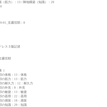
（筋力）：13 / 陣地構築（知識）：29
0
230-01_玄霧弦耶：8
ドレス３版記述
玄霧弦耶
値｛
耶の体格：13：体格
耶の筋力：13：筋力
耶の耐久力：12：耐久力
耶の外見：8：外見
耶の敏捷：13：敏捷
耶の器用：22：器用
耶の感覚：18：感覚
耶の知識：29：知識