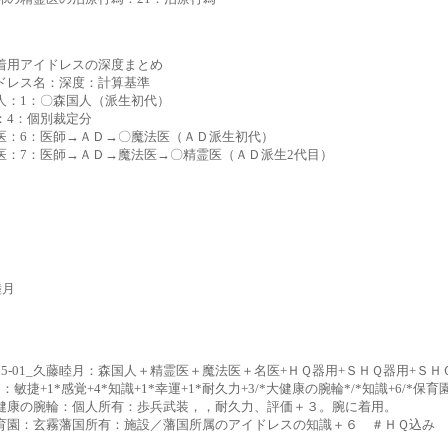
着用アイドレスの深度まとめ
ドレス名：深度：計算基準
人：1：〇森国人（派生初代）
：4：個別裁定分
医：6：医師→ＡＤ→〇魔法医（ＡＤ派生初代）
医：7：医師→ＡＤ→魔法医→〇精霊医（ＡＤ派生2代目）
睦月
0235-01_久藤睦月：森国人＋精霊医＋魔法医＋名医+ＨＱ器用+ＳＨＱ器用+ＳＨ
：敏捷+1*感覚+4*知識+1*幸運+1*耐久力+3/*大健康の腕輪*/*知識+6/*保育園*
健康の腕輪：個人所有：歩兵武装，，耐久力、評価＋３。腕に着用。
育園：玄霧藩国所有：施設／藩国所属のアイドレスの知識＋６ ＃ＨＱ込み