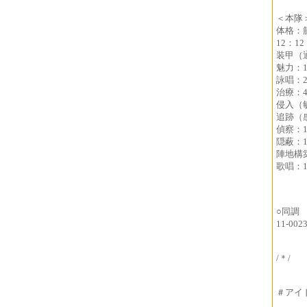
＜本隊
体格：
12：12
装甲（
魅力：1
詠唱：2
治療：4
侵入（敏
追跡（感
偵察：1
隠蔽：1
陣地構築
歌唱：1
○同調
11-00
/＊/
＃アイ