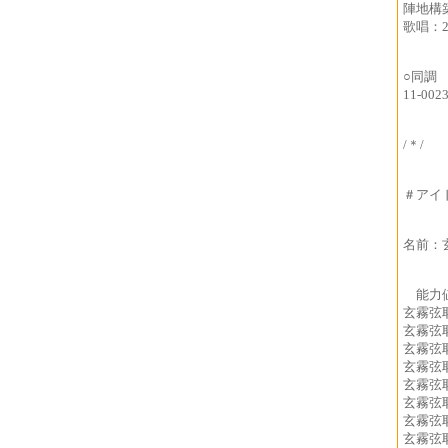
陣地構築
歌唱：2
○同調
11-00
/＊/
＃アイ
名前：
能力
玄霧弦
玄霧弦
玄霧弦
玄霧弦
玄霧弦
玄霧弦
玄霧弦
玄霧弦