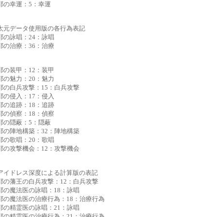
耶の幸運：5：幸運
太元データ使用版の各行為表記
耶の詠唱：24：詠唱
耶の治療：36：治療
耶の装甲：12：装甲
耶の魅力：20：魅力
耶の白兵攻撃：15：白兵攻撃
耶の侵入：17：侵入
耶の追跡：18：追跡
耶の偵察：18：偵察
耶の隠蔽：5：隠蔽
耶の陣地構築：32：陣地構築
耶の歌唱：20：歌唱
耶の攻撃機会：12：攻撃機会
アイドレス深度による計算版の表記
耶の藩王の白兵攻撃：12：白兵攻撃
耶の魔法医の詠唱：18：詠唱
耶の魔法医の治療行為：18：治療行為
耶の精霊医の詠唱：21：詠唱
耶の精霊医の治療行為：21：治療行為