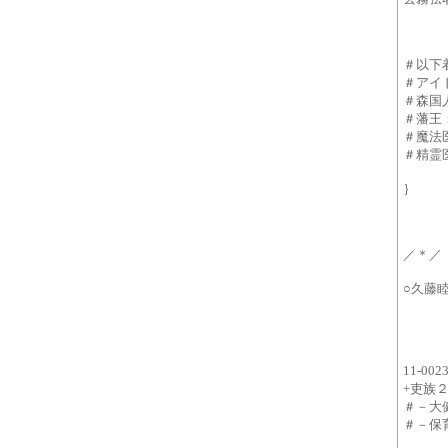
＃以下
＃アイ
＃森国
＃藩王
＃魔法
＃精霊
｝
／＊／
○久藤
11-0
+吏族２
＃－大
＃－保