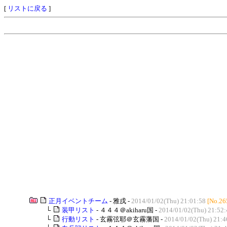
[
リストに戻る
]
正月イベントチーム
- 雅戌 -
2014/01/02(Thu) 21:01:58
[No.26
└
装甲リスト
- ４４４＠akiharu国 -
2014/01/02(Thu) 21:52:
└
行動リスト
- 玄霧弦耶＠玄霧藩国 -
2014/01/02(Thu) 21:4