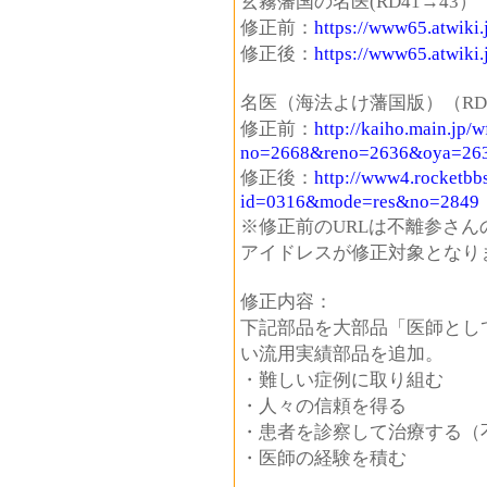
玄霧藩国の名医(RD41→43）
修正前：
https://www65.atwiki.
修正後：
https://www65.atwiki.
名医（海法よけ藩国版）（RD1
修正前：
http://kaiho.main.jp/
no=2668&reno=2636&oya=26
修正後：
http://www4.rocketbb
id=0316&mode=res&no=2849
※修正前のURLは不離参さん
アイドレスが修正対象となり
修正内容：
下記部品を大部品「医師とし
い流用実績部品を追加。
・難しい症例に取り組む
・人々の信頼を得る
・患者を診察して治療する（
・医師の経験を積む