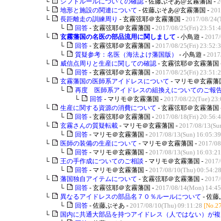
└
シフトルールについての確認
- 佐藤ぶそあ@玄霧藩国 -
2
└
地形と施設の関連について
- 佐藤ぶそあ@玄霧藩国 -
201
└
長距離走の訓練周り
- 玄霧弦耶＠玄霧藩国 -
2017/08/24(
└
回答
- 玄霧弦耶＠玄霧藩国 -
2017/08/25(Fri) 23:51:
└
玄霧藩国の名医の部品流用に関しまして
- 小鳥遊 -
2017/
└
回答
- 玄霧弦耶＠玄霧藩国 -
2017/08/25(Fri) 23:52:
└
質疑参考：名医（海法よけ藩国版）
- 小鳥遊 -
2017
└
威信点周りと生産に関しての確認
- 玄霧弦耶＠玄霧藩国 
└
回答
- 玄霧弦耶＠玄霧藩国 -
2017/08/25(Fri) 23:51:
└
玄霧藩国の医師系アイドレスについて
- マリモ＠玄霧藩国
└
再度 医師系アイドレスの組換えについてのご報
└
回答
- マリモ＠玄霧藩国 -
2017/08/22(Tue) 23:
└
生産に関する資源の消費について
- 玄霧弦耶＠玄霧藩国 
└
回答
- 玄霧弦耶＠玄霧藩国 -
2017/08/18(Fri) 20:56:
└
玄霧さんの質疑転載
- マリモ＠玄霧藩国 -
2017/08/13(Su
└
回答
- マリモ＠玄霧藩国 -
2017/08/13(Sun) 16:05:39
└
医師の装備の生産について
- マリモ＠玄霧藩国 -
2017/08
└
回答
- マリモ＠玄霧藩国 -
2017/08/13(Sun) 16:03:21
└
王の手作成についてのご相談
- マリモ＠玄霧藩国 -
2017/
└
回答
- マリモ＠玄霧藩国 -
2017/08/10(Thu) 00:54:2
└
藩国独自アイテムについて
- 玄霧弦耶＠玄霧藩国 -
2017/
└
回答
- 玄霧弦耶＠玄霧藩国 -
2017/08/14(Mon) 14:45
└
異なるアイドレスの部品名７０％ルールについて
- 佐藤
└
回答
- 佐藤ぶそあ -
2017/08/10(Thu) 09:11:28
[No.2
└
国内に共通大部品を持つアイドレス（人ではない）が複..