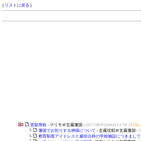
[
リストに戻る
]
質疑用枝
- マリモ＠玄霧藩国 -
2017/08/02(Wed) 14:59:23
[No
└
藩国でお祀りする神様について
- 玄霧弦耶＠玄霧藩国 -
2
└
教育制度アイドレスと威信点枠の学校施設につきまして