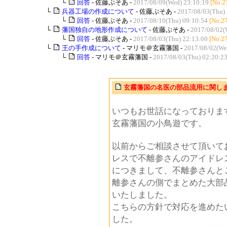
└
回答
- 佐藤ぶそあ -
2017/08/09(Wed) 23:10:19
[No.2
└
兵器工場の作成について
- 佐藤ぶそあ -
2017/08/03(Thu) 
└
回答
- 佐藤ぶそあ -
2017/08/10(Thu) 09:10:54
[No.2
└
藩国独自の地形作成について
- 佐藤ぶそあ -
2017/08/02(
└
回答
- 佐藤ぶそあ -
2017/08/03(Thu) 22:13:00
[No.2
└
王の手作成について
- マリモ＠玄霧藩国 -
2017/08/02(We
└
回答
- マリモ＠玄霧藩国 -
2017/08/03(Thu) 02:20:2
玄霧藩国の名医の部品流用に関し
いつもお世話になっておりま
玄霧藩国の小鳥遊です。
以前からご相談させて頂いて
レスで不離参さんのアイドレ
につきまして、不離参さんと
離参さんの側でまとめた大部
いたしました。
こちらの方針で対応を進めた
した。