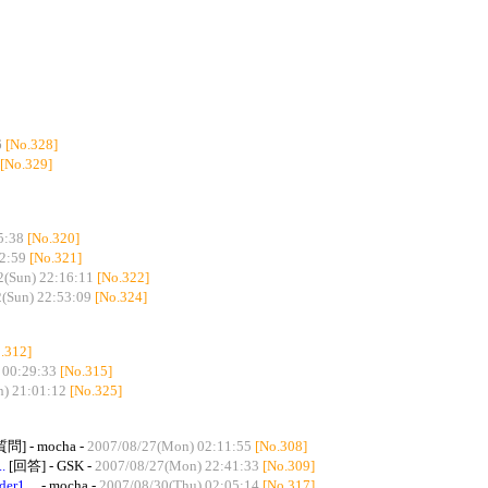
6
[No.328]
[No.329]
5:38
[No.320]
2:59
[No.321]
2(Sun) 22:16:11
[No.322]
(Sun) 22:53:09
[No.324]
.312]
 00:29:33
[No.315]
) 21:01:12
[No.325]
質問] - mocha -
2007/08/27(Mon) 02:11:55
[No.308]
.
[回答] - GSK -
2007/08/27(Mon) 22:41:33
[No.309]
1....
- mocha -
2007/08/30(Thu) 02:05:14
[No.317]