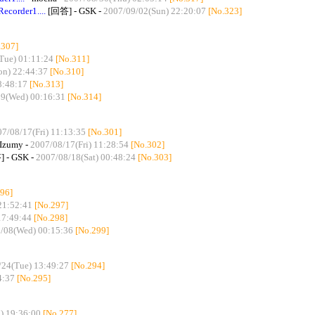
der1....
[回答] - GSK -
2007/09/02(Sun) 22:20:07
[No.323]
.307]
Tue) 01:11:24
[No.311]
n) 22:44:37
[No.310]
8:48:17
[No.313]
9(Wed) 00:16:31
[No.314]
7/08/17(Fri) 11:13:35
[No.301]
Izumy -
2007/08/17(Fri) 11:28:54
[No.302]
 - GSK -
2007/08/18(Sat) 00:48:24
[No.303]
96]
21:52:41
[No.297]
17:49:44
[No.298]
/08(Wed) 00:15:36
[No.299]
/24(Tue) 13:49:27
[No.294]
4:37
[No.295]
) 19:36:00
[No.277]