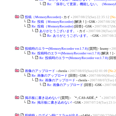
└
Re: 「保存して更新」機能しない。（MemoryRecor
投稿（ＭemoryRecorder)
- カイ -
2007/08/25(Sat) 22:35:12
[No
└
Re: 投稿（ＭemoryRecorder)
[解決！] - GSK -
2007/08/28(
└
Re: 投稿（ＭemoryRecorder)
[回答] - GSK -
2007/08/27(Mo
└
ありがとうございます。
- カイ -
2007/08/28(Tue) 1
└
Re: ありがとうございます。
- GSK -
2007/08/2
投稿時のエラー(MemoryRecorder ver.1.7.8)
[質問] - Izumy -
200
└
Re: 投稿時のエラー(MemoryRecorder ver.1.7.8)
[解決！] - 
└
Re: 投稿時のエラー(MemoryRecorder ver.1.7.8)
[回答]
画像のアップロード
- chenla -
2007/08/05(Sun) 02:01:09
[No.2
└
Re: 画像のアップロード
[回答] - GSK -
2007/08/06(Mon) 
└
Re: 画像のアップロード
- chenla -
2007/08/07(Tue) 
└
Re: 画像のアップロード
[回答] - GSK -
2007/08
掲示板に書き込めない!
[質問] - ゜*;.CAS-AIDЁ.;*゜ -
2007/07
└
Re: 掲示板に書き込めない!
- GSK -
2007/07/24(Tue) 23:1
投稿時・ログイン時にエラーが出る
- s1404 -
2007/06/27(Wed