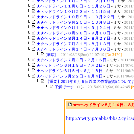
└
★ヘッドライン１１月２７日～１２月１０日
- ミサ -
201
└
★ヘッドライン１１月６日～１１月２６日
- ミサ -
2011/
└
★ヘッドライン１０月２３日～１１月５日
- ミサ -
2011/
└
★★ヘッドライン１０月９日～１０月２２日
- ミサ -
201
└
★★ヘッドライン９月２５日～１０月８日
- ミサ -
2011/
└
★★ヘッドライン９月１１日～９月２４日
- ミサ -
2011/
└
★★ヘッドライン８月２８日～９月１０日
- ミサ -
2011/
└
★☆ヘッドライン８月１４日～８月２７日
- ミサ -
2011/
└
★☆ヘッドライン７月３１日～８月１３日
- ミサ -
2011/
└
★☆ヘッドライン７月１７日～７月３０日
- ミサ -
2011/
└
[削除]
- -
2011/08/28(Sun) 22:07:19
[No.3470]
└
★☆ヘッドライン７月３日～７月１６日
- ミサ -
2011/08
└
★ヘッドライン６月１９日～７月２日
- ミサ -
2011/07/0
└
★ヘッドライン６月５日～６月１８日
- ミサ -
2011/06/2
└
★ヘッドライン５月２２日～６月４日
- ミサ -
2011/06/0
└
【重要】2011年６月５日以降の作業記録について
└
了解でーす
- ロン -
2015/09/19(Sat) 00:42:45
[
★☆ヘッドライン８月１４日～８
http://cwtg.jp/qabbs/bbs2.cgi?