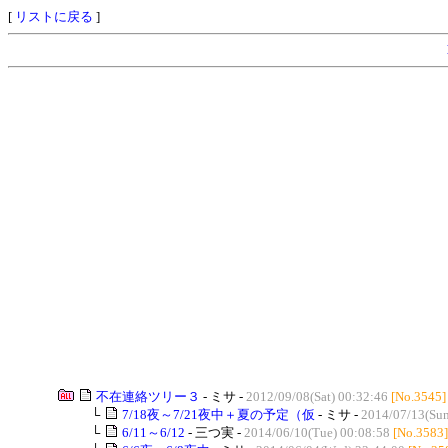
[
リストに戻る
]
不在連絡ツリー３
- ミサ -
2012/09/08(Sat) 00:32:46
[No.3545]
└
7/18夜～7/21夜中＋夏の予定（仮
- ミサ -
2014/07/13(Sun
└
6/11～6/12
- 三つ実 -
2014/06/10(Tue) 00:08:58
[No.3583]