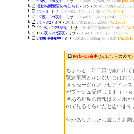
└
6/6夜～6/8夜中
- ミサ -
2014/06/04(Wed) 23:44:00
[No.35
└
活動時間変更のお知らせ
- ロン -
2014/05/29(Thu) 21:32:
└
5/2～6
- ミサ -
2014/05/01(Thu) 21:36:20
[No.3579]
└
3/7夜～3/9夜中
- ミサ -
2014/03/03(Mon) 22:42:37
[No.35
└
3/1～3/2
- ミサ -
2014/03/01(Sat) 00:23:06
[No.3568]
└
2/21夜～2/23深夜
- ミサ -
2014/02/16(Sun) 03:46:12
[No.
└
1/31夜～2/2深夜
- ミサ -
2014/01/30(Thu) 21:22:23
[No.3
└
9/8朝~9/9夜中
- ミサ -
2012/09/08(Sat) 00:36:31
[No.3546
9/8朝~9/9夜中
(No.3545 への返信) 
ちょっと一泊二日で旅に出て
緊急事態とかはないとはおもい
メッセージかメッセアドレス
がプッシュ受信します（`・ω
＃ある程度の情報はスマホか
ので見るぐらいだと思います
何かありましたら宜しくお願