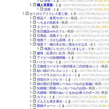
└
回答
- くま -
2017/08/27(Sun) 23:04:58
[No.363
└
職人系質疑
- くま -
2017/08/23(Wed) 22:18:16
[No.3
└
回答
- くま -
2017/08/27(Sun) 23:07:30
[No.363
└
かくのりアイドレス置く枝
- ミサ -
2017/08/08(Tue) 23:1
└
部品？：食育サポート
- 玖日 -
2017/10/29(Sun) 20:
└
へちまの化粧水
- 玖日 -
2017/10/28(Sat) 15:40:50
[N
└
スコーン
- 玖日 -
2017/09/29(Fri) 22:21:09
[No.3681]
└
生活施設withカフェ
- 玖日 -
2017/09/27(Wed) 23:46
└
日用品：花瓶２つ
- さく -
2017/09/26(Tue) 23:42:16
└
地形？：小さな花壇
- さく -
2017/09/26(Tue) 23:40
└
地形？：楡の木が生い茂る小さな丘
- さく -
2017/0
└
地形にいただいていきました
- ミサ -
2017/10/
└
趣味：紅茶のいれ方
- 玖日 -
2017/09/19(Tue) 22:13
└
アイビーの結婚指輪
- くま -
2017/09/08(Fri) 12:19:
└
ハイヒール
- くま -
2017/09/05(Tue) 13:34:26
[No.3
└
王猫様コースター(初代様＆二代目様)セット
- 玖日 
└
結い紐のブレスレット
- くま -
2017/08/29(Tue) 12:
└
シーグラスのペンダント
- くま -
2017/08/29(Tue) 1
└
貝殻のネックレス
- くま -
2017/08/29(Tue) 12:08:09
└
鍋の国の王猫様シール(いつものお姿編)
- 玖日 -
201
└
矢鍋猫二郎様バッジ(いつものお顔)
- 玖日 -
2017/08/
└
矢鍋猫一郎様のぬいぐるみ(お座りのポーズ)
- 玖日 
└
カフェ
- くま -
2017/08/19(Sat) 12:20:22
[No.3602]
└
どんどん焼き屋台
- くま -
2017/08/19(Sat) 11:49:46
└
眼鏡チェーン
- くま -
2017/08/11(Fri) 17:23:48
[No.