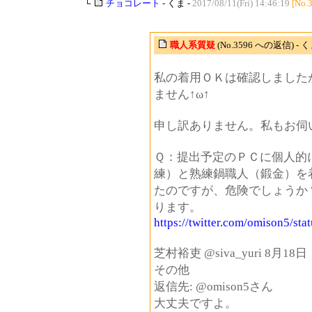
└
チョコレート
- くま -
2017/08/11(Fri) 14:46:19
[No.
職人系質疑
(No.3596 への返信) - 
私の着用ＯＫは確認しました
ません↑ω↑
申し訳ありません。私もお伺
Ｑ：提出予定のＰＣに個人的
練）と熟練鍋職人（鍛金）を
たのですが、危険でしょうか
ります。
https://twitter.com/omison5/s
芝村裕吏‏ @siva_yuri 8月18日
その他
返信先: @omison5さん
大丈夫ですよ。