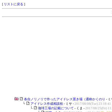
[
リストに戻る
]
各自ノリノリで作ったアイドレス置き場（通称かくのり
- ミ
└
アイドレス作成相談枝
- ミサ -
2017/08/08(Tue) 23:18:41
└
珈琲工場の記載について
- くま -
2017/08/25(Fri) 11