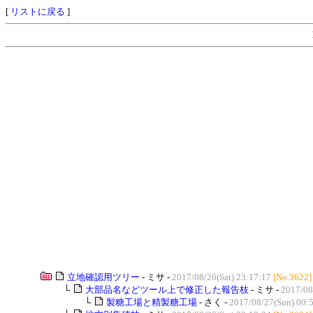
[
リストに戻る
]
立地確認用ツリー
- ミサ -
2017/08/26(Sat) 23:17:17
[No.3622]
└
大部品名などツール上で修正した報告枝
- ミサ -
2017/08
└
製糖工場と精製糖工場
- さく -
2017/08/27(Sun) 00: