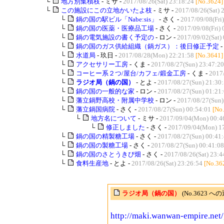
└
地方別集積枝
- ミサ -
2017/08/26(Sat) 23:18:24
[No.3624]
└
この施設にこの立地かいたよ枝
- ミサ -
2017/08/26(Sat) 
└
鍋の国の駅ビル「Nabe:sis」
- さく -
2017/09/08(Fri
└
鍋の国の医薬・医療品工場
- さく -
2017/09/08(Fri) 
└
鍋の電気施設の書く予定の
- ロン -
2017/09/02(Sat)
└
鍋の国のガス供給組織（鍋ガス）：後日修正予定
-
└
水道局
- 玖日 -
2017/08/28(Mon) 22:21:58
[No.3641]
└
アクセサリー工房
- くま -
2017/08/27(Sun) 23:47:20
└
コーヒー系２つ/屋台/カフェ/鍛金工房
- くま -
2017
└
ラジオ局（鍋の国）
- とよ -
2017/08/27(Sun) 21:30
└
鍋の国の一般的な家
- ロン -
2017/08/27(Sun) 01:21
└
藩立鍋野高校・附属中学校
- ロン -
2017/08/27(Sun)
└
藩立鍋国病院
- さく -
2017/08/27(Sun) 00:54:01
[No
└
地方名について
- ミサ -
2017/09/04(Mon) 00:4
└
修正しました
- さく -
2017/09/04(Mon) 1
└
鍋の国の精製糖工場
- さく -
2017/08/27(Sun) 00:41
└
鍋の国の製糖工場
- さく -
2017/08/27(Sun) 00:41:08
└
鍋の国のさとうきび畑
- さく -
2017/08/26(Sat) 23:4
└
食料生産地
- とよ -
2017/08/26(Sat) 23:26:54
[No.36
ラジオ局（鍋の国）
(No.3623 への
http://maki.wanwan-empire.ne