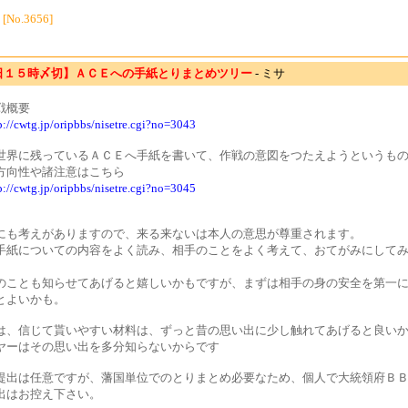
[No.3656]
日１５時〆切】ＡＣＥへの手紙とりまとめツリー
- ミサ
戦概要
p://cwtg.jp/oripbbs/nisetre.cgi?no=3043
世界に残っているＡＣＥへ手紙を書いて、作戦の意図をつたえようというも
方向性や諸注意はこちら
p://cwtg.jp/oripbbs/nisetre.cgi?no=3045
にも考えがありますので、来る来ないは本人の意思が尊重されます。
手紙についての内容をよく読み、相手のことをよく考えて、おてがみにして
のことも知らせてあげると嬉しいかもですが、まずは相手の身の安全を第一
とよいかも。
は、信じて貰いやすい材料は、ずっと昔の思い出に少し触れてあげると良いか
ヤーはその思い出を多分知らないからです
提出は任意ですが、藩国単位でのとりまとめ必要なため、個人で大統領府Ｂ
出はお控え下さい。