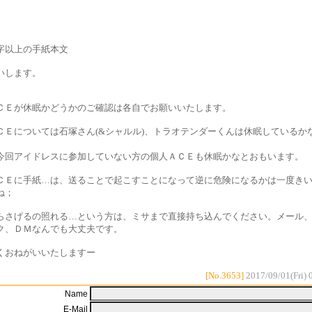
字以上の手紙本文
いします。
ＣＥが休眠かどうかのご確認は各自でお願いいたします。
ＣＥについては石塚さん(&シャルル)、トラオテンダーくんは休眠しているか
。
今回アイドレスに参加していない方の個人ＡＣＥも休眠かなとおもいます。
ＣＥに手紙…は、送ることで起こすことになって逆に危険になるかは一度き
ね；
らさげるの照れる…という方は、ミサまで直接持ち込んでください。メール
ク、ＤＭなんでも大丈夫です。
くおねがいいたしますー
[No.3653]
2017/09/01(Fri) 
Name
E-Mail