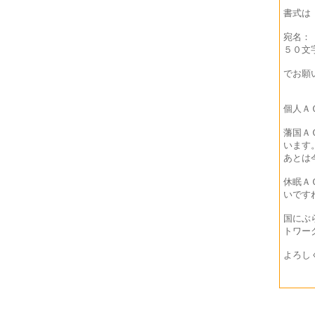
書式は
宛名：
５０文
でお願
個人Ａ
藩国Ａ
います
あとは
休眠Ａ
いです
国にぶ
トワー
よろし