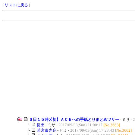
[
リストに戻る
]
３日１５時〆切】ＡＣＥへの手紙とりまとめツリー
- ミサ -
2
└
提出
- ミサ -
2017/09/03(Sun) 21:00:17
[No.3663]
└
若宮泰光宛
- とよ -
2017/09/03(Sun) 17:23:43
[No.3662]