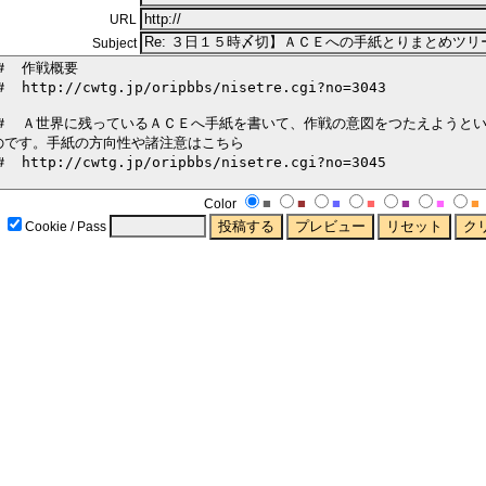
URL
Subject
■
■
■
■
■
■
■
Color
Cookie / Pass