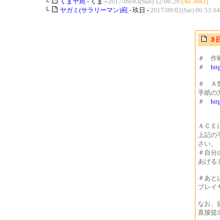
└
くまヤ宛
- くま -
2017/09/03(Sun) 12:06:29
[No.3661]
└
ヤガミ(サラリーマン)宛
- 玖日 -
2017/09/02(Sat) 00:53:04
３
＃ 作
＃
htt
＃ Ａ
手紙の
＃
htt
ＡＣＥ
上記の
さい。
＃自分
あげる
＃あと
プレイ
なお、
直接提