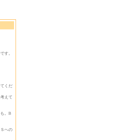
のです。
みてくだ
に考えて
も。B
ＢＳへの