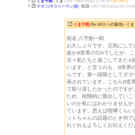
└
くまヤ宛
- くま -
2017/09/03(Sun) 12:06:29
[No.3661]
└
ヤガミ(サラリーマン)宛
- 玖日 -
2017/09/02(Sat) 00:53:04
くまヤ宛
(No.3653 への返信) - くま
宛名:八守創一郎
お久しぶりです。元気にして
故かB世界のT20でしたが。
元々私たちと過ごしてきたA
います。と言うのも、B世界
らです。第一段階としてダガ
画されています。こちらB世
て取り戻したかったのですが
ため、段階的に救出していこ
いのか私にはわかりませんが
ています。思えば喧嘩くらい
ットちゃんの話題のとき何で
れぐれもよろしくお伝えくだ