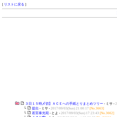
[
リストに戻る
]
３日１５時〆切】ＡＣＥへの手紙とりまとめツリー
- ミサ -
2
└
提出
- ミサ -
2017/09/03(Sun) 21:00:17
[No.3663]
└
若宮泰光宛
- とよ -
2017/09/03(Sun) 17:23:43
[No.3662]