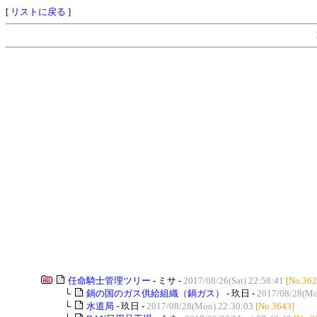
[
リストに戻る
]
任命騎士管理ツリー
- ミサ -
2017/08/26(Sat) 22:58:41
[No.362
└
鍋の国のガス供給組織（鍋ガス）
- 玖日 -
2017/08/28(Mo
└
水道局
- 玖日 -
2017/08/28(Mon) 22:30:03
[No.3643]