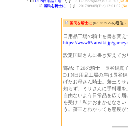
└
D.I.N日用品工場
- くま -
2017/08/28(Mon) 07:40:49
[No.3
└
国民を騎士に
- くま -
2017/09/05(Tue) 12:01:07
[No
国民を騎士に
(No.3639 への返信) -
日用品工場の騎士を書き変え
https://www65.atwiki.jp/gamey
設定国民さんに書き変えてお
部品: Ｔ20の騎士 長谷鍋真
D.I.N日用品工場の岸は長
げたお母さん騎士。藩王ミサ
知らず、ミサさんに手料理を
自由ないよう日常品を広く届
を受け「私におまかせなさい
う。藩王とわかっても態度が