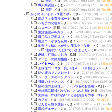
└
回答
- くま -
2017/08/27(Sun) 23:04:58
[No.363
└
職人系質疑
- くま -
2017/08/23(Wed) 22:18:16
[No.3
└
回答
- くま -
2017/08/27(Sun) 23:07:30
[No.363
└
かくのりアイドレス置く枝
- ミサ -
2017/08/08(Tue) 23:1
└
部品？：食育サポート
- 玖日 -
2017/10/29(Sun) 20:
└
へちまの化粧水
- 玖日 -
2017/10/28(Sat) 15:40:50
[N
└
スコーン
- 玖日 -
2017/09/29(Fri) 22:21:09
[No.3681]
└
生活施設withカフェ
- 玖日 -
2017/09/27(Wed) 23:46
└
日用品：花瓶２つ
- さく -
2017/09/26(Tue) 23:42:16
└
地形？：小さな花壇
- さく -
2017/09/26(Tue) 23:40
└
地形？：楡の木が生い茂る小さな丘
- さく -
2017/0
└
地形にいただいていきました
- ミサ -
2017/10/
└
趣味：紅茶のいれ方
- 玖日 -
2017/09/19(Tue) 22:13
└
アイビーの結婚指輪
- くま -
2017/09/08(Fri) 12:19:
└
ハイヒール
- くま -
2017/09/05(Tue) 13:34:26
[No.3
└
王猫様コースター(初代様＆二代目様)セット
- 玖日 
└
結い紐のブレスレット
- くま -
2017/08/29(Tue) 12:
└
シーグラスのペンダント
- くま -
2017/08/29(Tue) 1
└
貝殻のネックレス
- くま -
2017/08/29(Tue) 12:08:09
└
鍋の国の王猫様シール(いつものお姿編)
- 玖日 -
201
└
矢鍋猫二郎様バッジ(いつものお顔)
- 玖日 -
2017/08/
└
矢鍋猫一郎様のぬいぐるみ(お座りのポーズ)
- 玖日 
└
カフェ
- くま -
2017/08/19(Sat) 12:20:22
[No.3602]
└
どんどん焼き屋台
- くま -
2017/08/19(Sat) 11:49:46
└
眼鏡チェーン
- くま -
2017/08/11(Fri) 17:23:48
[No.