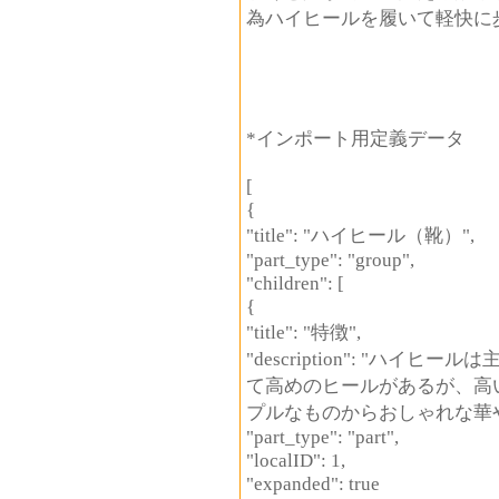
為ハイヒールを履いて軽快に
*インポート用定義データ
[
{
"title": "ハイヒール（靴）",
"part_type": "group",
"children": [
{
"title": "特徴",
"description": "ハ
て高めのヒールがあるが、高
プルなものからおしゃれな華
"part_type": "part",
"localID": 1,
"expanded": true