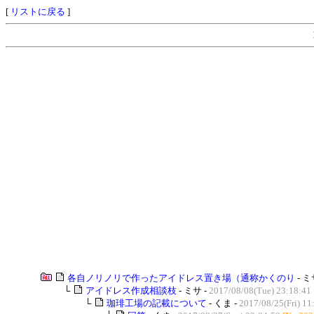
[
リストに戻る
]
各自ノリノリで作ったアイドレス置き場（通称かくのり
- ミ
└
アイドレス作成相談枝
- ミサ -
2017/08/08(Tue) 23:18:41
└
珈琲工場の記載について
- くま -
2017/08/25(Fri) 11