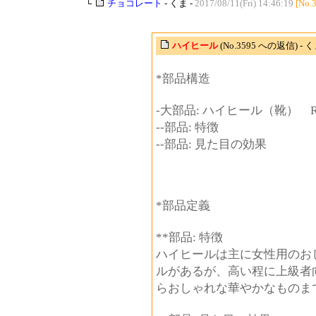
└
チョコレート
- くま -
2017/08/11(Fri) 14:46:19
[No.
ハイヒール
(No.3595 への返信) - 
*部品構造
-大部品: ハイヒール（靴） R
--部品: 特徴
--部品: 見た目の効果
*部品定義
**部品: 特徴
ハイヒールは主に女性用のお
ルがあるが、高い程に上級者
らおしゃれな華やかなものま