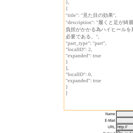
},
{
"title": "見た目の効果",
"description": "履
負担がかかる為ハイヒールを
必要である。",
"part_type": "part",
"localID": 2,
"expanded": true
}
],
"localID": 0,
"expanded": true
}
]
Name
E-Mail
URL