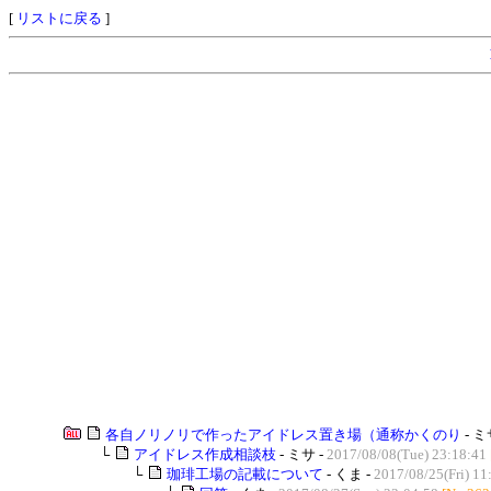
[
リストに戻る
]
各自ノリノリで作ったアイドレス置き場（通称かくのり
- ミ
└
アイドレス作成相談枝
- ミサ -
2017/08/08(Tue) 23:18:41
└
珈琲工場の記載について
- くま -
2017/08/25(Fri) 11