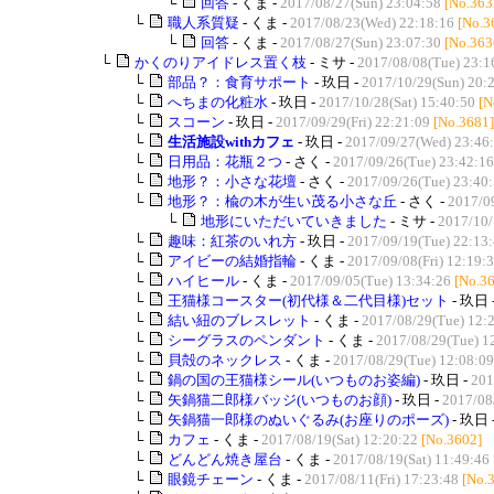
└
回答
- くま -
2017/08/27(Sun) 23:04:58
[No.363
└
職人系質疑
- くま -
2017/08/23(Wed) 22:18:16
[No.3
└
回答
- くま -
2017/08/27(Sun) 23:07:30
[No.363
└
かくのりアイドレス置く枝
- ミサ -
2017/08/08(Tue) 23:1
└
部品？：食育サポート
- 玖日 -
2017/10/29(Sun) 20:
└
へちまの化粧水
- 玖日 -
2017/10/28(Sat) 15:40:50
[N
└
スコーン
- 玖日 -
2017/09/29(Fri) 22:21:09
[No.3681]
└
生活施設withカフェ
- 玖日 -
2017/09/27(Wed) 23:46
└
日用品：花瓶２つ
- さく -
2017/09/26(Tue) 23:42:16
└
地形？：小さな花壇
- さく -
2017/09/26(Tue) 23:40
└
地形？：楡の木が生い茂る小さな丘
- さく -
2017/0
└
地形にいただいていきました
- ミサ -
2017/10/
└
趣味：紅茶のいれ方
- 玖日 -
2017/09/19(Tue) 22:13
└
アイビーの結婚指輪
- くま -
2017/09/08(Fri) 12:19:
└
ハイヒール
- くま -
2017/09/05(Tue) 13:34:26
[No.3
└
王猫様コースター(初代様＆二代目様)セット
- 玖日 
└
結い紐のブレスレット
- くま -
2017/08/29(Tue) 12:
└
シーグラスのペンダント
- くま -
2017/08/29(Tue) 1
└
貝殻のネックレス
- くま -
2017/08/29(Tue) 12:08:09
└
鍋の国の王猫様シール(いつものお姿編)
- 玖日 -
201
└
矢鍋猫二郎様バッジ(いつものお顔)
- 玖日 -
2017/08/
└
矢鍋猫一郎様のぬいぐるみ(お座りのポーズ)
- 玖日 
└
カフェ
- くま -
2017/08/19(Sat) 12:20:22
[No.3602]
└
どんどん焼き屋台
- くま -
2017/08/19(Sat) 11:49:46
└
眼鏡チェーン
- くま -
2017/08/11(Fri) 17:23:48
[No.