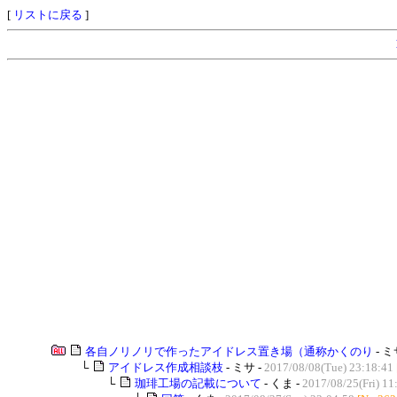
[
リストに戻る
]
各自ノリノリで作ったアイドレス置き場（通称かくのり
- ミ
└
アイドレス作成相談枝
- ミサ -
2017/08/08(Tue) 23:18:41
└
珈琲工場の記載について
- くま -
2017/08/25(Fri) 11