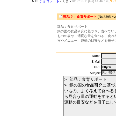
└
チョコレート
- くま -
2017/08/11(Fri) 14:46:19
[No.
部品？：食育サポート
(No.3595 
部品：食育サポート
鍋の国の食品研究に基づき、食べてい
ものの表や、適度な量を食べる、食べ
方やメニュー、運動の目安などを冊子
Name
E-Mail
URL
Subject