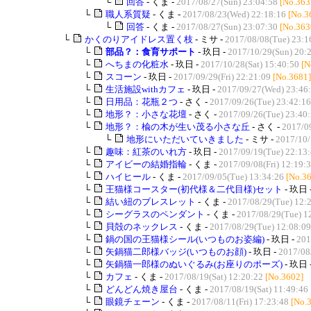
└
回答
- くま -
2017/08/27(Sun) 23:04:58
[No.363
└
職人系質疑
- くま -
2017/08/23(Wed) 22:18:16
[No.3
└
回答
- くま -
2017/08/27(Sun) 23:07:30
[No.363
└
かくのりアイドレス置く枝
- ミサ -
2017/08/08(Tue) 23:1
└
部品？：食育サポート
- 玖日 -
2017/10/29(Sun) 20:
└
へちまの化粧水
- 玖日 -
2017/10/28(Sat) 15:40:50
[N
└
スコーン
- 玖日 -
2017/09/29(Fri) 22:21:09
[No.3681]
└
生活施設withカフェ
- 玖日 -
2017/09/27(Wed) 23:46
└
日用品：花瓶２つ
- さく -
2017/09/26(Tue) 23:42:16
└
地形？：小さな花壇
- さく -
2017/09/26(Tue) 23:40
└
地形？：楡の木が生い茂る小さな丘
- さく -
2017/0
└
地形にいただいていきました
- ミサ -
2017/10/
└
趣味：紅茶のいれ方
- 玖日 -
2017/09/19(Tue) 22:13
└
アイビーの結婚指輪
- くま -
2017/09/08(Fri) 12:19:
└
ハイヒール
- くま -
2017/09/05(Tue) 13:34:26
[No.3
└
王猫様コースター(初代様＆二代目様)セット
- 玖日 
└
結い紐のブレスレット
- くま -
2017/08/29(Tue) 12:
└
シーグラスのペンダント
- くま -
2017/08/29(Tue) 1
└
貝殻のネックレス
- くま -
2017/08/29(Tue) 12:08:09
└
鍋の国の王猫様シール(いつものお姿編)
- 玖日 -
201
└
矢鍋猫二郎様バッジ(いつものお顔)
- 玖日 -
2017/08/
└
矢鍋猫一郎様のぬいぐるみ(お座りのポーズ)
- 玖日 
└
カフェ
- くま -
2017/08/19(Sat) 12:20:22
[No.3602]
└
どんどん焼き屋台
- くま -
2017/08/19(Sat) 11:49:46
└
眼鏡チェーン
- くま -
2017/08/11(Fri) 17:23:48
[No.