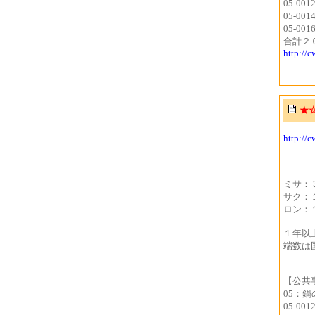
05-00
05-00
05-00
合計２
http://
★
http://
ミサ：
サク：
ロン：
１年以
端数は
【公共
05：鍋
05-00