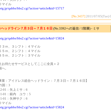
０マイル
cwtg.jp/qabbs/bbs2.cgi?action=article&id=15717
[No.3437]
2011/07/05(Tue) 
☆ヘッドライン７月３日～７月１６日
(No.3392への返信 / 1階層) - ミサ
cwtg.jp/qabbs/bbs2.cgi?action=article&id=15824
２３ｍ、３シフト：４マイル
５５ｍ、２シフト：４マイル
３５ｍ、２シフト：３マイル
上お待たせサービスとしてここに全員＋２
国へ。
事業：アイドレス総合ヘッドライン：７月３日～７月１６日】
の国：3
122-01：矢上ミサ：6
141-01：銀内 ユウ：5
161-01：矢神サク：6
０マイル
cwtg.jp/qabbs/bbs2.cgi?action=article&id=15824