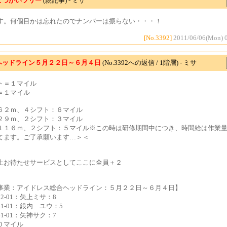
こづかいツリー
(親記事) - ミサ
す。何個目かは忘れたのでナンバーは振らない・・・！
[No.3392]
2011/06/06(Mon) 
ヘッドライン５月２２日～６月４日
(No.3392への返信 / 1階層) - ミサ
ト＝１マイル
＝１マイル
６２ｍ、４シフト：６マイル
２９ｍ、２シフト：３マイル
１１６ｍ、２シフト：５マイル※この時は研修期間中につき、時間給は作業
てます。ご了承願います…＞＜
上お待たせサービスとしてここに全員＋２
事業：アイドレス総合ヘッドライン：５月２２日～６月４日】
122-01：矢上ミサ：8
141-01：銀内 ユウ：5
161-01：矢神サク：7
０マイル