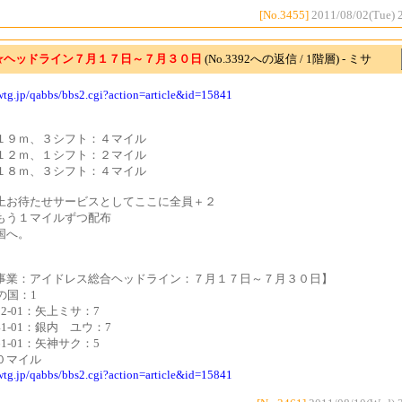
[No.3455]
2011/08/02(Tue) 
☆ヘッドライン７月１７日～７月３０日
(No.3392への返信 / 1階層) - ミサ
cwtg.jp/qabbs/bbs2.cgi?action=article&id=15841
１９ｍ、３シフト：４マイル
１２ｍ、１シフト：２マイル
１８ｍ、３シフト：４マイル
上お待たせサービスとしてここに全員＋２
もう１マイルずつ配布
国へ。
事業：アイドレス総合ヘッドライン：７月１７日～７月３０日】
の国：1
122-01：矢上ミサ：7
141-01：銀内 ユウ：7
161-01：矢神サク：5
０マイル
cwtg.jp/qabbs/bbs2.cgi?action=article&id=15841