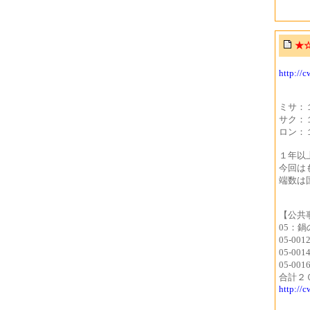
★
http://
ミサ：
サク：
ロン：
１年以
今回は
端数は
【公共
05：鍋
05-00
05-00
05-00
合計２
http://