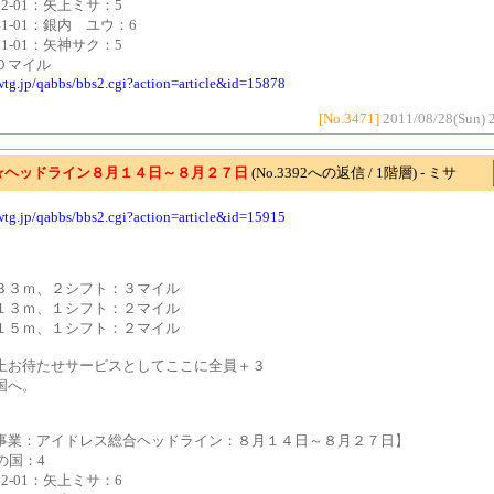
122-01：矢上ミサ：5
141-01：銀内 ユウ：6
161-01：矢神サク：5
０マイル
cwtg.jp/qabbs/bbs2.cgi?action=article&id=15878
[No.3471]
2011/08/28(Sun) 
☆ヘッドライン８月１４日～８月２７日
(No.3392への返信 / 1階層) - ミサ
cwtg.jp/qabbs/bbs2.cgi?action=article&id=15915
３３ｍ、２シフト：３マイル
１３ｍ、１シフト：２マイル
１５ｍ、１シフト：２マイル
上お待たせサービスとしてここに全員＋３
国へ。
事業：アイドレス総合ヘッドライン：８月１４日～８月２７日】
の国：4
122-01：矢上ミサ：6