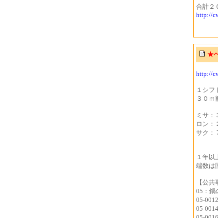
合計２
http://
★
http://
１シフ
３０ｍ
ミサ：
ロン：
サク：
１年以
端数は
【公共
05：鍋
05-00
05-00
05-00