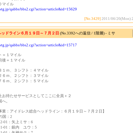
０マイル
cwtg.jp/qabbs/bbs2.cgi?action=article&id=15629
[No.3429]
2011/06/20(Mon) 
ヘッドライン６月１９日～７月２日
(No.3392への返信 / 1階層) - ミサ
cwtg.jp/qabbs/bbs2.cgi?action=article&id=15717
ト＝１マイル
前後＝１マイル
３１ｍ、３シフト：４マイル
２６ｍ、２シフト：３マイル
７６ｍ、２シフト：５マイル
上お待たせサービスとしてここに全員＋２
国へ。
事業：アイドレス総合ヘッドライン：６月１９日～７月２日】
の国：2
122-01：矢上ミサ：6
141-01：銀内 ユウ：5
161-01：矢神サク：7