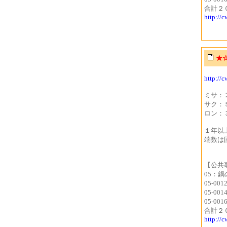
合計２
http://
★
http://
ミサ：
サク：
ロン：
１年以
端数は
【公共
05：鍋
05-00
05-00
05-00
合計２
http://