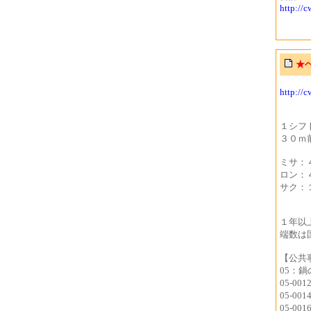
http://
★
http://
１シフ
３０ｍ
ミサ：
ロン：
サク：
１年以
端数は
【公共
05：鍋
05-00
05-00
05-00