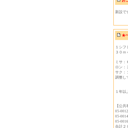
お
新設で
★
１シフ
３０ｍ
ミサ：
ロン：
サク：
調整し
１年以
【公共
05-00
05-00
05-00
合計２