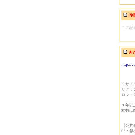
[削
この記
★
http://
ミサ：
サク：
ロン：
１年以
端数は
【公共
05：鍋