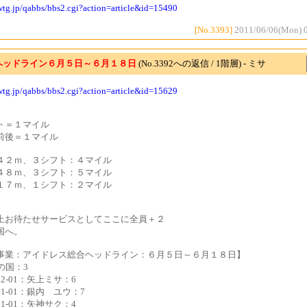
cwtg.jp/qabbs/bbs2.cgi?action=article&id=15490
[No.3393]
2011/06/06(Mon) 
ヘッドライン６月５日～６月１８日
(No.3392への返信 / 1階層) - ミサ
cwtg.jp/qabbs/bbs2.cgi?action=article&id=15629
ト＝１マイル
前後＝１マイル
４２ｍ、３シフト：４マイル
４８ｍ、３シフト：５マイル
１７ｍ、１シフト：２マイル
上お待たせサービスとしてここに全員＋２
国へ。
事業：アイドレス総合ヘッドライン：６月５日～６月１８日】
の国：3
122-01：矢上ミサ：6
141-01：銀内 ユウ：7
161-01：矢神サク：4