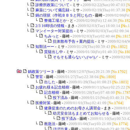
└
診療所政策について
- ミサ -
2009/02/22(Sun) 00:47:03
[N
└
麻薬について備忘録
- ミサ -
2009/02/19(Thu) 01:37:38
[N
└
鍋の現状（作戦ＢＢＳと同じもの
- 藤崎 -
2009/02/06(Fri
└
整備工場とか
- と -
2009/02/06(Fri) 12:44:30
[No.18
└
2/3 16時頃の情報
- まき -
2009/02/03(Tue) 18:00:14
[No.1
└
マンイーター対策提出
- ミサ -
2009/02/03(Tue) 02:09:34
└
ちみっと
- 藤崎 -
2009/02/03(Tue) 02:40:44
[No.1815
└
抗体散布予告＋案内提出
- ミサ -
2009/02/04(W
└
知類法ーー
- ミサ -
2009/01/29(Thu) 00:59:43
[No.1802]
└
質疑出し中
- ミサ -
2009/01/30(Fri) 01:49:33
[No.18
└
そもそも通らない＼(^o^)／
- ミサ -
2009/02/06
鍋政策ツリー３
- 藤崎 -
2008/12/07(Sun) 20:21:39
[No.1702]
└
警官
- 藤崎 -
2009/01/27(Tue) 22:38:04
[No.1800]
└
出した
- 藤崎 -
2009/01/29(Thu) 01:08:23
[No.1803]
└
お疲れ様＆記念植樹
- 藤崎 -
2009/01/11(Sun) 02:25:22
[N
└
記念植樹
- 藤崎 -
2009/01/20(Tue) 07:48:00
[No.1787
└
投下済み
- 藤崎 -
2009/01/21(Wed) 03:40:31
[N
└
医療対策
- 藤崎 -
2009/01/01(Thu) 02:41:09
[No.1764]
└
健康促進のためのお母さん講習会
- まき -
2009/01/0
└
幼児安全法もまとめてお知らせる
- 藤崎 -
2009
└
投下済み
- 藤崎 -
2009/01/10(Sat) 00:53:4
└
救急法
- 藤崎 -
2009/01/06(Tue) 03:21:09
[No.1774]
└
ほぼ出来
- 藤崎 -
2009/01/07(Wed) 23:40:28
[N