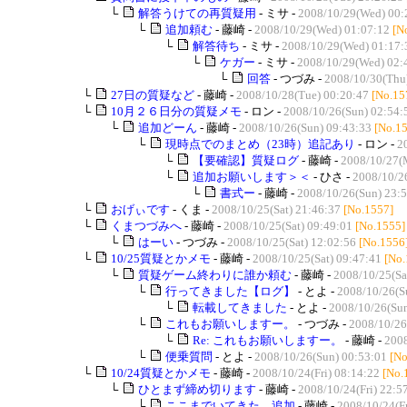
└
解答うけての再質疑用
- ミサ -
2008/10/29(Wed) 00:
└
追加頼む
- 藤崎 -
2008/10/29(Wed) 01:07:12
[N
└
解答待ち
- ミサ -
2008/10/29(Wed) 01:17:
└
ケガー
- ミサ -
2008/10/29(Wed) 02:
└
回答
- つづみ -
2008/10/30(Thu
└
27日の質疑など
- 藤崎 -
2008/10/28(Tue) 00:20:47
[No.15
└
10月２６日分の質疑メモ
- ロン -
2008/10/26(Sun) 02:54:
└
追加どーん
- 藤崎 -
2008/10/26(Sun) 09:43:33
[No.1
└
現時点でのまとめ（23時）追記あり
- ロン -
2
└
【要確認】質疑ログ
- 藤崎 -
2008/10/27(
└
追加お願いします＞＜
- ひさ -
2008/10/2
└
書式ー
- 藤崎 -
2008/10/26(Sun) 23:
└
おげぃです
- くま -
2008/10/25(Sat) 21:46:37
[No.1557]
└
くまつづみへ
- 藤崎 -
2008/10/25(Sat) 09:49:01
[No.1555]
└
はーい
- つづみ -
2008/10/25(Sat) 12:02:56
[No.1556
└
10/25質疑とかメモ
- 藤崎 -
2008/10/25(Sat) 09:47:41
[No.
└
質疑ゲーム終わりに誰か頼む
- 藤崎 -
2008/10/25(Sa
└
行ってきました【ログ】
- とよ -
2008/10/26(S
└
転載してきました
- とよ -
2008/10/26(Sun
└
これもお願いしますー。
- つづみ -
2008/10/26
└
Re: これもお願いしますー。
- 藤崎 -
2008
└
便乗質問
- とよ -
2008/10/26(Sun) 00:53:01
[No
└
10/24質疑とかメモ
- 藤崎 -
2008/10/24(Fri) 08:14:22
[No.
└
ひとまず締め切ります
- 藤崎 -
2008/10/24(Fri) 22:5
└
ここまでいてきた。追加
- 藤崎 -
2008/10/24(Fr