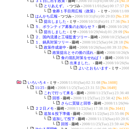
└
３１日に出す政策
- 藤崎 -
2008/10/31(Fri) 08:00:24
[No.1
└
とりあえず。
- つづみ -
2008/11/01(Sat) 00:17:57
[N
└
食葬１手目用広報（政策）
- ミサ -
2008/11/09
└
はんかち広報
- つづみ -
2008/10/31(Fri) 00:29:03
[No.159
└
提出しました
- ミサ -
2008/10/31(Fri) 01:17:36
[No.
└
５、ボランティア募集のお知らせ？
- 藤崎 -
2008/10/28(
└
提出しました
- ミサ -
2008/10/29(Wed) 01:29:09
[No
└
２、国内流通と工場監査ツリー
- 藤崎 -
2008/10/25(Sat) 
└
１、鍋具対策ツリー
- 藤崎 -
2008/10/25(Sat) 04:28:18
[N
└
政策作成途中
- 藤崎 -
2008/10/26(Sun) 00:39:33
[No
└
政策提出とその後の流れ
- 藤崎 -
2008/10/26(S
└
食の混乱対策をせねば！
- 藤崎 -
2008/10
└
出来ました。
- 藤崎 -
2008/10/26(Su
└
よいとおもいます
- ミサ -
2008
いろいろ４
- ミサ -
2008/11/01(Sat) 02:31:08
[No.1608]
└
11/25
- 藤崎 -
2008/11/25(Tue) 23:31:53
[No.1649]
└
これで行って来る
- 藤崎 -
2008/11/25(Tue) 23:36:40
└
回答
- 藤崎 -
2008/11/25(Tue) 23:58:42
[No.165
└
さらに質疑と回答
- 藤崎 -
2008/11/26(We
└
２２日メモ
- 藤崎 -
2008/11/22(Sat) 17:38:16
[No.1641]
└
追加＆投下準備
- 藤崎 -
2008/11/22(Sat) 23:55:06
[N
└
追加して投下
- 藤崎 -
2008/11/23(Sun) 03:20:0
└
回答
- 藤崎 -
2008/11/25(Tue) 23:59:44
[N