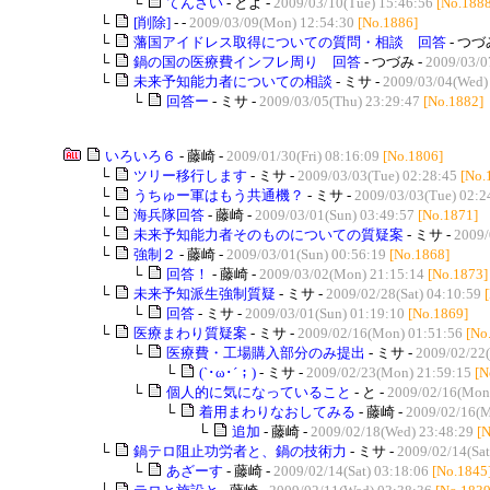
└
てんさい
- とよ -
2009/03/10(Tue) 15:46:56
[No.1888
└
[削除]
- -
2009/03/09(Mon) 12:54:30
[No.1886]
└
藩国アイドレス取得についての質問・相談 回答
- つづ
└
鍋の国の医療費インフレ周り 回答
- つづみ -
2009/03/0
└
未来予知能力者についての相談
- ミサ -
2009/03/04(Wed)
└
回答ー
- ミサ -
2009/03/05(Thu) 23:29:47
[No.1882]
いろいろ６
- 藤崎 -
2009/01/30(Fri) 08:16:09
[No.1806]
└
ツリー移行します
- ミサ -
2009/03/03(Tue) 02:28:45
[No.
└
うちゅー軍はもう共通機？
- ミサ -
2009/03/03(Tue) 02:2
└
海兵隊回答
- 藤崎 -
2009/03/01(Sun) 03:49:57
[No.1871]
└
未来予知能力者そのものについての質疑案
- ミサ -
2009/
└
強制２
- 藤崎 -
2009/03/01(Sun) 00:56:19
[No.1868]
└
回答！
- 藤崎 -
2009/03/02(Mon) 21:15:14
[No.1873]
└
未来予知派生強制質疑
- ミサ -
2009/02/28(Sat) 04:10:59
└
回答
- ミサ -
2009/03/01(Sun) 01:19:10
[No.1869]
└
医療まわり質疑案
- ミサ -
2009/02/16(Mon) 01:51:56
[No
└
医療費・工場購入部分のみ提出
- ミサ -
2009/02/22(
└
(`･ω･´；)
- ミサ -
2009/02/23(Mon) 21:59:15
[N
└
個人的に気になっていること
- と -
2009/02/16(Mon
└
着用まわりなおしてみる
- 藤崎 -
2009/02/16(M
└
追加
- 藤崎 -
2009/02/18(Wed) 23:48:29
[
└
鍋テロ阻止功労者と、鍋の技術力
- ミサ -
2009/02/14(Sat
└
あざーす
- 藤崎 -
2009/02/14(Sat) 03:18:06
[No.1845