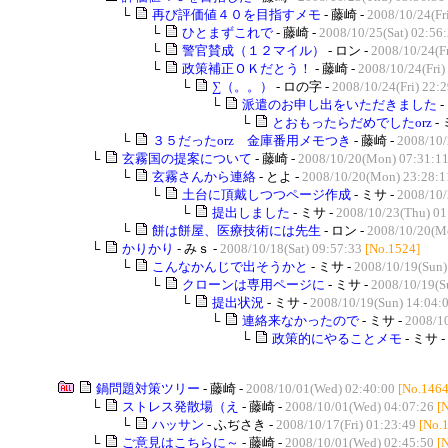
└
再び評価値４０を目指すメモ
- 藤崎 -
2008/10/24(Fr
└
ひとまずこれで
- 藤崎 -
2008/10/25(Sat) 02:56
└
警官賛成（１２マイル）
- ロン -
2008/10/24(Fr
└
政策補正ＯＫだとう！
- 藤崎 -
2008/10/24(Fri)
└
∑（。。）
- ロの字 -
2008/10/24(Fri) 22:
└
派遣のお申し出をいただきました
-
└
とおもったらだめでしたorz
- 
└
３５だったorz 金庫番用メモつき
- 藤崎 -
2008/10/
└
玄霧国の提案について
- 藤崎 -
2008/10/20(Mon) 07:31:1
└
玄霧さんから連絡
- とよ -
2008/10/20(Mon) 23:28:1
└
土台に頂戴しつつページ作成
- ミサ -
2008/10/
└
提出しました
- ミサ -
2008/10/23(Thu) 01
└
餅は餅屋、医療技術には先生
- ロン -
2008/10/20(M
└
かりかり
- みｓ -
2008/10/18(Sat) 09:57:33
[No.1524]
└
こんなかんじで出そうかと
- ミサ -
2008/10/19(Sun)
└
クローンは専用ページに
- ミサ -
2008/10/19(S
└
提出状況
- ミサ -
2008/10/19(Sun) 14:04:
└
連絡来なかったので
- ミサ -
2008/1
└
政策的にやることメモ
- ミサ -
鍋問題対策ツリー
- 藤崎 -
2008/10/01(Wed) 02:40:00
[No.1464
└
ストレス発散場（え
- 藤崎 -
2008/10/01(Wed) 04:07:26
[
└
ハッサン
- ふぢさき -
2008/10/17(Fri) 01:23:49
[No.
└
ご意見はこちらに～
- 藤崎 -
2008/10/01(Wed) 02:45:50
[