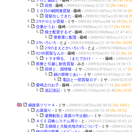
└
テロと施設と
- 藤崎 -
2009/02/11(Wed) 03:38:36
[No.1839
└
回答
- 藤崎 -
2009/02/11(Wed) 22:07:52
[No.1841]
└
１０日の鍋関連質疑
- 藤崎 -
2009/02/10(Tue) 19:59:54
[N
└
質疑出してきた
- 藤崎 -
2009/02/10(Tue) 20:00:18
[
└
2/9テロとか質疑
- ミサ -
2009/02/10(Tue) 00:14:59
[No.1
└
交番かうお
- 藤崎 -
2009/02/09(Mon) 22:32:17
[No.1830]
└
猫士配置するぞ
- 藤崎 -
2009/02/09(Mon) 22:47:43
└
警察署に配置
- 藤崎 -
2009/02/10(Tue) 23:21:5
└
2/9いろいろ
- とよ -
2009/02/09(Mon) 22:10:56
[No.1829]
└
2/9のまえとかいろいろ
- とよ -
2009/02/09(Mon) 23
└
02/06質疑なんか
- 藤崎 -
2009/02/07(Sat) 01:55:52
[No.18
└
トラオ帰る。（またでかけ・・・
- 藤崎 -
2009/02/0
└
医療と引越し勧告質疑
- みさ -
2009/02/01(Sun) 19:56:15
└
回答と、国情報
- ミサ -
2009/02/07(Sat) 11:31:17
[N
└
鍋の密林ぐあい
- ミサ -
2009/02/07(Sat) 11:38
└
電話と一部質疑ログ
- ミサ -
2009/02/07(S
└
愛鳴之のお子
- 藤崎 -
2009/01/30(Fri) 08:17:51
[No.1807]
└
追記追記
- ミサ -
2009/01/31(Sat) 04:22:40
[No.1810
鍋政策ツリー４
- ミサ -
2009/01/29(Thu) 00:58:01
[No.1801]
└
お墓掘り
- ミサ -
2009/03/02(Mon) 00:15:19
[No.1872]
└
避難勧告と墓掘り中止願い
- ミサ -
2009/03/03(Tue)
└
ＡＣＥ召喚システム周り
- と -
2009/02/25(Wed) 10:02:23
└
王猫様と大観光地方針について
- ミサ -
2009/02/26(
└
鍋の国の復興（イベント）
- 藤崎 -
2009/02/25(Wed) 00: