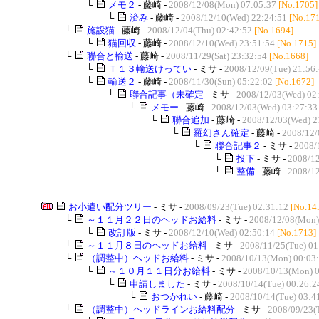
└
メモ２
- 藤崎 -
2008/12/08(Mon) 07:05:37
[No.1705]
└
済み
- 藤崎 -
2008/12/10(Wed) 22:24:51
[No.17
└
施設猫
- 藤崎 -
2008/12/04(Thu) 02:42:52
[No.1694]
└
猫回収
- 藤崎 -
2008/12/10(Wed) 23:51:54
[No.1715]
└
聯合と輸送
- 藤崎 -
2008/11/29(Sat) 23:32:54
[No.1668]
└
Ｔ１３輸送けってい
- ミサ -
2008/12/09(Tue) 21:56
└
輸送２
- 藤崎 -
2008/11/30(Sun) 05:22:02
[No.1672]
└
聯合記事（未確定
- ミサ -
2008/12/03(Wed) 02
└
メモー
- 藤崎 -
2008/12/03(Wed) 03:27:33
└
聯合追加
- 藤崎 -
2008/12/03(Wed) 2
└
羅幻さん確定
- 藤崎 -
2008/12/
└
聯合記事２
- ミサ -
2008/
└
投下
- ミサ -
2008/12
└
整備
- 藤崎 -
2008/12
お小遣い配分ツリー
- ミサ -
2008/09/23(Tue) 02:31:12
[No.14
└
～１１月２２日のヘッドお給料
- ミサ -
2008/12/08(Mon)
└
改訂版
- ミサ -
2008/12/10(Wed) 02:50:14
[No.1713]
└
～１１月８日のヘッドお給料
- ミサ -
2008/11/25(Tue) 01
└
（調整中）ヘッドお給料
- ミサ -
2008/10/13(Mon) 00:03
└
～１０月１１日分お給料
- ミサ -
2008/10/13(Mon) 0
└
申請しました
- ミサ -
2008/10/14(Tue) 00:26:2
└
おつかれい
- 藤崎 -
2008/10/14(Tue) 03:4
└
（調整中）ヘッドラインお給料配分
- ミサ -
2008/09/23(