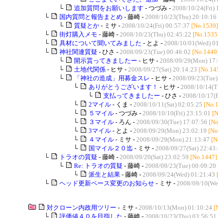
└
追加質問をお願いします
- つづみ -
2008/10/24(Fri) 
└
国内質問と報告まとめ
- 藤崎 -
2008/10/23(Thu) 20:10:16
└
質疑とか
- ミサ -
2008/10/24(Fri) 00:57:37
[No.1539]
└
街灯購入メモ
- 藤崎 -
2008/10/23(Thu) 02:45:22
[No.1535
└
具材について聞いてみました
- とよ -
2008/10/01(Wed) 0
└
神社関連質疑
- ひさ -
2008/09/23(Tue) 00:46:02
[No.1449
└
開示貰ってきましたー
- ヒサ -
2008/09/29(Mon) 17:
└
土地代関係
- ヒサ -
2008/09/27(Sat) 20:14:23
[No.14
└
「神社の造成」用募金スレ
- ヒサ -
2008/09/23(Tue)
└
ありがとうございます！
- ヒサ -
2008/10/14(T
└
支払ってきましたー
- ひさ -
2008/10/17(F
└
2マイル
- くま -
2008/10/11(Sat) 02:05:25
[No.
└
５マイル
- つづみ -
2008/10/10(Fri) 23:15:01
[
└
３マイル
- ろん -
2008/09/30(Tue) 17:07:56
[No
└
3マイル
- とよ -
2008/09/29(Mon) 23:02:19
[No
└
４マイル
- ミサ -
2008/09/29(Mon) 21:13:47
[N
└
国マイル２０迄
- ミサ -
2008/09/27(Sat) 22:43
└
トラオの質疑
- 藤崎 -
2008/09/20(Sat) 23:02:59
[No.1447]
└
Re: トラオの質疑
- 藤崎 -
2008/09/23(Tue) 00:09:20
└
派生と結果
- 藤崎 -
2008/09/24(Wed) 01:21:43
└
ヘッド更新ペース変更のお知らせ
- ミサ -
2008/09/10(We
対クローン内政用ツリー
- ミサ -
2008/10/13(Mon) 01:10:24
[
└
評価値４０を目指した
- 藤崎 -
2008/10/23(Thu) 03:56:51