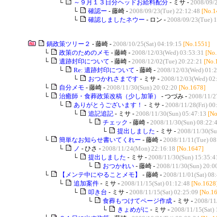
└
～９月１３日分ヘッドお給料配分
- ミサ -
2008/09/2
└
確認ー
- 藤崎 -
2008/09/23(Tue) 22:12:48
[No.1
└
確認しましたネウー
- ロン -
2008/09/23(Tue) 
鍋政策ツリー２
- 藤崎 -
2008/10/25(Sat) 04:19:15
[No.1551]
└
政策のためのメモ
- 藤崎 -
2008/12/03(Wed) 03:53:31
[No
└
遺跡封印について
- 藤崎 -
2008/12/02(Tue) 20:22:21
[No.
└
Re: 遺跡封印について
- 藤崎 -
2008/12/03(Wed) 01:
└
おつかれさまです
- ミサ -
2008/12/03(Wed) 02
└
自分メモ
- 藤崎 -
2008/11/30(Sun) 20:02:20
[No.1678]
└
治癒師・食葬政策改稿（少し加筆）
- つづみ -
2008/11/2
└
ありがとうございます！
- ミサ -
2008/11/28(Fri) 00
└
追記追記
- ミサ -
2008/11/30(Sun) 05:47:13
[No
└
チェック
- 藤崎 -
2008/11/30(Sun) 08:22:
└
提出しました
- ミサ -
2008/11/30(Su
└
簡単なお知らせ書いてくれー
- 藤崎 -
2008/11/11(Tue) 08
└
ノ
- ひさ -
2008/11/24(Mon) 22:16:18
[No.1647]
└
提出しました
- ミサ -
2008/11/30(Sun) 15:35:4
└
おつかれい
- 藤崎 -
2008/11/30(Sun) 20:0
└
【メンテ中にやることメモ】
- 藤崎 -
2008/11/01(Sat) 08
└
追加案件
- ミサ -
2008/11/15(Sat) 01:12:48
[No.1628
└
叩き台
- ミサ -
2008/11/15(Sat) 02:25:09
[No.1
└
食葬もつけてページ作成
- ミサ -
2008/11
└
きょめがに
- ミサ -
2008/11/15(Sat) 