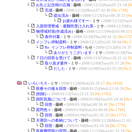
└
お礼と記念樹の広報
- 藤崎 -
2008/12/21(Sun) 07:21:18
[N
└
完成
- 藤崎 -
2008/12/22(Mon) 07:42:46
[No.1736]
└
提出済み
- 藤崎 -
2008/12/23(Tue) 00:20:25
[No
└
お疲れ様ですー
- ミサ -
2008/12/23(Tue) 
└
入国管理警戒・避難民受け入れ系
- ミサ -
2008/12/19(Fri
└
物理域対策(作成済み)
- 藤崎 -
2008/12/17(Wed) 05:00:15
└
条件付案
- ミサ -
2008/12/18(Thu) 00:41:32
[No.172
└
インフレ抑制資料
- ミサ -
2008/12/12(Fri) 01:59:04
[No.1
└
Re: インフレ抑制資料
- ちせ -
2008/12/12(Fri) 10:37
└
ありがとうございます
- ミサ -
2008/12/18(Thu
└
７日の回答を受けて
- 藤崎 -
2008/12/07(Sun) 20:22:22
[N
└
取り急ぎ案件
- ミサ -
2008/12/09(Tue) 01:37:29
[No
└
だした
- ミサ -
2008/12/09(Tue) 02:55:29
[No.1
いろいろ５
- ミサ -
2008/11/26(Wed) 03:29:17
[No.1654]
└
医療その後＆回答
- 藤崎 -
2009/01/21(Wed) 22:10:20
[No
└
[削除]
- -
2009/01/13(Tue) 23:21:33
[No.1785]
└
国民気風について
- 藤崎 -
2009/01/06(Tue) 03:19:36
[No.
└
回答
- 藤崎 -
2009/01/10(Sat) 00:50:41
[No.1778]
└
質問色々
- 藤崎 -
2009/01/04(Sun) 03:00:00
[No.1769]
└
回答
- 藤崎 -
2009/01/06(Tue) 01:35:25
[No.1771]
└
天満宮への奉納について
- 藤崎 -
2008/12/29(Mon) 21:41
└
回答
- 藤崎 -
2009/01/04(Sun) 03:10:34
[No.1770]
└
医療費問題の質問
- 藤崎 -
2008/12/22(Mon) 01:33:29
[No