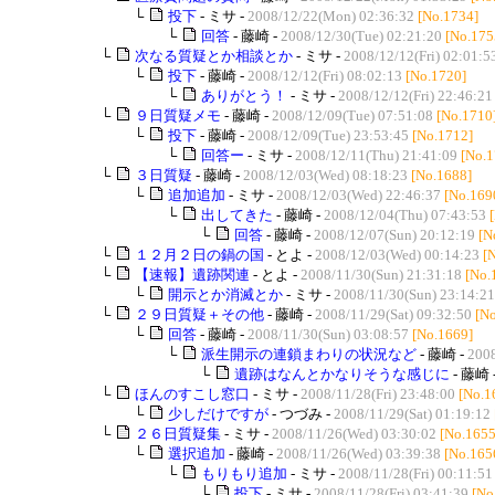
└
投下
- ミサ -
2008/12/22(Mon) 02:36:32
[No.1734]
└
回答
- 藤崎 -
2008/12/30(Tue) 02:21:20
[No.175
└
次なる質疑とか相談とか
- ミサ -
2008/12/12(Fri) 02:01:5
└
投下
- 藤崎 -
2008/12/12(Fri) 08:02:13
[No.1720]
└
ありがとう！
- ミサ -
2008/12/12(Fri) 22:46:21
└
９日質疑メモ
- 藤崎 -
2008/12/09(Tue) 07:51:08
[No.1710
└
投下
- 藤崎 -
2008/12/09(Tue) 23:53:45
[No.1712]
└
回答ー
- ミサ -
2008/12/11(Thu) 21:41:09
[No.1
└
３日質疑
- 藤崎 -
2008/12/03(Wed) 08:18:23
[No.1688]
└
追加追加
- ミサ -
2008/12/03(Wed) 22:46:37
[No.169
└
出してきた
- 藤崎 -
2008/12/04(Thu) 07:43:53
└
回答
- 藤崎 -
2008/12/07(Sun) 20:12:19
[N
└
１２月２日の鍋の国
- とよ -
2008/12/03(Wed) 00:14:23
[
└
【速報】遺跡関連
- とよ -
2008/11/30(Sun) 21:31:18
[No.
└
開示とか消滅とか
- ミサ -
2008/11/30(Sun) 23:14:21
└
２９日質疑＋その他
- 藤崎 -
2008/11/29(Sat) 09:32:50
[N
└
回答
- 藤崎 -
2008/11/30(Sun) 03:08:57
[No.1669]
└
派生開示の連鎖まわりの状況など
- 藤崎 -
2008
└
遺跡はなんとかなりそうな感じに
- 藤崎 
└
ほんのすこし窓口
- ミサ -
2008/11/28(Fri) 23:48:00
[No.1
└
少しだけですが
- つづみ -
2008/11/29(Sat) 01:19:12
└
２６日質疑集
- ミサ -
2008/11/26(Wed) 03:30:02
[No.1655
└
選択追加
- 藤崎 -
2008/11/26(Wed) 03:39:38
[No.165
└
もりもり追加
- ミサ -
2008/11/28(Fri) 00:11:51
└
投下
- ミサ -
2008/11/28(Fri) 03:41:39
[No