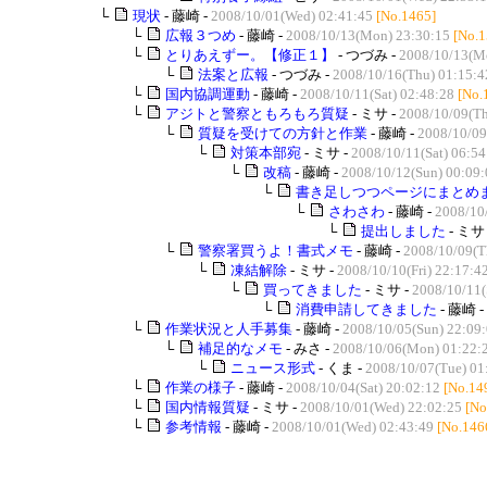
└
現状
- 藤崎 -
2008/10/01(Wed) 02:41:45
[No.1465]
└
広報３つめ
- 藤崎 -
2008/10/13(Mon) 23:30:15
[No.1
└
とりあえずー。【修正１】
- つづみ -
2008/10/13(M
└
法案と広報
- つづみ -
2008/10/16(Thu) 01:15:4
└
国内協調運動
- 藤崎 -
2008/10/11(Sat) 02:48:28
[No.
└
アジトと警察ともろもろ質疑
- ミサ -
2008/10/09(Th
└
質疑を受けての方針と作業
- 藤崎 -
2008/10/09
└
対策本部宛
- ミサ -
2008/10/11(Sat) 06:54
└
改稿
- 藤崎 -
2008/10/12(Sun) 00:09:
└
書き足しつつページにまとめ
└
さわさわ
- 藤崎 -
2008/10
└
提出しました
- ミサ
└
警察署買うよ！書式メモ
- 藤崎 -
2008/10/09(T
└
凍結解除
- ミサ -
2008/10/10(Fri) 22:17:4
└
買ってきました
- ミサ -
2008/10/11(
└
消費申請してきました
- 藤崎 -
└
作業状況と人手募集
- 藤崎 -
2008/10/05(Sun) 22:09
└
補足的なメモ
- みさ -
2008/10/06(Mon) 01:22:
└
ニュース形式
- くま -
2008/10/07(Tue) 01
└
作業の様子
- 藤崎 -
2008/10/04(Sat) 20:02:12
[No.14
└
国内情報質疑
- ミサ -
2008/10/01(Wed) 22:02:25
[No
└
参考情報
- 藤崎 -
2008/10/01(Wed) 02:43:49
[No.146