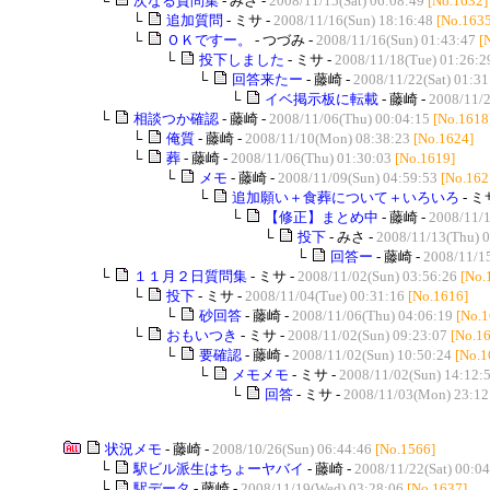
└
次なる質問集
- みさ -
2008/11/15(Sat) 06:08:49
[No.1632]
└
追加質問
- ミサ -
2008/11/16(Sun) 18:16:48
[No.1635
└
ＯＫですー。
- つづみ -
2008/11/16(Sun) 01:43:47
[
└
投下しました
- ミサ -
2008/11/18(Tue) 01:26:2
└
回答来たー
- 藤崎 -
2008/11/22(Sat) 01:31
└
イベ掲示板に転載
- 藤崎 -
2008/11/2
└
相談つか確認
- 藤崎 -
2008/11/06(Thu) 00:04:15
[No.1618
└
俺質
- 藤崎 -
2008/11/10(Mon) 08:38:23
[No.1624]
└
葬
- 藤崎 -
2008/11/06(Thu) 01:30:03
[No.1619]
└
メモ
- 藤崎 -
2008/11/09(Sun) 04:59:53
[No.162
└
追加願い＋食葬について＋いろいろ
- ミ
└
【修正】まとめ中
- 藤崎 -
2008/11/1
└
投下
- みさ -
2008/11/13(Thu) 
└
回答ー
- 藤崎 -
2008/11/15
└
１１月２日質問集
- ミサ -
2008/11/02(Sun) 03:56:26
[No.
└
投下
- ミサ -
2008/11/04(Tue) 00:31:16
[No.1616]
└
砂回答
- 藤崎 -
2008/11/06(Thu) 04:06:19
[No.1
└
おもいつき
- ミサ -
2008/11/02(Sun) 09:23:07
[No.1
└
要確認
- 藤崎 -
2008/11/02(Sun) 10:50:24
[No.1
└
メモメモ
- ミサ -
2008/11/02(Sun) 14:12:
└
回答
- ミサ -
2008/11/03(Mon) 23:12
状況メモ
- 藤崎 -
2008/10/26(Sun) 06:44:46
[No.1566]
└
駅ビル派生はちょーヤバイ
- 藤崎 -
2008/11/22(Sat) 00:0
└
駅データ
- 藤崎 -
2008/11/19(Wed) 03:28:06
[No.1637]