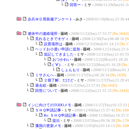
└
回答ー
- ミサ -
2008/11/29(Sat) 01:3
歩兵ＷＤ用装備アンケート
- みさ -
2009/01/19(Mon) 23:39:4
連休中の連絡場所
- 藤崎 -
2008/11/22(Sat) 17:53:37
[No.1642]
└
見れるときでオゲィ
- 藤崎 -
2008/12/30(Tue) 08:48:16
[N
└
設置場所は
- 藤崎 -
2008/12/31(Wed) 01:24:23
[No.1
└
ヘッドお小遣い申請に追加
- 藤崎 -
2008/12/21(Sun) 23:3
└
追記してきました
- ミサ -
2008/12/21(Sun) 23:43:55
└
おつかれい
- 藤崎 -
2008/12/22(Mon) 01:28:26
└
( ´∀`)…
- ミサ -
2008/12/22(Mon) 01:16:29
[No.
└
しょんもり
- 藤崎 -
2008/12/22(Mon) 01:
└
ミサさんへ
- 藤崎 -
2008/11/27(Thu) 06:26:54
[No.1659]
└
２個了解、だけど
- ミサ -
2008/11/27(Thu) 23:29:4
└
過去絵
- 藤崎 -
2008/11/22(Sat) 23:57:01
[No.1645]
└
回答について
- 藤崎 -
2008/11/22(Sat) 21:31:25
[No.1643]
インに向けてのTODOメモ
- 藤崎 -
2008/11/27(Thu) 03:15:53
└
ＳＨＱ申請記事
- ミサ -
2008/12/06(Sat) 15:57:42
[No.169
└
Re: ＳＨＱ申請記事
- 藤崎 -
2008/12/06(Sat) 18:55:5
└
提出
- ミサ -
2008/12/07(Sun) 00:56:29
[No.170
└
藩国の更新メモ
- 藤崎 -
2008/12/05(Fri) 03:14:13
[No.169