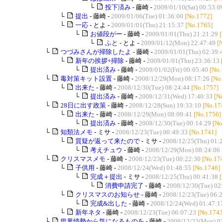
└
投下済み
- 藤崎 -
2009/01/10(Sat) 00:53:0
└
提出
- 藤崎 -
2009/01/06(Tue) 01:36:00
[No.1772]
└
一応
- とよ -
2009/01/01(Thu) 21:15:37
[No.1765]
└
お値段がー
- 藤崎 -
2009/01/01(Thu) 21:21:29
└
ふと
- とよ -
2009/01/12(Mon) 22:47:49
[
└
つづみさんが掃除したよ
- 藤崎 -
2009/01/01(Thu) 02:39:
└
新年の挨拶+掃除
- 藤崎 -
2009/01/01(Thu) 23:36:13
└
提出済み
- 藤崎 -
2009/01/02(Fri) 00:05:40
[No.
└
毒対策キット設置
- 藤崎 -
2008/12/29(Mon) 08:17:26
[No
└
出来た
- 藤崎 -
2008/12/30(Tue) 08:24:44
[No.1757]
└
提出済み
- 藤崎 -
2008/12/31(Wed) 17:40:33
[N
└
28日に出す政策
- 藤崎 -
2008/12/28(Sun) 19:33:10
[No.17
└
出来た
- 藤崎 -
2008/12/29(Mon) 08:09:41
[No.1750]
└
提出済み
- 藤崎 -
2008/12/30(Tue) 00:14:29
[No
└
知類法メモ
- ミサ -
2008/12/23(Tue) 00:49:33
[No.1741]
└
質疑が返って来たので
- ミサ -
2008/12/25(Thu) 01:
└
考えチュウ
- 藤崎 -
2008/12/29(Mon) 08:24:06
└
クリスマスメモ
- 藤崎 -
2008/12/23(Tue) 00:22:30
[No.17
└
子供用
- 藤崎 -
2008/12/24(Wed) 01:48:55
[No.1746]
└
完成＋提出
- ミサ -
2008/12/25(Thu) 00:41:38
└
消費申請完了
- 藤崎 -
2008/12/30(Tue) 02
└
クリスマスのお知らせ
- 藤崎 -
2008/12/23(Tue) 06:
└
完成&出した
- 藤崎 -
2008/12/24(Wed) 01:47:1
└
新年ネタ
- 藤崎 -
2008/12/23(Tue) 06:07:23
[No.1743
└
世界情勢から気になるものを
- 藤崎 -
2008/12/22(Mon) 0