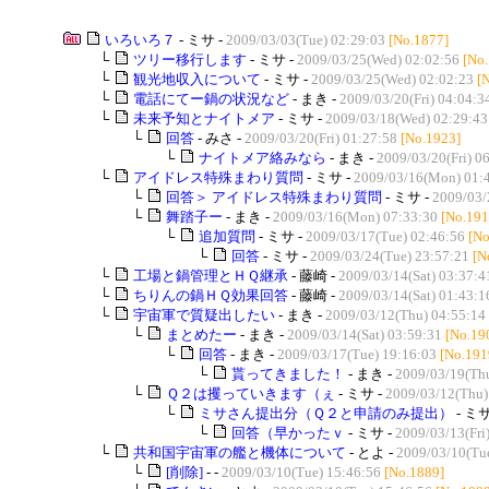
いろいろ７
- ミサ -
2009/03/03(Tue) 02:29:03
[No.1877]
└
ツリー移行します
- ミサ -
2009/03/25(Wed) 02:02:56
[No
└
観光地収入について
- ミサ -
2009/03/25(Wed) 02:02:23
[
└
電話にてー鍋の状況など
- まき -
2009/03/20(Fri) 04:04:3
└
未来予知とナイトメア
- ミサ -
2009/03/18(Wed) 02:29:43
└
回答
- みさ -
2009/03/20(Fri) 01:27:58
[No.1923]
└
ナイトメア絡みなら
- まき -
2009/03/20(Fri) 0
└
アイドレス特殊まわり質問
- ミサ -
2009/03/16(Mon) 01:
└
回答＞ アイドレス特殊まわり質問
- ミサ -
2009/03/
└
舞踏子ー
- まき -
2009/03/16(Mon) 07:33:30
[No.191
└
追加質問
- ミサ -
2009/03/17(Tue) 02:46:56
[No
└
回答
- ミサ -
2009/03/24(Tue) 23:57:21
[N
└
工場と鍋管理とＨＱ継承
- 藤崎 -
2009/03/14(Sat) 03:37:4
└
ちりんの鍋ＨＱ効果回答
- 藤崎 -
2009/03/14(Sat) 01:43:1
└
宇宙軍で質疑出したい
- まき -
2009/03/12(Thu) 04:55:14
└
まとめたー
- まき -
2009/03/14(Sat) 03:59:31
[No.19
└
回答
- まき -
2009/03/17(Tue) 19:16:03
[No.191
└
貰ってきました！
- まき -
2009/03/19(Thu
└
Ｑ２は攫っていきます（ぇ
- ミサ -
2009/03/12(Thu)
└
ミサさん提出分（Ｑ２と申請のみ提出）
- ミサ
└
回答（早かったｖ
- ミサ -
2009/03/13(Fri
└
共和国宇宙軍の艦と機体について
- とよ -
2009/03/10(Tu
└
[削除]
- -
2009/03/10(Tue) 15:46:56
[No.1889]