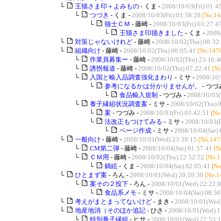
└
王猫さま印＋よみもの
- くま -
2008/10/03(Fri) 01:4
└
つづき
- くま -
2008/10/03(Fri) 01:58:28
[No.14
└
猫士ＣＭ
- 藤崎 -
2008/10/03(Fri) 03:27:4
└
王猫さま印描きました
- くま -
2008/
└
対策じゃないけれど
- 藤崎 -
2008/10/02(Thu) 08:32
└
組織向け
- 藤崎 -
2008/10/02(Thu) 00:05:41
[No.147
└
作業員募集ー
- 藤崎 -
2008/10/02(Thu) 23:16:4
└
誘拐報道
- 藤崎 -
2008/10/02(Thu) 07:22:41
[N
└
入国と輸入品調査強化まわり
- ミサ -
2008/10/
└
参考になるかは分かりませんが。
- つづ
└
食品輸入規制
- つづみ -
2008/10/03(
└
養子縁組状況調査案
- ミサ -
2008/10/02(Thu) 
└
案
- つづみ -
2008/10/03(Fri) 03:42:51
[No
└
法改正もつけてみる
- ミサ -
2008/10/03(F
└
ページ作成
- ミサ -
2008/10/04(Sat) 
└
一般向け
- 藤崎 -
2008/10/01(Wed) 23:39:15
[No.147
└
CM第二弾
- 藤崎 -
2008/10/04(Sat) 01:57:41
[N
└
ＣＭ用
- 藤崎 -
2008/10/02(Thu) 22:52:52
[No.1
└
鍋絵
- くま -
2008/10/04(Sat) 02:05:41
[No
└
ひとまず案
- ろん -
2008/10/01(Wed) 20:59:30
[No.1
└
案その２投下
- ろん -
2008/10/01(Wed) 22:22:
└
食品系メモ
- ミサ -
2008/10/04(Sat) 08:50
└
考えがまとまってないけど
- まき -
2008/10/01(Wed)
└
地産地消（そのほか追記
- ひさ -
2008/10/01(Wed) 1
└
特別養子縁組
- ヒサ -
2008/10/01(Wed) 22:53: