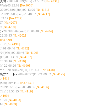
真君 -
2009/03/09(Mon) 23:56:23
[No.4231]
(Wed) 03:22:02
[No.4076]
-
2009/03/01(Sun) 00:43:29
[No.4181]
-
2009/03/08(Sun) 20:48:32
[No.4217]
:03:17
[No.4209]
07
[No.4207]
36
[No.4206]
 -
2009/03/04(Wed) 23:06:48
[No.4204]
 22:39:35
[No.4202]
[No.4201]
9:12
[No.4198]
d) 01:09:46
[No.4192]
/04(Wed) 00:25:46
[No.4190]
(Fri) 00:13:39
[No.4157]
 23:30:16
[No.4179]
ri) 22:06:26
[No.4160]
ト -
2009/02/20(Fri) 17:14:51
[No.4158]
裏方ニート -
2009/02/27(Fri) 21:09:32
[No.4175]
.4141]
(Sun) 20:41:13
[No.4139]
-
2009/02/15(Sun) 00:48:06
[No.4136]
Thu) 23:56:15
[No.4119]
.4100]
21:20
[No.4093]
:16
[No.4089]