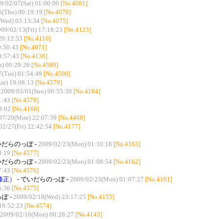
9/02/07(Sat) 01:00:00
[No.4081]
5(Thu) 00:19:19
[No.4078]
(Wed) 03:13:34
[No.4075]
09/02/13(Fri) 17:18:23
[No.4123]
20:12:53
[No.4110]
0:50:43
[No.4071]
8:57:43
[No.4138]
) 00:29:26
[No.4589]
7(Tue) 01:54:49
[No.4590]
un) 19:08:13
[No.4579]
-
2009/03/01(Sun) 00:55:30
[No.4184]
1:43
[No.4578]
8:02
[No.4166]
07/20(Mon) 22:07:59
[No.4468]
02/27(Fri) 22:42:54
[No.4177]
いだらのっぽ -
2009/02/23(Mon) 01:10:18
[No.4163]
0:19
[No.4577]
いだらのっぽ -
2009/02/23(Mon) 01:08:54
[No.4162]
7:43
[No.4576]
修正）
- でいだらのっぽ -
2009/02/23(Mon) 01:07:27
[No.4161]
5:36
[No.4575]
ぽ -
2009/02/18(Wed) 23:17:25
[No.4155]
18:52:23
[No.4574]
2009/02/16(Mon) 00:26:27
[No.4143]