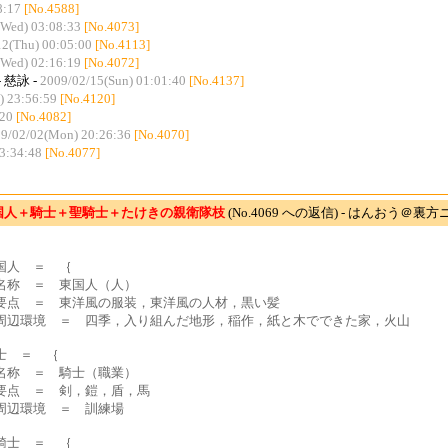
8:17
[No.4588]
(Wed) 03:08:33
[No.4073]
12(Thu) 00:05:00
[No.4113]
(Wed) 02:16:19
[No.4072]
- 慈詠 -
2009/02/15(Sun) 01:01:40
[No.4137]
) 23:56:59
[No.4120]
:20
[No.4082]
9/02/02(Mon) 20:26:36
[No.4070]
3:34:48
[No.4077]
国人＋騎士＋聖騎士＋たけきの親衛隊枝
(No.4069 への返信) - はんおう＠裏
国人 ＝ ｛
称 ＝ 東国人（人）
点 ＝ 東洋風の服装，東洋風の人材，黒い髪
辺環境 ＝ 四季，入り組んだ地形，稲作，紙と木でできた家，火山
士 ＝ ｛
称 ＝ 騎士（職業）
点 ＝ 剣，鎧，盾，馬
辺環境 ＝ 訓練場
騎士 ＝ ｛