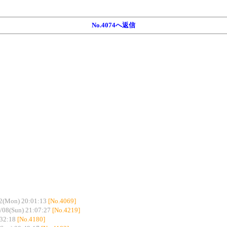
No.4074へ返信
2(Mon) 20:01:13
[No.4069]
/08(Sun) 21:07:27
[No.4219]
:32:18
[No.4180]