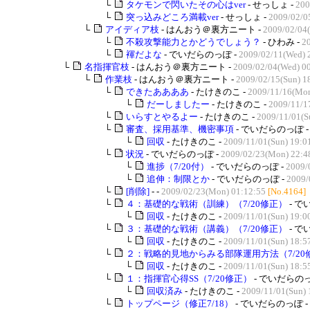
└
タケモンで閃いたその心はver
- せっしょ -
200
└
突っ込みどころ満載ver
- せっしょ -
2009/02/0
└
アイディア枝
- はんおう＠裏方ニート -
2009/02/04
└
不殺攻撃能力とかどうでしょう？
- ひわみ -
20
└
褌だよな
- でいだらのっぽ -
2009/02/11(Wed) 
└
名指揮官枝
- はんおう＠裏方ニート -
2009/02/04(Wed) 0
└
作業枝
- はんおう＠裏方ニート -
2009/02/15(Sun) 1
└
できたああああ
- たけきのこ -
2009/11/16(Mon
└
だーしましたー
- たけきのこ -
2009/11/1
└
いらすとやるよー
- たけきのこ -
2009/11/01(S
└
審査、採用基準、機密事項
- でいだらのっぽ 
└
回収
- たけきのこ -
2009/11/01(Sun) 19:0
└
状況
- でいだらのっぽ -
2009/02/23(Mon) 22:4
└
進捗（7/20付）
- でいだらのっぽ -
2009/
└
追伸：制限とか
- でいだらのっぽ -
2009/
└
[削除]
- -
2009/02/23(Mon) 01:12:55
[No.4164]
└
４：基礎的な戦術（訓練）（7/20修正）
- で
└
回収
- たけきのこ -
2009/11/01(Sun) 19:0
└
３：基礎的な戦術（講義）（7/20修正）
- で
└
回収
- たけきのこ -
2009/11/01(Sun) 18:5
└
２：戦略的見地からみる部隊運用方法（7/20
└
回収
- たけきのこ -
2009/11/01(Sun) 18:5
└
１：指揮官心得SS（7/20修正）
- でいだらのっ
└
回収済み
- たけきのこ -
2009/11/01(Sun) 
└
トップページ（修正7/18）
- でいだらのっぽ -