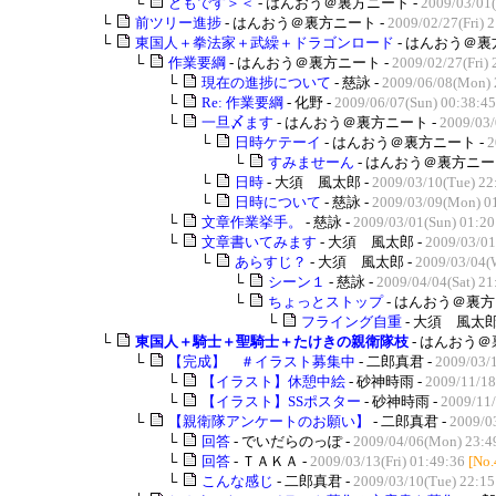
└
どもです＞＜
- はんおう＠裏方ニート -
2009/03/01(
└
前ツリー進捗
- はんおう＠裏方ニート -
2009/02/27(Fri) 
└
東国人＋拳法家＋武繰＋ドラゴンロード
- はんおう＠裏
└
作業要綱
- はんおう＠裏方ニート -
2009/02/27(Fri) 
└
現在の進捗について
- 慈詠 -
2009/06/08(Mon) 
└
Re: 作業要綱
- 化野 -
2009/06/07(Sun) 00:38:45
└
一旦〆ます
- はんおう＠裏方ニート -
2009/03/
└
日時ケテーイ
- はんおう＠裏方ニート -
2
└
すみませーん
- はんおう＠裏方ニー
└
日時
- 大須 風太郎 -
2009/03/10(Tue) 22
└
日時について
- 慈詠 -
2009/03/09(Mon) 0
└
文章作業挙手。
- 慈詠 -
2009/03/01(Sun) 01:20
└
文章書いてみます
- 大須 風太郎 -
2009/03/01
└
あらすじ？
- 大須 風太郎 -
2009/03/04(
└
シーン１
- 慈詠 -
2009/04/04(Sat) 21
└
ちょっとストップ
- はんおう＠裏方
└
フライング自重
- 大須 風太郎
└
東国人＋騎士＋聖騎士＋たけきの親衛隊枝
- はんおう＠
└
【完成】 ＃イラスト募集中
- 二郎真君 -
2009/03/
└
【イラスト】休憩中絵
- 砂神時雨 -
2009/11/18
└
【イラスト】SSポスター
- 砂神時雨 -
2009/11/
└
【親衛隊アンケートのお願い】
- 二郎真君 -
2009/0
└
回答
- でいだらのっぽ -
2009/04/06(Mon) 23:4
└
回答
- ＴＡＫＡ -
2009/03/13(Fri) 01:49:36
[No.
└
こんな感じ
- 二郎真君 -
2009/03/10(Tue) 22:15