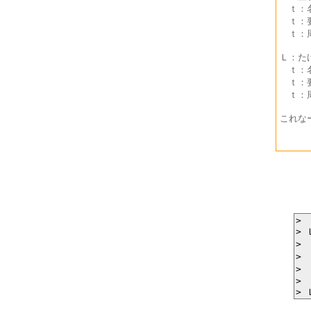
ｔ：名
ｔ：要
ｔ：周
Ｌ：た
ｔ：名
ｔ：要
ｔ：周
これな