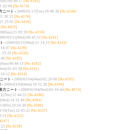
Sun) 00:49:17
[No.4183]
21:02:06
[No.4174]
方ニート -
2009/02/17(Tue) 19:48:36
[No.4144]
21:30:55
[No.4176]
21:25:01
[No.4436]
[No.4423]
08(Sun) 21:05:59
[No.4218]
009/03/11(Wed) 00:45:52
[No.4241]
ト -
2009/03/11(Wed) 21:14:25
[No.4243]
:18:07
[No.4239]
1:35:25
[No.4226]
:46
[No.4185]
(Sun) 00:44:11
[No.4182]
Wed) 01:03:39
[No.4191]
:10:12
[No.4314]
ニート -
2009/03/04(Wed) 02:26:00
[No.4195]
 -
2009/03/04(Wed) 19:52:29
[No.4199]
裏方ニート -
2009/02/04(Wed) 03:10:44
[No.4074]
12(Thu) 22:44:22
[No.4246]
(Wed) 14:32:46
[No.4591]
13(Fri) 20:54:30
[No.4586]
3/10(Tue) 22:05:22
[No.4237]
9:15
[No.4322]
4247]
:25
[No.4238]