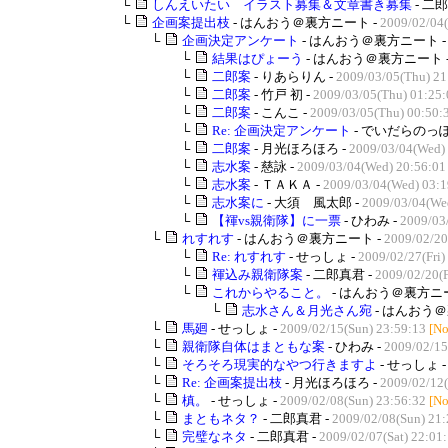
└
しんえいたい イラスト募集＆文章書き募集
- 二郎
└
企画案提出枝
- はんおう＠裏方ニート -
2009/02/04
└
企画決定アンケート
- はんおう＠裏方ニート 
└
結果はぴょーう
- はんおう＠裏方ニート 
└
二郎案
- りあらりん -
2009/03/05(Thu) 21
└
二郎案
- 竹戸 初 -
2009/03/05(Thu) 01:25:
└
二郎案
- こんこ -
2009/03/05(Thu) 00:50:
└
Re: 企画決定アンケート
- でいだらのっぽ
└
二郎案
- 月光ほろほろ -
2009/03/04(Wed)
└
志水案
- 慈詠 -
2009/03/04(Wed) 20:56:01
└
志水案
- ＴＡＫＡ -
2009/03/04(Wed) 03:1
└
志水案に
- 大須 風太郎 -
2009/03/04(We
└
【褌vs親衛隊】に一票
- ひわみ -
2009/03
└
れすれす
- はんおう＠裏方ニート -
2009/02/20
└
Re: れすれす
- せっしょ -
2009/02/27(Fri)
└
褌込み親衛隊案
- 二郎真君 -
2009/02/20(F
└
これからやること。
- はんおう＠裏方ニー
└
志水さん＆月光さん宛
- はんおう＠
└
馬廻
- せっしょ -
2009/02/15(Sun) 23:59:13
[No
└
親衛隊自体はまともな案
- ひわみ -
2009/02/15
└
そろそろ現実的なやつ行きますよ
- せっしょ 
└
Re: 企画案提出枝
- 月光ほろほろ -
2009/02/12(
└
槙。
- せっしょ -
2009/02/08(Sun) 23:56:32
[No
└
まともネタ？
- 二郎真君 -
2009/02/08(Sun) 21:
└
完璧なネタ
- 二郎真君 -
2009/02/07(Sat) 22:01