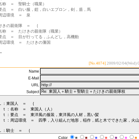
称 ＝ 聖騎士（職業）
点 ＝ 白い服，鎧，白いエプロン，剣，盾，馬
辺環境 ＝ 泉
けきの親衛隊 ＝ ｛
称 ＝ たけきの親衛隊（職業）
点 ＝ 目が行ってる，ふんどし，高機動
辺環境 ＝ たけきの藩国
ー
[No.4074]
2009/02/04(Wed) 
Name
E-Mail
URL
Subject
■
■
■
■
■
■
■
Color