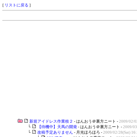
[
リストに戻る
]
新規アイドレス作業枝２
- はんおう＠裏方ニート -
2009/02/0
└
【待機中】天馬の開発
- はんおう＠裏方ニート -
2009/03
└
改稿予定ありません
- 月光ほろほろ -
2009/02/28(Sat) 16