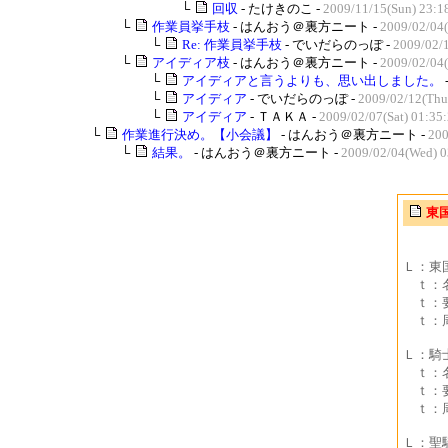
└
回収
- たけきのこ -
2009/11/15(Sun) 23:1
└
作業員挙手枝
- はんおう＠裏方ニート -
2009/02/04
└
Re: 作業員挙手枝
- でいだらのっぽ -
2009/02/
└
アイディア枝
- はんおう＠裏方ニート -
2009/02/04
└
アイディアと言うよりも、思い出しました。
└
アイディア
- でいだらのっぽ -
2009/02/12(Thu
└
アイディア
- ＴＡＫＡ -
2009/02/07(Sat) 01:35
└
作業進行決め。【小会議】
- はんおう＠裏方ニート -
200
└
結果。
- はんおう＠裏方ニート -
2009/02/04(Wed) 0
東
Ｌ：東
ｔ：名
ｔ：要
ｔ：周
Ｌ：騎
ｔ：名
ｔ：要
ｔ：周
Ｌ：聖