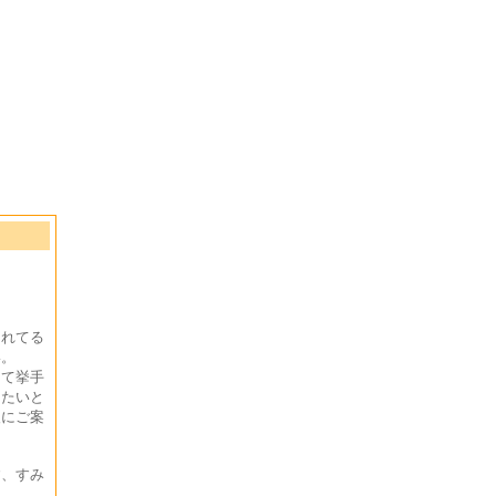
られてる
い。
して挙手
きたいと
後にご案
す、すみ