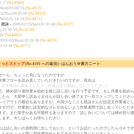
8:17
[No.4588]
(Wed) 03:08:33
[No.4073]
12(Thu) 00:05:00
[No.4113]
(Wed) 02:16:19
[No.4072]
- 慈詠 -
2009/02/15(Sun) 01:01:40
[No.4137]
) 23:56:59
[No.4120]
:20
[No.4082]
9/02/02(Mon) 20:26:36
[No.4070]
3:34:48
[No.4077]
ょっとストップ
(No.4191 への返信) - はんおう＠裏方ニート
せーん、ちょっと気になったのですが…
作業フローを読み直していただきたいのですが、現在は
．まず作業員の募集をします（作業はまだ開始しないでください）。
で、締め切り後作業を始める前に話し合いを行う予定です。もし作業を始め
したら、大変申し訳ありませんが話し合い終了まで一旦ストップしてくださ
レイアウトの都合もありますが、今回少なくとも慈詠さんが設定文作業者と
ますので、作業前に設定的なズレが出ないよう作業者間で話し合っていただ
ます。まだ挙手がある可能性もありますので、話し合いについては締め切り
します。今しばらくお待ちください。
れは話し合いの資料用に出しておいた、というお話だったのでしたらＯＫで
。ただちょっと既に実作業始められてるのではと気になりました＞＜