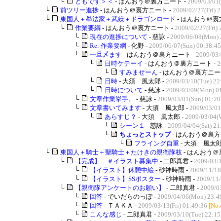
└
どもです＞＜
- はんおう＠裏方ニート -
2009/03/01(
└
前ツリー進捗
- はんおう＠裏方ニート -
2009/02/27(Fri) 
└
東国人＋拳法家＋武繰＋ドラゴンロード
- はんおう＠裏
└
作業要綱
- はんおう＠裏方ニート -
2009/02/27(Fri) 
└
現在の進捗について
- 慈詠 -
2009/06/08(Mon) 
└
Re: 作業要綱
- 化野 -
2009/06/07(Sun) 00:38:45
└
一旦〆ます
- はんおう＠裏方ニート -
2009/03/
└
日時ケテーイ
- はんおう＠裏方ニート -
2
└
すみませーん
- はんおう＠裏方ニー
└
日時
- 大須 風太郎 -
2009/03/10(Tue) 22
└
日時について
- 慈詠 -
2009/03/09(Mon) 0
└
文章作業挙手。
- 慈詠 -
2009/03/01(Sun) 01:20
└
文章書いてみます
- 大須 風太郎 -
2009/03/01
└
あらすじ？
- 大須 風太郎 -
2009/03/04(
└
シーン１
- 慈詠 -
2009/04/04(Sat) 21
└
ちょっとストップ
- はんおう＠裏方
└
フライング自重
- 大須 風太郎
└
東国人＋騎士＋聖騎士＋たけきの親衛隊枝
- はんおう＠
└
【完成】 ＃イラスト募集中
- 二郎真君 -
2009/03/
└
【イラスト】休憩中絵
- 砂神時雨 -
2009/11/18
└
【イラスト】SSポスター
- 砂神時雨 -
2009/11/
└
【親衛隊アンケートのお願い】
- 二郎真君 -
2009/0
└
回答
- でいだらのっぽ -
2009/04/06(Mon) 23:4
└
回答
- ＴＡＫＡ -
2009/03/13(Fri) 01:49:36
[No.
└
こんな感じ
- 二郎真君 -
2009/03/10(Tue) 22:15