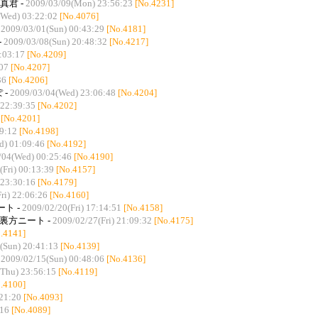
真君 -
2009/03/09(Mon) 23:56:23
[No.4231]
(Wed) 03:22:02
[No.4076]
-
2009/03/01(Sun) 00:43:29
[No.4181]
-
2009/03/08(Sun) 20:48:32
[No.4217]
:03:17
[No.4209]
07
[No.4207]
36
[No.4206]
 -
2009/03/04(Wed) 23:06:48
[No.4204]
 22:39:35
[No.4202]
[No.4201]
9:12
[No.4198]
d) 01:09:46
[No.4192]
/04(Wed) 00:25:46
[No.4190]
(Fri) 00:13:39
[No.4157]
 23:30:16
[No.4179]
ri) 22:06:26
[No.4160]
ト -
2009/02/20(Fri) 17:14:51
[No.4158]
裏方ニート -
2009/02/27(Fri) 21:09:32
[No.4175]
.4141]
(Sun) 20:41:13
[No.4139]
-
2009/02/15(Sun) 00:48:06
[No.4136]
Thu) 23:56:15
[No.4119]
.4100]
21:20
[No.4093]
:16
[No.4089]