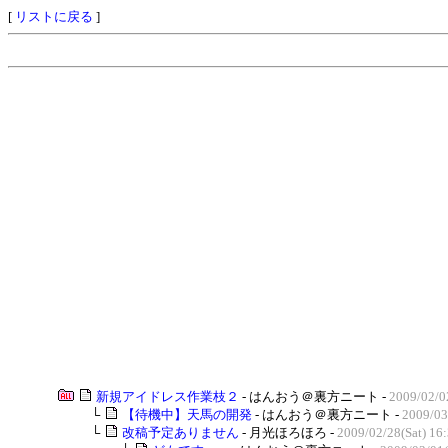
[
リストに戻る
]
新規アイドレス作業枝２
- はんおう＠裏方ニート -
2009/02/0
└
【待機中】天馬の開発
- はんおう＠裏方ニート -
2009/03
└
改稿予定ありません
- 月光ほろほろ -
2009/02/28(Sat) 16