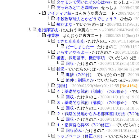
└
タケモンで閃いたその心はver
- せっしょ -
200
└
突っ込みどころ満載ver
- せっしょ -
2009/02/0
└
アイディア枝
- はんおう＠裏方ニート -
2009/02/04
└
不殺攻撃能力とかどうでしょう？
- ひわみ -
20
└
褌だよな
- でいだらのっぽ -
2009/02/11(Wed) 
└
名指揮官枝
- はんおう＠裏方ニート -
2009/02/04(Wed) 0
└
作業枝
- はんおう＠裏方ニート -
2009/02/15(Sun) 1
└
できたああああ
- たけきのこ -
2009/11/16(Mon
└
だーしましたー
- たけきのこ -
2009/11/1
└
いらすとやるよー
- たけきのこ -
2009/11/01(S
└
審査、採用基準、機密事項
- でいだらのっぽ 
└
回収
- たけきのこ -
2009/11/01(Sun) 19:0
└
状況
- でいだらのっぽ -
2009/02/23(Mon) 22:4
└
進捗（7/20付）
- でいだらのっぽ -
2009/
└
追伸：制限とか
- でいだらのっぽ -
2009/
└
[削除]
- -
2009/02/23(Mon) 01:12:55
[No.4164]
└
４：基礎的な戦術（訓練）（7/20修正）
- で
└
回収
- たけきのこ -
2009/11/01(Sun) 19:0
└
３：基礎的な戦術（講義）（7/20修正）
- で
└
回収
- たけきのこ -
2009/11/01(Sun) 18:5
└
２：戦略的見地からみる部隊運用方法（7/20
└
回収
- たけきのこ -
2009/11/01(Sun) 18:5
└
１：指揮官心得SS（7/20修正）
- でいだらのっ
└
回収済み
- たけきのこ -
2009/11/01(Sun) 
└
トップページ（修正7/18）
- でいだらのっぽ -