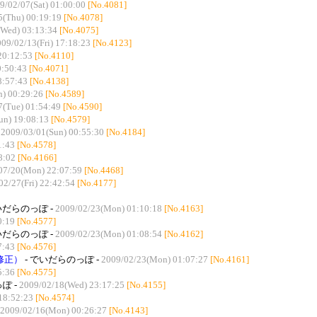
9/02/07(Sat) 01:00:00
[No.4081]
5(Thu) 00:19:19
[No.4078]
(Wed) 03:13:34
[No.4075]
09/02/13(Fri) 17:18:23
[No.4123]
20:12:53
[No.4110]
0:50:43
[No.4071]
8:57:43
[No.4138]
) 00:29:26
[No.4589]
7(Tue) 01:54:49
[No.4590]
un) 19:08:13
[No.4579]
-
2009/03/01(Sun) 00:55:30
[No.4184]
1:43
[No.4578]
8:02
[No.4166]
07/20(Mon) 22:07:59
[No.4468]
02/27(Fri) 22:42:54
[No.4177]
いだらのっぽ -
2009/02/23(Mon) 01:10:18
[No.4163]
0:19
[No.4577]
いだらのっぽ -
2009/02/23(Mon) 01:08:54
[No.4162]
7:43
[No.4576]
修正）
- でいだらのっぽ -
2009/02/23(Mon) 01:07:27
[No.4161]
5:36
[No.4575]
ぽ -
2009/02/18(Wed) 23:17:25
[No.4155]
18:52:23
[No.4574]
2009/02/16(Mon) 00:26:27
[No.4143]