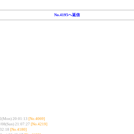
No.4195へ返信
2(Mon) 20:01:13
[No.4069]
/08(Sun) 21:07:27
[No.4219]
:32:18
[No.4180]