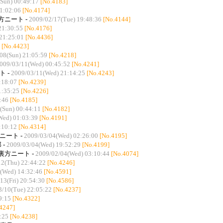
Sun) 00:49:17
[No.4183]
21:02:06
[No.4174]
方ニート -
2009/02/17(Tue) 19:48:36
[No.4144]
21:30:55
[No.4176]
21:25:01
[No.4436]
[No.4423]
08(Sun) 21:05:59
[No.4218]
009/03/11(Wed) 00:45:52
[No.4241]
ト -
2009/03/11(Wed) 21:14:25
[No.4243]
:18:07
[No.4239]
1:35:25
[No.4226]
:46
[No.4185]
(Sun) 00:44:11
[No.4182]
Wed) 01:03:39
[No.4191]
:10:12
[No.4314]
ニート -
2009/03/04(Wed) 02:26:00
[No.4195]
 -
2009/03/04(Wed) 19:52:29
[No.4199]
裏方ニート -
2009/02/04(Wed) 03:10:44
[No.4074]
12(Thu) 22:44:22
[No.4246]
(Wed) 14:32:46
[No.4591]
13(Fri) 20:54:30
[No.4586]
3/10(Tue) 22:05:22
[No.4237]
9:15
[No.4322]
4247]
:25
[No.4238]