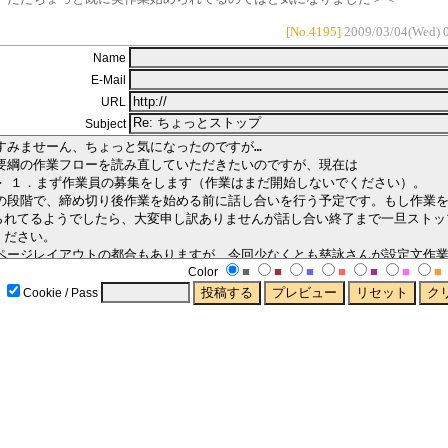
[No.4195]
2009/03/04(Wed) 
Name
E-Mail
URL
Subject
■
■
■
■
■
■
■
Color
Cookie / Pass