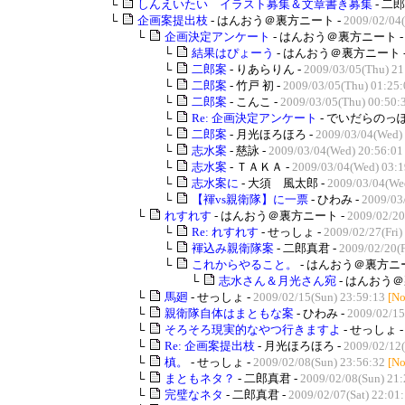
└
しんえいたい イラスト募集＆文章書き募集
- 二郎
└
企画案提出枝
- はんおう＠裏方ニート -
2009/02/04
└
企画決定アンケート
- はんおう＠裏方ニート 
└
結果はぴょーう
- はんおう＠裏方ニート 
└
二郎案
- りあらりん -
2009/03/05(Thu) 21
└
二郎案
- 竹戸 初 -
2009/03/05(Thu) 01:25:
└
二郎案
- こんこ -
2009/03/05(Thu) 00:50:
└
Re: 企画決定アンケート
- でいだらのっぽ
└
二郎案
- 月光ほろほろ -
2009/03/04(Wed)
└
志水案
- 慈詠 -
2009/03/04(Wed) 20:56:01
└
志水案
- ＴＡＫＡ -
2009/03/04(Wed) 03:1
└
志水案に
- 大須 風太郎 -
2009/03/04(We
└
【褌vs親衛隊】に一票
- ひわみ -
2009/03
└
れすれす
- はんおう＠裏方ニート -
2009/02/20
└
Re: れすれす
- せっしょ -
2009/02/27(Fri)
└
褌込み親衛隊案
- 二郎真君 -
2009/02/20(F
└
これからやること。
- はんおう＠裏方ニー
└
志水さん＆月光さん宛
- はんおう＠
└
馬廻
- せっしょ -
2009/02/15(Sun) 23:59:13
[No
└
親衛隊自体はまともな案
- ひわみ -
2009/02/15
└
そろそろ現実的なやつ行きますよ
- せっしょ 
└
Re: 企画案提出枝
- 月光ほろほろ -
2009/02/12(
└
槙。
- せっしょ -
2009/02/08(Sun) 23:56:32
[No
└
まともネタ？
- 二郎真君 -
2009/02/08(Sun) 21:
└
完璧なネタ
- 二郎真君 -
2009/02/07(Sat) 22:01