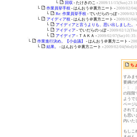
└
回収
- たけきのこ -
2009/11/15(Sun) 23:1
└
作業員挙手枝
- はんおう＠裏方ニート -
2009/02/04
└
Re: 作業員挙手枝
- でいだらのっぽ -
2009/02/
└
アイディア枝
- はんおう＠裏方ニート -
2009/02/04
└
アイディアと言うよりも、思い出しました。
└
アイディア
- でいだらのっぽ -
2009/02/12(Thu
└
アイディア
- ＴＡＫＡ -
2009/02/07(Sat) 01:35
└
作業進行決め。【小会議】
- はんおう＠裏方ニート -
200
└
結果。
- はんおう＠裏方ニート -
2009/02/04(Wed) 0
ち
すみま
要綱の
> １
の段階
ようで
ページ
されて
も思い
内いた
もしこ
ません