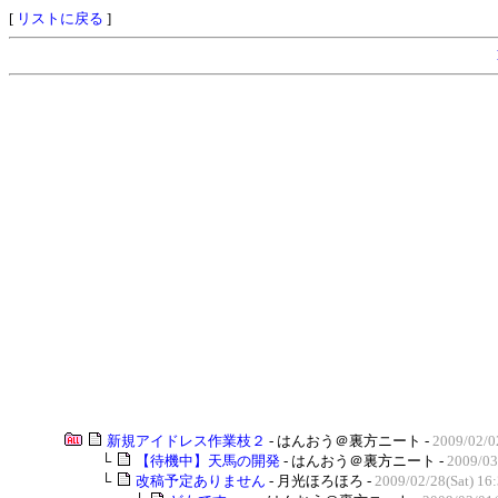
[
リストに戻る
]
新規アイドレス作業枝２
- はんおう＠裏方ニート -
2009/02/0
└
【待機中】天馬の開発
- はんおう＠裏方ニート -
2009/03
└
改稿予定ありません
- 月光ほろほろ -
2009/02/28(Sat) 16