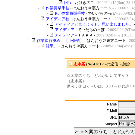
└
回収
- たけきのこ -
2009/11/15(Sun) 23:1
└
作業員挙手枝
- はんおう＠裏方ニート -
2009/02/04
└
Re: 作業員挙手枝
- でいだらのっぽ -
2009/02/
└
アイディア枝
- はんおう＠裏方ニート -
2009/02/04
└
アイディアと言うよりも、思い出しました。
└
アイディア
- でいだらのっぽ -
2009/02/12(Thu
└
アイディア
- ＴＡＫＡ -
2009/02/07(Sat) 01:35
└
作業進行決め。【小会議】
- はんおう＠裏方ニート -
200
└
結果。
- はんおう＠裏方ニート -
2009/02/04(Wed) 0
志水案
(No.4181 への返信) - 慈詠
☆３案のうち、どれがいいですか？
（志水案）
備考：休日くらいは、ふりーだむ許可
Name
E-Mail
URL
Subject