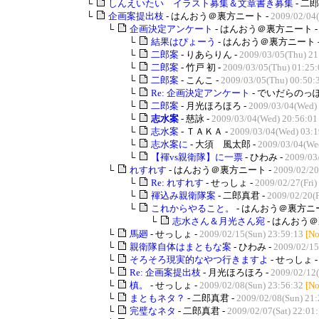
└
しんえいたい イラスト募集＆文章書き募集
- 二郎
└
企画案提出枝
- はんおう＠裏方ニート -
2009/02/04
└
企画決定アンケート
- はんおう＠裏方ニート 
└
結果はぴょーう
- はんおう＠裏方ニート 
└
二郎案
- りあらりん -
2009/03/05(Thu) 21
└
二郎案
- 竹戸 初 -
2009/03/05(Thu) 01:25:
└
二郎案
- こんこ -
2009/03/05(Thu) 00:50:
└
Re: 企画決定アンケート
- でいだらのっぽ
└
二郎案
- 月光ほろほろ -
2009/03/04(Wed)
└
志水案
- 慈詠 -
2009/03/04(Wed) 20:56:01
└
志水案
- ＴＡＫＡ -
2009/03/04(Wed) 03:1
└
志水案に
- 大須 風太郎 -
2009/03/04(We
└
【褌vs親衛隊】に一票
- ひわみ -
2009/03
└
れすれす
- はんおう＠裏方ニート -
2009/02/20
└
Re: れすれす
- せっしょ -
2009/02/27(Fri)
└
褌込み親衛隊案
- 二郎真君 -
2009/02/20(F
└
これからやること。
- はんおう＠裏方ニー
└
志水さん＆月光さん宛
- はんおう＠
└
馬廻
- せっしょ -
2009/02/15(Sun) 23:59:13
[No
└
親衛隊自体はまともな案
- ひわみ -
2009/02/15
└
そろそろ現実的なやつ行きますよ
- せっしょ 
└
Re: 企画案提出枝
- 月光ほろほろ -
2009/02/12(
└
槙。
- せっしょ -
2009/02/08(Sun) 23:56:32
[No
└
まともネタ？
- 二郎真君 -
2009/02/08(Sun) 21:
└
完璧なネタ
- 二郎真君 -
2009/02/07(Sat) 22:01