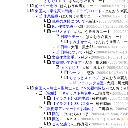
└
どもです＞＜
- はんおう＠裏方ニート -
2009/03/01(
└
前ツリー進捗
- はんおう＠裏方ニート -
2009/02/27(Fri) 
└
東国人＋拳法家＋武繰＋ドラゴンロード
- はんおう＠裏
└
作業要綱
- はんおう＠裏方ニート -
2009/02/27(Fri) 
└
現在の進捗について
- 慈詠 -
2009/06/08(Mon) 
└
Re: 作業要綱
- 化野 -
2009/06/07(Sun) 00:38:45
└
一旦〆ます
- はんおう＠裏方ニート -
2009/03/
└
日時ケテーイ
- はんおう＠裏方ニート -
2
└
すみませーん
- はんおう＠裏方ニー
└
日時
- 大須 風太郎 -
2009/03/10(Tue) 22
└
日時について
- 慈詠 -
2009/03/09(Mon) 0
└
文章作業挙手。
- 慈詠 -
2009/03/01(Sun) 01:20
└
文章書いてみます
- 大須 風太郎 -
2009/03/01
└
あらすじ？
- 大須 風太郎 -
2009/03/04(
└
シーン１
- 慈詠 -
2009/04/04(Sat) 21
└
ちょっとストップ
- はんおう＠裏方
└
フライング自重
- 大須 風太郎
└
東国人＋騎士＋聖騎士＋たけきの親衛隊枝
- はんおう＠
└
【完成】 ＃イラスト募集中
- 二郎真君 -
2009/03/
└
【イラスト】休憩中絵
- 砂神時雨 -
2009/11/18
└
【イラスト】SSポスター
- 砂神時雨 -
2009/11/
└
【親衛隊アンケートのお願い】
- 二郎真君 -
2009/0
└
回答
- でいだらのっぽ -
2009/04/06(Mon) 23:4
└
回答
- ＴＡＫＡ -
2009/03/13(Fri) 01:49:36
[No.
└
こんな感じ
- 二郎真君 -
2009/03/10(Tue) 22:15