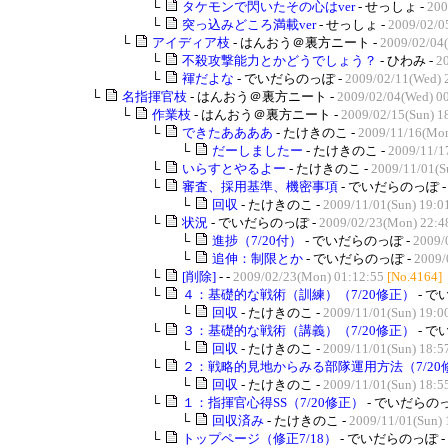
└
タケモンで閃いたその心はver
- せっしょ -
200
└
突っ込みどころ満載ver
- せっしょ -
2009/02/0
└
アイディア枝
- はんおう＠裏方ニート -
2009/02/04
└
不殺攻撃能力とかどうでしょう？
- ひわみ -
20
└
褌だよな
- でいだらのっぽ -
2009/02/11(Wed) 
└
名指揮官枝
- はんおう＠裏方ニート -
2009/02/04(Wed) 0
└
作業枝
- はんおう＠裏方ニート -
2009/02/15(Sun) 1
└
できたああああ
- たけきのこ -
2009/11/16(Mon
└
だーしましたー
- たけきのこ -
2009/11/1
└
いらすとやるよー
- たけきのこ -
2009/11/01(S
└
審査、採用基準、機密事項
- でいだらのっぽ 
└
回収
- たけきのこ -
2009/11/01(Sun) 19:0
└
状況
- でいだらのっぽ -
2009/02/23(Mon) 22:4
└
進捗（7/20付）
- でいだらのっぽ -
2009/
└
追伸：制限とか
- でいだらのっぽ -
2009/
└
[削除]
- -
2009/02/23(Mon) 01:12:55
[No.4164]
└
４：基礎的な戦術（訓練）（7/20修正）
- で
└
回収
- たけきのこ -
2009/11/01(Sun) 19:0
└
３：基礎的な戦術（講義）（7/20修正）
- で
└
回収
- たけきのこ -
2009/11/01(Sun) 18:5
└
２：戦略的見地からみる部隊運用方法（7/20
└
回収
- たけきのこ -
2009/11/01(Sun) 18:5
└
１：指揮官心得SS（7/20修正）
- でいだらのっ
└
回収済み
- たけきのこ -
2009/11/01(Sun) 
└
トップページ（修正7/18）
- でいだらのっぽ -