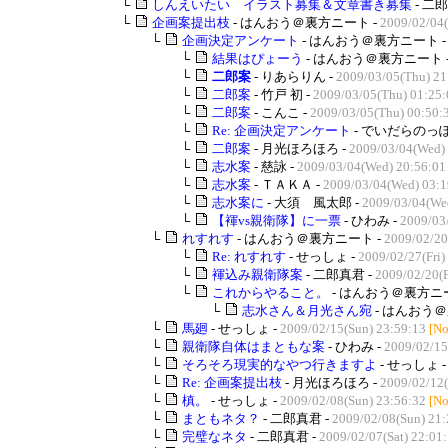
└
しんえいたい イラスト募集＆文章書き募集
- 二郎
└
企画案提出枝
- はんおう＠裏方ニート -
2009/02/04
└
企画決定アンケート
- はんおう＠裏方ニート 
└
結果はぴょーう
- はんおう＠裏方ニート 
└
二郎案
- りあらりん -
2009/03/05(Thu) 21
└
二郎案
- 竹戸 初 -
2009/03/05(Thu) 01:25:
└
二郎案
- こんこ -
2009/03/05(Thu) 00:50:
└
Re: 企画決定アンケート
- でいだらのっぽ
└
二郎案
- 月光ほろほろ -
2009/03/04(Wed)
└
志水案
- 慈詠 -
2009/03/04(Wed) 20:56:01
└
志水案
- ＴＡＫＡ -
2009/03/04(Wed) 03:1
└
志水案に
- 大須 風太郎 -
2009/03/04(We
└
【褌vs親衛隊】に一票
- ひわみ -
2009/03
└
れすれす
- はんおう＠裏方ニート -
2009/02/20
└
Re: れすれす
- せっしょ -
2009/02/27(Fri)
└
褌込み親衛隊案
- 二郎真君 -
2009/02/20(F
└
これからやること。
- はんおう＠裏方ニー
└
志水さん＆月光さん宛
- はんおう＠
└
馬廻
- せっしょ -
2009/02/15(Sun) 23:59:13
[No
└
親衛隊自体はまともな案
- ひわみ -
2009/02/15
└
そろそろ現実的なやつ行きますよ
- せっしょ 
└
Re: 企画案提出枝
- 月光ほろほろ -
2009/02/12(
└
槙。
- せっしょ -
2009/02/08(Sun) 23:56:32
[No
└
まともネタ？
- 二郎真君 -
2009/02/08(Sun) 21:
└
完璧なネタ
- 二郎真君 -
2009/02/07(Sat) 22:01