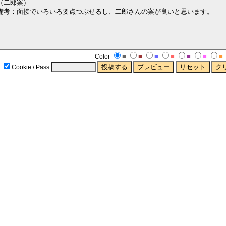
■
■
■
■
■
■
■
Color
Cookie / Pass