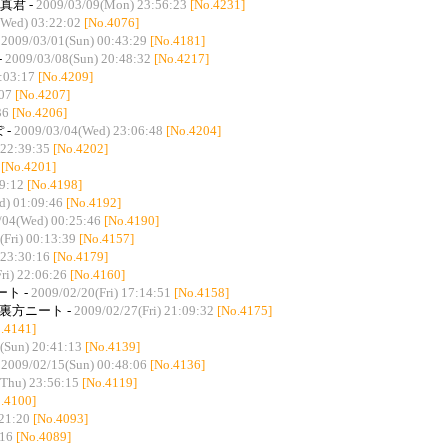
真君 -
2009/03/09(Mon) 23:56:23
[No.4231]
(Wed) 03:22:02
[No.4076]
-
2009/03/01(Sun) 00:43:29
[No.4181]
-
2009/03/08(Sun) 20:48:32
[No.4217]
:03:17
[No.4209]
07
[No.4207]
36
[No.4206]
 -
2009/03/04(Wed) 23:06:48
[No.4204]
 22:39:35
[No.4202]
[No.4201]
9:12
[No.4198]
d) 01:09:46
[No.4192]
/04(Wed) 00:25:46
[No.4190]
(Fri) 00:13:39
[No.4157]
 23:30:16
[No.4179]
ri) 22:06:26
[No.4160]
ト -
2009/02/20(Fri) 17:14:51
[No.4158]
裏方ニート -
2009/02/27(Fri) 21:09:32
[No.4175]
.4141]
(Sun) 20:41:13
[No.4139]
-
2009/02/15(Sun) 00:48:06
[No.4136]
Thu) 23:56:15
[No.4119]
.4100]
21:20
[No.4093]
:16
[No.4089]