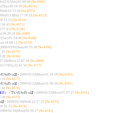
9/02/07(Sat) 01:00:00
[No.4081]
5(Thu) 00:19:19
[No.4078]
(Wed) 03:13:34
[No.4075]
09/02/13(Fri) 17:18:23
[No.4123]
20:12:53
[No.4110]
0:50:43
[No.4071]
8:57:43
[No.4138]
) 00:29:26
[No.4589]
7(Tue) 01:54:49
[No.4590]
un) 19:08:13
[No.4579]
-
2009/03/01(Sun) 00:55:30
[No.4184]
1:43
[No.4578]
8:02
[No.4166]
07/20(Mon) 22:07:59
[No.4468]
02/27(Fri) 22:42:54
[No.4177]
いだらのっぽ -
2009/02/23(Mon) 01:10:18
[No.4163]
0:19
[No.4577]
いだらのっぽ -
2009/02/23(Mon) 01:08:54
[No.4162]
7:43
[No.4576]
修正）
- でいだらのっぽ -
2009/02/23(Mon) 01:07:27
[No.4161]
5:36
[No.4575]
ぽ -
2009/02/18(Wed) 23:17:25
[No.4155]
18:52:23
[No.4574]
2009/02/16(Mon) 00:26:27
[No.4143]