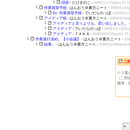
└
回収
- たけきのこ -
2009/11/15(Sun) 23:1
└
作業員挙手枝
- はんおう＠裏方ニート -
2009/02/04
└
Re: 作業員挙手枝
- でいだらのっぽ -
2009/02/
└
アイディア枝
- はんおう＠裏方ニート -
2009/02/04
└
アイディアと言うよりも、思い出しました。
└
アイディア
- でいだらのっぽ -
2009/02/12(Thu
└
アイディア
- ＴＡＫＡ -
2009/02/07(Sat) 01:35
└
作業進行決め。【小会議】
- はんおう＠裏方ニート -
200
└
結果。
- はんおう＠裏方ニート -
2009/02/04(Wed) 0
二
☆３案
（二郎
備考：