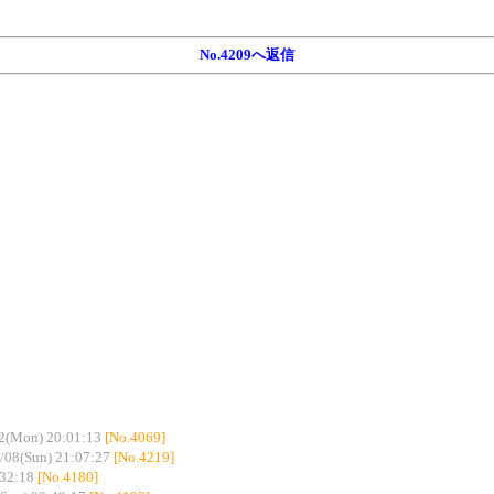
No.4209へ返信
2(Mon) 20:01:13
[No.4069]
/08(Sun) 21:07:27
[No.4219]
:32:18
[No.4180]