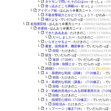
└
タケモンで閃いたその心はver
- せっしょ -
200
└
突っ込みどころ満載ver
- せっしょ -
2009/02/0
└
アイディア枝
- はんおう＠裏方ニート -
2009/02/04
└
不殺攻撃能力とかどうでしょう？
- ひわみ -
20
└
褌だよな
- でいだらのっぽ -
2009/02/11(Wed) 
└
名指揮官枝
- はんおう＠裏方ニート -
2009/02/04(Wed) 0
└
作業枝
- はんおう＠裏方ニート -
2009/02/15(Sun) 1
└
できたああああ
- たけきのこ -
2009/11/16(Mon
└
だーしましたー
- たけきのこ -
2009/11/1
└
いらすとやるよー
- たけきのこ -
2009/11/01(S
└
審査、採用基準、機密事項
- でいだらのっぽ 
└
回収
- たけきのこ -
2009/11/01(Sun) 19:0
└
状況
- でいだらのっぽ -
2009/02/23(Mon) 22:4
└
進捗（7/20付）
- でいだらのっぽ -
2009/
└
追伸：制限とか
- でいだらのっぽ -
2009/
└
[削除]
- -
2009/02/23(Mon) 01:12:55
[No.4164]
└
４：基礎的な戦術（訓練）（7/20修正）
- で
└
回収
- たけきのこ -
2009/11/01(Sun) 19:0
└
３：基礎的な戦術（講義）（7/20修正）
- で
└
回収
- たけきのこ -
2009/11/01(Sun) 18:5
└
２：戦略的見地からみる部隊運用方法（7/20
└
回収
- たけきのこ -
2009/11/01(Sun) 18:5
└
１：指揮官心得SS（7/20修正）
- でいだらのっ
└
回収済み
- たけきのこ -
2009/11/01(Sun) 
└
トップページ（修正7/18）
- でいだらのっぽ -