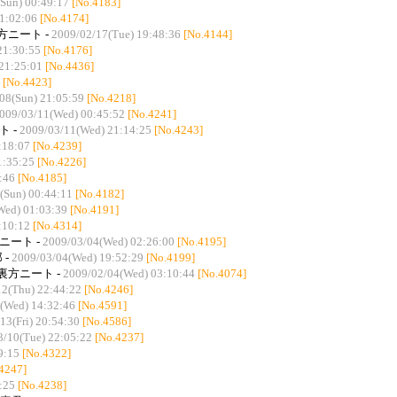
Sun) 00:49:17
[No.4183]
21:02:06
[No.4174]
方ニート -
2009/02/17(Tue) 19:48:36
[No.4144]
21:30:55
[No.4176]
21:25:01
[No.4436]
[No.4423]
08(Sun) 21:05:59
[No.4218]
009/03/11(Wed) 00:45:52
[No.4241]
ト -
2009/03/11(Wed) 21:14:25
[No.4243]
:18:07
[No.4239]
1:35:25
[No.4226]
:46
[No.4185]
(Sun) 00:44:11
[No.4182]
Wed) 01:03:39
[No.4191]
:10:12
[No.4314]
ニート -
2009/03/04(Wed) 02:26:00
[No.4195]
 -
2009/03/04(Wed) 19:52:29
[No.4199]
裏方ニート -
2009/02/04(Wed) 03:10:44
[No.4074]
12(Thu) 22:44:22
[No.4246]
(Wed) 14:32:46
[No.4591]
13(Fri) 20:54:30
[No.4586]
3/10(Tue) 22:05:22
[No.4237]
9:15
[No.4322]
4247]
:25
[No.4238]