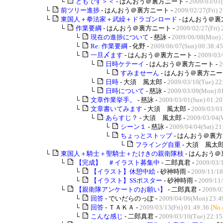
└
どもです＞＜
- はんおう＠裏方ニート -
2009/03/01(
└
前ツリー進捗
- はんおう＠裏方ニート -
2009/02/27(Fri) 
└
東国人＋拳法家＋武繰＋ドラゴンロード
- はんおう＠裏
└
作業要綱
- はんおう＠裏方ニート -
2009/02/27(Fri) 
└
現在の進捗について
- 慈詠 -
2009/06/08(Mon) 
└
Re: 作業要綱
- 化野 -
2009/06/07(Sun) 00:38:45
└
一旦〆ます
- はんおう＠裏方ニート -
2009/03/
└
日時ケテーイ
- はんおう＠裏方ニート -
2
└
すみませーん
- はんおう＠裏方ニー
└
日時
- 大須 風太郎 -
2009/03/10(Tue) 22
└
日時について
- 慈詠 -
2009/03/09(Mon) 0
└
文章作業挙手。
- 慈詠 -
2009/03/01(Sun) 01:20
└
文章書いてみます
- 大須 風太郎 -
2009/03/01
└
あらすじ？
- 大須 風太郎 -
2009/03/04(
└
シーン１
- 慈詠 -
2009/04/04(Sat) 21
└
ちょっとストップ
- はんおう＠裏方
└
フライング自重
- 大須 風太郎
└
東国人＋騎士＋聖騎士＋たけきの親衛隊枝
- はんおう＠
└
【完成】 ＃イラスト募集中
- 二郎真君 -
2009/03/
└
【イラスト】休憩中絵
- 砂神時雨 -
2009/11/18
└
【イラスト】SSポスター
- 砂神時雨 -
2009/11/
└
【親衛隊アンケートのお願い】
- 二郎真君 -
2009/0
└
回答
- でいだらのっぽ -
2009/04/06(Mon) 23:4
└
回答
- ＴＡＫＡ -
2009/03/13(Fri) 01:49:36
[No.
└
こんな感じ
- 二郎真君 -
2009/03/10(Tue) 22:15