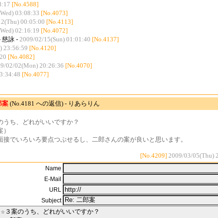
8:17
[No.4588]
(Wed) 03:08:33
[No.4073]
12(Thu) 00:05:00
[No.4113]
(Wed) 02:16:19
[No.4072]
- 慈詠 -
2009/02/15(Sun) 01:01:40
[No.4137]
) 23:56:59
[No.4120]
:20
[No.4082]
9/02/02(Mon) 20:26:36
[No.4070]
3:34:48
[No.4077]
郎案
(No.4181 への返信) - りあらりん
のうち、どれがいいですか？
案）
面接でいろいろ要点つぶせるし、二郎さんの案が良いと思います。
[No.4209]
2009/03/05(Thu) 
Name
E-Mail
URL
Subject