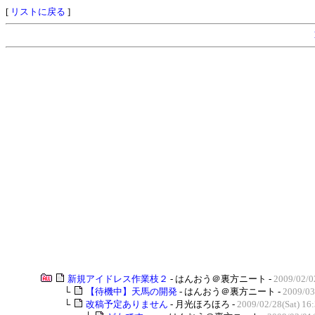
[
リストに戻る
]
新規アイドレス作業枝２
- はんおう＠裏方ニート -
2009/02/0
└
【待機中】天馬の開発
- はんおう＠裏方ニート -
2009/03
└
改稿予定ありません
- 月光ほろほろ -
2009/02/28(Sat) 16