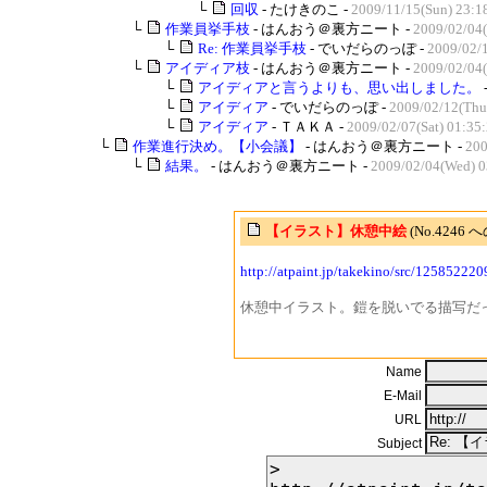
└
回収
- たけきのこ -
2009/11/15(Sun) 23:1
└
作業員挙手枝
- はんおう＠裏方ニート -
2009/02/04
└
Re: 作業員挙手枝
- でいだらのっぽ -
2009/02/
└
アイディア枝
- はんおう＠裏方ニート -
2009/02/04
└
アイディアと言うよりも、思い出しました。
└
アイディア
- でいだらのっぽ -
2009/02/12(Thu
└
アイディア
- ＴＡＫＡ -
2009/02/07(Sat) 01:35
└
作業進行決め。【小会議】
- はんおう＠裏方ニート -
200
└
結果。
- はんおう＠裏方ニート -
2009/02/04(Wed) 0
【イラスト】休憩中絵
(No.4246
http://atpaint.jp/takekino/src/12585222
休憩中イラスト。鎧を脱いでる描写だ
Name
E-Mail
URL
Subject