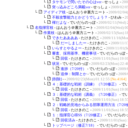
└
タケモンで閃いたその心はver
- せっしょ -
200
└
突っ込みどころ満載ver
- せっしょ -
2009/02/0
└
アイディア枝
- はんおう＠裏方ニート -
2009/02/04
└
不殺攻撃能力とかどうでしょう？
- ひわみ -
20
└
褌だよな
- でいだらのっぽ -
2009/02/11(Wed) 
└
名指揮官枝
- はんおう＠裏方ニート -
2009/02/04(Wed) 0
└
作業枝
- はんおう＠裏方ニート -
2009/02/15(Sun) 1
└
できたああああ
- たけきのこ -
2009/11/16(Mon
└
だーしましたー
- たけきのこ -
2009/11/1
└
いらすとやるよー
- たけきのこ -
2009/11/01(S
└
審査、採用基準、機密事項
- でいだらのっぽ 
└
回収
- たけきのこ -
2009/11/01(Sun) 19:0
└
状況
- でいだらのっぽ -
2009/02/23(Mon) 22:4
└
進捗（7/20付）
- でいだらのっぽ -
2009/
└
追伸：制限とか
- でいだらのっぽ -
2009/
└
[削除]
- -
2009/02/23(Mon) 01:12:55
[No.4164]
└
４：基礎的な戦術（訓練）（7/20修正）
- で
└
回収
- たけきのこ -
2009/11/01(Sun) 19:0
└
３：基礎的な戦術（講義）（7/20修正）
- で
└
回収
- たけきのこ -
2009/11/01(Sun) 18:5
└
２：戦略的見地からみる部隊運用方法（7/20
└
回収
- たけきのこ -
2009/11/01(Sun) 18:5
└
１：指揮官心得SS（7/20修正）
- でいだらのっ
└
回収済み
- たけきのこ -
2009/11/01(Sun) 
└
トップページ（修正7/18）
- でいだらのっぽ -