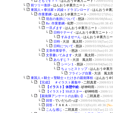
└
どもです＞＜
- はんおう＠裏方ニート -
2009/03/01(
└
前ツリー進捗
- はんおう＠裏方ニート -
2009/02/27(Fri) 
└
東国人＋拳法家＋武繰＋ドラゴンロード
- はんおう＠裏
└
作業要綱
- はんおう＠裏方ニート -
2009/02/27(Fri) 
└
現在の進捗について
- 慈詠 -
2009/06/08(Mon) 
└
Re: 作業要綱
- 化野 -
2009/06/07(Sun) 00:38:45
└
一旦〆ます
- はんおう＠裏方ニート -
2009/03/
└
日時ケテーイ
- はんおう＠裏方ニート -
2
└
すみませーん
- はんおう＠裏方ニー
└
日時
- 大須 風太郎 -
2009/03/10(Tue) 22
└
日時について
- 慈詠 -
2009/03/09(Mon) 0
└
文章作業挙手。
- 慈詠 -
2009/03/01(Sun) 01:20
└
文章書いてみます
- 大須 風太郎 -
2009/03/01
└
あらすじ？
- 大須 風太郎 -
2009/03/04(
└
シーン１
- 慈詠 -
2009/04/04(Sat) 21
└
ちょっとストップ
- はんおう＠裏方
└
フライング自重
- 大須 風太郎
└
東国人＋騎士＋聖騎士＋たけきの親衛隊枝
- はんおう＠
└
【完成】 ＃イラスト募集中
- 二郎真君 -
2009/03/
└
【イラスト】休憩中絵
- 砂神時雨 -
2009/11/18
└
【イラスト】SSポスター
- 砂神時雨 -
2009/11/
└
【親衛隊アンケートのお願い】
- 二郎真君 -
2009/0
└
回答
- でいだらのっぽ -
2009/04/06(Mon) 23:4
└
回答
- ＴＡＫＡ -
2009/03/13(Fri) 01:49:36
[No.
└
こんな感じ
- 二郎真君 -
2009/03/10(Tue) 22:15