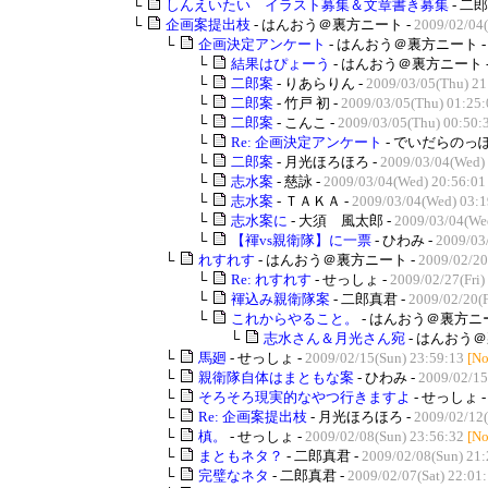
└
しんえいたい イラスト募集＆文章書き募集
- 二郎
└
企画案提出枝
- はんおう＠裏方ニート -
2009/02/04
└
企画決定アンケート
- はんおう＠裏方ニート 
└
結果はぴょーう
- はんおう＠裏方ニート 
└
二郎案
- りあらりん -
2009/03/05(Thu) 21
└
二郎案
- 竹戸 初 -
2009/03/05(Thu) 01:25:
└
二郎案
- こんこ -
2009/03/05(Thu) 00:50:
└
Re: 企画決定アンケート
- でいだらのっぽ
└
二郎案
- 月光ほろほろ -
2009/03/04(Wed)
└
志水案
- 慈詠 -
2009/03/04(Wed) 20:56:01
└
志水案
- ＴＡＫＡ -
2009/03/04(Wed) 03:1
└
志水案に
- 大須 風太郎 -
2009/03/04(We
└
【褌vs親衛隊】に一票
- ひわみ -
2009/03
└
れすれす
- はんおう＠裏方ニート -
2009/02/20
└
Re: れすれす
- せっしょ -
2009/02/27(Fri)
└
褌込み親衛隊案
- 二郎真君 -
2009/02/20(F
└
これからやること。
- はんおう＠裏方ニー
└
志水さん＆月光さん宛
- はんおう＠
└
馬廻
- せっしょ -
2009/02/15(Sun) 23:59:13
[No
└
親衛隊自体はまともな案
- ひわみ -
2009/02/15
└
そろそろ現実的なやつ行きますよ
- せっしょ 
└
Re: 企画案提出枝
- 月光ほろほろ -
2009/02/12(
└
槙。
- せっしょ -
2009/02/08(Sun) 23:56:32
[No
└
まともネタ？
- 二郎真君 -
2009/02/08(Sun) 21:
└
完璧なネタ
- 二郎真君 -
2009/02/07(Sat) 22:01