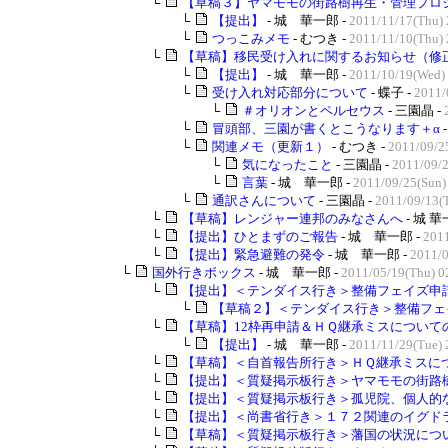
└
【草稿３】ヤマモモの街路樹再生・管理プロジェ
└
【提出】
- 城 華一郎 -
2011/11/17(Thu) 
└
つっこみメモ
- むつき -
2011/11/10(Thu) 
└
【草稿】移民受け入れに関するお知らせ（修
└
【提出】
- 城 華一郎 -
2011/10/19(Wed)
└
受け入れ対応部分について
- 蝶子 -
2011/
└
＃オリオンとペルセウス
- 三園晶 -
└
冒頭部、三園が書くとこうなります＋α
└
関連メモ（更新１）
- むつき -
2011/09/2
└
気になったこと
- 三園晶 -
2011/09/
└
言葉
- 城 華一郎 -
2011/09/25(Sun)
└
通訳さんについて
- 三園晶 -
2011/09/13(T
└
【草稿】レンジャー連邦のみなさんへ
- 城 華
└
【提出】ひとまずのご報告
- 城 華一郎 -
201
└
【提出】緊急避難の発令
- 城 華一郎 -
2011/0
└
国外行きボックス
- 城 華一郎 -
2011/05/19(Thu) 0
└
【提出】＜テンダイス行き＞整備フェイズ申
└
【草稿２】＜テンダイス行き＞整備フェ
└
【草稿】12枠再申請＆ＨＱ継承ミスについて
└
【提出】
- 城 華一郎 -
2011/11/29(Tue) 
└
【草稿】＜自首報告所行き＞ＨＱ継承ミスについ
└
【提出】＜質疑掲示板行き＞ヤマモモの街路樹の
└
【提出】＜質疑掲示板行き＞孤児院、個人的な事
└
【提出】＜尚書省行き＞１７２関連のイグドラシ
└
【草稿】＜質疑掲示板行き＞藩国の状況につ