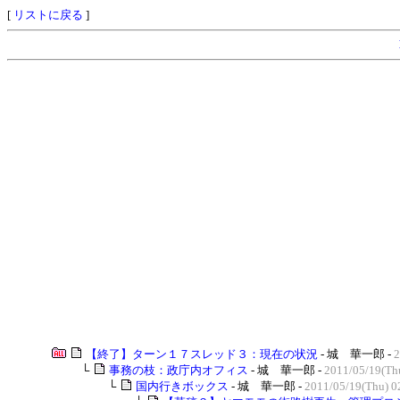
[
リストに戻る
]
【終了】ターン１７スレッド３：現在の状況
- 城 華一郎 -
2
└
事務の枝：政庁内オフィス
- 城 華一郎 -
2011/05/19(Th
└
国内行きボックス
- 城 華一郎 -
2011/05/19(Thu) 0