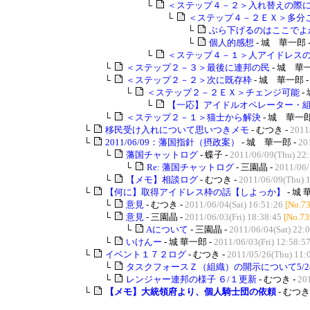
└
＜ステップ４－２＞入れ替えの際にポ
└
＜ステップ４－２ＥＸ＞多分
└
ぶら下げるのはここでよ
└
個人的感想
- 城 華一郎 
└
＜ステップ４－１＞人アイドレス
└
＜ステップ２－３＞最後に連邦の民
- 城 華一
└
＜ステップ２－２＞次に既存枠
- 城 華一郎 
└
＜ステップ２－２ＥＸ＞チェンジ可能
-
└
【一応】アイドルオペレーター・組込
└
＜ステップ２－１＞猫士から解決
- 城 華一郎
└
移民受け入れについて思いつきメモ
- むつき -
2011
└
2011/06/09：藩国指針（摂政案）
- 城 華一郎 -
20
└
藩国チャットログ
- 蝶子 -
2011/06/09(Thu) 22
└
Re: 藩国チャットログ
- 三園晶 -
2011/06/
└
【メモ】相談ログ
- むつき -
2011/06/09(Thu) 
└
【何に】取得アイドレス枠の話【しよっか】
- 城 
└
意見
- むつき -
2011/06/04(Sat) 16:51:26
[No.7
└
意見
- 三園晶 -
2011/06/03(Fri) 18:38:45
[No.73
└
Aについて
- 三園晶 -
2011/06/04(Sat) 22:
└
いけんー
- 城 華一郎 -
2011/06/03(Fri) 12:58:5
└
イベント１７２ログ
- むつき -
2011/05/26(Thu) 11:
└
タスクフォースＺ（組織）の開示について5/2
└
レンジャー連邦の様子 ６/１更新
- むつき -
201
└
【メモ】大統領府より、個人騎士団の依頼
- むつき