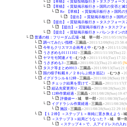
└
【草稿】＜質疑投稿版行き＞タスクフォース
└
【草稿】＜質疑掲示板行き＞国民の安否と滅亡判
└
Re: 【草稿】＜質疑掲示板行き＞国民の安
└
【提出】＜質疑掲示板行き＞国民の安
└
【提出】＜質疑掲示板行き＞タスクフォースＺ（
└
【提出】＜質疑掲示板行き＞タスクフォー
└
【提出】＜質疑掲示板行き＞バレンタインの加護
└
普通の枝：フリーダム広場
- 城 華一郎 -
2011/05/19(Th
└
調べてみたい指標
- 三園晶 -
2011/12/09(Fri) 23:58:
└
今年もクリスマス企画考え中
- むつき -
2011/11/28
└
うさぎめも01111102
- 三園晶 -
2011/11/10(Thu) 22
└
ヤマモモ関連メモ
- むつき -
2011/11/01(Tue) 17:32
└
うさぎめも3
- 三園晶 -
2011/09/22(Thu) 23:40:05
[N
└
タスク等まとめ0913
- 三園晶 -
2011/09/13(Tue) 21:
└
国の様子転載８／２８(らぶ焼き追記）
- むつき -
2
└
イグドラシル＆12枠
- 三園晶 -
2011/08/28(Sun) 19:
└
チェック結果を受けて
- 三園晶 -
2011/11/17(T
└
組込先変更周り
- 三園晶 -
2011/08/28(Sun) 20:
└
12枠作業経過
- 三園晶 -
2011/08/28(Sun) 19:47
└
評価値ー
- 城 華一郎 -
2011/08/30(Tue) 
└
イグドラシル作業経過
- 三園晶 -
2011/08/28(S
└
施設
- 三園晶 -
2011/08/28(Sun) 22:29:16
└
【１２枠】＜ステップ１＞単純に置き換えよう
- 
└
＜ステップ３＞結局どうなった？
- 城 華一郎
└
＜ステップ４＞で、人アイドレスの入れ替