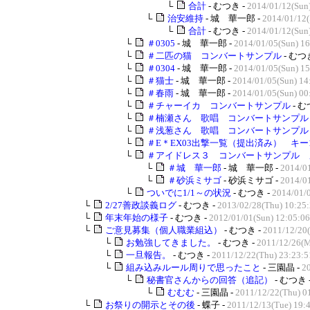
└
合計
- むつき -
2014/01/12(Sun
└
治安維持
- 城 華一郎 -
2014/01/12(
└
合計
- むつき -
2014/01/12(Sun
└
＃0305
- 城 華一郎 -
2014/01/05(Sun) 16
└
＃二匹の猫 コンバートサンプル
- むつ
└
＃0304
- 城 華一郎 -
2014/01/05(Sun) 15
└
＃猫士
- 城 華一郎 -
2014/01/05(Sun) 14
└
＃春雨
- 城 華一郎 -
2014/01/05(Sun) 00
└
＃チャーイカ コンバートサンプル
- む
└
＃楠瀬さん 歌唱 コンバートサンプル
└
＃浅葱さん 歌唱 コンバートサンプル
└
＃E＊EX03出撃一覧（提出済み） キー1
└
＃アイドレス３ コンバートサンプル 
└
＃城 華一郎
- 城 華一郎 -
2014/01
└
＃砂浜ミサゴ
- 砂浜ミサゴ -
2014/01
└
ついでに1/1～の状況
- むつき -
2014/01/
└
2/27善政談義ログ
- むつき -
2013/02/28(Thu) 10:25
└
年末年始の様子
- むつき -
2012/01/01(Sun) 12:05:06
└
ご意見募集（個人職業組込）
- むつき -
2011/12/20(
└
お勉強してきました。
- むつき -
2011/12/26(M
└
一旦報告。
- むつき -
2011/12/22(Thu) 23:23:5
└
組み込みルール周りで思ったこと
- 三園晶 -
2
└
秘書官さんからの回答（追記）
- むつき 
└
むむむ
- 三園晶 -
2011/12/22(Thu) 0
└
お祭りの開示とその後
- 蝶子 -
2011/12/13(Tue) 19: