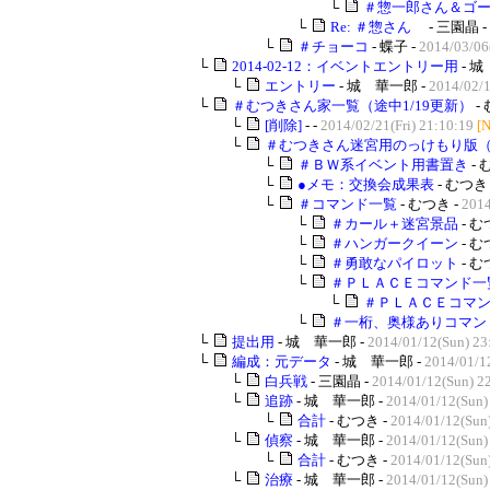
└
＃惣一郎さん＆ゴ
└
Re: ＃惣さん
- 三園晶 -
└
＃チョーコ
- 蝶子 -
2014/03/06
└
2014-02-12：イベントエントリー用
- 城
└
エントリー
- 城 華一郎 -
2014/02/1
└
＃むつきさん家一覧（途中1/19更新）
-
└
[削除]
- -
2014/02/21(Fri) 21:10:19
[
└
＃むつきさん迷宮用のっけもり版
└
＃ＢＷ系イベント用書置き
- 
└
●メモ：交換会成果表
- むつき 
└
＃コマンド一覧
- むつき -
2014
└
＃カール＋迷宮景品
- む
└
＃ハンガークイーン
- む
└
＃勇敢なパイロット
- む
└
＃ＰＬＡＣＥコマンド一
└
＃ＰＬＡＣＥコマン
└
＃一桁、奥様ありコマン
└
提出用
- 城 華一郎 -
2014/01/12(Sun) 23
└
編成：元データ
- 城 華一郎 -
2014/01/1
└
白兵戦
- 三園晶 -
2014/01/12(Sun) 2
└
追跡
- 城 華一郎 -
2014/01/12(Sun)
└
合計
- むつき -
2014/01/12(Sun
└
偵察
- 城 華一郎 -
2014/01/12(Sun)
└
合計
- むつき -
2014/01/12(Sun
└
治療
- 城 華一郎 -
2014/01/12(Sun)