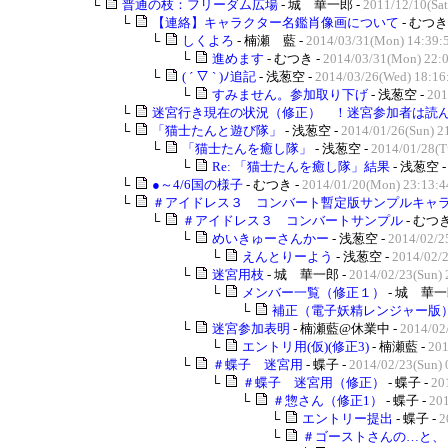
└
普通の枝：フリーダム広場
- 城 華一郎 -
2011/12/10(Sat
└
【連絡】キャラクター名鑑肖像画について
- むつき
└
しくよろ
- 楠瀬 藍 -
2014/03/31(Mon) 14:39:
└
進めます
- むつき -
2014/03/31(Mon) 22:
└
( ´ ▽ ` )ﾉ追記
- 浅葱空 -
2014/03/26(Wed) 18:16
└
すみません。参加取り下げ
- 浅葱空 -
201
└
迷宮行き現在の状況（修正） ！迷宮参加者は読んで
└
「猫士たんと遊び隊」
- 浅葱空 -
2014/01/26(Sun) 2
└
「猫士たんを癒し隊」
- 浅葱空 -
2014/01/28(T
└
Re: 「猫士たんを癒し隊」結果
- 浅葱空 
└
●～4/6国の様子
- むつき -
2014/01/20(Mon) 23:13:4
└
＃アイドレス３ コンバート暫定版サンプルキャラク
└
＃アイドレス３ コンバートサンプル
- むつき
└
めいきゅーさんかー
- 浅葱空 -
2014/02/2
└
えんとりーよう
- 浅葱空 -
2014/02/2
└
迷宮用枝
- 城 華一郎 -
2014/02/23(Sun) 
└
メンバー一覧（修正１）
- 城 華一
└
補正（電子妖精レンジャー版
└
迷宮参加表明
- 楠瀬藍@休業中 -
2014/02
└
エントリ用(仮)(修正3)
- 楠瀬藍 -
201
└
＃蝶子 迷宮用
- 蝶子 -
2014/02/23(Sun) 
└
＃蝶子 迷宮用（修正）
- 蝶子 -
20
└
＃惣さん（修正1）
- 蝶子 -
201
└
エントリー提出
- 蝶子 -
2
└
＃ゴーストさんの…と、