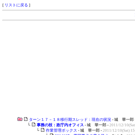
[
リストに戻る
]
ターン１７－１８移行期スレッド：現在の状況
- 城 華一郎 
└
事務の枝：政庁内オフィス
- 城 華一郎 -
2011/12/10(Sat
└
作業管理ボックス
- 城 華一郎 -
2011/12/10(Sat) 15