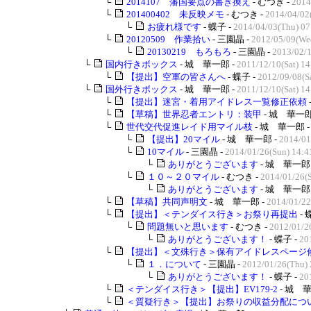
└
2014107 藩国要点の書き換え
- むつき -
2014
└
201400402 未反映メモ
- むつき -
2014/04/02
└
お疲れ様です
- 蝶子 -
2014/04/03(Thu) 07
└
20120509 作業拾い
- 三園晶 -
2012/05/09(We
└
20130219 もろもろ
- 三園晶 -
2013/02/1
└
国内行きボックス
- 城 華一郎 -
2011/12/10(Sat) 14
└
【提出】空軍の皆さんへ
- 蝶子 -
2012/09/08(Sa
└
国外行きボックス
- 城 華一郎 -
2011/12/10(Sat) 14
└
【提出】迷宮・着用アイドレス一覧修正依頼
└
【草稿】世界忍者エントリ：装甲
- 城 華一郎
└
世代交代促進レイド用マイル枝
- 城 華一郎 
└
【提出】20マイル
- 城 華一郎 -
2014/01
└
10マイル
- 三園晶 -
2014/01/26(Sun) 14:4
└
ありがとうございます
- 城 華一郎 
└
１０～２０マイル
- むつき -
2014/01/26(S
└
ありがとうございます
- 城 華一郎 
└
【草稿】共同声明文
- 城 華一郎 -
2014/01/22
└
【提出】＜テンダイス行き＞お祭り再提出
- 
└
問題無いと思います
- むつき -
2012/01/2
└
ありがとうございます！
- 蝶子 -
20
└
【提出】＜文殊行き＞保有アイドレスページ
└
１．について
- 三園晶 -
2012/01/26(Thu) 
└
ありがとうございます！
- 蝶子 -
20
└
＜テンダイス行き＞【提出】EV179-2
- 城 華
└
＜質疑行き＞【提出】お祭りの収益分配につ