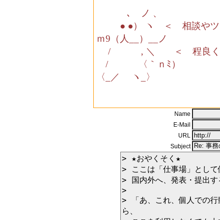
､ ノ 、
● ●） ヽ ＜ 相談やツ
ｍ9（人__）__ノ
/ , ＼ ＜ 程良く
/ 〈｀ｎﾐ）
〈_／ ヽ_〉
Name
E-Mail
URL
Subject