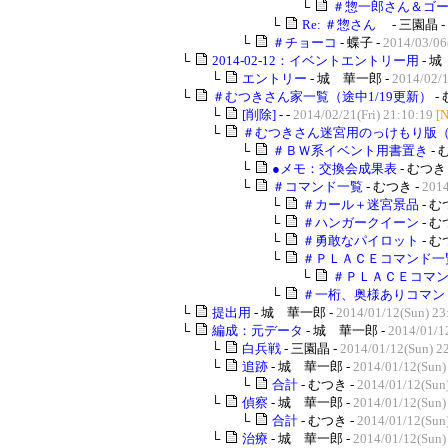
└
＃惣一郎さん＆ゴ
└
Re: ＃惣さん
- 三園晶 -
└
＃チョーコ
- 蝶子 -
2014/03/06
└
2014-02-12：イベントエントリー用
- 城
└
エントリー
- 城 華一郎 -
2014/02/1
└
＃むつきさん家一覧（途中1/19更新）
-
└
[削除]
- -
2014/02/21(Fri) 21:10:19
[
└
＃むつきさん迷宮用のっけもり版
└
＃ＢＷ系イベント用書置き
- 
└
●メモ：交換会成果表
- むつき 
└
＃コマンド一覧
- むつき -
2014
└
＃カール＋迷宮景品
- む
└
＃ハンガークイーン
- む
└
＃勇敢なパイロット
- む
└
＃ＰＬＡＣＥコマンド一
└
＃ＰＬＡＣＥコマン
└
＃一桁、奥様ありコマン
└
提出用
- 城 華一郎 -
2014/01/12(Sun) 23
└
編成：元データ
- 城 華一郎 -
2014/01/1
└
白兵戦
- 三園晶 -
2014/01/12(Sun) 2
└
追跡
- 城 華一郎 -
2014/01/12(Sun)
└
合計
- むつき -
2014/01/12(Sun
└
偵察
- 城 華一郎 -
2014/01/12(Sun)
└
合計
- むつき -
2014/01/12(Sun
└
治療
- 城 華一郎 -
2014/01/12(Sun)