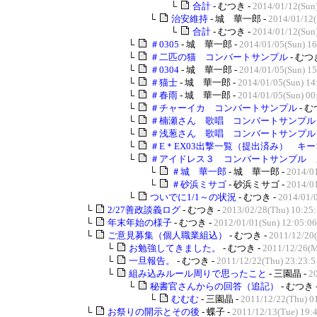
└
合計
- むつき -
2014/01/12(Sun
└
治安維持
- 城 華一郎 -
2014/01/12(
└
合計
- むつき -
2014/01/12(Sun
└
＃0305
- 城 華一郎 -
2014/01/05(Sun) 16
└
＃二匹の猫 コンバートサンプル
- むつ
└
＃0304
- 城 華一郎 -
2014/01/05(Sun) 15
└
＃猫士
- 城 華一郎 -
2014/01/05(Sun) 14
└
＃春雨
- 城 華一郎 -
2014/01/05(Sun) 00
└
＃チャーイカ コンバートサンプル
- む
└
＃楠瀬さん 歌唱 コンバートサンプル
└
＃浅葱さん 歌唱 コンバートサンプル
└
＃E＊EX03出撃一覧（提出済み） キー1
└
＃アイドレス３ コンバートサンプル 
└
＃城 華一郎
- 城 華一郎 -
2014/01
└
＃砂浜ミサゴ
- 砂浜ミサゴ -
2014/01
└
ついでに1/1～の状況
- むつき -
2014/01/
└
2/27善政談義ログ
- むつき -
2013/02/28(Thu) 10:25
└
年末年始の様子
- むつき -
2012/01/01(Sun) 12:05:06
└
ご意見募集（個人職業組込）
- むつき -
2011/12/20(
└
お勉強してきました。
- むつき -
2011/12/26(M
└
一旦報告。
- むつき -
2011/12/22(Thu) 23:23:5
└
組み込みルール周りで思ったこと
- 三園晶 -
2
└
秘書官さんからの回答（追記）
- むつき 
└
むむむ
- 三園晶 -
2011/12/22(Thu) 0
└
お祭りの開示とその後
- 蝶子 -
2011/12/13(Tue) 19: