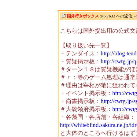
国外行きボックス
(No.7633 への返信)
こちらは国外提出用の公式文
【取り扱い先一覧】
・テンダイス：
http://blog.tend
・質疑掲示板：
http://cwtg.jp/
＃ターン１８は質疑機能がほ
＃ｒ：等のゲーム処理は通常
＃理由は宰相が敵に狙われて
・イベント掲示板：
http://cwt
・尚書掲示板：
http://cwtg.jp
＃大統領府掲示板：
http://cwt
・各藩国・各店舗・各組織：
http://whiteblind.sakura.ne.jp/i
と大体のところへ行けるはず