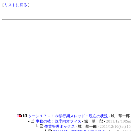
[
リストに戻る
]
ターン１７－１８移行期スレッド：現在の状況
- 城 華一郎 
└
事務の枝：政庁内オフィス
- 城 華一郎 -
2011/12/10(Sat
└
作業管理ボックス
- 城 華一郎 -
2011/12/10(Sat) 15