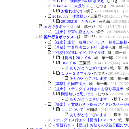
└
2014107 藩国要点の書き換え
- むつき -
2014
└
201400402 未反映メモ
- むつき -
2014/04/02
└
お疲れ様です
- 蝶子 -
2014/04/03(Thu) 07
└
20120509 作業拾い
- 三園晶 -
2012/05/09(We
└
20130219 もろもろ
- 三園晶 -
2013/02/1
└
国内行きボックス
- 城 華一郎 -
2011/12/10(Sat) 14
└
【提出】空軍の皆さんへ
- 蝶子 -
2012/09/08(Sa
└
国外行きボックス
- 城 華一郎 -
2011/12/10(Sat) 14
└
【提出】迷宮・着用アイドレス一覧修正依頼
└
【草稿】世界忍者エントリ：装甲
- 城 華一郎
└
世代交代促進レイド用マイル枝
- 城 華一郎 
└
【提出】20マイル
- 城 華一郎 -
2014/01
└
10マイル
- 三園晶 -
2014/01/26(Sun) 14:4
└
ありがとうございます
- 城 華一郎 
└
１０～２０マイル
- むつき -
2014/01/26(S
└
ありがとうございます
- 城 華一郎 
└
【草稿】共同声明文
- 城 華一郎 -
2014/01/22
└
【提出】＜テンダイス行き＞お祭り再提出
- 
└
問題無いと思います
- むつき -
2012/01/2
└
ありがとうございます！
- 蝶子 -
20
└
【提出】＜文殊行き＞保有アイドレスページ
└
１．について
- 三園晶 -
2012/01/26(Thu) 
└
ありがとうございます！
- 蝶子 -
20
└
＜テンダイス行き＞【提出】EV179-2
- 城 華
└
＜質疑行き＞【提出】お祭りの収益分配につ