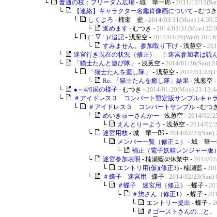
└
普通の枝：フリーダム広場
- 城 華一郎 -
2011/12/10(Sat
└
【連絡】キャラクター名鑑肖像画について
- むつき
└
しくよろ
- 楠瀬 藍 -
2014/03/31(Mon) 14:39:
└
進めます
- むつき -
2014/03/31(Mon) 22:
└
( ´ ▽ ` )ﾉ追記
- 浅葱空 -
2014/03/26(Wed) 18:16
└
すみません。参加取り下げ
- 浅葱空 -
201
└
迷宮行き現在の状況（修正） ！迷宮参加者は読んで
└
「猫士たんと遊び隊」
- 浅葱空 -
2014/01/26(Sun) 2
└
「猫士たんを癒し隊」
- 浅葱空 -
2014/01/28(T
└
Re: 「猫士たんを癒し隊」結果
- 浅葱空 
└
●～4/6国の様子
- むつき -
2014/01/20(Mon) 23:13:4
└
＃アイドレス３ コンバート暫定版サンプルキャラク
└
＃アイドレス３ コンバートサンプル
- むつき
└
めいきゅーさんかー
- 浅葱空 -
2014/02/2
└
えんとりーよう
- 浅葱空 -
2014/02/2
└
迷宮用枝
- 城 華一郎 -
2014/02/23(Sun) 
└
メンバー一覧（修正１）
- 城 華一
└
補正（電子妖精レンジャー版
└
迷宮参加表明
- 楠瀬藍@休業中 -
2014/02
└
エントリ用(仮)(修正3)
- 楠瀬藍 -
201
└
＃蝶子 迷宮用
- 蝶子 -
2014/02/23(Sun) 
└
＃蝶子 迷宮用（修正）
- 蝶子 -
20
└
＃惣さん（修正1）
- 蝶子 -
201
└
エントリー提出
- 蝶子 -
2
└
＃ゴーストさんの…と、