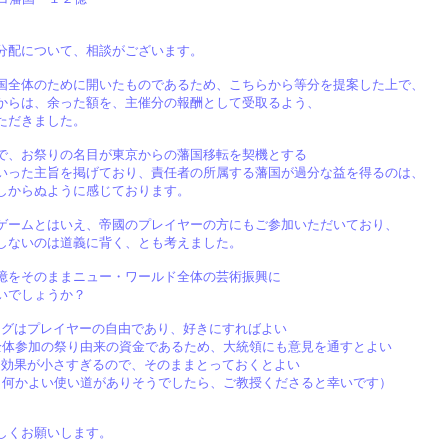
分配について、相談がございます。
国全体のために開いたものであるため、こちらから等分を提案した上で、
からは、余った額を、主催分の報酬として受取るよう、
ただきました。
で、お祭りの名目が東京からの藩国移転を契機とする
いった主旨を掲げており、責任者の所属する藩国が過分な益を得るのは、
しからぬように感じております。
ゲームとはいえ、帝國のプレイヤーの方にもご参加いただいており、
しないのは道義に背く、とも考えました。
億をそのままニュー・ワールド全体の芸術振興に
いでしょうか？
ングはプレイヤーの自由であり、好きにすればよい
全体参加の祭り由来の資金であるため、大統領にも意見を通すとよい
は効果が小さすぎるので、そのままとっておくとよい
（何かよい使い道がありそうでしたら、ご教授くださると幸いです）
しくお願いします。