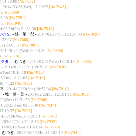
) 14:36:00
[No.7632]
 -
2014/03/26(Wed) 12:29:22
[No.7945]
59
[No.7950]
03:00
[No.7951]
:57
[No.7946]
4/03/28(Fri) 21:38:38
[No.7948]
ね...
- 城 華一郎 -
2014/02/27(Thu) 23:27:33
[No.7920]
1:32:27
[No.7880]
ue) 23:05:57
[No.7885]
-
2014/01/29(Wed) 00:15:36
[No.7886]
4
[No.7870]
タ...
- むつき -
2014/01/01(Wed) 13:18:18
[No.7835]
 -
2014/01/02(Thu) 00:20:11
[No.7836]
5(Tue) 10:16:18
[No.7915]
5(Tue) 10:21:05
[No.7916]
20:44:23
[No.7909]
郎 -
2014/02/23(Sun) 20:57:34
[No.7910]
）
- 城 華一郎 -
2014/02/23(Sun) 21:01:11
[No.7911]
/23(Sun) 11:31:56
[No.7908]
4/02/25(Tue) 02:37:49
[No.7914]
03:10:37
[No.7907]
14/02/24(Mon) 00:25:01
[No.7912]
4/03/06(Thu) 02:18:13
[No.7932]
014/03/19(Wed) 01:43:14
[No.7943]
- むつき -
2014/03/17(Mon) 14:05:19
[No.7941]