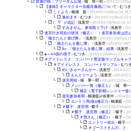
└
普通の枝：フリーダム広場
- 城 華一郎 -
2011/12/10(Sat
└
【連絡】キャラクター名鑑肖像画について
- むつき
└
しくよろ
- 楠瀬 藍 -
2014/03/31(Mon) 14:39:
└
進めます
- むつき -
2014/03/31(Mon) 22:
└
( ´ ▽ ` )ﾉ追記
- 浅葱空 -
2014/03/26(Wed) 18:16
└
すみません。参加取り下げ
- 浅葱空 -
201
└
迷宮行き現在の状況（修正） ！迷宮参加者は読んで
└
「猫士たんと遊び隊」
- 浅葱空 -
2014/01/26(Sun) 2
└
「猫士たんを癒し隊」
- 浅葱空 -
2014/01/28(T
└
Re: 「猫士たんを癒し隊」結果
- 浅葱空 
└
●～4/6国の様子
- むつき -
2014/01/20(Mon) 23:13:4
└
＃アイドレス３ コンバート暫定版サンプルキャラク
└
＃アイドレス３ コンバートサンプル
- むつき
└
めいきゅーさんかー
- 浅葱空 -
2014/02/2
└
えんとりーよう
- 浅葱空 -
2014/02/2
└
迷宮用枝
- 城 華一郎 -
2014/02/23(Sun) 
└
メンバー一覧（修正１）
- 城 華一
└
補正（電子妖精レンジャー版
└
迷宮参加表明
- 楠瀬藍@休業中 -
2014/02
└
エントリ用(仮)(修正3)
- 楠瀬藍 -
201
└
＃蝶子 迷宮用
- 蝶子 -
2014/02/23(Sun) 
└
＃蝶子 迷宮用（修正）
- 蝶子 -
20
└
＃惣さん（修正1）
- 蝶子 -
201
└
エントリー提出
- 蝶子 -
2
└
＃ゴーストさんの…と、