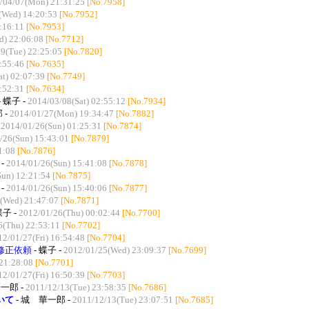
/04/07(Mon) 21:31:25
[No.7958]
(Wed) 14:20:53
[No.7952]
:16:11
[No.7953]
d) 22:06:08
[No.7712]
9(Tue) 22:25:05
[No.7820]
:55:46
[No.7635]
t) 02:07:39
[No.7749]
:52:31
[No.7634]
- 蝶子 -
2014/03/08(Sat) 02:55:12
[No.7934]
 -
2014/01/27(Mon) 19:34:47
[No.7882]
-
2014/01/26(Sun) 01:25:31
[No.7874]
/26(Sun) 15:43:01
[No.7879]
1:08
[No.7876]
-
2014/01/26(Sun) 15:41:08
[No.7878]
un) 12:21:54
[No.7875]
-
2014/01/26(Sun) 15:40:06
[No.7877]
(Wed) 21:47:07
[No.7871]
蝶子 -
2012/01/26(Thu) 00:02:44
[No.7700]
6(Thu) 22:53:11
[No.7702]
12/01/27(Fri) 16:54:48
[No.7704]
修正依頼
- 蝶子 -
2012/01/25(Wed) 23:09:37
[No.7699]
21:28:08
[No.7701]
12/01/27(Fri) 16:50:39
[No.7703]
一郎 -
2011/12/13(Tue) 23:58:35
[No.7686]
いて
- 城 華一郎 -
2011/12/13(Tue) 23:07:51
[No.7685]