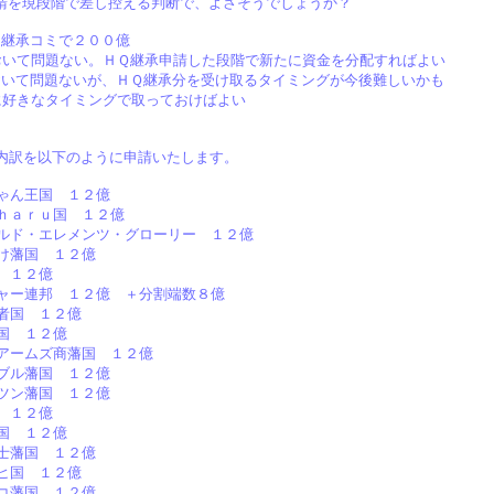
請を現段階で差し控える判断で、よさそうでしょうか？
も継承コミで２００億
おいて問題ない。ＨＱ継承申請した段階で新たに資金を分配すればよい
おいて問題ないが、ＨＱ継承分を受け取るタイミングが今後難しいかも
に好きなタイミングで取っておけばよい
内訳を以下のように申請いたします。
にゃん王国 １２億
ｉｈａｒｕ国 １２億
ールド・エレメンツ・グローリー １２億
よけ藩国 １２億
国 １２億
ジャー連邦 １２億 ＋分割端数８億
忍者国 １２億
藩国 １２億
ワアームズ商藩国 １２億
ーブル藩国 １２億
ウツン藩国 １２億
国 １２億
王国 １２億
騎士藩国 １２億
マヒ国 １２億
ネコ藩国 １２億