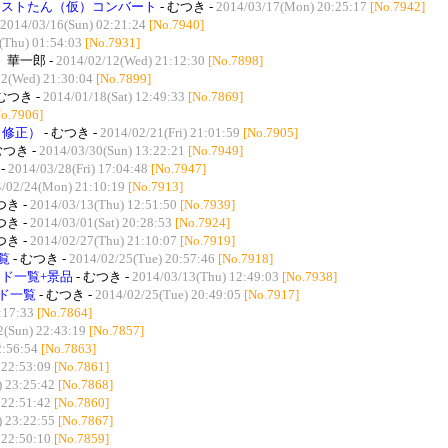
ーストたん（仮）コンバート
- むつき -
2014/03/17(Mon) 20:25:17
[No.7942]
2014/03/16(Sun) 02:21:24
[No.7940]
(Thu) 01:54:03
[No.7931]
 華一郎 -
2014/02/12(Wed) 21:12:30
[No.7898]
2(Wed) 21:30:04
[No.7899]
 むつき -
2014/01/18(Sat) 12:49:33
[No.7869]
No.7906]
（修正）
- むつき -
2014/02/21(Fri) 21:01:59
[No.7905]
むつき -
2014/03/30(Sun) 13:22:21
[No.7949]
-
2014/03/28(Fri) 17:04:48
[No.7947]
/02/24(Mon) 21:10:19
[No.7913]
つき -
2014/03/13(Thu) 12:51:50
[No.7939]
つき -
2014/03/01(Sat) 20:28:53
[No.7924]
つき -
2014/02/27(Thu) 21:10:07
[No.7919]
覧
- むつき -
2014/02/25(Tue) 20:57:46
[No.7918]
ド一覧+景品
- むつき -
2014/03/13(Thu) 12:49:03
[No.7938]
ド一覧
- むつき -
2014/02/25(Tue) 20:49:05
[No.7917]
:17:33
[No.7864]
2(Sun) 22:43:19
[No.7857]
2:56:54
[No.7863]
 22:53:09
[No.7861]
) 23:25:42
[No.7868]
 22:51:42
[No.7860]
) 23:22:55
[No.7867]
 22:50:10
[No.7859]