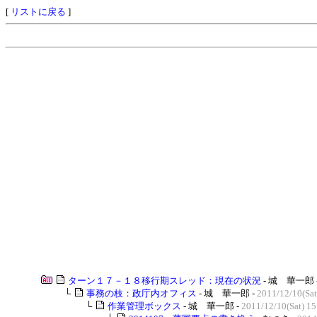
[
リストに戻る
]
ターン１７－１８移行期スレッド：現在の状況
- 城 華一郎 
└
事務の枝：政庁内オフィス
- 城 華一郎 -
2011/12/10(Sat
└
作業管理ボックス
- 城 華一郎 -
2011/12/10(Sat) 15