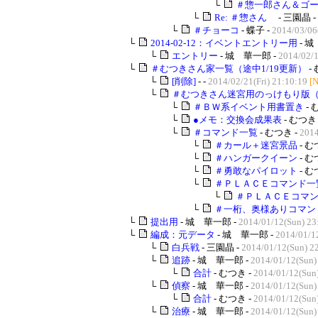
└
＃惣一郎さん＆ゴ
└
Re: ＃惣さん
- 三園晶 -
└
＃チョーコ
- 蝶子 -
2014/03/06
└
2014-02-12：イベントエントリー用
- 城
└
エントリー
- 城 華一郎 -
2014/02/1
└
＃むつきさん家一覧（途中1/19更新）
-
└
[削除]
- -
2014/02/21(Fri) 21:10:19
[
└
＃むつきさん迷宮用のっけもり版
└
＃ＢＷ系イベント用書置き
- 
└
●メモ：交換会成果表
- むつき 
└
＃コマンド一覧
- むつき -
2014
└
＃カール＋迷宮景品
- む
└
＃ハンガークイーン
- む
└
＃勇敢なパイロット
- む
└
＃ＰＬＡＣＥコマンド一
└
＃ＰＬＡＣＥコマン
└
＃一桁、奥様ありコマン
└
提出用
- 城 華一郎 -
2014/01/12(Sun) 23
└
編成：元データ
- 城 華一郎 -
2014/01/1
└
白兵戦
- 三園晶 -
2014/01/12(Sun) 2
└
追跡
- 城 華一郎 -
2014/01/12(Sun)
└
合計
- むつき -
2014/01/12(Sun
└
偵察
- 城 華一郎 -
2014/01/12(Sun)
└
合計
- むつき -
2014/01/12(Sun
└
治療
- 城 華一郎 -
2014/01/12(Sun)