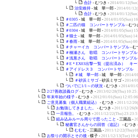
└
合計
- むつき -
2014/01/12(Sun
└
治安維持
- 城 華一郎 -
2014/01/12(
└
合計
- むつき -
2014/01/12(Sun
└
＃0305
- 城 華一郎 -
2014/01/05(Sun) 16
└
＃二匹の猫 コンバートサンプル
- むつ
└
＃0304
- 城 華一郎 -
2014/01/05(Sun) 15
└
＃猫士
- 城 華一郎 -
2014/01/05(Sun) 14
└
＃春雨
- 城 華一郎 -
2014/01/05(Sun) 00
└
＃チャーイカ コンバートサンプル
- む
└
＃楠瀬さん 歌唱 コンバートサンプル
└
＃浅葱さん 歌唱 コンバートサンプル
└
＃E＊EX03出撃一覧（提出済み） キー1
└
＃アイドレス３ コンバートサンプル 
└
＃城 華一郎
- 城 華一郎 -
2014/01
└
＃砂浜ミサゴ
- 砂浜ミサゴ -
2014/01
└
ついでに1/1～の状況
- むつき -
2014/01/
└
2/27善政談義ログ
- むつき -
2013/02/28(Thu) 10:25
└
年末年始の様子
- むつき -
2012/01/01(Sun) 12:05:06
└
ご意見募集（個人職業組込）
- むつき -
2011/12/20(
└
お勉強してきました。
- むつき -
2011/12/26(M
└
一旦報告。
- むつき -
2011/12/22(Thu) 23:23:5
└
組み込みルール周りで思ったこと
- 三園晶 -
2
└
秘書官さんからの回答（追記）
- むつき 
└
むむむ
- 三園晶 -
2011/12/22(Thu) 0
└
お祭りの開示とその後
- 蝶子 -
2011/12/13(Tue) 19: