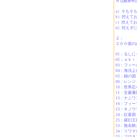
ＨＱ継承申
a）そもそ
b）控えて
c）控えて
d）控えず
２：
２００億の
01：るし
02：ａｋ
03：フィ
04：海法
05：鍋の
06：レン
10：世界
11：玄霧
15：ナニ
16：フィ
23：キノ
24：紅葉
25：羅幻
33：無名
34：リワ
35：ゴロ