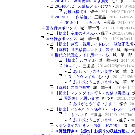
└
2014107 藩国要点の書き換え
- むつき -
2014
└
201400402 未反映メモ
- むつき -
2014/04/02
└
お疲れ様です
- 蝶子 -
2014/04/03(Thu) 07
└
20120509 作業拾い
- 三園晶 -
2012/05/09(We
└
20130219 もろもろ
- 三園晶 -
2013/02/1
└
国内行きボックス
- 城 華一郎 -
2011/12/10(Sat) 14
└
【提出】空軍の皆さんへ
- 蝶子 -
2012/09/08(Sa
└
国外行きボックス
- 城 華一郎 -
2011/12/10(Sat) 14
└
【提出】迷宮・着用アイドレス一覧修正依頼
└
【草稿】世界忍者エントリ：装甲
- 城 華一郎
└
世代交代促進レイド用マイル枝
- 城 華一郎 
└
【提出】20マイル
- 城 華一郎 -
2014/01
└
10マイル
- 三園晶 -
2014/01/26(Sun) 14:4
└
ありがとうございます
- 城 華一郎 
└
１０～２０マイル
- むつき -
2014/01/26(S
└
ありがとうございます
- 城 華一郎 
└
【草稿】共同声明文
- 城 華一郎 -
2014/01/22
└
【提出】＜テンダイス行き＞お祭り再提出
- 
└
問題無いと思います
- むつき -
2012/01/2
└
ありがとうございます！
- 蝶子 -
20
└
【提出】＜文殊行き＞保有アイドレスページ
└
１．について
- 三園晶 -
2012/01/26(Thu) 
└
ありがとうございます！
- 蝶子 -
20
└
＜テンダイス行き＞【提出】EV179-2
- 城 華
└
＜質疑行き＞【提出】お祭りの収益分配につ