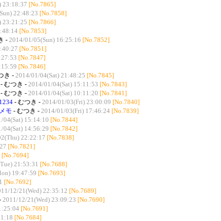
) 23:18:37
[No.7865]
Sun) 22:48:23
[No.7858]
) 23:21:25
[No.7866]
:48:14
[No.7853]
き -
2014/01/05(Sun) 16:25:16
[No.7852]
:40:27
[No.7851]
:27:53
[No.7847]
:15:59
[No.7846]
つき -
2014/01/04(Sat) 21:48:25
[No.7845]
- むつき -
2014/01/04(Sat) 15:11:53
[No.7843]
- むつき -
2014/01/04(Sat) 10:11:20
[No.7841]
234
- むつき -
2014/01/03(Fri) 23:00:09
[No.7840]
メモ
- むつき -
2014/01/03(Fri) 17:46:24
[No.7839]
/04(Sat) 15:14:10
[No.7844]
/04(Sat) 14:56:29
[No.7842]
02(Thu) 22:22:17
[No.7838]
:27
[No.7821]
[No.7694]
Tue) 21:53:31
[No.7688]
on) 19:47:59
[No.7693]
1
[No.7692]
011/12/21(Wed) 22:35:12
[No.7689]
-
2011/12/21(Wed) 23:09:23
[No.7690]
1:25:04
[No.7691]
41:18
[No.7684]