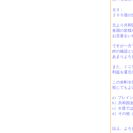
Ｑ３：
２００億の
元より共和
各国の皆様
お言葉をい
ですが一方
絆の確認と
あまりよろ
また、ミニ
利益を還元
この余剰８
投じてもよ
a）プレイ
b）共和国
c）８億で
d）その他
以上、よろ