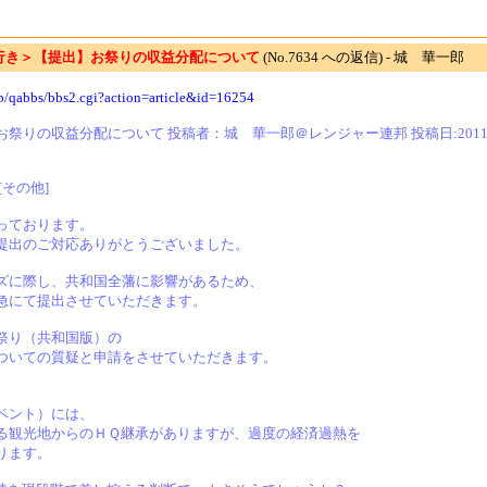
行き＞【提出】お祭りの収益分配について
(No.7634 への返信) - 城 華一郎
jp/qabbs/bbs2.cgi?action=article&id=16254
54] お祭りの収益分配について 投稿者：城 華一郎＠レンジャー連邦 投稿日:2011-1
][その他]
っております。
提出のご対応ありがとうございました。
ズに際し、共和国全藩に影響があるため、
急にて提出させていただきます。
祭り（共和国版）の
ついての質疑と申請をさせていただきます。
ベント）には、
る観光地からのＨＱ継承がありますが、過度の経済過熱を
ります。