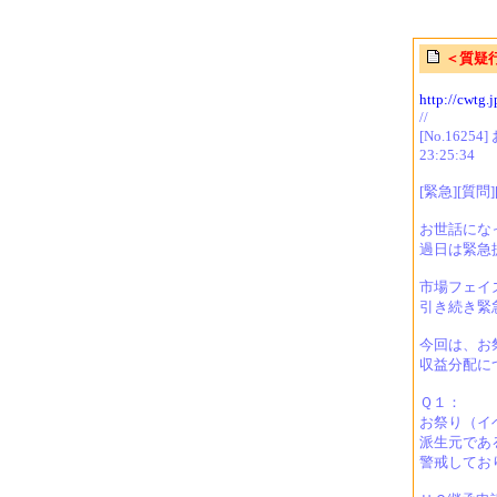
＜質疑
http://cwtg.
//
[No.162
23:25:34
[緊急][質問
お世話にな
過日は緊急
市場フェイ
引き続き緊
今回は、お
収益分配に
Ｑ１：
お祭り（イ
派生元であ
警戒してお