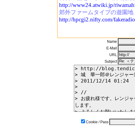
http://www24.atwiki.jp/riwamah
郊外ファームタイプの遊園地：a
http://hpcgi2.nifty.com/fakerad
Name
E-Mail
URL
Subject
Cookie / Pass