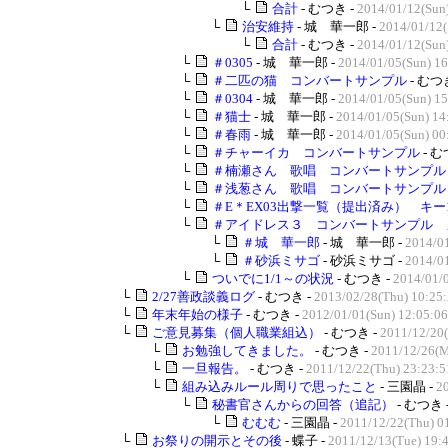
└
合計
- むつき -
2014/01/12(Sun
└
治安維持
- 城 華一郎 -
2014/01/12(
└
合計
- むつき -
2014/01/12(Sun
└
＃0305
- 城 華一郎 -
2014/01/05(Sun) 16
└
＃二匹の猫 コンバートサンプル
- むつ
└
＃0304
- 城 華一郎 -
2014/01/05(Sun) 15
└
＃猫士
- 城 華一郎 -
2014/01/05(Sun) 14
└
＃春雨
- 城 華一郎 -
2014/01/05(Sun) 00
└
＃チャーイカ コンバートサンプル
- む
└
＃楠瀬さん 歌唱 コンバートサンプル
└
＃浅葱さん 歌唱 コンバートサンプル
└
＃E＊EX03出撃一覧（提出済み） キー1
└
＃アイドレス３ コンバートサンプル 
└
＃城 華一郎
- 城 華一郎 -
2014/01
└
＃砂浜ミサゴ
- 砂浜ミサゴ -
2014/01
└
ついでに1/1～の状況
- むつき -
2014/01/
└
2/27善政談義ログ
- むつき -
2013/02/28(Thu) 10:25
└
年末年始の様子
- むつき -
2012/01/01(Sun) 12:05:06
└
ご意見募集（個人職業組込）
- むつき -
2011/12/20(
└
お勉強してきました。
- むつき -
2011/12/26(M
└
一旦報告。
- むつき -
2011/12/22(Thu) 23:23:5
└
組み込みルール周りで思ったこと
- 三園晶 -
2
└
秘書官さんからの回答（追記）
- むつき 
└
むむむ
- 三園晶 -
2011/12/22(Thu) 0
└
お祭りの開示とその後
- 蝶子 -
2011/12/13(Tue) 19: