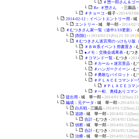
└
＃惣一郎さん＆ゴ
└
Re: ＃惣さん
- 三園晶 -
└
＃チョーコ
- 蝶子 -
2014/03/06
└
2014-02-12：イベントエントリー用
- 城
└
エントリー
- 城 華一郎 -
2014/02/1
└
＃むつきさん家一覧（途中1/19更新）
-
└
[削除]
- -
2014/02/21(Fri) 21:10:19
[
└
＃むつきさん迷宮用のっけもり版
└
＃ＢＷ系イベント用書置き
- 
└
●メモ：交換会成果表
- むつき 
└
＃コマンド一覧
- むつき -
2014
└
＃カール＋迷宮景品
- む
└
＃ハンガークイーン
- む
└
＃勇敢なパイロット
- む
└
＃ＰＬＡＣＥコマンド一
└
＃ＰＬＡＣＥコマン
└
＃一桁、奥様ありコマン
└
提出用
- 城 華一郎 -
2014/01/12(Sun) 23
└
編成：元データ
- 城 華一郎 -
2014/01/1
└
白兵戦
- 三園晶 -
2014/01/12(Sun) 2
└
追跡
- 城 華一郎 -
2014/01/12(Sun)
└
合計
- むつき -
2014/01/12(Sun
└
偵察
- 城 華一郎 -
2014/01/12(Sun)
└
合計
- むつき -
2014/01/12(Sun
└
治療
- 城 華一郎 -
2014/01/12(Sun)