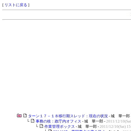
[
リストに戻る
]
ターン１７－１８移行期スレッド：現在の状況
- 城 華一郎 
└
事務の枝：政庁内オフィス
- 城 華一郎 -
2011/12/10(Sat
└
作業管理ボックス
- 城 華一郎 -
2011/12/10(Sat) 15