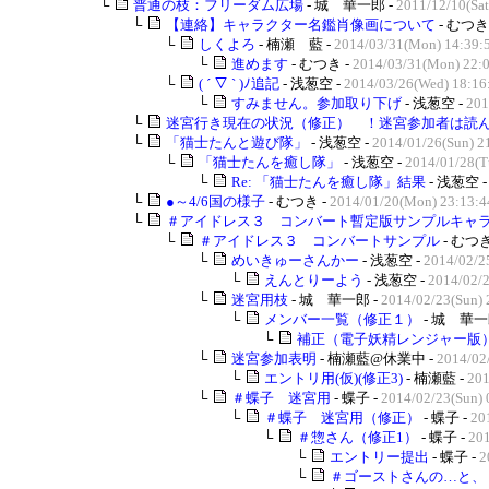
└
普通の枝：フリーダム広場
- 城 華一郎 -
2011/12/10(Sat
└
【連絡】キャラクター名鑑肖像画について
- むつき
└
しくよろ
- 楠瀬 藍 -
2014/03/31(Mon) 14:39:
└
進めます
- むつき -
2014/03/31(Mon) 22:
└
( ´ ▽ ` )ﾉ追記
- 浅葱空 -
2014/03/26(Wed) 18:16
└
すみません。参加取り下げ
- 浅葱空 -
201
└
迷宮行き現在の状況（修正） ！迷宮参加者は読んで
└
「猫士たんと遊び隊」
- 浅葱空 -
2014/01/26(Sun) 2
└
「猫士たんを癒し隊」
- 浅葱空 -
2014/01/28(T
└
Re: 「猫士たんを癒し隊」結果
- 浅葱空 
└
●～4/6国の様子
- むつき -
2014/01/20(Mon) 23:13:4
└
＃アイドレス３ コンバート暫定版サンプルキャラク
└
＃アイドレス３ コンバートサンプル
- むつき
└
めいきゅーさんかー
- 浅葱空 -
2014/02/2
└
えんとりーよう
- 浅葱空 -
2014/02/2
└
迷宮用枝
- 城 華一郎 -
2014/02/23(Sun) 
└
メンバー一覧（修正１）
- 城 華一
└
補正（電子妖精レンジャー版
└
迷宮参加表明
- 楠瀬藍@休業中 -
2014/02
└
エントリ用(仮)(修正3)
- 楠瀬藍 -
201
└
＃蝶子 迷宮用
- 蝶子 -
2014/02/23(Sun) 
└
＃蝶子 迷宮用（修正）
- 蝶子 -
20
└
＃惣さん（修正1）
- 蝶子 -
201
└
エントリー提出
- 蝶子 -
2
└
＃ゴーストさんの…と、