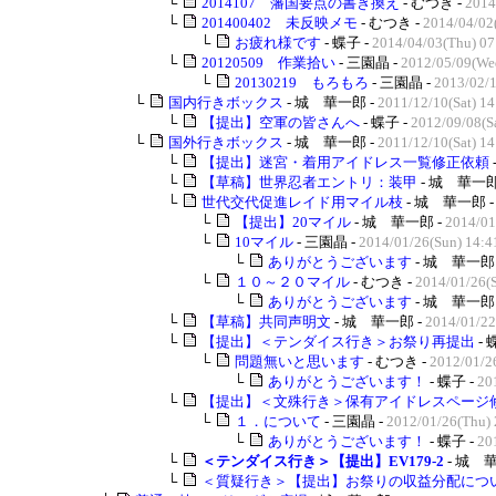
└
2014107 藩国要点の書き換え
- むつき -
2014
└
201400402 未反映メモ
- むつき -
2014/04/02
└
お疲れ様です
- 蝶子 -
2014/04/03(Thu) 07
└
20120509 作業拾い
- 三園晶 -
2012/05/09(We
└
20130219 もろもろ
- 三園晶 -
2013/02/1
└
国内行きボックス
- 城 華一郎 -
2011/12/10(Sat) 14
└
【提出】空軍の皆さんへ
- 蝶子 -
2012/09/08(Sa
└
国外行きボックス
- 城 華一郎 -
2011/12/10(Sat) 14
└
【提出】迷宮・着用アイドレス一覧修正依頼
└
【草稿】世界忍者エントリ：装甲
- 城 華一郎
└
世代交代促進レイド用マイル枝
- 城 華一郎 
└
【提出】20マイル
- 城 華一郎 -
2014/01
└
10マイル
- 三園晶 -
2014/01/26(Sun) 14:4
└
ありがとうございます
- 城 華一郎 
└
１０～２０マイル
- むつき -
2014/01/26(S
└
ありがとうございます
- 城 華一郎 
└
【草稿】共同声明文
- 城 華一郎 -
2014/01/22
└
【提出】＜テンダイス行き＞お祭り再提出
- 
└
問題無いと思います
- むつき -
2012/01/2
└
ありがとうございます！
- 蝶子 -
20
└
【提出】＜文殊行き＞保有アイドレスページ
└
１．について
- 三園晶 -
2012/01/26(Thu) 
└
ありがとうございます！
- 蝶子 -
20
└
＜テンダイス行き＞【提出】EV179-2
- 城 
└
＜質疑行き＞【提出】お祭りの収益分配につ