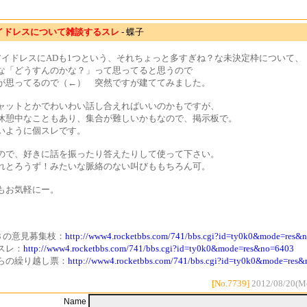
イドレスについて雑談するスレ
- 蝶子
アイドレスにADも1つという、それちょっと多すぎね？な未決定枠について、
な「どうすんのかな？」って思ってると思うので
が思ってるので（←） 突然ですが建ててみました。
ャットとかでわいわい話し合えればいいのかもですが、
休憩中なこともあり、集合が難しいかもなので、掲示板で。
いように個スレです。
ので、好きに話を振ったり答えたりして使って下さい。
れとろうず！みたいな脈絡のない叫びももちろん可。
もお気軽にー。
レ３の意見募集枝：
http://www4.rocketbbs.com/741/bbs.cgi?id=ty0k0&mode=res&
スレ：
http://www4.rocketbbs.com/741/bbs.cgi?id=ty0k0&mode=res&no=6403
らの繰り越し票：
http://www4.rocketbbs.com/741/bbs.cgi?id=ty0k0&mode=res
[No.7739]
2012/08/20(M
Name