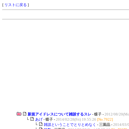
[
リストに戻る
]
新規アイドレスについて雑談するスレ
- 蝶子 -
2012/08/20(Mo
└
あげ
- 蝶子 -
2014/02/28(Fri) 19:55:26
[No.7922]
└
雑談ということでとりとめなく
- 三園晶 -
2014/03/0