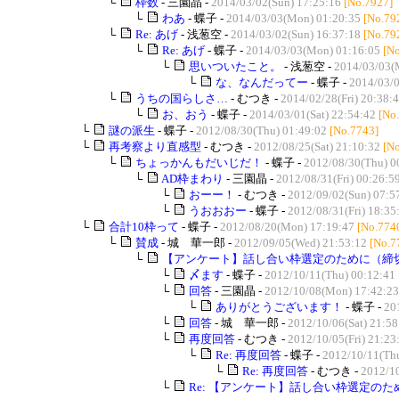
└
枠数
- 三園晶 -
2014/03/02(Sun) 17:25:16
[No.7927]
└
わあ
- 蝶子 -
2014/03/03(Mon) 01:20:35
[No.79
└
Re: あげ
- 浅葱空 -
2014/03/02(Sun) 16:37:18
[No.79
└
Re: あげ
- 蝶子 -
2014/03/03(Mon) 01:16:05
[N
└
思いついたこと。
- 浅葱空 -
2014/03/03(
└
な、なんだってー
- 蝶子 -
2014/03/0
└
うちの国らしさ…
- むつき -
2014/02/28(Fri) 20:38:
└
お、おう
- 蝶子 -
2014/03/01(Sat) 22:54:42
[No
└
謎の派生
- 蝶子 -
2012/08/30(Thu) 01:49:02
[No.7743]
└
再考察より直感型
- むつき -
2012/08/25(Sat) 21:10:32
[N
└
ちょっかんもだいじだ！
- 蝶子 -
2012/08/30(Thu) 0
└
AD枠まわり
- 三園晶 -
2012/08/31(Fri) 00:26:5
└
おーー！
- むつき -
2012/09/02(Sun) 07:5
└
うおおおー
- 蝶子 -
2012/08/31(Fri) 18:35
└
合計10枠って
- 蝶子 -
2012/08/20(Mon) 17:19:47
[No.774
└
賛成
- 城 華一郎 -
2012/09/05(Wed) 21:53:12
[No.7
└
【アンケート】話し合い枠選定のために（締
└
〆ます
- 蝶子 -
2012/10/11(Thu) 00:12:41
└
回答
- 三園晶 -
2012/10/08(Mon) 17:42:23
└
ありがとうございます！
- 蝶子 -
20
└
回答
- 城 華一郎 -
2012/10/06(Sat) 21:58
└
再度回答
- むつき -
2012/10/05(Fri) 21:23
└
Re: 再度回答
- 蝶子 -
2012/10/11(Thu
└
Re: 再度回答
- むつき -
2012/10
└
Re: 【アンケート】話し合い枠選定の