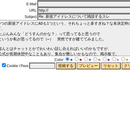
E-Mail
URL
Subject
■
■
■
■
■
■
■
Color
Cookie / Pass