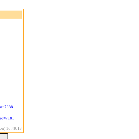
no=7388
&no=7181
on) 16:49:13