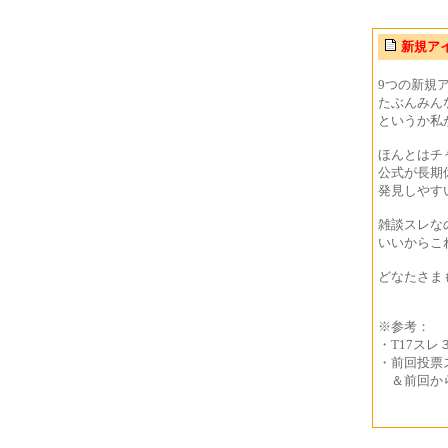
新規ア
9つの新規
たぶんみん
というか私
ほんとはチ
公式が長期
発見しやす
雑談スレな
いいからこ
どなたさま
※参考：
・T17ス
・前回投票
＆前回か