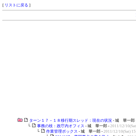
[
リストに戻る
]
ターン１７－１８移行期スレッド：現在の状況
- 城 華一郎 
└
事務の枝：政庁内オフィス
- 城 華一郎 -
2011/12/10(Sat
└
作業管理ボックス
- 城 華一郎 -
2011/12/10(Sat) 15