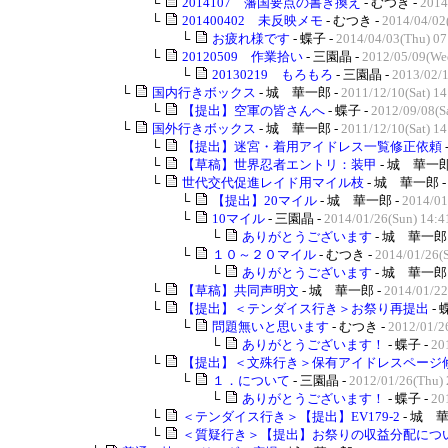
└
2014107 藩国要点の書き換え
- むつき -
2014
└
201400402 未反映メモ
- むつき -
2014/04/02
└
お疲れ様です
- 蝶子 -
2014/04/03(Thu) 07
└
20120509 作業拾い
- 三園晶 -
2012/05/09(We
└
20130219 もろもろ
- 三園晶 -
2013/02/1
└
国内行きボックス
- 城 華一郎 -
2011/12/10(Sat) 14
└
【提出】空軍の皆さんへ
- 蝶子 -
2012/09/08(Sa
└
国外行きボックス
- 城 華一郎 -
2011/12/10(Sat) 14
└
【提出】迷宮・着用アイドレス一覧修正依頼
└
【草稿】世界忍者エントリ：装甲
- 城 華一郎
└
世代交代促進レイド用マイル枝
- 城 華一郎 
└
【提出】20マイル
- 城 華一郎 -
2014/01
└
10マイル
- 三園晶 -
2014/01/26(Sun) 14:4
└
ありがとうございます
- 城 華一郎 
└
１０～２０マイル
- むつき -
2014/01/26(S
└
ありがとうございます
- 城 華一郎 
└
【草稿】共同声明文
- 城 華一郎 -
2014/01/22
└
【提出】＜テンダイス行き＞お祭り再提出
- 
└
問題無いと思います
- むつき -
2012/01/2
└
ありがとうございます！
- 蝶子 -
20
└
【提出】＜文殊行き＞保有アイドレスページ
└
１．について
- 三園晶 -
2012/01/26(Thu) 
└
ありがとうございます！
- 蝶子 -
20
└
＜テンダイス行き＞【提出】EV179-2
- 城 華
└
＜質疑行き＞【提出】お祭りの収益分配につ