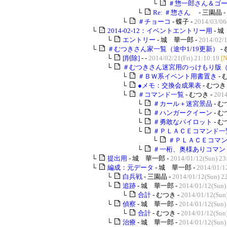
└
＃惣一郎さん＆ゴ
└
Re: ＃惣さん
- 三園晶 -
└
＃チョーコ
- 蝶子 -
2014/03/06
└
2014-02-12：イベントエントリー用
- 城
└
エントリー
- 城 華一郎 -
2014/02/1
└
＃むつきさん家一覧（途中1/19更新）
-
└
[削除]
- -
2014/02/21(Fri) 21:10:19
[
└
＃むつきさん迷宮用のっけもり版
└
＃ＢＷ系イベント用書置き
- 
└
●メモ：交換会成果表
- むつき 
└
＃コマンド一覧
- むつき -
2014
└
＃カール＋迷宮景品
- む
└
＃ハンガークイーン
- む
└
＃勇敢なパイロット
- む
└
＃ＰＬＡＣＥコマンド一
└
＃ＰＬＡＣＥコマン
└
＃一桁、奥様ありコマン
└
提出用
- 城 華一郎 -
2014/01/12(Sun) 23
└
編成：元データ
- 城 華一郎 -
2014/01/1
└
白兵戦
- 三園晶 -
2014/01/12(Sun) 2
└
追跡
- 城 華一郎 -
2014/01/12(Sun)
└
合計
- むつき -
2014/01/12(Sun
└
偵察
- 城 華一郎 -
2014/01/12(Sun)
└
合計
- むつき -
2014/01/12(Sun
└
治療
- 城 華一郎 -
2014/01/12(Sun)