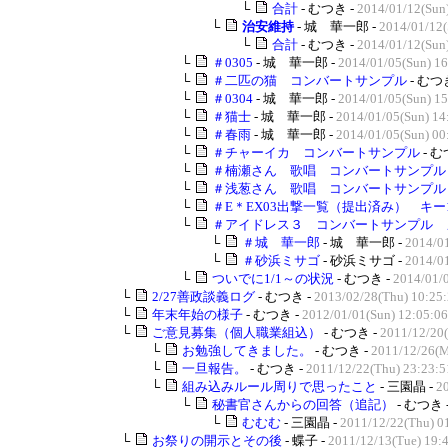
└
合計
- むつき -
2014/01/12(Sun
└
治安維持
- 城 華一郎 -
2014/01/12(
└
合計
- むつき -
2014/01/12(Sun
└
＃0305
- 城 華一郎 -
2014/01/05(Sun) 16
└
＃二匹の猫 コンバートサンプル
- むつ
└
＃0304
- 城 華一郎 -
2014/01/05(Sun) 15
└
＃猫士
- 城 華一郎 -
2014/01/05(Sun) 14
└
＃春雨
- 城 華一郎 -
2014/01/05(Sun) 00
└
＃チャーイカ コンバートサンプル
- む
└
＃楠瀬さん 歌唱 コンバートサンプル
└
＃浅葱さん 歌唱 コンバートサンプル
└
＃E＊EX03出撃一覧（提出済み） キー1
└
＃アイドレス３ コンバートサンプル 
└
＃城 華一郎
- 城 華一郎 -
2014/01
└
＃砂浜ミサゴ
- 砂浜ミサゴ -
2014/01
└
ついでに1/1～の状況
- むつき -
2014/01/
└
2/27善政談義ログ
- むつき -
2013/02/28(Thu) 10:25
└
年末年始の様子
- むつき -
2012/01/01(Sun) 12:05:06
└
ご意見募集（個人職業組込）
- むつき -
2011/12/20(
└
お勉強してきました。
- むつき -
2011/12/26(M
└
一旦報告。
- むつき -
2011/12/22(Thu) 23:23:5
└
組み込みルール周りで思ったこと
- 三園晶 -
2
└
秘書官さんからの回答（追記）
- むつき 
└
むむむ
- 三園晶 -
2011/12/22(Thu) 0
└
お祭りの開示とその後
- 蝶子 -
2011/12/13(Tue) 19: