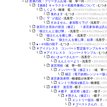
└
普通の枝：フリーダム広場
- 城 華一郎 -
2011/12/10(Sat
└
【連絡】キャラクター名鑑肖像画について
- むつき
└
しくよろ
- 楠瀬 藍 -
2014/03/31(Mon) 14:39:
└
進めます
- むつき -
2014/03/31(Mon) 22:
└
( ´ ▽ ` )ﾉ追記
- 浅葱空 -
2014/03/26(Wed) 18:16
└
すみません。参加取り下げ
- 浅葱空 -
201
└
迷宮行き現在の状況（修正） ！迷宮参加者は読んで
└
「猫士たんと遊び隊」
- 浅葱空 -
2014/01/26(Sun) 2
└
「猫士たんを癒し隊」
- 浅葱空 -
2014/01/28(T
└
Re: 「猫士たんを癒し隊」結果
- 浅葱空 
└
●～4/6国の様子
- むつき -
2014/01/20(Mon) 23:13:4
└
＃アイドレス３ コンバート暫定版サンプルキャラク
└
＃アイドレス３ コンバートサンプル
- むつき
└
めいきゅーさんかー
- 浅葱空 -
2014/02/2
└
えんとりーよう
- 浅葱空 -
2014/02/2
└
迷宮用枝
- 城 華一郎 -
2014/02/23(Sun) 
└
メンバー一覧（修正１）
- 城 華一
└
補正（電子妖精レンジャー版
└
迷宮参加表明
- 楠瀬藍@休業中 -
2014/02
└
エントリ用(仮)(修正3)
- 楠瀬藍 -
201
└
＃蝶子 迷宮用
- 蝶子 -
2014/02/23(Sun) 
└
＃蝶子 迷宮用（修正）
- 蝶子 -
20
└
＃惣さん（修正1）
- 蝶子 -
201
└
エントリー提出
- 蝶子 -
2
└
＃ゴーストさんの…と、