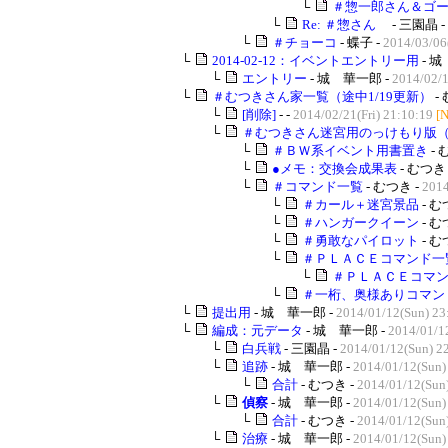
└
＃惣一郎さん＆ゴ
└
Re: ＃惣さん
- 三園晶 -
└
＃チョーコ
- 蝶子 -
2014/03/06
└
2014-02-12：イベントエントリー用
- 城
└
エントリー
- 城 華一郎 -
2014/02/1
└
＃むつきさん家一覧（途中1/19更新）
-
└
[削除]
- -
2014/02/21(Fri) 21:10:19
[
└
＃むつきさん迷宮用のっけもり版
└
＃ＢＷ系イベント用書置き
- 
└
●メモ：交換会成果表
- むつき 
└
＃コマンド一覧
- むつき -
2014
└
＃カール＋迷宮景品
- む
└
＃ハンガークイーン
- む
└
＃勇敢なパイロット
- む
└
＃ＰＬＡＣＥコマンド一
└
＃ＰＬＡＣＥコマン
└
＃一桁、奥様ありコマン
└
提出用
- 城 華一郎 -
2014/01/12(Sun) 23
└
編成：元データ
- 城 華一郎 -
2014/01/1
└
白兵戦
- 三園晶 -
2014/01/12(Sun) 2
└
追跡
- 城 華一郎 -
2014/01/12(Sun)
└
合計
- むつき -
2014/01/12(Sun
└
偵察
- 城 華一郎 -
2014/01/12(Sun)
└
合計
- むつき -
2014/01/12(Sun
└
治療
- 城 華一郎 -
2014/01/12(Sun)