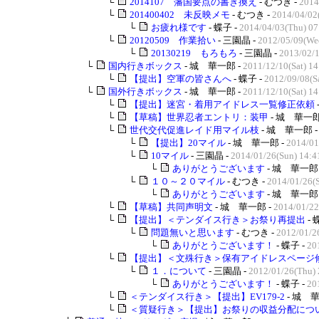
└
2014107 藩国要点の書き換え
- むつき -
2014
└
201400402 未反映メモ
- むつき -
2014/04/02
└
お疲れ様です
- 蝶子 -
2014/04/03(Thu) 07
└
20120509 作業拾い
- 三園晶 -
2012/05/09(We
└
20130219 もろもろ
- 三園晶 -
2013/02/1
└
国内行きボックス
- 城 華一郎 -
2011/12/10(Sat) 14
└
【提出】空軍の皆さんへ
- 蝶子 -
2012/09/08(Sa
└
国外行きボックス
- 城 華一郎 -
2011/12/10(Sat) 14
└
【提出】迷宮・着用アイドレス一覧修正依頼
└
【草稿】世界忍者エントリ：装甲
- 城 華一郎
└
世代交代促進レイド用マイル枝
- 城 華一郎 
└
【提出】20マイル
- 城 華一郎 -
2014/01
└
10マイル
- 三園晶 -
2014/01/26(Sun) 14:4
└
ありがとうございます
- 城 華一郎 
└
１０～２０マイル
- むつき -
2014/01/26(S
└
ありがとうございます
- 城 華一郎 
└
【草稿】共同声明文
- 城 華一郎 -
2014/01/22
└
【提出】＜テンダイス行き＞お祭り再提出
- 
└
問題無いと思います
- むつき -
2012/01/2
└
ありがとうございます！
- 蝶子 -
20
└
【提出】＜文殊行き＞保有アイドレスページ
└
１．について
- 三園晶 -
2012/01/26(Thu) 
└
ありがとうございます！
- 蝶子 -
20
└
＜テンダイス行き＞【提出】EV179-2
- 城 華
└
＜質疑行き＞【提出】お祭りの収益分配につ