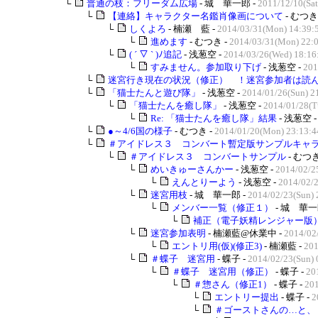
└
普通の枝：フリーダム広場
- 城 華一郎 -
2011/12/10(Sat
└
【連絡】キャラクター名鑑肖像画について
- むつき
└
しくよろ
- 楠瀬 藍 -
2014/03/31(Mon) 14:39:
└
進めます
- むつき -
2014/03/31(Mon) 22:
└
( ´ ▽ ` )ﾉ追記
- 浅葱空 -
2014/03/26(Wed) 18:16
└
すみません。参加取り下げ
- 浅葱空 -
201
└
迷宮行き現在の状況（修正） ！迷宮参加者は読んで
└
「猫士たんと遊び隊」
- 浅葱空 -
2014/01/26(Sun) 2
└
「猫士たんを癒し隊」
- 浅葱空 -
2014/01/28(T
└
Re: 「猫士たんを癒し隊」結果
- 浅葱空 
└
●～4/6国の様子
- むつき -
2014/01/20(Mon) 23:13:4
└
＃アイドレス３ コンバート暫定版サンプルキャラク
└
＃アイドレス３ コンバートサンプル
- むつき
└
めいきゅーさんかー
- 浅葱空 -
2014/02/2
└
えんとりーよう
- 浅葱空 -
2014/02/2
└
迷宮用枝
- 城 華一郎 -
2014/02/23(Sun) 
└
メンバー一覧（修正１）
- 城 華一
└
補正（電子妖精レンジャー版
└
迷宮参加表明
- 楠瀬藍@休業中 -
2014/02
└
エントリ用(仮)(修正3)
- 楠瀬藍 -
201
└
＃蝶子 迷宮用
- 蝶子 -
2014/02/23(Sun) 
└
＃蝶子 迷宮用（修正）
- 蝶子 -
20
└
＃惣さん（修正1）
- 蝶子 -
201
└
エントリー提出
- 蝶子 -
2
└
＃ゴーストさんの…と、