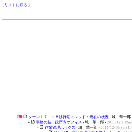
[
リストに戻る
]
ターン１７－１８移行期スレッド：現在の状況
- 城 華一郎 
└
事務の枝：政庁内オフィス
- 城 華一郎 -
2011/12/10(Sat
└
作業管理ボックス
- 城 華一郎 -
2011/12/10(Sat) 15