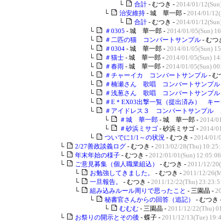
└
合計
- むつき -
2014/01/12(Sun
└
治安維持
- 城 華一郎 -
2014/01/12(
└
合計
- むつき -
2014/01/12(Sun
└
＃0305
- 城 華一郎 -
2014/01/05(Sun) 16
└
＃二匹の猫 コンバートサンプル
- むつ
└
＃0304
- 城 華一郎 -
2014/01/05(Sun) 15
└
＃猫士
- 城 華一郎 -
2014/01/05(Sun) 14
└
＃春雨
- 城 華一郎 -
2014/01/05(Sun) 00
└
＃チャーイカ コンバートサンプル
- む
└
＃楠瀬さん 歌唱 コンバートサンプル
└
＃浅葱さん 歌唱 コンバートサンプル
└
＃E＊EX03出撃一覧（提出済み） キー1
└
＃アイドレス３ コンバートサンプル 
└
＃城 華一郎
- 城 華一郎 -
2014/01
└
＃砂浜ミサゴ
- 砂浜ミサゴ -
2014/01
└
ついでに1/1～の状況
- むつき -
2014/01/
└
2/27善政談義ログ
- むつき -
2013/02/28(Thu) 10:25
└
年末年始の様子
- むつき -
2012/01/01(Sun) 12:05:06
└
ご意見募集（個人職業組込）
- むつき -
2011/12/20(
└
お勉強してきました。
- むつき -
2011/12/26(M
└
一旦報告。
- むつき -
2011/12/22(Thu) 23:23:5
└
組み込みルール周りで思ったこと
- 三園晶 -
2
└
秘書官さんからの回答（追記）
- むつき 
└
むむむ
- 三園晶 -
2011/12/22(Thu) 0
└
お祭りの開示とその後
- 蝶子 -
2011/12/13(Tue) 19: