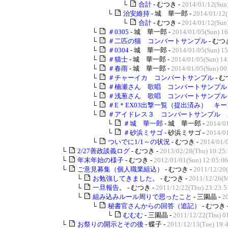
└
合計
- むつき -
2014/01/12(Sun
└
治安維持
- 城 華一郎 -
2014/01/12(
└
合計
- むつき -
2014/01/12(Sun
└
＃0305
- 城 華一郎 -
2014/01/05(Sun) 16
└
＃二匹の猫 コンバートサンプル
- むつ
└
＃0304
- 城 華一郎 -
2014/01/05(Sun) 15
└
＃猫士
- 城 華一郎 -
2014/01/05(Sun) 14
└
＃春雨
- 城 華一郎 -
2014/01/05(Sun) 00
└
＃チャーイカ コンバートサンプル
- む
└
＃楠瀬さん 歌唱 コンバートサンプル
└
＃浅葱さん 歌唱 コンバートサンプル
└
＃E＊EX03出撃一覧（提出済み） キー1
└
＃アイドレス３ コンバートサンプル 
└
＃城 華一郎
- 城 華一郎 -
2014/01
└
＃砂浜ミサゴ
- 砂浜ミサゴ -
2014/01
└
ついでに1/1～の状況
- むつき -
2014/01/
└
2/27善政談義ログ
- むつき -
2013/02/28(Thu) 10:25
└
年末年始の様子
- むつき -
2012/01/01(Sun) 12:05:06
└
ご意見募集（個人職業組込）
- むつき -
2011/12/20(
└
お勉強してきました。
- むつき -
2011/12/26(M
└
一旦報告。
- むつき -
2011/12/22(Thu) 23:23:5
└
組み込みルール周りで思ったこと
- 三園晶 -
2
└
秘書官さんからの回答（追記）
- むつき 
└
むむむ
- 三園晶 -
2011/12/22(Thu) 0
└
お祭りの開示とその後
- 蝶子 -
2011/12/13(Tue) 19: