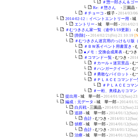
└
＃惣一郎さん＆ゴ
└
Re: ＃惣さん
- 三園晶 -
└
＃チョーコ
- 蝶子 -
2014/03/06
└
2014-02-12：イベントエントリー用
- 城
└
エントリー
- 城 華一郎 -
2014/02/1
└
＃むつきさん家一覧（途中1/19更新）
-
└
[削除]
- -
2014/02/21(Fri) 21:10:19
[
└
＃むつきさん迷宮用のっけもり版
└
＃ＢＷ系イベント用書置き
- 
└
●メモ：交換会成果表
- むつき 
└
＃コマンド一覧
- むつき -
2014
└
＃カール＋迷宮景品
- む
└
＃ハンガークイーン
- む
└
＃勇敢なパイロット
- む
└
＃ＰＬＡＣＥコマンド一
└
＃ＰＬＡＣＥコマン
└
＃一桁、奥様ありコマン
└
提出用
- 城 華一郎 -
2014/01/12(Sun) 23
└
編成：元データ
- 城 華一郎 -
2014/01/1
└
白兵戦
- 三園晶 -
2014/01/12(Sun) 2
└
追跡
- 城 華一郎 -
2014/01/12(Sun)
└
合計
- むつき -
2014/01/12(Sun
└
偵察
- 城 華一郎 -
2014/01/12(Sun)
└
合計
- むつき -
2014/01/12(Sun
└
治療
- 城 華一郎 -
2014/01/12(Sun)