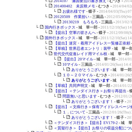
└
2014107 藩国要点の書き換え
- むつき -
2014
└
201400402 未反映メモ
- むつき -
2014/04/02
└
お疲れ様です
- 蝶子 -
2014/04/03(Thu) 07
└
20120509 作業拾い
- 三園晶 -
2012/05/09(We
└
20130219 もろもろ
- 三園晶 -
2013/02/1
└
国内行きボックス
- 城 華一郎 -
2011/12/10(Sat) 14
└
【提出】空軍の皆さんへ
- 蝶子 -
2012/09/08(Sa
└
国外行きボックス
- 城 華一郎 -
2011/12/10(Sat) 14
└
【提出】迷宮・着用アイドレス一覧修正依頼
└
【草稿】世界忍者エントリ：装甲
- 城 華一郎
└
世代交代促進レイド用マイル枝
- 城 華一郎 
└
【提出】20マイル
- 城 華一郎 -
2014/01
└
10マイル
- 三園晶 -
2014/01/26(Sun) 14:4
└
ありがとうございます
- 城 華一郎 
└
１０～２０マイル
- むつき -
2014/01/26(S
└
ありがとうございます
- 城 華一郎 
└
【草稿】共同声明文
- 城 華一郎 -
2014/01/22
└
【提出】＜テンダイス行き＞お祭り再提出
- 
└
問題無いと思います
- むつき -
2012/01/2
└
ありがとうございます！
- 蝶子 -
20
└
【提出】＜文殊行き＞保有アイドレスページ
└
１．について
- 三園晶 -
2012/01/26(Thu) 
└
ありがとうございます！
- 蝶子 -
20
└
＜テンダイス行き＞【提出】EV179-2
- 城 華
└
＜質疑行き＞【提出】お祭りの収益分配につ