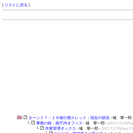
[
リストに戻る
]
ターン１７－１８移行期スレッド：現在の状況
- 城 華一郎 
└
事務の枝：政庁内オフィス
- 城 華一郎 -
2011/12/10(Sat
└
作業管理ボックス
- 城 華一郎 -
2011/12/10(Sat) 15