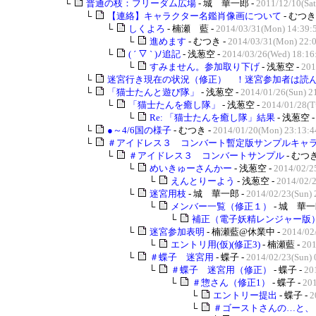
└
普通の枝：フリーダム広場
- 城 華一郎 -
2011/12/10(Sat
└
【連絡】キャラクター名鑑肖像画について
- むつき
└
しくよろ
- 楠瀬 藍 -
2014/03/31(Mon) 14:39:
└
進めます
- むつき -
2014/03/31(Mon) 22:
└
( ´ ▽ ` )ﾉ追記
- 浅葱空 -
2014/03/26(Wed) 18:16
└
すみません。参加取り下げ
- 浅葱空 -
201
└
迷宮行き現在の状況（修正） ！迷宮参加者は読んで
└
「猫士たんと遊び隊」
- 浅葱空 -
2014/01/26(Sun) 2
└
「猫士たんを癒し隊」
- 浅葱空 -
2014/01/28(T
└
Re: 「猫士たんを癒し隊」結果
- 浅葱空 
└
●～4/6国の様子
- むつき -
2014/01/20(Mon) 23:13:4
└
＃アイドレス３ コンバート暫定版サンプルキャラク
└
＃アイドレス３ コンバートサンプル
- むつき
└
めいきゅーさんかー
- 浅葱空 -
2014/02/2
└
えんとりーよう
- 浅葱空 -
2014/02/2
└
迷宮用枝
- 城 華一郎 -
2014/02/23(Sun) 
└
メンバー一覧（修正１）
- 城 華一
└
補正（電子妖精レンジャー版
└
迷宮参加表明
- 楠瀬藍@休業中 -
2014/02
└
エントリ用(仮)(修正3)
- 楠瀬藍 -
201
└
＃蝶子 迷宮用
- 蝶子 -
2014/02/23(Sun) 
└
＃蝶子 迷宮用（修正）
- 蝶子 -
20
└
＃惣さん（修正1）
- 蝶子 -
201
└
エントリー提出
- 蝶子 -
2
└
＃ゴーストさんの…と、