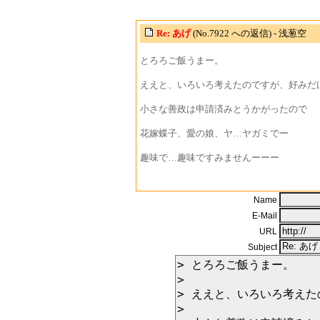
Re: あげ
(No.7922 への返信) - 浅葱空
とろろご飯うまー。
ええと、いろいろ考えたのですが、好みだ
小さな善政は申請済みとうかがったので
花嫁蝶子、愛の娘、ヤ…ヤガミでー
趣味で…趣味ですみませんーーー
Name
E-Mail
URL
Subject