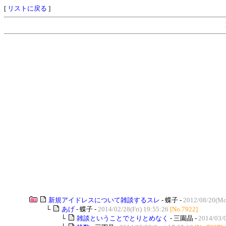
[
リストに戻る
]
新規アイドレスについて雑談するスレ
- 蝶子 -
2012/08/20(Mo
└
あげ
- 蝶子 -
2014/02/28(Fri) 19:55:26
[No.7922]
└
雑談ということでとりとめなく
- 三園晶 -
2014/03/0