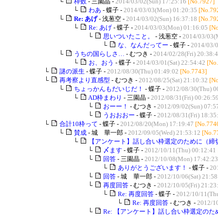
└
枠数
- 三園晶 -
2014/03/02(Sun) 17:25:16
[No.7927]
└
わあ
- 蝶子 -
2014/03/03(Mon) 01:20:35
[No.79
└
Re: あげ
- 浅葱空 -
2014/03/02(Sun) 16:37:18
[No.79
└
Re: あげ
- 蝶子 -
2014/03/03(Mon) 01:16:05
[N
└
思いついたこと。
- 浅葱空 -
2014/03/03(
└
な、なんだってー
- 蝶子 -
2014/03/0
└
うちの国らしさ…
- むつき -
2014/02/28(Fri) 20:38:
└
お、おう
- 蝶子 -
2014/03/01(Sat) 22:54:42
[No
└
謎の派生
- 蝶子 -
2012/08/30(Thu) 01:49:02
[No.7743]
└
再考察より直感型
- むつき -
2012/08/25(Sat) 21:10:32
[N
└
ちょっかんもだいじだ！
- 蝶子 -
2012/08/30(Thu) 0
└
AD枠まわり
- 三園晶 -
2012/08/31(Fri) 00:26:5
└
おーー！
- むつき -
2012/09/02(Sun) 07:5
└
うおおおー
- 蝶子 -
2012/08/31(Fri) 18:35
└
合計10枠って
- 蝶子 -
2012/08/20(Mon) 17:19:47
[No.774
└
賛成
- 城 華一郎 -
2012/09/05(Wed) 21:53:12
[No.7
└
【アンケート】話し合い枠選定のために（締
└
〆ます
- 蝶子 -
2012/10/11(Thu) 00:12:41
└
回答
- 三園晶 -
2012/10/08(Mon) 17:42:23
└
ありがとうございます！
- 蝶子 -
20
└
回答
- 城 華一郎 -
2012/10/06(Sat) 21:58
└
再度回答
- むつき -
2012/10/05(Fri) 21:23
└
Re: 再度回答
- 蝶子 -
2012/10/11(Thu
└
Re: 再度回答
- むつき -
2012/10
└
Re: 【アンケート】話し合い枠選定の