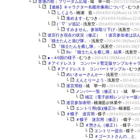
└
普通の枝：フリーダム広場
- 城 華一郎 -
2011/12/10(Sat
└
【連絡】キャラクター名鑑肖像画について
- むつき
└
しくよろ
- 楠瀬 藍 -
2014/03/31(Mon) 14:39:
└
進めます
- むつき -
2014/03/31(Mon) 22:
└
( ´ ▽ ` )ﾉ追記
- 浅葱空 -
2014/03/26(Wed) 18:16
└
すみません。参加取り下げ
- 浅葱空 -
201
└
迷宮行き現在の状況（修正） ！迷宮参加者は読んで
└
「猫士たんと遊び隊」
- 浅葱空 -
2014/01/26(Sun) 2
└
「猫士たんを癒し隊」
- 浅葱空 -
2014/01/28(T
└
Re: 「猫士たんを癒し隊」結果
- 浅葱空 
└
●～4/6国の様子
- むつき -
2014/01/20(Mon) 23:13:4
└
＃アイドレス３ コンバート暫定版サンプルキャラク
└
＃アイドレス３ コンバートサンプル
- むつき
└
めいきゅーさんかー
- 浅葱空 -
2014/02/2
└
えんとりーよう
- 浅葱空 -
2014/02/2
└
迷宮用枝
- 城 華一郎 -
2014/02/23(Sun) 
└
メンバー一覧（修正１）
- 城 華一
└
補正（電子妖精レンジャー版
└
迷宮参加表明
- 楠瀬藍@休業中 -
2014/02
└
エントリ用(仮)(修正3)
- 楠瀬藍 -
201
└
＃蝶子 迷宮用
- 蝶子 -
2014/02/23(Sun) 
└
＃蝶子 迷宮用（修正）
- 蝶子 -
20
└
＃惣さん（修正1）
- 蝶子 -
201
└
エントリー提出
- 蝶子 -
2
└
＃ゴーストさんの…と、