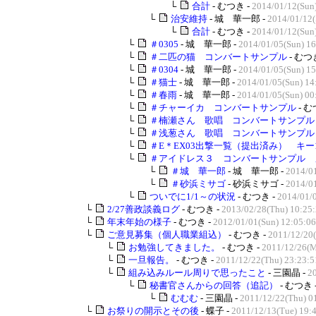
└
合計
- むつき -
2014/01/12(Sun
└
治安維持
- 城 華一郎 -
2014/01/12(
└
合計
- むつき -
2014/01/12(Sun
└
＃0305
- 城 華一郎 -
2014/01/05(Sun) 16
└
＃二匹の猫 コンバートサンプル
- むつ
└
＃0304
- 城 華一郎 -
2014/01/05(Sun) 15
└
＃猫士
- 城 華一郎 -
2014/01/05(Sun) 14
└
＃春雨
- 城 華一郎 -
2014/01/05(Sun) 00
└
＃チャーイカ コンバートサンプル
- む
└
＃楠瀬さん 歌唱 コンバートサンプル
└
＃浅葱さん 歌唱 コンバートサンプル
└
＃E＊EX03出撃一覧（提出済み） キー1
└
＃アイドレス３ コンバートサンプル 
└
＃城 華一郎
- 城 華一郎 -
2014/01
└
＃砂浜ミサゴ
- 砂浜ミサゴ -
2014/01
└
ついでに1/1～の状況
- むつき -
2014/01/
└
2/27善政談義ログ
- むつき -
2013/02/28(Thu) 10:25
└
年末年始の様子
- むつき -
2012/01/01(Sun) 12:05:06
└
ご意見募集（個人職業組込）
- むつき -
2011/12/20(
└
お勉強してきました。
- むつき -
2011/12/26(M
└
一旦報告。
- むつき -
2011/12/22(Thu) 23:23:5
└
組み込みルール周りで思ったこと
- 三園晶 -
2
└
秘書官さんからの回答（追記）
- むつき 
└
むむむ
- 三園晶 -
2011/12/22(Thu) 0
└
お祭りの開示とその後
- 蝶子 -
2011/12/13(Tue) 19: