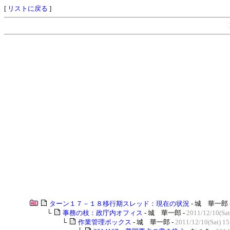
[
リストに戻る
]
ターン１７－１８移行期スレッド：現在の状況
- 城 華一郎 
└
事務の枝：政庁内オフィス
- 城 華一郎 -
2011/12/10(Sat
└
作業管理ボックス
- 城 華一郎 -
2011/12/10(Sat) 15