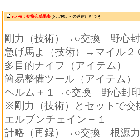
●メモ：交換会成果表
(No.7905 への返信) - むつき
剛力（技術）→○交換 野心
急げ馬よ（技術）→マイル２
多目的ナイフ（アイテム）
簡易整備ツール（アイテム）
ヘルム＋１→○交換 野心封
※剛力（技術）とセットで交
エルブンチェイン＋１
計略（再録）→○交換 根源