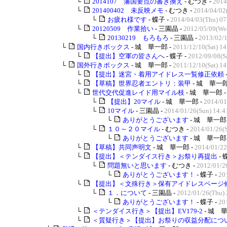
└
2014107 藩国要点の書き換え
- むつき -
2014
└
201400402 未反映メモ
- むつき -
2014/04/02
└
お疲れ様です
- 蝶子 -
2014/04/03(Thu) 07
└
20120509 作業拾い
- 三園晶 -
2012/05/09(We
└
20130219 もろもろ
- 三園晶 -
2013/02/1
└
国内行きボックス
- 城 華一郎 -
2011/12/10(Sat) 14
└
【提出】空軍の皆さんへ
- 蝶子 -
2012/09/08(Sa
└
国外行きボックス
- 城 華一郎 -
2011/12/10(Sat) 14
└
【提出】迷宮・着用アイドレス一覧修正依頼
└
【草稿】世界忍者エントリ：装甲
- 城 華一郎
└
世代交代促進レイド用マイル枝
- 城 華一郎 
└
【提出】20マイル
- 城 華一郎 -
2014/01
└
10マイル
- 三園晶 -
2014/01/26(Sun) 14:4
└
ありがとうございます
- 城 華一郎 
└
１０～２０マイル
- むつき -
2014/01/26(S
└
ありがとうございます
- 城 華一郎 
└
【草稿】共同声明文
- 城 華一郎 -
2014/01/22
└
【提出】＜テンダイス行き＞お祭り再提出
- 
└
問題無いと思います
- むつき -
2012/01/2
└
ありがとうございます！
- 蝶子 -
20
└
【提出】＜文殊行き＞保有アイドレスページ
└
１．について
- 三園晶 -
2012/01/26(Thu) 
└
ありがとうございます！
- 蝶子 -
20
└
＜テンダイス行き＞【提出】EV179-2
- 城 華
└
＜質疑行き＞【提出】お祭りの収益分配につ