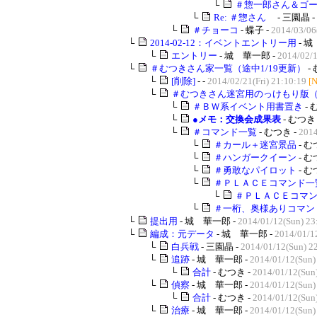
└
＃惣一郎さん＆ゴ
└
Re: ＃惣さん
- 三園晶 -
└
＃チョーコ
- 蝶子 -
2014/03/06
└
2014-02-12：イベントエントリー用
- 城
└
エントリー
- 城 華一郎 -
2014/02/1
└
＃むつきさん家一覧（途中1/19更新）
-
└
[削除]
- -
2014/02/21(Fri) 21:10:19
[
└
＃むつきさん迷宮用のっけもり版
└
＃ＢＷ系イベント用書置き
- 
└
●メモ：交換会成果表
- むつき 
└
＃コマンド一覧
- むつき -
2014
└
＃カール＋迷宮景品
- む
└
＃ハンガークイーン
- む
└
＃勇敢なパイロット
- む
└
＃ＰＬＡＣＥコマンド一
└
＃ＰＬＡＣＥコマン
└
＃一桁、奥様ありコマン
└
提出用
- 城 華一郎 -
2014/01/12(Sun) 23
└
編成：元データ
- 城 華一郎 -
2014/01/1
└
白兵戦
- 三園晶 -
2014/01/12(Sun) 2
└
追跡
- 城 華一郎 -
2014/01/12(Sun)
└
合計
- むつき -
2014/01/12(Sun
└
偵察
- 城 華一郎 -
2014/01/12(Sun)
└
合計
- むつき -
2014/01/12(Sun
└
治療
- 城 華一郎 -
2014/01/12(Sun)