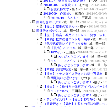
└
2014107 藩国要点の書き換え
- むつき -
2014
└
201400402 未反映メモ
- むつき -
2014/04/02
└
お疲れ様です
- 蝶子 -
2014/04/03(Thu) 07
└
20120509 作業拾い
- 三園晶 -
2012/05/09(We
└
20130219 もろもろ
- 三園晶 -
2013/02/1
└
国内行きボックス
- 城 華一郎 -
2011/12/10(Sat) 14
└
【提出】空軍の皆さんへ
- 蝶子 -
2012/09/08(Sa
└
国外行きボックス
- 城 華一郎 -
2011/12/10(Sat) 14
└
【提出】迷宮・着用アイドレス一覧修正依頼
└
【草稿】世界忍者エントリ：装甲
- 城 華一郎
└
世代交代促進レイド用マイル枝
- 城 華一郎 
└
【提出】20マイル
- 城 華一郎 -
2014/01
└
10マイル
- 三園晶 -
2014/01/26(Sun) 14:4
└
ありがとうございます
- 城 華一郎 
└
１０～２０マイル
- むつき -
2014/01/26(S
└
ありがとうございます
- 城 華一郎 
└
【草稿】共同声明文
- 城 華一郎 -
2014/01/22
└
【提出】＜テンダイス行き＞お祭り再提出
- 
└
問題無いと思います
- むつき -
2012/01/2
└
ありがとうございます！
- 蝶子 -
20
└
【提出】＜文殊行き＞保有アイドレスページ
└
１．について
- 三園晶 -
2012/01/26(Thu) 
└
ありがとうございます！
- 蝶子 -
20
└
＜テンダイス行き＞【提出】EV179-2
- 城 華
└
＜質疑行き＞【提出】お祭りの収益分配につ