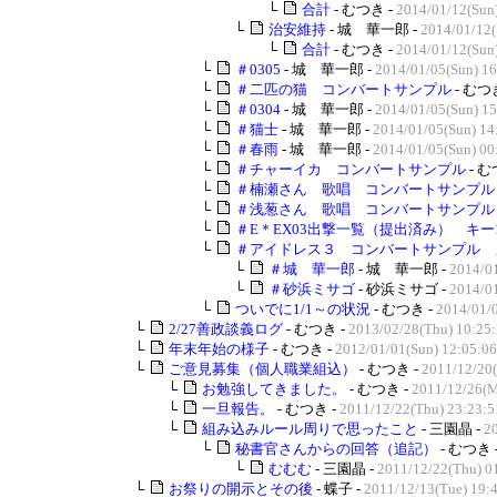
└
合計
- むつき -
2014/01/12(Sun
└
治安維持
- 城 華一郎 -
2014/01/12(
└
合計
- むつき -
2014/01/12(Sun
└
＃0305
- 城 華一郎 -
2014/01/05(Sun) 16
└
＃二匹の猫 コンバートサンプル
- むつ
└
＃0304
- 城 華一郎 -
2014/01/05(Sun) 15
└
＃猫士
- 城 華一郎 -
2014/01/05(Sun) 14
└
＃春雨
- 城 華一郎 -
2014/01/05(Sun) 00
└
＃チャーイカ コンバートサンプル
- む
└
＃楠瀬さん 歌唱 コンバートサンプル
└
＃浅葱さん 歌唱 コンバートサンプル
└
＃E＊EX03出撃一覧（提出済み） キー1
└
＃アイドレス３ コンバートサンプル 
└
＃城 華一郎
- 城 華一郎 -
2014/01
└
＃砂浜ミサゴ
- 砂浜ミサゴ -
2014/01
└
ついでに1/1～の状況
- むつき -
2014/01/
└
2/27善政談義ログ
- むつき -
2013/02/28(Thu) 10:25
└
年末年始の様子
- むつき -
2012/01/01(Sun) 12:05:06
└
ご意見募集（個人職業組込）
- むつき -
2011/12/20(
└
お勉強してきました。
- むつき -
2011/12/26(M
└
一旦報告。
- むつき -
2011/12/22(Thu) 23:23:5
└
組み込みルール周りで思ったこと
- 三園晶 -
2
└
秘書官さんからの回答（追記）
- むつき 
└
むむむ
- 三園晶 -
2011/12/22(Thu) 0
└
お祭りの開示とその後
- 蝶子 -
2011/12/13(Tue) 19: