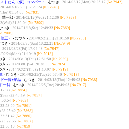
ーストたん（仮）コンバート
- むつき -
2014/03/17(Mon) 20:25:17
[No.7942]
2014/03/16(Sun) 02:21:24
[No.7940]
(Thu) 01:54:03
[No.7931]
 華一郎 -
2014/02/12(Wed) 21:12:30
[No.7898]
2(Wed) 21:30:04
[No.7899]
 むつき -
2014/01/18(Sat) 12:49:33
[No.7869]
No.7906]
（修正）
- むつき -
2014/02/21(Fri) 21:01:59
[No.7905]
むつき -
2014/03/30(Sun) 13:22:21
[No.7949]
-
2014/03/28(Fri) 17:04:48
[No.7947]
/02/24(Mon) 21:10:19
[No.7913]
つき -
2014/03/13(Thu) 12:51:50
[No.7939]
つき -
2014/03/01(Sat) 20:28:53
[No.7924]
つき -
2014/02/27(Thu) 21:10:07
[No.7919]
覧
- むつき -
2014/02/25(Tue) 20:57:46
[No.7918]
ド一覧+景品
- むつき -
2014/03/13(Thu) 12:49:03
[No.7938]
ド一覧
- むつき -
2014/02/25(Tue) 20:49:05
[No.7917]
:17:33
[No.7864]
2(Sun) 22:43:19
[No.7857]
2:56:54
[No.7863]
 22:53:09
[No.7861]
) 23:25:42
[No.7868]
 22:51:42
[No.7860]
) 23:22:55
[No.7867]
 22:50:10
[No.7859]