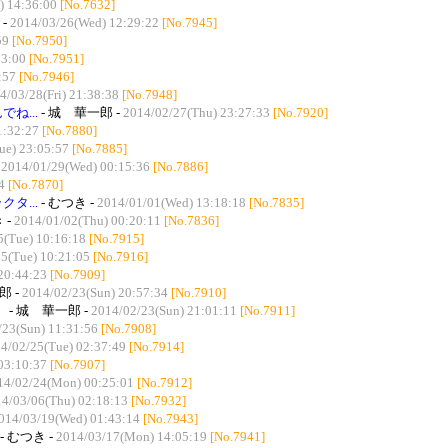
) 14:36:00
[No.7632]
 -
2014/03/26(Wed) 12:29:22
[No.7945]
59
[No.7950]
03:00
[No.7951]
:57
[No.7946]
4/03/28(Fri) 21:38:38
[No.7948]
ね...
- 城 華一郎 -
2014/02/27(Thu) 23:27:33
[No.7920]
1:32:27
[No.7880]
ue) 23:05:57
[No.7885]
-
2014/01/29(Wed) 00:15:36
[No.7886]
4
[No.7870]
タ...
- むつき -
2014/01/01(Wed) 13:18:18
[No.7835]
 -
2014/01/02(Thu) 00:20:11
[No.7836]
5(Tue) 10:16:18
[No.7915]
5(Tue) 10:21:05
[No.7916]
20:44:23
[No.7909]
郎 -
2014/02/23(Sun) 20:57:34
[No.7910]
）
- 城 華一郎 -
2014/02/23(Sun) 21:01:11
[No.7911]
/23(Sun) 11:31:56
[No.7908]
4/02/25(Tue) 02:37:49
[No.7914]
03:10:37
[No.7907]
14/02/24(Mon) 00:25:01
[No.7912]
4/03/06(Thu) 02:18:13
[No.7932]
014/03/19(Wed) 01:43:14
[No.7943]
- むつき -
2014/03/17(Mon) 14:05:19
[No.7941]