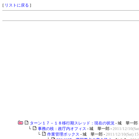
[
リストに戻る
]
ターン１７－１８移行期スレッド：現在の状況
- 城 華一郎 
└
事務の枝：政庁内オフィス
- 城 華一郎 -
2011/12/10(Sat
└
作業管理ボックス
- 城 華一郎 -
2011/12/10(Sat) 15