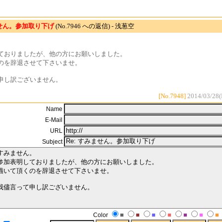
せん。参加取り下げ
(No.7946 への返信) - 浅葱空
。
ておりましたが、他の方にお願いしました。
のを辞退させて下さいませ。
申し訳ございません。
[No.7948]
2014/03/28(F
Name
E-Mail
URL
Subject
■
■
■
■
■
■
■
Color