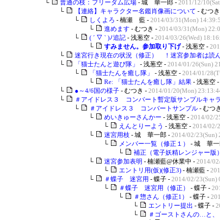
└
普通の枝：フリーダム広場
- 城 華一郎 -
2011/12/10(Sat
└
【連絡】キャラクター名鑑肖像画について
- むつき
└
しくよろ
- 楠瀬 藍 -
2014/03/31(Mon) 14:39:
└
進めます
- むつき -
2014/03/31(Mon) 22:
└
( ´ ▽ ` )ﾉ追記
- 浅葱空 -
2014/03/26(Wed) 18:16
└
すみません。参加取り下げ
- 浅葱空 -
201
└
迷宮行き現在の状況（修正） ！迷宮参加者は読んで
└
「猫士たんと遊び隊」
- 浅葱空 -
2014/01/26(Sun) 2
└
「猫士たんを癒し隊」
- 浅葱空 -
2014/01/28(T
└
Re: 「猫士たんを癒し隊」結果
- 浅葱空 
└
●～4/6国の様子
- むつき -
2014/01/20(Mon) 23:13:4
└
＃アイドレス３ コンバート暫定版サンプルキャラク
└
＃アイドレス３ コンバートサンプル
- むつき
└
めいきゅーさんかー
- 浅葱空 -
2014/02/2
└
えんとりーよう
- 浅葱空 -
2014/02/2
└
迷宮用枝
- 城 華一郎 -
2014/02/23(Sun) 
└
メンバー一覧（修正１）
- 城 華一
└
補正（電子妖精レンジャー版
└
迷宮参加表明
- 楠瀬藍@休業中 -
2014/02
└
エントリ用(仮)(修正3)
- 楠瀬藍 -
201
└
＃蝶子 迷宮用
- 蝶子 -
2014/02/23(Sun) 
└
＃蝶子 迷宮用（修正）
- 蝶子 -
20
└
＃惣さん（修正1）
- 蝶子 -
201
└
エントリー提出
- 蝶子 -
2
└
＃ゴーストさんの…と、