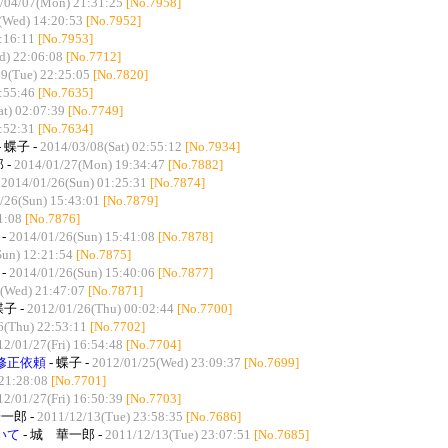
/04/07(Mon) 21:31:25
[No.7958]
(Wed) 14:20:53
[No.7952]
:16:11
[No.7953]
d) 22:06:08
[No.7712]
9(Tue) 22:25:05
[No.7820]
:55:46
[No.7635]
t) 02:07:39
[No.7749]
:52:31
[No.7634]
- 蝶子 -
2014/03/08(Sat) 02:55:12
[No.7934]
 -
2014/01/27(Mon) 19:34:47
[No.7882]
-
2014/01/26(Sun) 01:25:31
[No.7874]
/26(Sun) 15:43:01
[No.7879]
1:08
[No.7876]
-
2014/01/26(Sun) 15:41:08
[No.7878]
un) 12:21:54
[No.7875]
-
2014/01/26(Sun) 15:40:06
[No.7877]
(Wed) 21:47:07
[No.7871]
蝶子 -
2012/01/26(Thu) 00:02:44
[No.7700]
6(Thu) 22:53:11
[No.7702]
12/01/27(Fri) 16:54:48
[No.7704]
修正依頼
- 蝶子 -
2012/01/25(Wed) 23:09:37
[No.7699]
21:28:08
[No.7701]
12/01/27(Fri) 16:50:39
[No.7703]
一郎 -
2011/12/13(Tue) 23:58:35
[No.7686]
いて
- 城 華一郎 -
2011/12/13(Tue) 23:07:51
[No.7685]