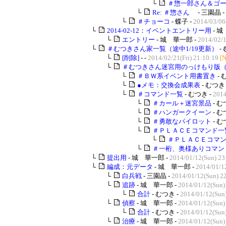
└
＃惣一郎さん＆ゴ
└
Re: ＃惣さん
- 三園晶 -
└
＃チョーコ
- 蝶子 -
2014/03/06
└
2014-02-12：イベントエントリー用
- 城
└
エントリー
- 城 華一郎 -
2014/02/1
└
＃むつきさん家一覧（途中1/19更新）
-
└
[削除]
- -
2014/02/21(Fri) 21:10:19
[
└
＃むつきさん迷宮用のっけもり版
└
＃ＢＷ系イベント用書置き
- 
└
●メモ：交換会成果表
- むつき 
└
＃コマンド一覧
- むつき -
2014
└
＃カール＋迷宮景品
- む
└
＃ハンガークイーン
- む
└
＃勇敢なパイロット
- む
└
＃ＰＬＡＣＥコマンド一
└
＃ＰＬＡＣＥコマン
└
＃一桁、奥様ありコマン
└
提出用
- 城 華一郎 -
2014/01/12(Sun) 23
└
編成：元データ
- 城 華一郎 -
2014/01/1
└
白兵戦
- 三園晶 -
2014/01/12(Sun) 2
└
追跡
- 城 華一郎 -
2014/01/12(Sun)
└
合計
- むつき -
2014/01/12(Sun
└
偵察
- 城 華一郎 -
2014/01/12(Sun)
└
合計
- むつき -
2014/01/12(Sun
└
治療
- 城 華一郎 -
2014/01/12(Sun)