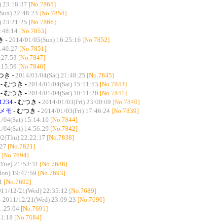
) 23:18:37
[No.7865]
Sun) 22:48:23
[No.7858]
) 23:21:25
[No.7866]
:48:14
[No.7853]
き -
2014/01/05(Sun) 16:25:16
[No.7852]
:40:27
[No.7851]
:27:53
[No.7847]
:15:59
[No.7846]
つき -
2014/01/04(Sat) 21:48:25
[No.7845]
- むつき -
2014/01/04(Sat) 15:11:53
[No.7843]
- むつき -
2014/01/04(Sat) 10:11:20
[No.7841]
234
- むつき -
2014/01/03(Fri) 23:00:09
[No.7840]
メモ
- むつき -
2014/01/03(Fri) 17:46:24
[No.7839]
/04(Sat) 15:14:10
[No.7844]
/04(Sat) 14:56:29
[No.7842]
02(Thu) 22:22:17
[No.7838]
:27
[No.7821]
[No.7694]
Tue) 21:53:31
[No.7688]
on) 19:47:59
[No.7693]
1
[No.7692]
011/12/21(Wed) 22:35:12
[No.7689]
-
2011/12/21(Wed) 23:09:23
[No.7690]
1:25:04
[No.7691]
41:18
[No.7684]