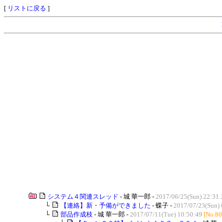
[
リストに戻る
]
システム４関連スレッド
- 城 華一郎 -
2017/06/25(Sun) 22:31:
└
【連絡】新・予備ができました
- 蝶子 -
2017/07/23(Sun) 
└
部品作成枝
- 城 華一郎 -
2017/07/11(Tue) 10:50:49
[No.80