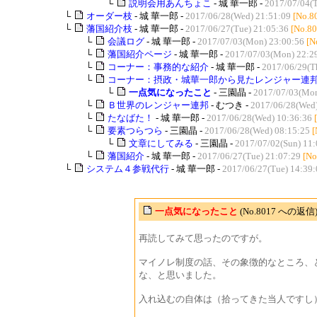
└
説明会用あんちょこ
- 城 華一郎 -
2017/07/04(T
└
オーダー枝
- 城 華一郎 -
2017/06/28(Wed) 21:51:09
[No.8
└
藩国紹介枝
- 城 華一郎 -
2017/06/27(Tue) 21:05:36
[No.80
└
会議ログ
- 城 華一郎 -
2017/07/03(Mon) 23:00:56
[N
└
藩国紹介ページ
- 城 華一郎 -
2017/07/03(Mon) 22:2
└
コーナー：事務的な紹介
- 城 華一郎 -
2017/06/29(T
└
コーナー：摂政・城華一郎から見たレンジャー連
└
一点気になったこと
- 三園晶 -
2017/07/03(Mon
└
Ｂ世界のレンジャー連邦
- むつき -
2017/06/28(Wed)
└
たなばた！
- 城 華一郎 -
2017/06/28(Wed) 10:36:36
└
要素つらつら
- 三園晶 -
2017/06/28(Wed) 08:15:25
[
└
文章にしてみる
- 三園晶 -
2017/07/02(Sun) 11:
└
藩国紹介
- 城 華一郎 -
2017/06/27(Tue) 21:07:29
[No
└
システム４参戦代行
- 城 華一郎 -
2017/06/27(Tue) 14:39:
一点気になったこと
(No.8017 への返信
再読してみて思ったのですが。
マイノレ制度の話、その象徴的なところ、
な、と思いました。
入れ込むの自体は（拾ってきた当人ですし