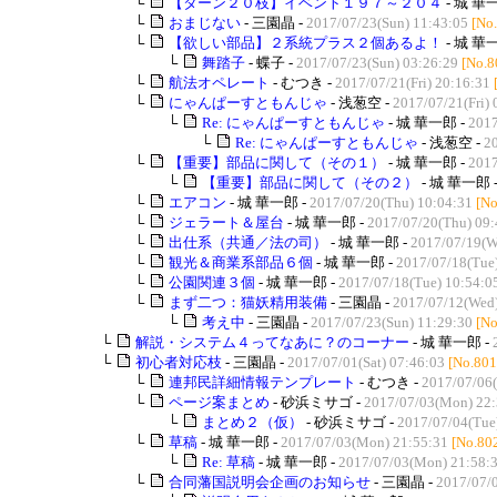
└
【ターン２０枝】イベント１９７～２０４
- 城 華
└
おまじない
- 三園晶 -
2017/07/23(Sun) 11:43:05
[No
└
【欲しい部品】２系統プラス２個あるよ！
- 城 華
└
舞踏子
- 蝶子 -
2017/07/23(Sun) 03:26:29
[No.8
└
航法オペレート
- むつき -
2017/07/21(Fri) 20:16:31
└
にゃんぱーすともんじゃ
- 浅葱空 -
2017/07/21(Fri) 
└
Re: にゃんぱーすともんじゃ
- 城 華一郎 -
2017
└
Re: にゃんぱーすともんじゃ
- 浅葱空 -
20
└
【重要】部品に関して（その１）
- 城 華一郎 -
2017
└
【重要】部品に関して（その２）
- 城 華一郎 
└
エアコン
- 城 華一郎 -
2017/07/20(Thu) 10:04:31
[No
└
ジェラート＆屋台
- 城 華一郎 -
2017/07/20(Thu) 09:
└
出仕系（共通／法の司）
- 城 華一郎 -
2017/07/19(W
└
観光＆商業系部品６個
- 城 華一郎 -
2017/07/18(Tue
└
公園関連３個
- 城 華一郎 -
2017/07/18(Tue) 10:54:0
└
まず二つ：猫妖精用装備
- 三園晶 -
2017/07/12(Wed)
└
考え中
- 三園晶 -
2017/07/23(Sun) 11:29:30
[No
└
解説・システム４ってなあに？のコーナー
- 城 華一郎 -
└
初心者対応枝
- 三園晶 -
2017/07/01(Sat) 07:46:03
[No.801
└
連邦民詳細情報テンプレート
- むつき -
2017/07/06(
└
ページ案まとめ
- 砂浜ミサゴ -
2017/07/03(Mon) 22:
└
まとめ２（仮）
- 砂浜ミサゴ -
2017/07/04(Tue
└
草稿
- 城 華一郎 -
2017/07/03(Mon) 21:55:31
[No.80
└
Re: 草稿
- 城 華一郎 -
2017/07/03(Mon) 21:58:
└
合同藩国説明会企画のお知らせ
- 三園晶 -
2017/07/0