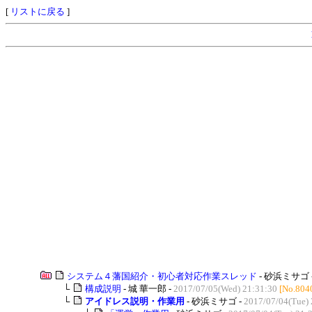
[
リストに戻る
]
システム４藩国紹介・初心者対応作業スレッド
- 砂浜ミサゴ 
└
構成説明
- 城 華一郎 -
2017/07/05(Wed) 21:31:30
[No.804
└
アイドレス説明・作業用
- 砂浜ミサゴ -
2017/07/04(Tue) 