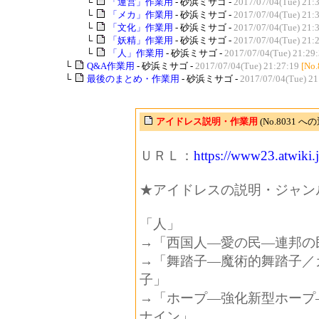
└
「運営」作業用
- 砂浜ミサゴ -
2017/07/04(Tue) 21:
└
「メカ」作業用
- 砂浜ミサゴ -
2017/07/04(Tue) 21:
└
「文化」作業用
- 砂浜ミサゴ -
2017/07/04(Tue) 21:
└
「妖精」作業用
- 砂浜ミサゴ -
2017/07/04(Tue) 21:
└
「人」作業用
- 砂浜ミサゴ -
2017/07/04(Tue) 21:29
└
Q&A作業用
- 砂浜ミサゴ -
2017/07/04(Tue) 21:27:19
[No.
└
最後のまとめ・作業用
- 砂浜ミサゴ -
2017/07/04(Tue) 21
アイドレス説明・作業用
(No.8031 へ
ＵＲＬ：
https://www23.atwiki.
★アイドレスの説明・ジャン
「人」
→「西国人―愛の民―連邦の
→「舞踏子―魔術的舞踏子／
子」
→「ホープ―強化新型ホープ
ナイン」