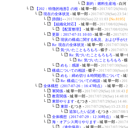
└
新約：燃料生産地
- 白河
└
【202：特徴的地形】の枝
- 城 華一郎 -
2017/07/26(Wed) 
└
現在の全体状況
- 城 華一郎 -
2017/07/29(Sat) 23:54
└
[削除]
- -
2017/08/06(Sun) 22:11:03
[No.8195]
└
【組織化対応】
- 城 華一郎 -
2017/08/02(Wed) 
└
【配置整理】
- 城 華一郎 -
2017/08/02(We
└
更新：2017-07-31:10:03
- 城 華一郎 -
2017/07/
└
現状の構成に関する私見、および手がけた
└
Re: 現在の全体状況
- 城 華一郎 -
2017/07/30(S
└
気づいたこともろもろ
- 蝶子 -
2017/07/3
└
Re: 気づいたこともろもろ
- 城 華一
└
Re: 気づいたこともろもろ
- 蝶
└
めも：感謝
- 城 華一郎 -
2017/07/30(Sun)
└
構成についての相談
- 蝶子 -
2017/07/30(Sun) 
└
めも：締め切り＆時間処理について
- 城
└
Re: 構成についての相談
- 城 華一郎 -
201
└
全体構想（2017-07-26：16:47時点）
- 城 華一郎 -
2
└
軍関係
- 城 華一郎 -
2017/07/29(Sat) 18:16:43
[
└
教育関係
- 城 華一郎 -
2017/07/29(Sat) 14:48:0
└
東部やります
- むつき -
2017/07/29(Sat) 14:46
└
東部
- むつき -
2017/07/29(Sat) 15:23:35
└
追加したい記述
- むつき -
2017/08/
└
全体構想（2017-07-29：12:30時点）
- 城 華一
└
海・オアシス周りやります
- 城 華一郎 -
2017/
└
（途中保存）
- 城 華一郎 -
2017/07/29(Sat