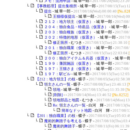
└
メモ：流用申請
- 城 華一郎 -
2017/08/20(Sun) 23:20
└
【事務処理】提出集積所
- 城 華一郎 -
2017/08/15(Tue) 1
└
提出
- 城 華一郎 -
2017/08/16(Wed) 00:00:40
[No.828
└
王猫様仮提出
- 城 華一郎 -
2017/08/16(Wed) 00
└
２１２：地方領主（仮置き）
- 城 華一郎 -
2017/08/
└
２０４：独自食品・特産品（仮置き）
- 城 華一郎 -
└
２０３：独自種族（仮置き）
- 城 華一郎 -
2017/08/
└
２０２：特徴的地形（仮置き）
- 城 華一郎 -
2017/0
└
修正箇所
- むつき -
2017/08/15(Tue) 21:38:10
└
２０１：独自職業（仮置き）
- 城 華一郎 -
2017/08/
└
修正箇所
- むつき -
2017/08/15(Tue) 22:03:04
└
２００：独自アイテム＆兵器（仮置き）
- 城 華一郎
└
１９９：藩国施設（仮置き）
- 城 華一郎 -
2017/08/
└
１９７：王猫さま（仮置き）
- 城 華一郎 -
2017/08/
└
１９７：駅ビル
- 城 華一郎 -
2017/08/15(Tue) 12:05
└
【212：地方領主】の枝
- 蝶子 -
2017/08/05(Sat) 02:58:38
└
領主さんの一覧
- 蝶子 -
2017/08/08(Tue) 23:46:13
[
└
領地
- 城 華一郎 -
2017/08/15(Tue) 11:35:39
[N
└
[削除]
- -
2017/08/14(Mon) 13:46:52
[No.8252]
└
領地部品と地図
- むつき -
2017/08/14(Mon) 13
└
Re: 領主さんの一覧
- 白河 輝 -
2017/08/13(Su
└
簡単なドット地図
- 白河 輝 -
2017/08/1
└
【201：独自職業】の枝
- 蝶子 -
2017/08/01(Tue) 05:03:4
└
魔術的舞踏子を考える
- 蝶子 -
2017/08/10(Thu) 03:
└
魔術的舞踏子
- 蝶子 -
2017/08/11(Fri) 06:11:39