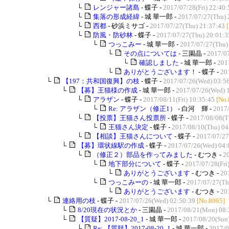
└
レンジャー諸島
- 蝶子 -
2017/07/28(Fri) 22:40:
└
集落の形成経緯
- 城 華一郎 -
2017/07/27(Thu) 
└
西都
- 砂浜ミサゴ -
2017/07/27(Thu) 21:37:43
└
防風・防砂林
- 蝶子 -
2017/07/27(Thu) 20:01:3
└
つっこみー
- 城 華一郎 -
2017/07/27(Thu)
└
その点については
- 三園晶 -
2017/07
└
確認しました
- 城 華一郎 -
201
└
ありがとうございます！
- 蝶子 -
20
└
【197：共和国復興】の枝
- 蝶子 -
2017/07/26(Wed) 03:5
└
【募】王猫様の作成
- 城 華一郎 -
2017/07/26(Wed) 
└
アラザン
- 蝶子 -
2017/08/11(Fri) 10:35:45
[No.
└
Re: アラザン（修正1）
- 白河 輝 -
2017/
└
【投票】王猫さん投票所
- 蝶子 -
2017/08/08(T
└
王猫さん決定
- 蝶子 -
2017/08/10(Thu) 04
└
【相談】王猫さんについて
- 蝶子 -
2017/07/27
└
【募】環状線駅の作成
- 蝶子 -
2017/07/26(Wed) 04:
└
（修正２）部品を作ってみました
- むつき -
2
└
地下部分について
- 蝶子 -
2017/07/28(Fri
└
ありがとうございます
- むつき -
20
└
つっこみーの
- 城 華一郎 -
2017/07/27(Th
└
ありがとうございます
- むつき -
20
└
連絡用の枝
- 蝶子 -
2017/07/26(Wed) 02:50:39
[No.8065]
└
8/20現在の状況とか
- 三園晶 -
2017/08/21(Mon) 08:
└
【質疑】2017-08-20_1
- 城 華一郎 -
2017/08/20(Sun
└
Re: 【質疑】2017-08-20_1
- 城 華一郎 -
2017/0