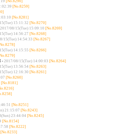
:19
[No.8290]
2:02:39
[No.8259]
0]
:03:10
[No.8281]
15(Tue) 15:11:32
[No.8270]
2017/08/15(Tue) 15:09:10
[No.8269]
15(Tue) 14:56:27
[No.8268]
8/15(Tue) 14:54:33
[No.8267]
[No.8278]
15(Tue) 14:15:55
[No.8266]
[No.8279]
 -
2017/08/15(Tue) 14:00:03
[No.8264]
15(Tue) 13:56:54
[No.8263]
15(Tue) 12:16:30
[No.8261]
:07
[No.8260]
[No.8181]
No.8216]
o.8258]
:46:51
[No.8251]
n) 21:15:07
[No.8243]
3(Sun) 23:44:04
[No.8245]
9
[No.8154]
47:58
[No.8222]
[No.8233]