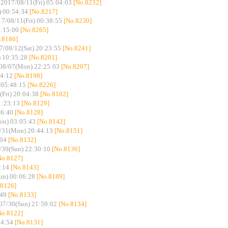
-
2017/08/11(Fri) 05:04:03
[No.8232]
 00:54:34
[No.8217]
7/08/11(Fri) 00:38:55
[No.8230]
4:15:00
[No.8265]
.8186]
7/08/12(Sat) 20:23:55
[No.8241]
 10:35:28
[No.8201]
08/07(Mon) 22:25:03
[No.8207]
4:12
[No.8198]
 05:48:15
[No.8226]
(Fri) 20:04:38
[No.8102]
1:23:13
[No.8129]
46:40
[No.8128]
on) 03:05:43
[No.8142]
/31(Mon) 20:44:13
[No.8151]
:04
[No.8132]
/30(Sun) 22:30:10
[No.8136]
No.8127]
:14
[No.8143]
un) 00:06:28
[No.8189]
.8126]
:49
[No.8133]
07/30(Sun) 21:59:02
[No.8134]
No.8122]
34:54
[No.8131]