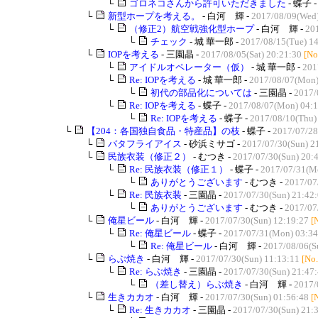
└
ゴロネコさんから許可いただきました
- 蝶子 
└
新型ホープを考える。
- 白河 輝 -
2017/08/09(Wed)
└
（修正2）航空戦強化型ホープ
- 白河 輝 -
201
└
チェック
- 城 華一郎 -
2017/08/15(Tue) 1
└
IOPを考える
- 三園晶 -
2017/08/05(Sat) 20:21:30
[No
└
アイドルオペレーター（仮）
- 城 華一郎 -
201
└
Re: IOPを考える
- 城 華一郎 -
2017/08/07(Mon)
└
初代の部品化については
- 三園晶 -
2017/
└
Re: IOPを考える
- 蝶子 -
2017/08/07(Mon) 04:1
└
Re: IOPを考える
- 蝶子 -
2017/08/10(Thu)
└
【204：各国独自食品・特産品】の枝
- 蝶子 -
2017/07/28
└
バタフライアイス
- 砂浜ミサゴ -
2017/07/30(Sun) 2
└
民族衣装（修正２）
- むつき -
2017/07/30(Sun) 20:
└
Re: 民族衣装（修正１）
- 蝶子 -
2017/07/31(M
└
ありがとうございます
- むつき -
2017/07
└
Re: 民族衣装
- 三園晶 -
2017/07/30(Sun) 21:42
└
ありがとうございます
- むつき -
2017/07
└
俺星ビール
- 白河 輝 -
2017/07/30(Sun) 12:19:27
[
└
Re: 俺星ビール
- 蝶子 -
2017/07/31(Mon) 03:34
└
Re: 俺星ビール
- 白河 輝 -
2017/08/06(S
└
らぶ焼き
- 白河 輝 -
2017/07/30(Sun) 11:13:11
[No
└
Re: らぶ焼き
- 三園晶 -
2017/07/30(Sun) 21:47
└
（差し替え）らぶ焼き
- 白河 輝 -
2017/
└
生きカカオ
- 白河 輝 -
2017/07/30(Sun) 01:56:48
[
└
Re: 生きカカオ
- 三園晶 -
2017/07/30(Sun) 21: