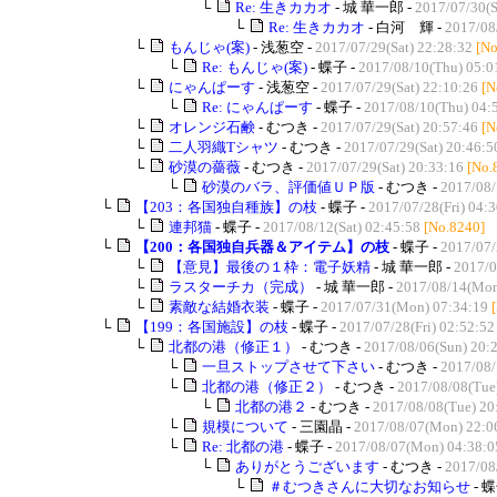
└
Re: 生きカカオ
- 城 華一郎 -
2017/07/30(S
└
Re: 生きカカオ
- 白河 輝 -
2017/08
└
もんじゃ(案)
- 浅葱空 -
2017/07/29(Sat) 22:28:32
[No
└
Re: もんじゃ(案)
- 蝶子 -
2017/08/10(Thu) 05:0
└
にゃんぱーす
- 浅葱空 -
2017/07/29(Sat) 22:10:26
[N
└
Re: にゃんぱーす
- 蝶子 -
2017/08/10(Thu) 04:
└
オレンジ石鹸
- むつき -
2017/07/29(Sat) 20:57:46
[N
└
二人羽織Tシャツ
- むつき -
2017/07/29(Sat) 20:46:5
└
砂漠の薔薇
- むつき -
2017/07/29(Sat) 20:33:16
[No.
└
砂漠のバラ、評価値ＵＰ版
- むつき -
2017/08/
└
【203：各国独自種族】の枝
- 蝶子 -
2017/07/28(Fri) 04:
└
連邦猫
- 蝶子 -
2017/08/12(Sat) 02:45:58
[No.8240]
└
【200：各国独自兵器＆アイテム】の枝
- 蝶子 -
2017/07/
└
【意見】最後の１枠：電子妖精
- 城 華一郎 -
2017/0
└
ラスターチカ（完成）
- 城 華一郎 -
2017/08/14(Mon
└
素敵な結婚衣装
- 蝶子 -
2017/07/31(Mon) 07:34:19
└
【199：各国施設】の枝
- 蝶子 -
2017/07/28(Fri) 02:52:52
└
北都の港（修正１）
- むつき -
2017/08/06(Sun) 20:
└
一旦ストップさせて下さい
- むつき -
2017/08/
└
北都の港（修正２）
- むつき -
2017/08/08(Tue
└
北都の港２
- むつき -
2017/08/08(Tue) 20
└
規模について
- 三園晶 -
2017/08/07(Mon) 22:0
└
Re: 北都の港
- 蝶子 -
2017/08/07(Mon) 04:38:0
└
ありがとうございます
- むつき -
2017/08
└
＃むつきさんに大切なお知らせ
- 蝶