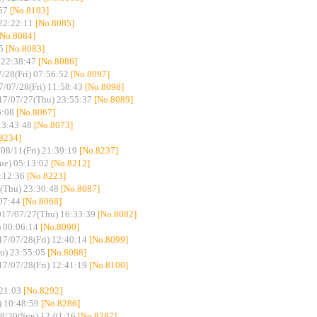
57
[No.8103]
22:22:11
[No.8085]
[No.8084]
5
[No.8083]
 22:38:47
[No.8086]
/28(Fri) 07:56:52
[No.8097]
7/07/28(Fri) 11:58:43
[No.8098]
17/07/27(Thu) 23:55:37
[No.8089]
6:08
[No.8067]
13:43:48
[No.8073]
8234]
08/11(Fri) 21:39:19
[No.8237]
ue) 05:13:02
[No.8212]
:12:36
[No.8223]
(Thu) 23:30:48
[No.8087]
07:44
[No.8068]
017/07/27(Thu) 16:33:39
[No.8082]
) 00:06:14
[No.8090]
17/07/28(Fri) 12:40:14
[No.8099]
u) 23:55:05
[No.8088]
17/07/28(Fri) 12:41:19
[No.8100]
21:03
[No.8292]
) 10:48:59
[No.8286]
8/20(Sun) 12:01:16
[No.8287]