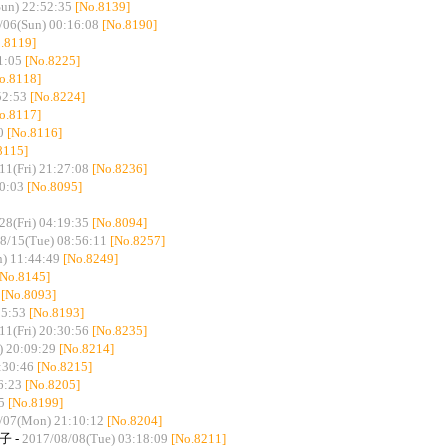
un) 22:52:35
[No.8139]
/06(Sun) 00:16:08
[No.8190]
.8119]
1:05
[No.8225]
o.8118]
52:53
[No.8224]
o.8117]
0
[No.8116]
8115]
11(Fri) 21:27:08
[No.8236]
30:03
[No.8095]
28(Fri) 04:19:35
[No.8094]
8/15(Tue) 08:56:11
[No.8257]
) 11:44:49
[No.8249]
[No.8145]
[No.8093]
25:53
[No.8193]
11(Fri) 20:30:56
[No.8235]
) 20:09:29
[No.8214]
:30:46
[No.8215]
6:23
[No.8205]
5
[No.8199]
/07(Mon) 21:10:12
[No.8204]
子 -
2017/08/08(Tue) 03:18:09
[No.8211]