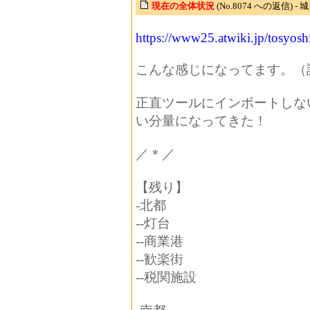
現在の全体状況
(No.8074 への返信) - 
https://www25.atwiki.jp/tosyosh
こんな感じになってます。（
正直ツールにインポートしな
い分量になってきた！
／＊／
【残り】
-北都
--灯台
--商業港
--歓楽街
--税関施設