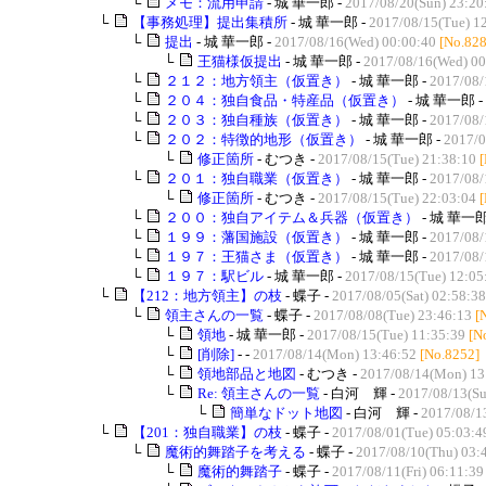
└
メモ：流用申請
- 城 華一郎 -
2017/08/20(Sun) 23:20
└
【事務処理】提出集積所
- 城 華一郎 -
2017/08/15(Tue) 1
└
提出
- 城 華一郎 -
2017/08/16(Wed) 00:00:40
[No.828
└
王猫様仮提出
- 城 華一郎 -
2017/08/16(Wed) 00
└
２１２：地方領主（仮置き）
- 城 華一郎 -
2017/08/
└
２０４：独自食品・特産品（仮置き）
- 城 華一郎 -
└
２０３：独自種族（仮置き）
- 城 華一郎 -
2017/08/
└
２０２：特徴的地形（仮置き）
- 城 華一郎 -
2017/0
└
修正箇所
- むつき -
2017/08/15(Tue) 21:38:10
└
２０１：独自職業（仮置き）
- 城 華一郎 -
2017/08/
└
修正箇所
- むつき -
2017/08/15(Tue) 22:03:04
└
２００：独自アイテム＆兵器（仮置き）
- 城 華一郎
└
１９９：藩国施設（仮置き）
- 城 華一郎 -
2017/08/
└
１９７：王猫さま（仮置き）
- 城 華一郎 -
2017/08/
└
１９７：駅ビル
- 城 華一郎 -
2017/08/15(Tue) 12:05
└
【212：地方領主】の枝
- 蝶子 -
2017/08/05(Sat) 02:58:38
└
領主さんの一覧
- 蝶子 -
2017/08/08(Tue) 23:46:13
[
└
領地
- 城 華一郎 -
2017/08/15(Tue) 11:35:39
[N
└
[削除]
- -
2017/08/14(Mon) 13:46:52
[No.8252]
└
領地部品と地図
- むつき -
2017/08/14(Mon) 13
└
Re: 領主さんの一覧
- 白河 輝 -
2017/08/13(Su
└
簡単なドット地図
- 白河 輝 -
2017/08/1
└
【201：独自職業】の枝
- 蝶子 -
2017/08/01(Tue) 05:03:4
└
魔術的舞踏子を考える
- 蝶子 -
2017/08/10(Thu) 03:
└
魔術的舞踏子
- 蝶子 -
2017/08/11(Fri) 06:11:39