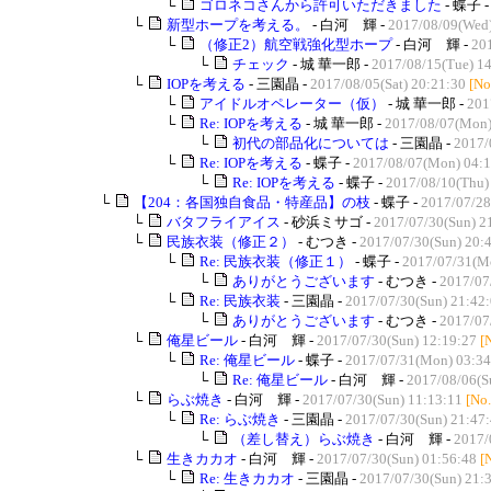
└
ゴロネコさんから許可いただきました
- 蝶子 
└
新型ホープを考える。
- 白河 輝 -
2017/08/09(Wed)
└
（修正2）航空戦強化型ホープ
- 白河 輝 -
201
└
チェック
- 城 華一郎 -
2017/08/15(Tue) 1
└
IOPを考える
- 三園晶 -
2017/08/05(Sat) 20:21:30
[No
└
アイドルオペレーター（仮）
- 城 華一郎 -
201
└
Re: IOPを考える
- 城 華一郎 -
2017/08/07(Mon)
└
初代の部品化については
- 三園晶 -
2017/
└
Re: IOPを考える
- 蝶子 -
2017/08/07(Mon) 04:1
└
Re: IOPを考える
- 蝶子 -
2017/08/10(Thu)
└
【204：各国独自食品・特産品】の枝
- 蝶子 -
2017/07/28
└
バタフライアイス
- 砂浜ミサゴ -
2017/07/30(Sun) 2
└
民族衣装（修正２）
- むつき -
2017/07/30(Sun) 20:
└
Re: 民族衣装（修正１）
- 蝶子 -
2017/07/31(M
└
ありがとうございます
- むつき -
2017/07
└
Re: 民族衣装
- 三園晶 -
2017/07/30(Sun) 21:42
└
ありがとうございます
- むつき -
2017/07
└
俺星ビール
- 白河 輝 -
2017/07/30(Sun) 12:19:27
[
└
Re: 俺星ビール
- 蝶子 -
2017/07/31(Mon) 03:34
└
Re: 俺星ビール
- 白河 輝 -
2017/08/06(S
└
らぶ焼き
- 白河 輝 -
2017/07/30(Sun) 11:13:11
[No
└
Re: らぶ焼き
- 三園晶 -
2017/07/30(Sun) 21:47
└
（差し替え）らぶ焼き
- 白河 輝 -
2017/
└
生きカカオ
- 白河 輝 -
2017/07/30(Sun) 01:56:48
[
└
Re: 生きカカオ
- 三園晶 -
2017/07/30(Sun) 21: