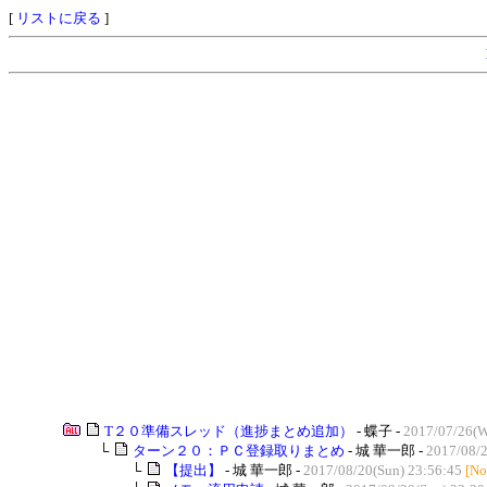
[
リストに戻る
]
T２０準備スレッド（進捗まとめ追加）
- 蝶子 -
2017/07/26(W
└
ターン２０：ＰＣ登録取りまとめ
- 城 華一郎 -
2017/08/2
└
【提出】
- 城 華一郎 -
2017/08/20(Sun) 23:56:45
[No