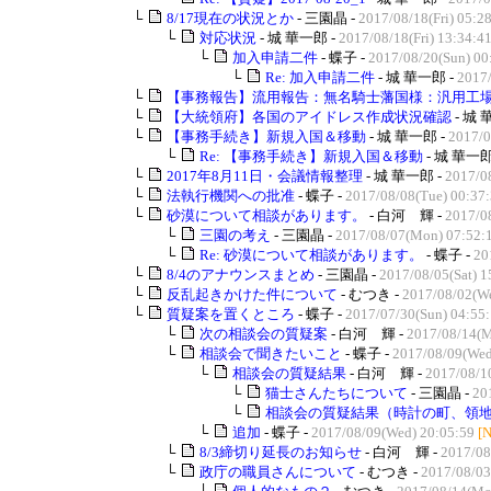
└
8/17現在の状況とか
- 三園晶 -
2017/08/18(Fri) 05:2
└
対応状況
- 城 華一郎 -
2017/08/18(Fri) 13:34:4
└
加入申請二件
- 蝶子 -
2017/08/20(Sun) 00
└
Re: 加入申請二件
- 城 華一郎 -
2017/
└
【事務報告】流用報告：無名騎士藩国様：汎用工
└
【大統領府】各国のアイドレス作成状況確認
- 城 
└
【事務手続き】新規入国＆移動
- 城 華一郎 -
2017/0
└
Re: 【事務手続き】新規入国＆移動
- 城 華一郎
└
2017年8月11日・会議情報整理
- 城 華一郎 -
2017/08
└
法執行機関への批准
- 蝶子 -
2017/08/08(Tue) 00:37
└
砂漠について相談があります。
- 白河 輝 -
2017/0
└
三園の考え
- 三園晶 -
2017/08/07(Mon) 07:52:
└
Re: 砂漠について相談があります。
- 蝶子 -
20
└
8/4のアナウンスまとめ
- 三園晶 -
2017/08/05(Sat) 1
└
反乱起きかけた件について
- むつき -
2017/08/02(We
└
質疑案を置くところ
- 蝶子 -
2017/07/30(Sun) 04:55
└
次の相談会の質疑案
- 白河 輝 -
2017/08/14(M
└
相談会で聞きたいこと
- 蝶子 -
2017/08/09(Wed
└
相談会の質疑結果
- 白河 輝 -
2017/08/1
└
猫士さんたちについて
- 三園晶 -
20
└
相談会の質疑結果（時計の町、領
└
追加
- 蝶子 -
2017/08/09(Wed) 20:05:59
[
└
8/3締切り延長のお知らせ
- 白河 輝 -
2017/08
└
政庁の職員さんについて
- むつき -
2017/08/03