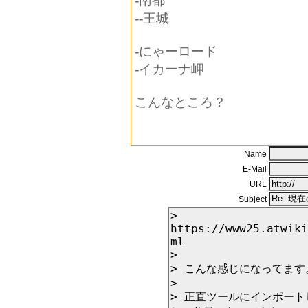
-南都
--王城
-にゃーロード
-イカーナ岬
こんなところ？
Name
E-Mail
URL
Subject