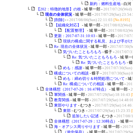
└
新約：燃料生産地
- 白河
└
【202：特徴的地形】の枝
- 城 華一郎 -
2017/07/26(Wed) 
└
現在の全体状況
- 城 華一郎 -
2017/07/29(Sat) 23:54
└
[削除]
- -
2017/08/06(Sun) 22:11:03
[No.8195]
└
【組織化対応】
- 城 華一郎 -
2017/08/02(Wed) 
└
【配置整理】
- 城 華一郎 -
2017/08/02(We
└
更新：2017-07-31:10:03
- 城 華一郎 -
2017/07/
└
現状の構成に関する私見、および手がけた
└
Re: 現在の全体状況
- 城 華一郎 -
2017/07/30(S
└
気づいたこともろもろ
- 蝶子 -
2017/07/3
└
Re: 気づいたこともろもろ
- 城 華一
└
Re: 気づいたこともろもろ
- 蝶
└
めも：感謝
- 城 華一郎 -
2017/07/30(Sun)
└
構成についての相談
- 蝶子 -
2017/07/30(Sun) 
└
めも：締め切り＆時間処理について
- 城
└
Re: 構成についての相談
- 城 華一郎 -
201
└
全体構想（2017-07-26：16:47時点）
- 城 華一郎 -
2
└
軍関係
- 城 華一郎 -
2017/07/29(Sat) 18:16:43
[
└
教育関係
- 城 華一郎 -
2017/07/29(Sat) 14:48:0
└
東部やります
- むつき -
2017/07/29(Sat) 14:46
└
東部
- むつき -
2017/07/29(Sat) 15:23:35
└
追加したい記述
- むつき -
2017/08/
└
全体構想（2017-07-29：12:30時点）
- 城 華一
└
海・オアシス周りやります
- 城 華一郎 -
2017/
└
（途中保存）
- 城 華一郎 -
2017/07/29(Sat