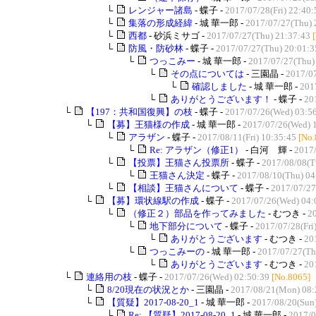
└
レンジャー諸島
- 蝶子 -
2017/07/28(Fri) 22:40:
└
集落の形成経緯
- 城 華一郎 -
2017/07/27(Thu) 
└
西都
- 砂浜ミサゴ -
2017/07/27(Thu) 21:37:43
└
防風・防砂林
- 蝶子 -
2017/07/27(Thu) 20:01:3
└
つっこみー
- 城 華一郎 -
2017/07/27(Thu)
└
その点については
- 三園晶 -
2017/07
└
確認しました
- 城 華一郎 -
201
└
ありがとうございます！
- 蝶子 -
20
└
【197：共和国復興】の枝
- 蝶子 -
2017/07/26(Wed) 03:5
└
【募】王猫様の作成
- 城 華一郎 -
2017/07/26(Wed) 
└
アラザン
- 蝶子 -
2017/08/11(Fri) 10:35:45
[No.
└
Re: アラザン（修正1）
- 白河 輝 -
2017/
└
【投票】王猫さん投票所
- 蝶子 -
2017/08/08(T
└
王猫さん決定
- 蝶子 -
2017/08/10(Thu) 04
└
【相談】王猫さんについて
- 蝶子 -
2017/07/27
└
【募】環状線駅の作成
- 蝶子 -
2017/07/26(Wed) 04:
└
（修正２）部品を作ってみました
- むつき -
2
└
地下部分について
- 蝶子 -
2017/07/28(Fri
└
ありがとうございます
- むつき -
20
└
つっこみーの
- 城 華一郎 -
2017/07/27(Th
└
ありがとうございます
- むつき -
20
└
連絡用の枝
- 蝶子 -
2017/07/26(Wed) 02:50:39
[No.8065]
└
8/20現在の状況とか
- 三園晶 -
2017/08/21(Mon) 08:
└
【質疑】2017-08-20_1
- 城 華一郎 -
2017/08/20(Sun
└
Re: 【質疑】2017-08-20_1
- 城 華一郎 -
2017/0