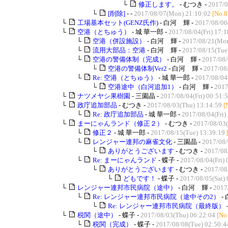
└
修正します。
- むつき -
2017/0
└
[削除]
- -
2017/08/07(Mon) 21:10:02
[No.8
└
工場基本セット(GENZ氏作)
- 白河 輝 -
2017/08/06
└
空港（とちゅう）
- 城 華一郎 -
2017/08/04(Fri) 17:1
└
空港（併設施設）
- 白河 輝 -
2017/08/21(Mon
└
流用大部品：空港
- 白河 輝 -
2017/08/15(Tue
└
空港の警備体制（完成）
- 白河 輝 -
2017/08/
└
空港の警備体制Ver2
- 白河 輝 -
2017/08/
└
Re: 空港（とちゅう）
- 城 華一郎 -
2017/08/04(
└
空港途中（白河追加1）
- 白河 輝 -
2017
└
ナツメヤシ果樹園
- 三園晶 -
2017/08/04(Fri) 00:51:
└
政庁追加部品
- むつき -
2017/08/03(Thu) 13:14:59
[
└
Re: 政庁追加部品
- 城 華一郎 -
2017/08/04(Fri)
└
まーにゃんランド（修正２）
- むつき -
2017/08/03(
└
修正２
- 城 華一郎 -
2017/08/15(Tue) 13:39:19
└
レンジャー連邦の麻雀文化
- 三園晶 -
2017/08/
└
ありがとうございます
- むつき -
2017/08
└
Re: まーにゃんランド
- 蝶子 -
2017/08/04(Fri) 
└
ありがとうございます
- むつき -
2017/08/
└
どもです！
- 蝶子 -
2017/08/05(Sat) 
└
レンジャー連邦市民病院（途中）
- 白河 輝 -
2017
└
Re: レンジャー連邦市民病院（途中その2）
-
└
Re: レンジャー連邦市民病院（最終版）
└
税関（途中）
- 蝶子 -
2017/08/03(Thu) 06:22:04
[No
└
税関（完成）
- 蝶子 -
2017/08/08(Tue) 02:50:4