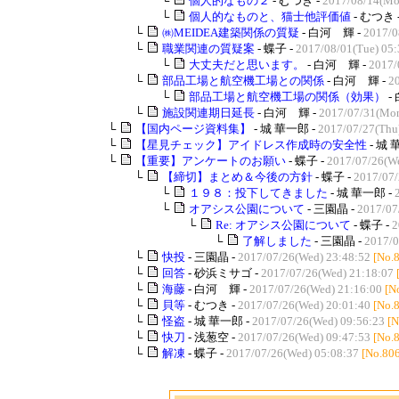
└
個人的なもの２
- むつき -
2017/08/14(Mo
└
個人的なものと、猫士他評価値
- むつき 
└
㈱MEIDEA建築関係の質疑
- 白河 輝 -
2017/0
└
職業関連の質疑案
- 蝶子 -
2017/08/01(Tue) 05:
└
大丈夫だと思います。
- 白河 輝 -
2017/
└
部品工場と航空機工場との関係
- 白河 輝 -
2
└
部品工場と航空機工場の関係（効果）
-
└
施設関連期日延長
- 白河 輝 -
2017/07/31(Mon
└
【国内ページ資料集】
- 城 華一郎 -
2017/07/27(Thu
└
【星見チェック】アイドレス作成時の安全性
- 城 
└
【重要】アンケートのお願い
- 蝶子 -
2017/07/26(We
└
【締切】まとめ＆今後の方針
- 蝶子 -
2017/07/
└
１９８：投下してきました
- 城 華一郎 -
└
オアシス公園について
- 三園晶 -
2017/07/
└
Re: オアシス公園について
- 蝶子 -
2
└
了解しました
- 三園晶 -
2017/0
└
快投
- 三園晶 -
2017/07/26(Wed) 23:48:52
[No.
└
回答
- 砂浜ミサゴ -
2017/07/26(Wed) 21:18:07
└
海藤
- 白河 輝 -
2017/07/26(Wed) 21:16:00
[N
└
貝等
- むつき -
2017/07/26(Wed) 20:01:40
[No.
└
怪盗
- 城 華一郎 -
2017/07/26(Wed) 09:56:23
[N
└
快刀
- 浅葱空 -
2017/07/26(Wed) 09:47:53
[No.
└
解凍
- 蝶子 -
2017/07/26(Wed) 05:08:37
[No.80