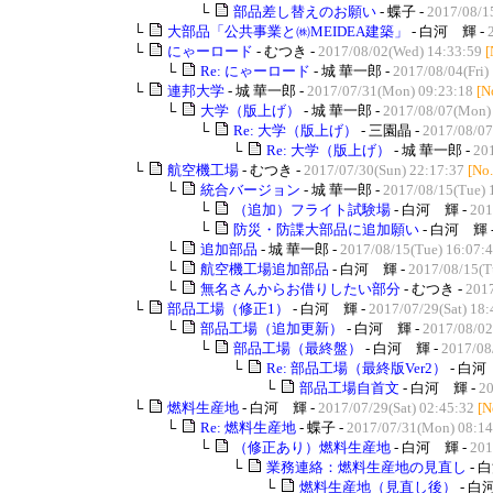
└
部品差し替えのお願い
- 蝶子 -
2017/08/1
└
大部品「公共事業と㈱MEIDEA建築」
- 白河 輝 -
└
にゃーロード
- むつき -
2017/08/02(Wed) 14:33:59
[
└
Re: にゃーロード
- 城 華一郎 -
2017/08/04(Fri)
└
連邦大学
- 城 華一郎 -
2017/07/31(Mon) 09:23:18
[N
└
大学（版上げ）
- 城 華一郎 -
2017/08/07(Mon)
└
Re: 大学（版上げ）
- 三園晶 -
2017/08/07
└
Re: 大学（版上げ）
- 城 華一郎 -
20
└
航空機工場
- むつき -
2017/07/30(Sun) 22:17:37
[No
└
統合バージョン
- 城 華一郎 -
2017/08/15(Tue) 
└
（追加）フライト試験場
- 白河 輝 -
201
└
防災・防諜大部品に追加願い
- 白河 輝 
└
追加部品
- 城 華一郎 -
2017/08/15(Tue) 16:07:
└
航空機工場追加部品
- 白河 輝 -
2017/08/15(T
└
無名さんからお借りしたい部分
- むつき -
2017
└
部品工場（修正1）
- 白河 輝 -
2017/07/29(Sat) 18:
└
部品工場（追加更新）
- 白河 輝 -
2017/08/02
└
部品工場（最終盤）
- 白河 輝 -
2017/08
└
Re: 部品工場（最終版Ver2）
- 白河
└
部品工場自首文
- 白河 輝 -
20
└
燃料生産地
- 白河 輝 -
2017/07/29(Sat) 02:45:32
[N
└
Re: 燃料生産地
- 蝶子 -
2017/07/31(Mon) 08:14
└
（修正あり）燃料生産地
- 白河 輝 -
201
└
業務連絡：燃料生産地の見直し
- 
└
燃料生産地（見直し後）
- 白