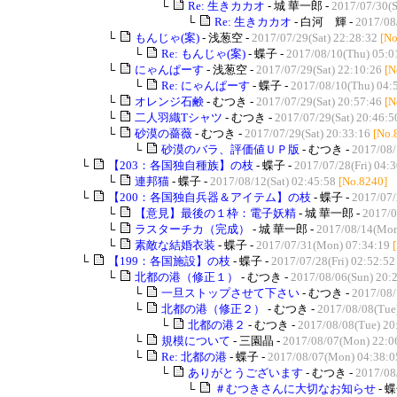
└
Re: 生きカカオ
- 城 華一郎 -
2017/07/30(S
└
Re: 生きカカオ
- 白河 輝 -
2017/08
└
もんじゃ(案)
- 浅葱空 -
2017/07/29(Sat) 22:28:32
[No
└
Re: もんじゃ(案)
- 蝶子 -
2017/08/10(Thu) 05:0
└
にゃんぱーす
- 浅葱空 -
2017/07/29(Sat) 22:10:26
[N
└
Re: にゃんぱーす
- 蝶子 -
2017/08/10(Thu) 04:
└
オレンジ石鹸
- むつき -
2017/07/29(Sat) 20:57:46
[N
└
二人羽織Tシャツ
- むつき -
2017/07/29(Sat) 20:46:5
└
砂漠の薔薇
- むつき -
2017/07/29(Sat) 20:33:16
[No.
└
砂漠のバラ、評価値ＵＰ版
- むつき -
2017/08/
└
【203：各国独自種族】の枝
- 蝶子 -
2017/07/28(Fri) 04:
└
連邦猫
- 蝶子 -
2017/08/12(Sat) 02:45:58
[No.8240]
└
【200：各国独自兵器＆アイテム】の枝
- 蝶子 -
2017/07/
└
【意見】最後の１枠：電子妖精
- 城 華一郎 -
2017/0
└
ラスターチカ（完成）
- 城 華一郎 -
2017/08/14(Mon
└
素敵な結婚衣装
- 蝶子 -
2017/07/31(Mon) 07:34:19
└
【199：各国施設】の枝
- 蝶子 -
2017/07/28(Fri) 02:52:52
└
北都の港（修正１）
- むつき -
2017/08/06(Sun) 20:
└
一旦ストップさせて下さい
- むつき -
2017/08/
└
北都の港（修正２）
- むつき -
2017/08/08(Tue
└
北都の港２
- むつき -
2017/08/08(Tue) 20
└
規模について
- 三園晶 -
2017/08/07(Mon) 22:0
└
Re: 北都の港
- 蝶子 -
2017/08/07(Mon) 04:38:0
└
ありがとうございます
- むつき -
2017/08
└
＃むつきさんに大切なお知らせ
- 蝶